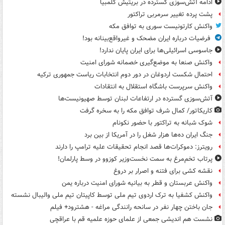
ادامه آتش‌سوزی گسترده در بریتیش کلمبیا
پشت پرده تغییر سرمربی تراکتور
واکنش کارتونیست سوری به توافق مکه
فرضیات درباره ایران مضحک و غیرواقع‌بینانه بود!
جاسوسی اسرائیلی‌ها برای ایران پایان ندارد!
واکنش صنعا به موضع‌گیری خصمانه شورای امنیت
احتمال شکست اردوغان در دور دوم انتخابات ریاست جمهوری ترکیه
واکنش سرپرست باشگاه استقلال به انتقادات
آتش‌سوزی گسترده در ارتفاعات لبنان توسط صهیونیست‌ها
کاریکاتور/ کمال شرف توافق مکه را به سخره گرفت
شوک شبانه به تراکتور با حضور نکونام
جنگ ایران ده‌ها هزار شغل را در آمریکا از بین برد
رویترز: دموکرات‌ها قصد انجام تحقیقات علیه ترامپ را دارند
پرتاب تخم‌مرغ به سمت نخست‌وزیر کوزوو در وسط پارلمان!
نقشه کشی برای فتنه و اصرار بر دروغ
واکنش عربستان و قطر به بیانیه شورای امنیت درباره یمن
واکنش کشفیا به ترک اردوی تیم ملی توسط کاپیتان تیم ملی والیبال نشسته
جان باختن چهار نفر در سانحه رانندگی مراغه - هشترود+ فیلم
نشست هم اندیشی جمعی از علمای حوزه علمیه قم با عراقچی