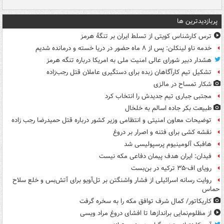
پربازدیدترین ها
ترس کارشناس کویتی از تسلط ایران بر تنگۀ هرمز
خدمه ناو لینکلن: پس از ۸ ماه حضور در دریا خسته و درمانده‌ شدیم
هشدار دبیر شورای عالی امنیت ملی به امریکا درباره تنگه هرمز
تشکیل تیم کارآگاهان زبده برای دستگیری عاملان قتل رجب‌زاده
شکار تمساح در مالزی
مجتبی جباری تیم جدیدش را انتخاب کرد
طبیعت بکر جاده اسالم به خلخال
توضیحات معاون امنیتی و انتظامی وزیر کشور درباره قتل حمیدرضا رجب زاده
نقشه کشی برای فتنه و اصرار بر دروغ
هافبک آلومینیوم پرسپولیسی شد
فیدان: ایران هدف پیمان دفاعی مکه نیست
رویای اف-۳۵ ترکیه در بن‌بست
روایت رسانه اسرائیلی از فشار واشنگتن بر تل‌آویو برای آتش‌بس و خلع سلاح
حماس
کاریکاتور/ کمال شرف توافق مکه را به سخره گرفت
از مظلوم‌نمایی براندازها تا افشای دروغ مراد ویسی