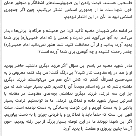
فلسطین هستند. قیمت راندن این صهیونیست‌های اشغالگر و متجاوز همان
خون شهداست. ما از جمهوری اسلامی تشکر می‌کنیم، چون اگر جمهوری
اسلامی نبود ما الآن در این اقتدار نبودیم.
در ادامه مادر شهیدان مغنیه تأکید کرد: من همیشه و هرگاه با ایرانی‌ها دیدار
می‌کنم به آنها می‌گویم قدر قدرت و نعمتی را که امام خمینی(ره) برای شما
پدید آورد، بدانید و از آن محافظت کنید. شما هنوز نمی‌دانید امام خمینی(ره)
چقدر زحمت کشیده و چه گوهری برای شما آورده است؟!
مادر شهید مغنیه در پاسخ این سؤال "اگر فرزند دیگری داشتید حاضر بودید
او را هم در راه مقاومت نثار کنید؟" بی‌درنگ گفت: من یک کلمه معروفی را به
سیدحسن نصرالله گفتم که کاش الآن هم من می‌‌توانستم فرزند دیگری
داشته باشم که در راه اسلام مجدداً آن را تقدیم کنم. بسیار حیف شد که من
جز این سه فرزند، فرزند دیگری نداشتم. بچه‌های مقاومت در مقابله با
اسرائیل بسیار شهید داده و فداکاری کردند. اما ما توانستیم کرامت بسیار
بالایی را به دست آوریم و این کرامت به‌سادگی به دست نیامده است. سنت
الهی این است که حتماً باید با فداکاری و با قربانی چیزی را به دست بیاوریم.
اگر این شهدا نبودند ما در این توطئه بسیار بزرگ از بین رفته بودیم، خون
آن‌ها چنین پیروزی و عظمت را پدید آورد.