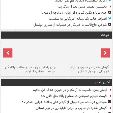
آمریکا نتوانست؛ دیگران هم نمی توانند
نخستین تصویر مسی بعد از مرگ پدر
جان دوباره نگین فیروزه ای ایران «دریاچه ارومیه»
اعتراف جالب یک رسانه آمریکایی به شکست
شوخی حاج‌قاسم با خبرنگار در عملیات آزادسازی بوکمال
حوادث
گرمای شدید در جنوب و مرکز؛
جان باختن چهار نفر در سانحه رانندگی
حر
ناپایداری در نوار شمالی
مراغه - هشترود+ فیلم
به
آخرین اخبار
ارتش یمن: تاسیسات آرامکو را در جیزان هدف قرار دادیم
قیمت خودرو همچنان در سطوح بالا؛ بازار قفل شد
سرکشی فرمانده سپاه تهران از گردان‌های پدافند هوایی لشکر ۲۷
گرمای شدید در جنوب و مرکز؛ ناپایداری در نوار شمالی