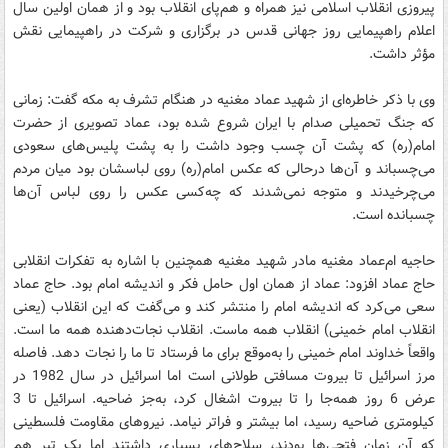
پیروزی انقلاب اسلامی نیز همراه و هم‌پای انقلاب بود و از همان اولین سال
اعلام راهپیمایی روز جهانی قدس در برگزاری و شرکت در راهپیمایی نقش
مؤثر داشت.
وی با ذکر خاطره‌ای از شهید عماد مغنیه در هنگام تشرف به مکه گفت: زمانی
که جنگ تحمیلی صدام با ایران شروع شده بود، عماد تصویری از حضرت
امام(ره) که پشت آن چسب وجود داشت را به پشت پلیس‌های سعودی
می‌چسباند و آن‌ها درحالی که عکس امام(ره) روی لباسشان بود میان مردم
می‌چرخیدند و متوجه نمی‌شدند که چه‌کسی عکس را روی لباس آن‌ها
چسبانده است.
حاجیه ام‌عماد مغنیه مادر شهید مغنیه همچنین با اشاره به تفکرات انقلابی
حاج عماد افزود: عماد از همان اول حامل فکر و اندیشه امام بود. حاج عماد
سعی می‌کرد که اندیشه امام را منتشر کند و می‌گفت که این انقلاب (یعنی
انقلاب امام خمینی) انقلاب همه ماست. انقلاب نجات‌دهنده همه ما است.
واقعاً خداوند امام خمینی را به‌موقع برای ما فرستاد تا ما را نجات دهد. فاصله
مرز اسرائیل تا بیروت مسافتی طولانی است اما اسرائیل در سال 1982 در
عرض 6 روز همه‌جا را تا بیروت اشغال کرد، به‌جز ضاحیه. اسرائیل تا 3
کیلومتری ضاحیه رسید، اما بیشتر و فراتر نیامد. نیروهای مقاومت فلسطینی
که آن زمان فتحی‌ها بودند، سلاح‌های بسیاری داشتند اما یک تیر هم