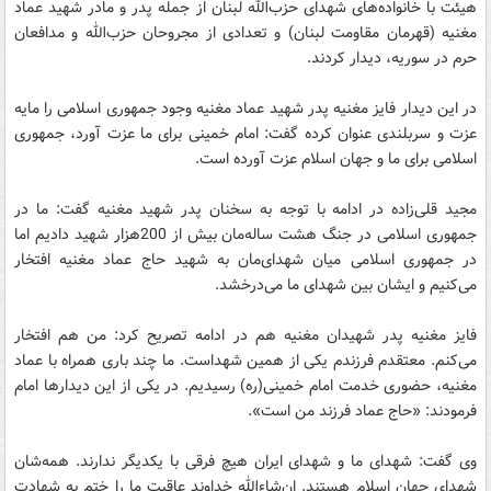
هیئت با خانواده‌های شهدای حزب‌الله لبنان از جمله پدر و مادر شهید عماد
مغنیه (قهرمان مقاومت لبنان) و تعدادی از مجروحان حزب‌الله و مدافعان
حرم در سوریه، دیدار کردند.
در این دیدار فایز مغنیه پدر شهید عماد مغنیه وجود جمهوری اسلامی را مایه
عزت و سربلندی عنوان کرده گفت: امام خمینی برای ما عزت آورد، جمهوری
اسلامی برای ما و جهان اسلام عزت آورده است.
مجید قلی‌زاده در ادامه با توجه به سخنان پدر شهید مغنیه گفت: ما در
جمهوری اسلامی در جنگ هشت ساله‌مان بیش از 200هزار شهید دادیم اما
در جمهوری اسلامی میان شهدای‌مان به شهید حاج عماد مغنیه افتخار
می‌کنیم و ایشان بین شهدای ما می‌درخشد.
فایز مغنیه پدر شهیدان مغنیه هم در ادامه تصریح کرد: من هم افتخار
می‌کنم. معتقدم فرزندم یکی از همین شهداست. ما چند باری همراه با عماد
مغنیه، حضوری خدمت امام خمینی(ره) رسیدیم. در یکی از این دیدارها امام
فرمودند: «حاج عماد فرزند من است».
وی گفت: شهدای ما و شهدای ایران هیچ فرقی با یکدیگر ندارند. همه‌شان
شهدای جهان اسلام هستند. ان‌شاءالله خداوند عاقبت ما را ختم به شهادت