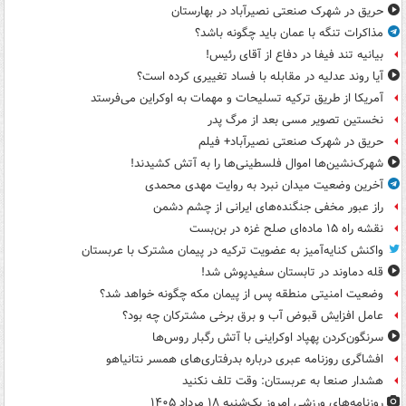
حریق در شهرک صنعتی نصیرآباد در بهارستان
مذاکرات تنگه با عمان باید چگونه باشد؟
بیانیه تند فیفا در دفاع از آقای رئیس!
آیا روند عدلیه در مقابله با فساد تغییری کرده است؟
آمریکا از طریق ترکیه تسلیحات و مهمات به اوکراین می‌فرستد
نخستین تصویر مسی بعد از مرگ پدر
حریق در شهرک صنعتی نصیرآباد+ فیلم
شهرک‌نشین‌ها اموال فلسطینی‌ها را به آتش کشیدند!
آخرین وضعیت میدان نبرد به روایت مهدی محمدی
راز عبور مخفی جنگنده‌های ایرانی از چشم دشمن
نقشه راه ۱۵ ماده‌ای صلح غزه در بن‌بست
واکنش کنایه‌آمیز به عضویت ترکیه در پیمان مشترک با عربستان
قله دماوند در تابستان سفیدپوش شد!
وضعیت امنیتی منطقه پس از پیمان مکه چگونه خواهد شد؟
عامل افزایش قبوض آب و برق برخی مشترکان چه بود؟
سرنگون‌کردن پهپاد اوکراینی با آتش رگبار روس‌ها
افشاگری روزنامه عبری درباره بدرفتاری‌های همسر نتانیاهو
هشدار صنعا به عربستان: وقت تلف نکنید
روزنامه‌های ورزشی امروز یک‌شنبه ۱۸ مرداد ۱۴۰۵