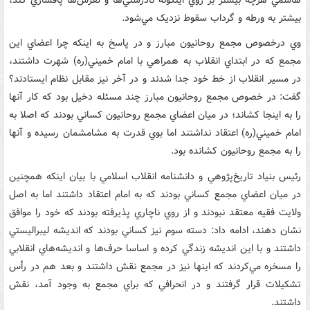
بيشتر به ورطه و گرداب سقوط نزديک مي‌شود.
وي درخصوص مجمع روحانيون مبارز و در پاسخ به اينکه چرا اعضاي اين
مجمع که در ابتداي انقلاب به همراهي با امام خميني(ره) شهرت داشتند،
در مسير انقلاب از خط خود جدا شدند و در آخر نيز مقابل نظام ايستادند؟
گفت: در خصوص مجمع روحانيون مبارز چند مسئله دخيل بود که کار آنها
را به اينجا کشاند؛ در ميان اعضاي مجمع روحانيون کساني بودند که اصلا به
امام خميني(ره) اعتقاد نداشتند اما بوي قدرت به مشامشمان رسيده و آنها
را به مجمع روحانيون کشانده بود.
رئيس بنياد تاريخ‌پژوهي و دانشنامه انقلاب اسلامي با بيان اينکه همچنين
در ميان اعضاي مجمع کساني بودند که به امام اعتقاد داشتند اما به اصل
ولايت فقيه معتقد نبودند و از روي ناچاري پذيرفته بودند که خود را موافق
نشان دهند، ادامه داد: دسته سوم نيز کساني بودند که انديشه ليبراليستي
داشتند و با اين انديشه زندگي کرده و اساسا حرف‌ها و انديشه‌هاي انقلابي
را مسخره مي‌کردند که اينها نيز در مجمع نقش داشتند و بعد هم در رأس
تشکيلات قرار ‌گرفتند و در ‌انحرافي که براي مجمع به وجود آمد، نقش
داشتند.