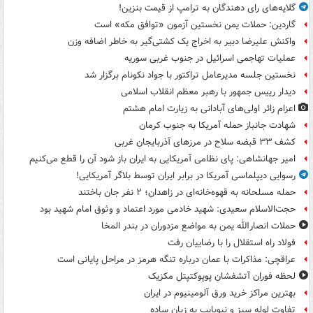
گلایه‌های رای دهندگان به ترامپ از قیمت بنزین!
گاردین: حملات یمن نخستین آزمون «توافق مکه» است
واکنش علیرضا دبیر به اخراج یک کشتی‌گیر به خاطر اضافه وزن
عملیات تهاجمی اسرائیل در جنوب غربی سوریه
نخستین جلسه مدیرعامل تراکتور با جواد نکونام برگزار شد
دیدار رییس جمهور با رهبر معظم انقلاب اسلامی
اعزام زائر اولی‌های آبادانی به زیارت امام هشتم
شهادت جانباز حمله آمریکا به جنوب کرمان
کشف ۳۳ قبضه سلاح در مرزهای آذربایجان غربی
امیر جهانشاهی: پای نظامی آمریکایی به ایران باز شود آن را قطع می‌کنیم
رسوایی دیپلماسی آمریکا در برابر ایران توسط بلاگر آمریکایی!
حمله مسلحانه به قهوه‌خانه‌ای در زاهدان؛ ۲ نفر جان باختند
حجت‌الاسلام سعیدی: شهید خادمی مورد اعتماد و وثوق امام شهید بود
حملات انصارالله یمن به مواضع مزدوران در بندر المخا
فولاد راه استقلال را با رضاییان رفت
عراقچی: مذاکرات با عمان درباره تنگه هرمز در مراحل پایانی است
لحظه فوران آتشفشان پوپوکتپتل مکزیک
بهترین مراکز خرید ورق آلومینیوم در ایران
تفاوت لوله سبز و نیوپایپ به زبان ساده