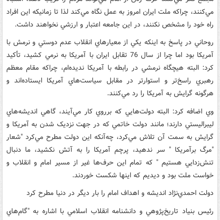
مي‌کنند، چراکه ملت ايران امروز به عمل نگاه مي‌کند لذا تا زمانيکه اين افراد
راه خود را مشخص نکنند، در اين جامعه اعتبار و ارزشي نخواهند داشت.
روحاني در پاسخ به اينکه يکي از معيارهاي انقلاب عدم دوستي و نرمش با
آمريکا بود اما چرا از سال 76 تقابل ايران با آمريکا به نرمي کشيد، تأکيد
کرد: البته هيچگاه نرمشي در رابطه با آمريکا نديده‌ام، چرا‌که مقام معظم
رهبري راسخ‌تر و استوارتر در مقابل سياست‌هاي آمريکا ايستاده‌اند و
هرگونه گرايش به آمريکا را رد مي‌کنند.
وي اضافه کرد: البته دولت‌هايي که برروي کار مي‌آيند، گاهي انديشه‌هاي
ليبراليستي دارند؛ مانند دولت خاتمي که در جهت نزديک شدن به آمريکا و
گرايش به سمت آن تلاش مي‌کرد، چه‌آنکه اين دولت ‌مطرح مي‌کرد "شعار
"مرگ برآمريکا " سر ندهيد، پرچم آمريکا را به آتش نکشيد، ما دنبال
تنش‌زدايي هستيم " که تمام اين حرف‌ها غير از مسير امام و انقلاب و
خواست ملت بود و ديديم که اينها شکست خوردند.
دولت احمدي‌نژاد انديشه و اهداف امام را بار ديگر در دنيا مطرح کرد
رئيس بنياد تاريخ‌پژوهي و دانشنامه انقلاب اسلامي با اشاره به "گام‌هاي