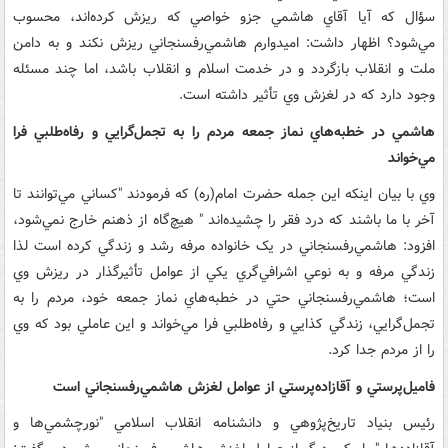
سؤال که آيا آقاي هاشمي جزو خواصي که ريزش کرده‌اند، محسوب
مي‌شود؟ اظهار داشت: اميدوارم هاشمي‌رفسنجاني ريزش نکند و به دامن
ملت و انقلاب بازگردد و در خدمت اسلام و انقلاب باشد، اما چند مسئله
وجود دارد که در لغزش وي تأثير داشته است.
هاشمي‌‌‌ در خطبه‌هاي نماز جمعه ‌مردم را به تجمل‌گرايي‌ و رفاه‌طلبي فرا
مي‌خواند
وي با بيان اينکه اين جمله ‌حضرت امام(ره) که فرمودند "کساني مي‌توانند تا
آخر با ما باشند که درد فقر را چشيده‌اند " هيچ‌گاه از ذهنم خارج نمي‌شود،
‌افزود: هاشمي‌رفسنجاني در يک خانواده مرفه رشد و زندگي کرده‌ است لذا
زندگي مرفه و به نوعي اشرافي‌گري يکي از عوامل تأثيرگذار در ‌ريزش وي
‌است؛ هاشمي‌رفسنجاني حتي در خطبه‌هاي نماز جمعه خود، مردم را به
تجمل‌گرايي، زندگي‌ کذايي و رفاه‌طلبي فرا مي‌خواند و اين عاملي بود که وي
را از مردم جدا کرد.
فاميل‌پرستي و آقازاده‌‌پرستي از عوامل لغزش هاشمي‌رفسنجاني است
رئيس بنياد تاريخ‌پژوهي و دانشنامه انقلاب اسلامي "نورچشمي‌ها و