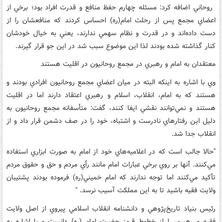
‌ روحاني اضافه کرد: مسئله چهارم حفظ منافع و قدرت افراد بود؛ برخي از
اعضاي مجمع پس از رحلت امام(ره) احساس کردند که منافعشان را از
دست داده‌اند‌ و در قدرت و نظام سهمي ندارند، يعني به خيال خودشان
کنار گذاشته شده بودند لذا اين موضوع سبب شد در اين جو قرار گيرند.
معتقدان به امام و رهبري در مجمع روحانيون در اقليت هستند
وي با اشاره به اينکه البته در ميان اعضاي مجمع روحانيون افرادي بودند و
هستند که به امام، انقلاب، اسلام و رهبري اعتقاد دارند اما در اقليت
هستند و نمي‌توانند نقشي ايفا کنند، گفت: متأسفانه مجمع روحانيون به
دليل اين رفتارهاي نادرست و اشتباه، خود را در صف دشمن قرار داد‌ و از
انقلاب جدا شد‌.
"‌حالا ‌جالب است که در اعلاميه‌هاي خود از امام به صورت ابزاري استفاده
مي‌‌کنند. آنها بر روي برخي عبارات امام مانند رأي مردم و حق و حقوق مردم
تأکيد مي‌کنند اما توجه ندارند که امام خميني(ره) فرموده بودند پشتيبان
ولايت فقيه باشيد تا به اين مملکت آسيب نرسد‌. "
رئيس بنياد تاريخ‌پژوهي و دانشنامه انقلاب اسلامي پيروي از اصل ولايت
فقيه و رهبري را از خطوط قرمز حضرت امام (ره) دانست و با اشاره به