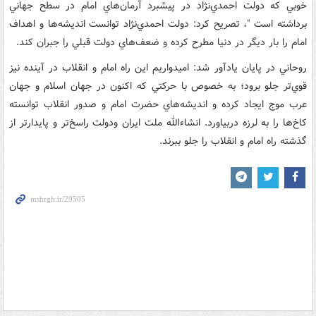
خوبي ‌که دولت احمدي‌نژاد در پيشبرد آرمان‌هاي امام در سطح جهاني
برداشته است "، تصريح کرد: دولت احمدي‌نژاد توانست انديشه‌ها و اهداف
امام را بار ديگر در دنيا مطرح کرده و ضعف‌هاي دولت قبلي را جبران کند.
روحاني در پايان يادآور شد: اميدواريم اين راه امام و انقلاب در آينده نيز
قوي‌تر جلو برود؛‌ به خصوص با ‌حرکتي که اکنون در جهان اسلام و جهان
عرب موج ايجاد کرده و انديشه‌هاي حضرت امام و صدور انقلاب توانسته
کاخ‌ها را به لرزه در‌بياورد. انشاءالله ملت ايران ودولت راسخ‌تر و پايدارتر از
گذشته راه امام و انقلاب را جلو ببرند.