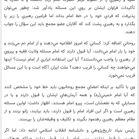
تأکيدات فراوان ايشان ‌بر روي اين مسئله يادآور شد: ‌چطور مي‌توان
پذيرفت که فردي خود را در خط امام بداند اما فرامين رهبري را زير پا
بگذارد و به رهبري پشت کند که آقايان عضو مجمع بايد اين سؤال را ‌جواب
دهند.
روحاني اضافه کرد: کساني که امروز اطلاعيه مي‌دهند و از امام دم مي‌زنند و
خود را يار امام مي‌دانند، آيا ‌قبول دارند که امام مسئله ولايت فقيه و پيروي
از رهبري را واجب مي‌دانستند؟ آيا اين استفاده ابزاري از امام نيست؟ اينها
مي‌خواهند چه کساني را فريب دهند؟ ملت ايران آگاه است و با اين مسائل
فريب نمي‌خورد.
وي با تأکيد بر اينکه اعضاي مجمع روحانيون بايد خط خود را مشخص کنند
که آيا امام خميني(ره) و همه آرمان‌هاي ايشان را قبول دارند و يا در
مسايلي که به نفعشان است، پيرو امام هستند، اظهار داشت: اولين مسئله
رهبري است و اگر اين افراد امام را قبول دارند، ‌بايد بيايند، زانو بزنند و از
مقام معظم رهبري رهنمود بگيرند و تکليف و وظيفه‌شان را بپرسند.
‌رئيس بنياد تاريخ‌پژوهي و دانشنامه انقلاب اسلامي ادامه داد: اما اگر
رهبري را قبول ندارند، پس امام را نيز قبول ندارند چراکه هيچ‌کس