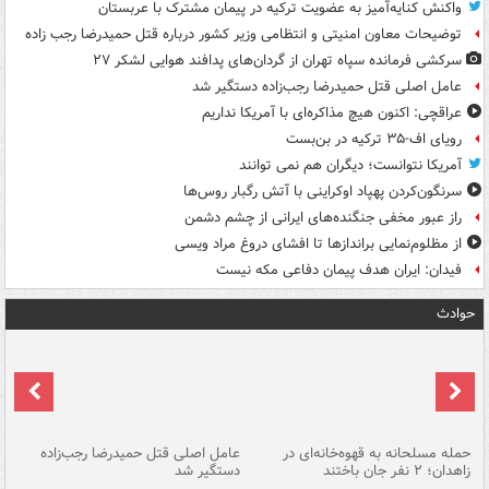
واکنش کنایه‌آمیز به عضویت ترکیه در پیمان مشترک با عربستان
توضیحات معاون امنیتی و انتظامی وزیر کشور درباره قتل حمیدرضا رجب زاده
سرکشی فرمانده سپاه تهران از گردان‌های پدافند هوایی لشکر ۲۷
عامل اصلی قتل حمیدرضا رجب‌زاده دستگیر شد
عراقچی: اکنون هیچ مذاکره‌ای با آمریکا نداریم
رویای اف-۳۵ ترکیه در بن‌بست
آمریکا نتوانست؛ دیگران هم نمی توانند
سرنگون‌کردن پهپاد اوکراینی با آتش رگبار روس‌ها
راز عبور مخفی جنگنده‌های ایرانی از چشم دشمن
از مظلوم‌نمایی براندازها تا افشای دروغ مراد ویسی
فیدان: ایران هدف پیمان دفاعی مکه نیست
حوادث
حمله مسلحانه به قهوه‌خانه‌ای در
عامل اصلی قتل حمیدرضا رجب‌زاده
گر
زاهدان؛ ۲ نفر جان باختند
دستگیر شد
نا