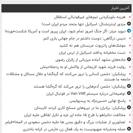
آخرین اخبار
هزینه باورنکردنی تیم‌های غیرفوتبالی استقلال
مزدور اینترنشنال: اسرائیل تنها متحد مردم ایران است!
دیوید میلر: اگر جنگ امروز تمام شود، ایران پیروز است و آمریکا شکست‌خورده!
دنیس درگاهی: دوست داشتم در جام جهانی بازی کنم
موشک‌های پاتریوت عربستان هم ته‌ کشید
تست مخفیانه پدافند اسرائیل از ترس ایران
جاده‌های مشهد آماده میزبانی از زائران رضوی
روایت فرزند شهید لاریجانی از واکنش او به ردصلاحیتش
پزشکیان: دشمن کسانی را ترور می‌کنند که گره‌گشا و حلال مسائل و مشکلات
جامعه ما هستند
پزشکیان: دشمن آدم‌هایی را ترور می‌کند که گره‌گشا هستند
توضیحاتی درباره سیستم Van VAR در فوتبال ایران
پاسخ نهایی حسین‌نژاد به پرسپولیس
پزشکیان: برادران ما در نیروهای مسلح کاری کردند کارستان
مخالفت نتانیاهو با طرح ۱۵ ماده ای غزه و تکرار لفاظی علیه ایران
تصاویری از عملیات بزرگ و دقیق یمنی ها علیه دشمن سعودی در المخا+فیلم
حمله وحشیانه صهیونیست به یک فعال زن خارجی در کرانه باختری