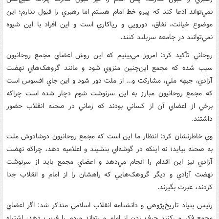
نمي‌تواند ادعا کند که پيرو خط امام هستم اما رهبري را قبول ندارم؛ اين
موضوع خيانت، نفاق، دورويي و رياکاري است و اين افراد ‌با اين شيوه
نمي‌توانند در جامعه سر‌بلند کنند.
روحاني تأکيد کرد: امروز مي‌بينيم که اين روش اعضاي مجمع روحانيون
سبب شده که مجمع اين‌چنين منزوي شود و مانند گروهک‌هاي نهضت
آزادي، جبهه ملي، مشارکت‌ و... از ملت دور شود‌ و اين جاي افسوس است
که مجمع روحانيون مبارز به اين سرنوشت شوم دچار شده است چراکه
برخي از اعضاي آن از کساني بودند که زماني در صحنه انقلاب حضور
داشتند.
وي خاطرنشان کرد: انتظار ما اين است که مجمع روحانيون دوشادوش ملت
به صحنه بيايد؛ نه اينکه در گوشه‌اي بنشيند و اعلاميه دهد، چراکه نهضت
آزادي نيز اين اقدام را انجام مي‌دهد و اعضاي مجمع ‌بايد از سرنوشت
نهضت آزادي و ديگر گروهک‌هايي که راهشان را از امام و انقلاب جدا
کردند، عبرت بگيرند.
رئيس بنياد تاريخ‌پژوهي و دانشنامه انقلاب اسلامي متذکر شد: اگر اعضاي
مجمع فکر مي‌کنند حرف زدن از امام مي‌تواند مردم را فريب دهد، اشتباه