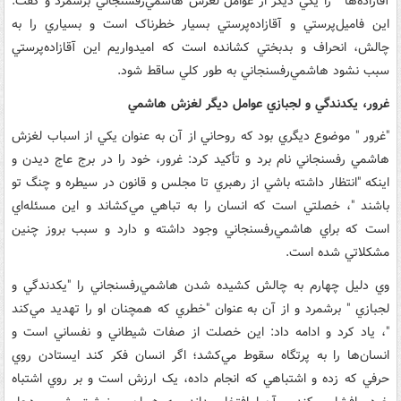
آقازاده‌ها " را يکي ديگر از عوامل لغزش هاشمي‌رفسنجاني برشمرد و ‌گفت:
اين فاميل‌پرستي و آقازاده‌‌پرستي بسيار خطرناک است و بسياري را به
چالش، انحراف و بدبختي کشانده است که اميدواريم اين آقاز‌اده‌‌پرستي
سبب نشود ‌هاشمي‌رفسنجاني به طور کلي ساقط شود.
غرور، يکدندگي و لجبازي عوامل ديگر لغزش هاشمي
"غرور " موضوع ديگري بود که روحاني از آن به عنوان يکي از اسباب لغزش
هاشمي رفسنجاني نام برد و تأکيد کرد: ‌غرور، خود را در برج عاج ديدن و
اينکه "انتظار داشته باشي از رهبري تا مجلس و قانون در سيطره و چنگ تو
باشند "، خصلتي است که انسان را به تباهي مي‌کشاند و اين مسئله‌اي
است که براي هاشمي‌رفسنجاني وجود داشته و دارد و سبب بروز چنين
مشکلاتي شده است.
وي دليل چهارم ‌به چالش کشيده شدن هاشمي‌رفسنجاني را "يکدندگي و
لجبازي " برشمرد و از آن به عنوان "خطري ‌که همچنان او را تهديد مي‌کند
"، ياد کرد و ادامه داد: ‌اين خصلت از صفات شيطاني و نفساني است و
انسان‌ها را به پرتگاه سقوط مي‌کشد؛ اگر انسان فکر کند ايستادن روي
حرفي که زده و اشتباهي که انجام داده، يک ارزش است و بر روي اشتباه