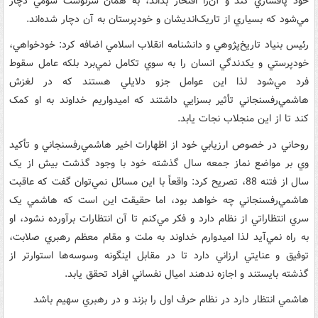
خود پافشاري کند و آن‌را‌ افتخار بداند، به همان سرنوشت شومي دچار
مي‌شود که بسياري از تاريک‌انديشان و خودپرستان به آن دچار شده‌اند.
رئيس بنياد تاريخ‌پژوهي و دانشنامه انقلاب اسلامي اضافه کرد: خودخواهي،
خودپرستي و يکدندگي ‌انسان را به سوي تکامل نمي‌برد بلکه عامل سقوط
فرد مي‌شود لذا اين عوامل جزو دلايلي هستند که در لغزش
هاشمي‌رفسنجاني تأثير بسزايي داشتند که اميدواريم خداوند به او کمک
کند تا از اين منجلاب نجات يابد.
روحاني در خصوص ارزيابي خود از اظهارات اخير هاشمي‌رفسنجاني و تأکيد
وي بر مواضع نماز جمعه سال گذشته خود با وجود گذشت بيش از يک
سال از فتنه 88، تصريح کرد: واقعاً با اين مسائل نمي‌توان گفت که عاقبت
هاشمي‌رفسنجاني چه خواهد بود، اما حقيقت اين است که هاشمي يک
سري انتظاراتي از نظام دارد و فکر مي‌کنم تا آن انتظارات ‌برآورده نشود، او
به راه نمي‌آيد لذا اميدوارم خداوند به ملت و مقام معظم رهبري صلابت،
توفيق و عنايتي ارزاني دارد تا در مقابل اينگونه وسوسه‌ها استوارتر از
گذشته بايستند و اجازه ندهند اميال نفساني افراد تحقق يابد.
هاشمي انتظار دارد در نظام حرف اول را بزند و در ‌رهبري سهيم باشد