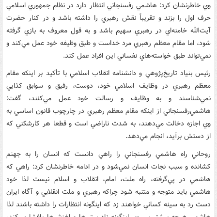
وي خاطرنشان کرد: هاشمي رفسنجاني انتظار دارد ‌در نظام جمهوري اسلامي
حرف اول را بزند و تقريباً نقش رهبري را داشته باشد و در کنار حضرت
آيت‌الله خامنه‌اي در رهبري سهيم باشد و به قول معروف به بازي گرفته
شود، اما مقام معظم رهبري مرد خداست و طبق وظيفه خود عمل مي‌کند و
نمي‌تواند طبق خواسته‌هاي نفساني اين افراد عمل کند.
رئيس بنياد تاريخ‌پژوهي و دانشنامه انقلاب اسلامي با تأکيد بر اينکه مقام
معظم رهبري در وظايف اسلامي خود، دوست، رفيق و سوابق کذايي
نمي‌شناسند و به وظايف و رسالت خود عمل مي‌کنند، گفت:
هاشمي‌رفسنجاني از اينکه مقام معظم رهبري در چارچوب قانون اساسي به
وي اجازه دخالت مي‌دهند، به شدت ناراضي است و قطعا هر کارشکني‌ که
از دستش برآيد، انجام مي‌دهد.
روحاني راه هاشمي رفسنجاني را راهي دانست که انسان را به جهنم
کشانده و سبب نجات انسان نمي‌شود و در ادامه‌ خاطرنشان کرد: راهي که
هاشمي در پي‌گرفته، راه ملت، امام، انقلاب و اسلام نيست لذا خود
هاشمي بايد متوجه و متنبه شود چراکه رهبري و ملت انقلابي و آگاه ايران
دست رد به سينه کساني خواهند زد که اينگونه انتظارات را داشته باشند لذا
هاشمي هرچه بيشتر بر روي اينگونه نادرستي‌ها و لغزش‌ها پافشاري کند،