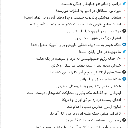
ترامپ و نتانیاهو جنایتکار جنگی هستند!
میزبانی استقلال در آسیا به امارات می‌رسد؟
سامانه موشکی پاتریوت چیست و چرا ذخایر آن رو به اتمام است؟
امنیت خلیج فارس باید به دست کشورهای منطقه تأمین شود
بارش باران در فاروج خراسان شمالی
انفجار بزرگ در شهر المخا یمن
تنگه هرمز به نماد یک تحقیر تاریخی برای آمریکا تبدیل شد!
ماموریت در حال پایان است!
۲۰ حمله رژیم صهیونیستی به درعا و قنیطره در یک هفته
خیزش مردم لبنان علیه دولت سازشکار و خائن
معترضان آرژانتینی پرچم آمریکا را پایین کشیدند
شکاف‌های عمیق در اسرائیل!
هشدار مقام ارشد یمن به عربستان سعودی
اردوغان: توافقنامه مکه پذیرای مشارکت کشورهای دوست است
ادعای بسنت درباره توافق ایران و آمریکا
نتایج آزمون مدارس سمپاد اعلام شد
تاثیرات منفی جنگ علیه ایران بر بازار کار آمریکا
رونمایی از مختصات جدید تنگۀ هرمز
روبیو در رأس فشار حداکثری آمریکا برای تغییر مسیر کوبا