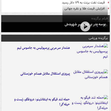
قیمت نفت برنت به ۷۹ دلار رسید
افزایش قیمت طلا و نقره جهانی
فیلم برگزیده
بوسه‌ پدر بر پای پسر شهیدش
برگزیده ورزشی
هشدار سرمربی پرسپولیس به جاسوس تیم
پیروزی استقلال مقابل همنام خوزستانی
حمله تند فیگو به اینفانتینو: دروغگو، پَست‌ و
حیله‌گر!