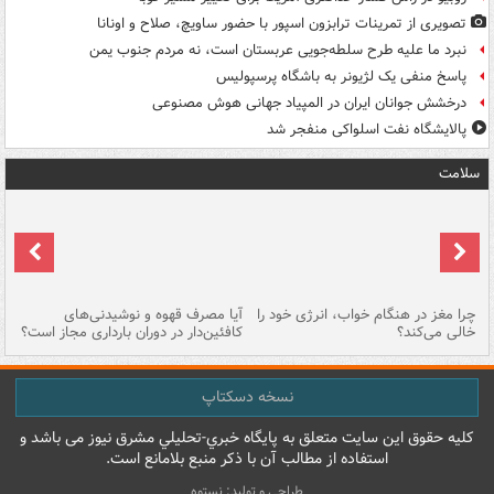
تصویری از تمرینات ترابزون اسپور با حضور ساویچ، صلاح و اونانا
نبرد ما علیه طرح سلطه‌جویی عربستان است، نه مردم جنوب یمن
پاسخ منفی یک لژیونر به باشگاه پرسپولیس
درخشش جوانان ایران در المپیاد جهانی هوش مصنوعی
پالایشگاه نفت اسلواکی منفجر شد
سلامت
ت
چرا مغز در هنگام خواب، انرژی خود را
آیا مصرف قهوه و نوشیدنی‌های
چر
خالی می‌کند؟
کافئین‌دار در دوران بارداری مجاز است؟
می
نسخه دسکتاپ
کليه حقوق اين سايت متعلق به پایگاه خبري-تحليلي مشرق نيوز می باشد و
استفاده از مطالب آن با ذکر منبع بلامانع است.
طراحی و تولید: نستوه