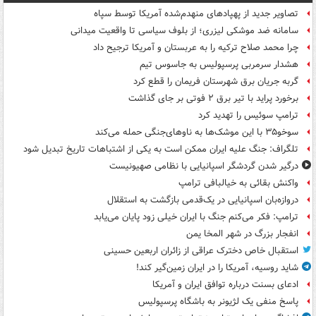
تصاویر جدید از پهپادهای منهدم‌شده آمریکا توسط سپاه
سامانه ضد موشکی لیزری؛ از بلوف سیاسی تا واقعیت میدانی
چرا محمد صلاح ترکیه را به عربستان و آمریکا ترجیح داد
هشدار سرمربی پرسپولیس به جاسوس تیم
گربه جریان برق شهرستان فریمان را قطع کرد
برخورد پراید با تیر برق ۲ فوتی بر جای گذاشت
ترامپ سوئیس را تهدید کرد
سوخو۳۵ با این موشک‌ها به ناوهای‌جنگی حمله می‌کند
تلگراف: جنگ علیه ایران ممکن است به یکی از اشتباهات تاریخ تبدیل شود
درگیر شدن گردشگر اسپانیایی با نظامی صهیونیست
واکنش بقائی به خیالبافی ترامپ
دروازه‌بان اسپانیایی در یک‌قدمی بازگشت به استقلال
ترامپ: فکر می‌کنم جنگ با ایران خیلی زود پایان می‌یابد
انفجار بزرگ در شهر المخا یمن
استقبال خاص دخترک عراقی از زائران اربعین حسینی
شاید روسیه، آمریکا را در ایران زمین‌گیر کند!
ادعای بسنت درباره توافق ایران و آمریکا
پاسخ منفی یک لژیونر به باشگاه پرسپولیس