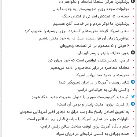
پزشکیان: هرگز استعفا نداده‌ام و نخواهم داد
تجاوزات مجدد رژیم صهیونیستی به جنوب لبنان
حمله به ۱۵ نفتکش‌ اماراتی از ابتدای جنگ
پزشکیان: ما نوکر مردم و در خدمت آنان هستیم
سنای آمریکا لایحه تحریم‌های گسترده انرژی روسیه را تصویب کرد
عراقچی: زمان آن فرا رسیده است که به خود متکی باشیم
۶ فوتی و ۵ مصدوم بر اثر تصادف زنجیره‌ای
بدون تعارف با پدر و پسر قهرمان
ترامپ التماس‌کننده توافقی است که خود ویران کرد
معادله محاصره در برابر محاصره را ادامه می‌دهیم
تحریم‌های جدید ضد ایرانی آمریکا
شاید روسیه، آمریکا را در ایران زمین‌گیر کند!
واکنش بقائی به خیالبافی ترامپ
اثر جدید کارتونیست سوری با عنوان مدیریت جدید تنگه هرمز
راز قدرت ایران، امنیت پایدار و بومی آن است!
به تعویق افتادن پاسخ مقاومت عراق به تجاوز اخیر آمریکایی سعودی
اظهارات وزیر خزانه‌داری آمریکا با مواضع قبلی وی متناقض است
حکم دادگاه آمریکا برای توقف ساخت سالن رقص ترامپ
حمله پهپادی به کشتی ترکیه‌ای در دریای سیاه