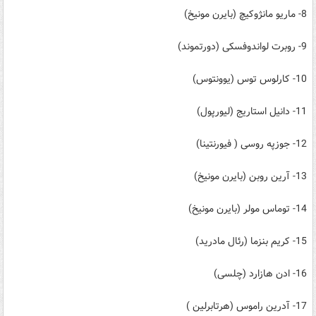
8- ماریو مانژوکیچ (بایرن‌ مونیخ)
9- روبرت لواندوفسکی (دورتموند)
10- کارلوس توس (یوونتوس)
11- دانیل استاریج (لیورپول)
12- جوزپه روسی ( فیورنتینا)
13- آرین روبن (بایرن‌ مونیخ)
14- توماس مولر (بایرن‌ مونیخ)
15- کریم بنزما (رئال مادرید)
16- ادن هازارد (چلسی)
17- آدرین راموس (هرتابرلین )