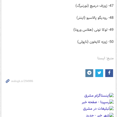
47- ژوزف درمیچ (نورنبرگ)
48- رودیگو پالاسیو (اینتر)
49- لوکا تونی (هلاس ورونا)
50- ژوزه کایخون (ناپولی)
منبع: ایسنا