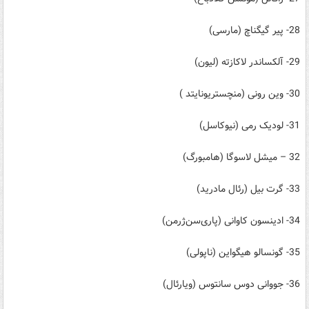
28- پیر گیگناچ (مارسی)
29- آلکساندر لاکازته (لیون)
30- وین رونی (منچستریونایتد )
31- لودیک رمی (نیوکاسل)
32 – میشل لاسوگا (هامبورگ)
33- گرت بیل (رئال مادرید)
34- ادینسون کاوانی (پاری‌سن‌ژرمن)
35- گونسالو هیگواین (ناپولی)
36- جووانی دوس سانتوس (ویارئال)