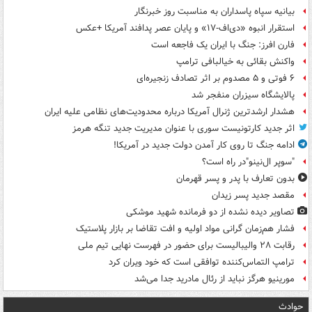
بیانیه سپاه پاسداران به مناسبت روز خبرنگار
استقرار انبوه «دی‌اف‑۱۷» و پایان عصر پدافند آمریکا +عکس
فارن افرز: جنگ با ایران یک فاجعه است
واکنش بقائی به خیالبافی ترامپ
۶ فوتی و ۵ مصدوم بر اثر تصادف زنجیره‌ای
پالایشگاه سیزران منفجر شد
هشدار ارشدترین ژنرال آمریکا درباره محدودیت‌های نظامی علیه ایران
اثر جدید کارتونیست سوری با عنوان مدیریت جدید تنگه هرمز
ادامه جنگ تا روی کار آمدن دولت جدید در آمریکا!
"سوپر ال‌نینو"در راه است؟
بدون تعارف با پدر و پسر قهرمان
مقصد جدید پسر زیدان
تصاویر دیده‌ نشده از دو فرمانده شهید موشکی
فشار هم‌زمان گرانی مواد اولیه و افت تقاضا بر بازار پلاستیک
رقابت ۲۸ والیبالیست برای حضور در فهرست نهایی تیم ملی
ترامپ التماس‌کننده توافقی است که خود ویران کرد
مورینیو هرگز نباید از رئال مادرید جدا می‌شد
حوادث