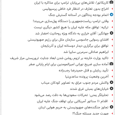
کاریکاتور/ تلاش‌های بی‌پایان ترامپ برای مذاکره با ایران
اخراج بدون تعارف در انتظار فرد خاطی پرسپولیس
اتمام بودجه پنتاگون در آستانه گسترش جنگ
وقتی ترامپ ریاست‌جمهوری را دستگاه پول‌سازی می‌بیند!
ترکیه: توافق مکه علیه ایران یا هیچ کشور دیگری نیست
جهانگیر: آقای خرازی به دادگاه ویژه روحانیت احضار شد
افشای رسوایی جاسوسی سازمان ملل برای رژیم صهیونیستی
توافق برای برگزاری دیدار دوستانه ایران و آذربایجان
ابراهیم صادقی سرمربی سایپا شد
تاکید وزارت خارجه بر لزوم روشن شدن ابعاد جنایت تروریستی مراز شریف
آماده سازی ضریح نورانی امیرالمومنین برای ایام پایانی صفر
تأیید ربایش و قتل حمیدرضا رجب‌زاده
آخرین وضعیت پرونده ساعدی‌نیا
واکنش مردم جنوب عراق به تصاویر کودکان میناب
خیابان‌های بمبئی غرق شدند
تحلیلگر یمنی: تحرکات سعودی‌ها به دقت رصد می‌شود
اقدام ۱۱ سناتور آمریکایی برای توقف جنگ علیه ایران
تجاوز جنگنده‌های صهیونیستی به حریم هوایی لبنان
صورت جدید مسئله جنگ؟!