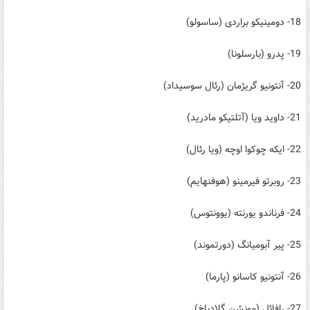
18- دومینیکو براردی (ساسولو)
19- پدرو (بارسلونا)
20- آنتونیو گریژمان (رئال سوسیداد)
21- داوید ویا (آتلتیکو مادرید)
22- ایکه چوکوا اوچه (ویا رئال)
23- روبرتو فیرمینو (هوفنهایم)
24- فرناندو یورنته (یوونتوس)
25- پیر آبومیانگ (دورتموند)
26- آنتونیو کاسانو (پارما)
27- رافائل (مونشن گلادباخ)