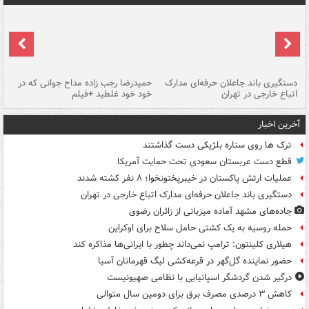
دستگیری باند جاعلان حرفه‌ای مدارک
حمیدرضا رجب زاده مداح جوانی که در
تأ
اتباع خارجی در تهران
خود خود غلطید +فیلم
آخرین اخبار
ترک ها روی ستاره بلژیکی دست گذاشتند
قطع دست عربستان سعودیِ تحت حمایت آمریکا
عملیات ارتش پاکستان در خیبرپختونخوا؛ ۸ نفر کشته شدند
دستگیری باند جاعلان حرفه‌ای مدارک اتباع خارجی در تهران
جاده‌های مشهد آماده میزبانی از زائران رضوی
حمله روسیه به یک کشتی حامل سلاح برای اوکراین
هیلاری کلینتون: ترامپ نمی‌داند چطور با ایرانی‌ها مذاکره کند
حضور نماینده گل‌گهر در قرعه‌کشی لیگ قهرمانان آسیا
درگیر شدن گردشگر اسپانیایی با نظامی صهیونیست
کاهش ۳ درصدی مصرف برق برای دومین سال متوالی