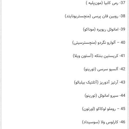
37- رمی کابیا (مون‌پلیه )
38- روبین فان پرسی (منچستریونایتد)
39- امانوئل ریویره (موناکو)
40 – آلوارو نگردو (منچسترسیتی)
41- کریستین بنتکه (آستون ویلا)
42- آلسیو سرسی (تورینو)
43- آرتیز آدوریز (آتلتیک بیلبائو)
44- سیرو امانوئل (تورینو)
45 – روملو لوکاکو (اورتون)
46- کارلوس ولا (سوسیداد)