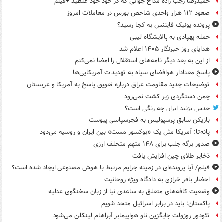
حمیدرضا رجب زاده مداح جوانی که در خود خود غلطید +فیلم
صعود ۱۱۲ هزار واحدی شاخص بورس در معاملات امروز
پرونده یونیک فایننس به کجا رسید؟
حمله پهپادی به پالایشگاه لیبی
هدایای روز خبرنگار ۱۴۰۵ اعلام شد
از این به بعد دیگر نامه‌های استقلال را امضا نمی‌کنم
پاسخ معنادار هوافضای سپاه به تهدیدات آمریکایی‌ها
توضیحات جدید مقاومت عراق درباره تعویق پاسخ به آمریکا و عربستان
چمن دستگردی زیر کشت نمی‌رود
حدس بزنید ایران چه رنگی است؟
بازیکن سابق پرسپولیس به فجرسپاسی پیوست
پانه‌تا: آمریکا مثل یک «بوکسور مست» بین ایران و روسیه می‌دود
صدور برگه جلب برای ۱۴۸ متهم متخلف ارزی
ذخایر طلای چین افزایش یافت
فیلم/ آیا پرونده‌ای در زمینه جرایم مرتبط با هوش مصنوعی ایجاد شده است؟
احضار باقر خرازی به دادگاه ویژه روحانیت
وضعیت کافه‌های متعلق به ساعدی نیا از زبان سخنگوی عدلیه
پاکستان: باید در برابر اسرائیل متحد شویم
تئودور روزولت جایگزین ناو هواپیمابر آبراهام لینکلن می‌شود