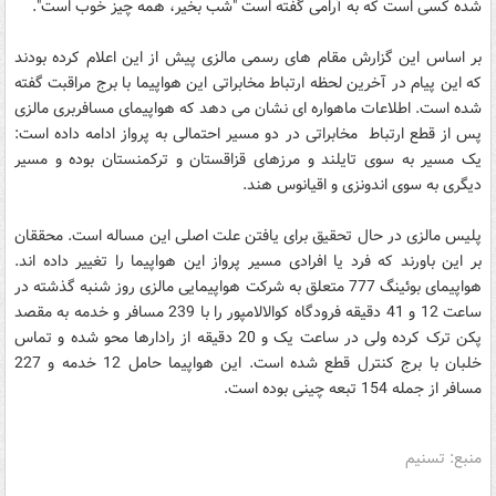
شده کسی است که به آرامی گفته است "شب بخیر، همه چیز خوب است".
بر اساس این گزارش مقام های رسمی مالزی پیش از این اعلام کرده بودند
که این پیام در آخرین لحظه ارتباط مخابراتی این هواپیما با برج مراقبت گفته
شده است. اطلاعات ماهواره ای نشان می دهد که هواپیمای مسافربری مالزی
پس از قطع ارتباط مخابراتی در دو مسیر احتمالی به پرواز ادامه داده است:
یک مسیر به سوی تایلند و مرزهای قزاقستان و ترکمنستان بوده و مسیر
دیگری به سوی اندونزی و اقیانوس هند.
پلیس مالزی در حال تحقیق برای یافتن علت اصلی این مساله است. محققان
بر این باورند که فرد یا افرادی مسیر پرواز این هواپیما را تغییر داده اند.
هواپیمای بوئینگ 777 متعلق به شرکت هواپیمایی مالزی روز شنبه گذشته در
ساعت 12 و 41 دقیقه فرودگاه کوالالامپور را با 239 مسافر و خدمه به مقصد
پکن ترک کرده ولی در ساعت یک و 20 دقیقه از رادارها محو شده و تماس
خلبان با برج کنترل قطع شده است. این هواپیما حامل 12 خدمه و 227
مسافر از جمله 154 تبعه چینی بوده است.
منبع: تسنیم