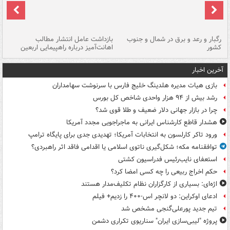
رگبار و رعد و برق در شمال و جنوب
بازداشت عامل انتشار مطالب
کشور
اهانت‌آمیز درباره راهپیمایی اربعین
گر
آخرین اخبار
بازی هیات مدیره هلدینگ خلیج فارس با سرنوشت سهامداران
رشد بیش از ۹۴ هزار واحدی شاخص کل بورس
چرا در بازار جهانی دلار ضعیف و طلا قوی شد؟
هشدار قاطع کارشناس ایرانی به ماجراجویی مجدد آمریکا
ورود تاکر کارلسون به انتخابات آمریکا؛ تهدیدی جدی برای پایگاه ترامپ
توافقنامه مکه؛ شکل‌گیری ناتوی اسلامی یا اقدامی فاقد اثر راهبردی؟
استعفای نایب‌رئیس فدراسیون کشتی
حکم اخراج ربیعی را چه کسی امضا کرد؟
اژه‌ای: بسیاری از کارگزاران نظام تکلیف‌مدار هستند
ادعای اوکراین: دو لانچر اس-۴۰۰ را زدیم+ فیلم
تیم جدید پورعلی‌گنجی مشخص شد
پروژه "لیبی‌سازی ایران" سناریوی تکراری دشمن