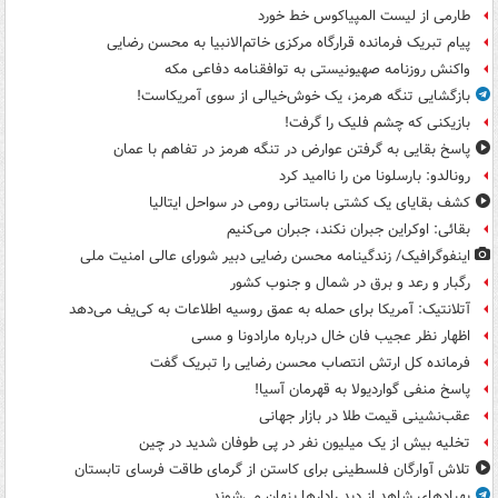
طارمی از لیست المپیاکوس خط خورد
پیام تبریک فرمانده قرارگاه مرکزی خاتم‌الانبیا به محسن رضایی
واکنش روزنامه صهیونیستی به توافقنامه دفاعی مکه
بازگشایی تنگه هرمز، یک خوش‌خیالی از سوی آمریکاست!
بازیکنی که چشم فلیک را گرفت!
پاسخ بقایی به گرفتن عوارض در تنگه هرمز در تفاهم با عمان
رونالدو: بارسلونا من را ناامید کرد
کشف بقایای یک کشتی باستانی رومی در سواحل ایتالیا
بقائی: اوکراین جبران نکند، جبران می‌کنیم
اینفوگرافیک/ زندگینامه محسن رضایی دبیر شورای عالی امنیت‌ ملی
رگبار و رعد و برق در شمال و جنوب کشور
آتلانتیک: آمریکا برای حمله به عمق روسیه اطلاعات به کی‌یف می‌دهد
اظهار نظر عجیب فان خال درباره مارادونا و مسی
فرمانده کل ارتش انتصاب محسن رضایی را تبریک گفت
پاسخ منفی گواردیولا به قهرمان آسیا!
عقب‌نشینی قیمت طلا در بازار جهانی
تخلیه بیش از یک میلیون نفر در پی طوفان شدید در چین
تلاش آوارگان فلسطینی برای کاستن از گرمای طاقت فرسای تابستان
پهپادهای شاهد از دید رادارها پنهان می‌شوند