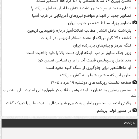
قاتلان پیرزن ۷۰ ساله همدانی با ۵۰ گرم طلا دستگیر شدند
ادعای جدید ترامپ: بدون تشدید تنش با ایران تعامل می‌کنیم!
تصاویر جدید از انهدام مواضع نیروهای آمریکایی در غرب آسیا
تصاویر پهپاد ساقط شده در جنوب ایران
بازداشت عامل انتشار مطالب اهانت‌آمیز درباره راهپیمایی اربعین
کشف ۳۱۰ گرم تریاک از معده مسافر اتوبوس در قاینات
تنگه هرمز و پیام‌های بازدارنده ایران
وزیر جنگ سابق ترامپ: اینکه ایران دست بالا را دارد واقعیت است
مدیرعامل پرسپولیس قیمت آخر را برای نساجی تعیین کرد
آیا ماءالشعیر برای جلوگیری از سنگ کلیه مفید است
بطری آبی که ماشین شما را به آتش می‌کشد
صفحه نخست روزنامه‌های دوشنبه ۱۹ مرداد ۱۴۰۵
محسن رضایی به عنوان نماینده رهبر انقلاب در شورای‌عالی امنیت ملی منصوب
شد
ولایتی انتصاب محسن رضایی به دبیری شورای‌عالی امنیت ملی را تبریک گفت
در مسیر تولد ابریشم
حوادث