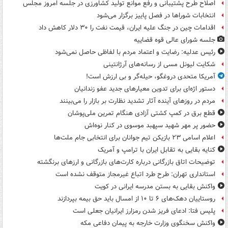
اصلاح طرح پشتیبانی و رفع موانع تولید کشاورزی در جلسه امروز مجلس
انتخابات شوراها در فصل پاییز برگزار می‌شود
اقدامات چین در جنگ علیه ایران، قیمت نفت را ۳۰ دلار کاهش داد
جلسه شورای عالی قوه قضاییه
رئیس عدلیه: رضایت و اعتماد مردم با لفاظی حاصل نمی‌شود
شکایت لیونل مسی از رسانه‌های آرژانتینی
آمریکا متحدی دروغگو، حیله‌گر و بی ارزش است!
دستور اژه‌ای برای تدوین معیارهای جدید عفو زندانیان
مردم در روزهای آینده آثار تشدید نظارت بر بازار را می‌بینند
قطع برق در کمپ کشتی آزادی هنگام تمرین ملی‌پوشان
حضور پر مهر شهید سپهبد موسوی در کنار نوه‌اش
اعلام اسامی ۲۳ بازیکن تیم جوانان برای انتخابی جام ملت‌ها
کنایه بقایی به تقابل ایران با ترامپ و آمریک
توضیحات اتاق بازرگانی درباره کارت‌های بازرگانی و ارزهای برنگشته
استانداری تهران: طرح طرد اتباع غیرمجاز متوقف نشده است
واکنش بقایی به بستن مدرسه ایرانی در کویت
روستاییان دهک‌های ۶ تا ۱۰ از امسال باید حق بیمه بپردازند
پلیس فتا: ادعای فریز شدن رمزارز ایرانیان جعلی است
واکنش سخنگوی وزارت خارجه به پیمان دفاعی مکه