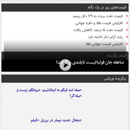
قیمت‌های روز در یک نگاه
قیمت نفت برنت به ۷۹ دلار رسید
افزایش قیمت طلا و نقره جهانی
قیمت نفت ۵ درصد کاهش یافت
رشد آرام دلار ادامه دارد
افزایش قیمت جهانی طلا
فیلم برگزیده
صاعقه جان فوتبالیست تایلندی را گرفت!
برگزیده ورزشی
حمله تند فیگو به اینفانتینو: دروغگو، پَست‌ و
حیله‌گر!
جنجال جدید نیمار در برزیل +فیلم