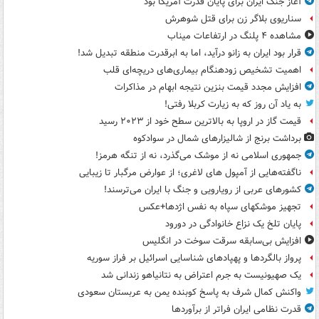
آغاز جنگ ایران برای پایان قدرت آمریکا بود
سناریوی بلاگر زن برای قتل شوهرش
مشاهده ۴ پلنگ در ارتفاعات میناب
قرار بود ایران به زانو درآید، اما به ابرقدرت منطقه تبدیل شد!
اهمیت تشخیص زودهنگام بیماری‌های دریچه‌ای قلب
افزایش مجدد قیمت بنزین نتیجه ابهام در مذاکرات
به یاد آن روز که به زیارت کربلا رفتی!
قیمت گاز در اروپا به بالاترین سطح خود از ۲۰۲۳ رسید
برداشت برنج از شالیزارهای شمال در سوادکوه
جمهوری اسلامی نه از موشک می‌گذرد، نه از تنگه هرمز!
ناگفته‌هایی از آمپول های لاغری؛ از عوارض مرگبار تا زیبایی
کشورهای عربی از رویارویی و جنگ با ایران می‌ترسند!
تجهیز موشکهای سپاه به نفس اژدها+عکس
پایان تلخ یک نزاع خانوادگی در دورود
افزایش بی‌سابقه سرقت سوخت در انگلیس
پرواز بالگردها و پهپادهای شناسایی اسرائیل بر فراز سوریه
یک صهیونیست به جرم اعتراض به نتانیاهو زندانی شد
واکنش کمال شرف به پاسخ کوبنده یمن به عربستان سعودی
قدرت نظامی ایران فراتر از برآوردها