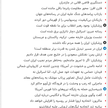
دستگیری قاضی قلابی در مازندران
فارن افرز: محور مقاومت پابرجا باقی مانده است
بازتاب پیامدهای جنگ علیه ایران در رسانه‌های جهان
بازیکنان بی‌کیفیت، پرسپولیس را از قهرمانی دور کردند
پزشکیان: وجود رهبر انقلاب برای ما نقطه قوت است
رسانه عبری: اسرائیل دچار ناترازی برق شده است
نشست وزیران خارجه مصر، ترکیه، پاکستان و عربستان
پزشکیان: ایران را همه مردم نگه داشتند
ایران در مسیر تبدیل شدن به قدرت برتر منطقه است!
ارتش یمن: نفتکش سعودی را در خلیج عدن هدف قرار دادیم
پزشکیان: اگر تا امروز مانده‌ایم، به‌خاطر مردم نجیب ایران است
ادامه ناامنی و خشونت در آمریکا؛ چندین کشته در کارولینای شمالی
فیدان: حماس به تعهدات خود عمل کرد، امّا اسرائیل نه
بازداشت عامل ارسال تصاویر پرتاب موشک به رسانه‌های معاند
ماجرایی که رعب و وحشت را در فرودگاه تل‌آویو حاکم کرد
شبیه‌سازی حمله به پایگاه نیروهای دلتا فورس آمریکا
گفت وگوی وزیران خارجه آمریکا و انگلیس درباره ایران
ماکرون: اتحادیه اروپا فشار بر روسیه را افزایش خواهد داد
بیانیه تند اتحادیه لیگ‌های اروپایی علیه اینفانتینو