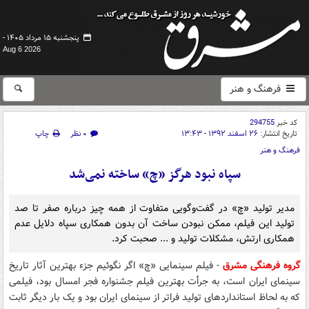
پنجشنبه ۱۵ مرداد ۱۴۰۵ -
Aug 6 2026
فرهنگ و هنر
کد خبر
294755
تاریخ انتشار:
۲۶ اسفند ۱۳۹۲ - ۱۳:۴۳
۰ نظر
چاپ
فرهنگ و هنر
سپاه نبود هرگز «چ» ساخته نمی‌شد
مدیر تولید «چ» در گفت‌وگویی متفاوت از همه چیز درباره صفر تا صد
تولید این فیلم، ممکن نبودن ساخت آن بدون همکاری سپاه دلایل عدم
همکاری ارتش، مشکلات تولید و ... صحبت کرد.
گروه فرهنگی مشرق
- فیلم سینمایی‌ «چ» اگر نگوئیم جزء بهترین آثار تاریخ
سینمای ایران است، به جرأت بهترین فیلم جشنواره فجر امسال بود، فیلمی
که به لحاظ استانداردهای تولید فراتر از سینمای ایران بود و یک بار دیگر ثابت