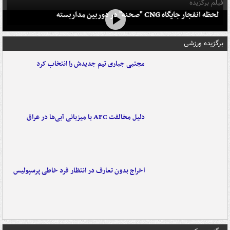
فیلم برگزیده
لحظه انفجار جایگاه CNG "صحنه" در دوربین مداربسته
برگزیده ورزشی
مجتبی جباری تیم جدیدش را انتخاب کرد
دلیل مخالفت AFC با میزبانی آبی‌ها در عراق
اخراج بدون تعارف در انتظار فرد خاطی پرسپولیس