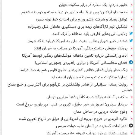
خاویر باردم؛ یک ستاره در برابر سکوت جهان
خدمه ناو لینکلن: پس از ۸ ماه حضور در دریا خسته و درمانده‌ شدیم
توافق بغداد و شرکت «شورون» برای احداث خط لوله بصره
تشکیل تیم کارآگاهان زبده برای دستگیری عاملان قتل رجب‌زاده
ولایتی: نیروهای خارجی باید منطقه را ترک کنند
هشدار دبیر شورای عالی امنیت ملی به امریکا درباره تنگه هرمز
پرونده حقوقی جنایت جنگی آمریکا در میناب به جریان افتاد
ادعای زلنسکی درباره تامین ماهانه موشک‌های رهگیر توسط آمریکا
خطای محاسباتی آمریکا و برتری راهبردی جمهوری اسلامی!
زنگ خطر پایان ذخایر دفاعی کشورهای خلیج فارس هم به صدا درآمد
عمان: مذاکرات مثبت و سازنده با ایران ادامه دارد
روایت رسانه اسرائیلی از فشار واشنگتن بر تل‌آویو برای آتش‌بس و خلع سلاح
حماس
سکه در آستانه بازگشت به کانال ۱۸۸ میلیون تومان
دریادار سیاری: امروز هر خبر دقیق، تیری بر قلب امپراطوری دروغ است
وقوع حادثه دریایی در ساحل عمان
تاکید الزیدی بر خروج نیروهای آمریکایی از عراق در تاریخ تعیین شده
اعتراضات گسترده در آلمان علیه دولت مرتس
هشدار کانادا درباره عواقب تعرفه ۵۰ درصدی آمریکا