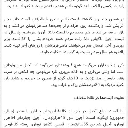
واردات یکسری اقلام مانند گردو، بادام هندی، فندق و تخمه کدو ادامه دارد.
در همین چند روز گذشته قیمت بادام هندی با بالارفتن قیمت دلار دچار
افزایش شد. وارد‌کننده روی هرکدام از جعبه‌ها صدهزارتومان می‌کشد و به
بازار عرضه می‌کند ما هم مجبوریم با قیمت بالاتر آن را بفروشیم. پارسال که
قیمت آجیل ناگهانی بالا رفت مردم همه خریدهایشان را گذاشتند برای
روزهای آخر. امسال هم می‌خواهند ماهی‌قرمزشان را روزهای آخر تهیه کنند.
بالاخره هر سال مردم نسبت به گرانی‌ها شکایت دارند.
یکی از خریداران می‌گوید: هیچ فروشنده‌ای نمی‌گوید که آجیل من وارداتی
است اما وقتی می‌خری و به خانه می‌بری تازه می‌فهمی چه کلاهی بر سرت
رفته. پارسال عید نزدیک به 10کیلو گردو از همین جا خریدم و شاید باور
نکنید نزدیک به 80درصدشان پوک و خراب بود.
تفاوت قیمت‌ها در نقاط مختلف
اما قیمت انواع آجیل در یکی از کافه‌قنادی‌های خیابان ولیعصر (حوالی
جمهوری) اینگونه است: آجیل شور 45هزارتومان، آجیل چهارمغز 54هزار
تومان، آجیل شیرین 55هزارتومان، قیسی 25هزارتومان، پسته کله‌قوچی