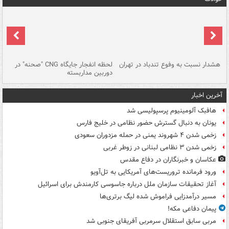
ای
هشدار نسبت به وفوع تندباد در تهران
لحظه انفجار جایگاه CNG "صحنه" در
دس
دوربین مداربسته
ات
آخرین اخبار
هافبک آلومینیوم پرسپولیسی شد
یونان به دنبال گسترش حضور نظامی در خلیج فارس
زخمی شدن ۴ شهروند یمنی در حمله مزدوران سعودی
زخمی شدن ۳ نظامی لبنانی در زوطر غربی
عکاسان و خبرنگاران در دفاع مقدس
ورود فرمانده تروریست‌های آمریکایی به تل‌آویو
آغاز تحقیقات سازمان ملل درباره جاسوسی کارمندش برای اسرائیل
مسیر درآمدزایی فراموش شده لیگ برتری‌ها
پیمان دفاعی مکه!
مربی سابق استقلال سرمربی آفریقای جنوبی شد