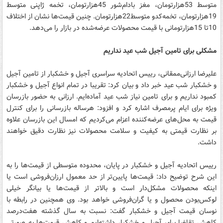
متوسط 53هزارتومان، مغز بادام‌شور 45هزارتومان، تخمه ژاپنی متوسط
19هزارتومان، تخمه‌کدو متوسط22هزارتومان. چنین قیمت‌ها نشان از اختلاف
10تا 15هزارتومانی با قیمت محصولات عرضه‌شده در بازار را می‌دهد.
مشکلی برای تامین آجیل شب عید نداریم
علیرضا ارزانی‌ممقانی، رییس اتحادیه سراسری آجیل و خشکبار از تامین آجیل
و خشکبار شب عید خبر داد و بیان کرد: تقریبا در تمام انواع آجیل و خشکبار
کمبود نداریم و برای تامین نیاز شب عید آماده‌ایم. ارزانی به حضور بازرسان
ویژه برای ایام پرمصرف اشاره کرد و افزود: هرساله بازرسانی را برای کنترل
قیمت به محل‌های عرضه‌کننده اعزام می‌کردیم که امسال این بازرسان علاوه
بر نظارت قیمتی به کیفیت و سلامت محصولات نیز نظارت دقیق خواهند
داشت.
رییس اتحادیه آجیل و خشکبار در پایان، محدوده متوسطی از قیمت‌ها را به
این شرح توضیح داد: قیمت‌ها پایین‌تر از حد معمول ارزان‌فروشی است یا
اینکه محصولات مشکل‌دار است و بالاتر از قیمت‌ها یا بیانگر خیلی
لوکس‌بودن محصول و یا گران‌فروشی خواهد بود. وی همچنین در رابطه با
نوسان قیمت آجیل و خشکبار گفت: نسبت به سال گذشته هفت‌درصد
کاهش تقاضا برای آجیل و خشکبار داشته‌ایم و کاهش قیمت‌ها به صورتی