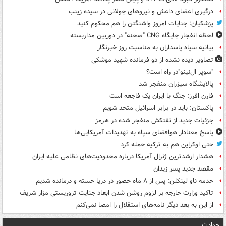
درگیری اعضای داعش و نیروهای جولانی در سیده زینب
پزشکیان: جنایات امروز واشنگتن را هم محکوم کنید
لحظه انفجار جایگاه CNG "صحنه" در دوربین مداربسته
بیانیه سپاه پاسداران به مناسبت روز خبرنگار
تصاویر دیده‌ نشده از دو فرمانده شهید موشکی
"سوپر ال‌نینو"در راه است؟
پالایشگاه سیزران منفجر شد
فارن افرز: جنگ با ایران یک فاجعه است
پاکستان: باید در برابر اسرائیل متحد شویم
جزئیات جدید از نفتکش منفجر شده در هرمز
پاسخ معنادار هوافضای سپاه به تهدیدات آمریکایی‌ها
حتی اوکراین هم به ترکیه حمله کرد
هشدار ارشدترین ژنرال آمریکا درباره محدودیت‌های نظامی علیه ایران
مقصد جدید پسر زیدان
خدمه ناو لینکلن: پس از ۸ ماه حضور در دریا خسته و درمانده‌ شدیم
تاکید وزارت خارجه بر لزوم روشن شدن ابعاد جنایت تروریستی مزار شریف
از این به بعد دیگر نامه‌های استقلال را امضا نمی‌کنم
حوادث