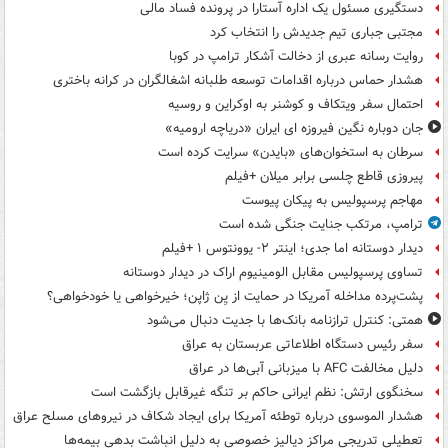
دستگیری مسئول یک اداره آستارا در پرونده فساد مالی
مجتبی جباری تیم جدیدش را انتخاب کرد
روایت رسانه عبری از دخالت آشکار ترامپ در کوبا
هشدار حماس درباره اقدامات توسعه طلبانه اشغالگران در کرانه باختری
احتمال سفر ویتکاف و کوشنر به اوکراین و روسیه
جان دوباره نگین فیروزه ای ایران «دریاچه ارومیه»
سرطان به استخوان‌های «بایدن» سرایت کرده است
پیروزی قاطع چلسی برابر میلان +فیلم
مهاجم پرسپولیس به پیکان پیوست
ترامپ، مرتکب جنایت جنگی شده است
دیدار دوستانه اما جدی؛ اینتر ۲- یوونتوس ۱ +فیلم
تساوی پرسپولیس مقابل الومینیوم اراک در دیدار دوستانه
پشت‌پرده مداخله آمریکا در حمایت از یِن ژاپن؛ خیرخواهی یا خودخواهی؟
همتی: کنترل ترازنامه بانک‌ها با جدیت دنبال می‌شود
سفر رئیس دستگاه اطلاعاتی عربستان به عراق
دلیل مخالفت AFC با میزبانی آبی‌ها در عراق
سخنگوی ارتش: نظم ایرانی حاکم بر تنگه غیرقابل بازگشت است
هشدار الموسوی درباره توطئه آمریکا برای ایجاد شکاف در نیروهای مسلح عراق
تعطیلی تدریجی مراکز دیالیز خصوصی به دلیل انباشت بدهی بیمه‌ها