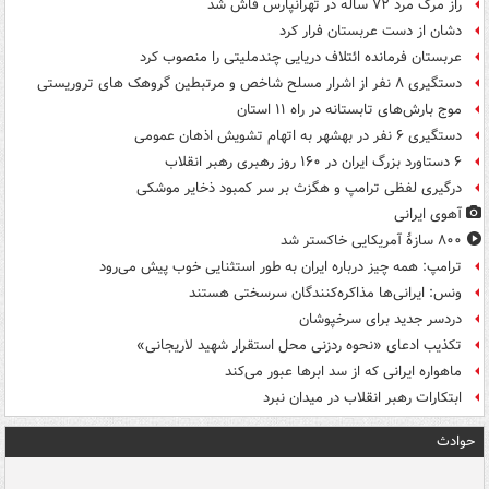
راز مرگ مرد ۷۲ ساله در تهرانپارس فاش شد
دشان از دست عربستان فرار کرد
عربستان فرمانده ائتلاف دریایی چندملیتی را منصوب کرد
دستگیری ۸ نفر از اشرار مسلح شاخص و مرتبطین گروهک های تروریستی
موج بارش‌های تابستانه در راه ۱۱ استان
دستگیری ۶ نفر در بهشهر به اتهام تشویش اذهان عمومی
۶ دستاورد بزرگ ایران در ۱۶۰ روز رهبری رهبر انقلاب
درگیری لفظی ترامپ و هگزث بر سر کمبود ذخایر موشکی
آهوی ایرانی
۸۰۰ سازۀ آمریکایی خاکستر شد
ترامپ: همه چیز درباره ایران به طور استثنایی خوب پیش می‌رود
ونس: ایرانی‌ها مذاکره‌کنندگان سرسختی هستند
دردسر جدید برای سرخپوشان
تکذیب ادعای «نحوه ردزنی محل استقرار شهید لاریجانی»
ماهواره ایرانی که از سد ابرها عبور می‌کند
ابتکارات رهبر انقلاب در میدان نبرد
حوادث