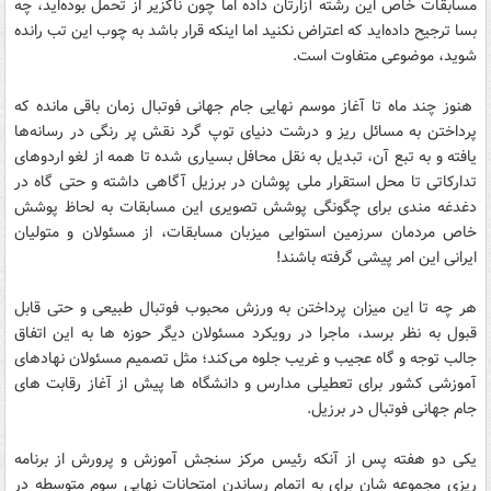
مسابقات خاص این رشته آزارتان داده اما چون ناگزیر از تحمل بوده‌اید، چه
بسا ترجیح داده‌اید که اعتراض نکنید اما اینکه قرار باشد به چوب این تب رانده
شوید، موضوعی متفاوت است.
هنوز چند ماه تا آغاز موسم نهایی جام جهانی فوتبال زمان باقی مانده که
پرداختن به مسائل ریز و درشت دنیای توپ گرد نقش پر رنگی در رسانه‌ها
یافته و به تبع آن، تبدیل به نقل محافل بسیاری شده تا همه از لغو اردوهای
تدارکاتی تا محل استقرار ملی پوشان در برزیل آگاهی داشته و حتی گاه در
دغدغه مندی برای چگونگی پوشش تصویری این مسابقات به لحاظ پوشش
خاص مردمان سرزمین استوایی میزبان مسابقات، از مسئولان و متولیان
ایرانی این امر پیشی گرفته باشند!
هر چه تا این میزان پرداختن به ورزش محبوب فوتبال طبیعی و حتی قابل
قبول به نظر برسد، ماجرا در رویکرد مسئولان دیگر حوزه ها به این اتفاق
جالب توجه و گاه عجیب و غریب جلوه می‌کند؛ مثل تصمیم مسئولان نهادهای
آموزشی کشور برای تعطیلی مدارس و دانشگاه ها پیش از آغاز رقابت های
جام جهانی فوتبال در برزیل.
یکی دو هفته پس از آنکه رئیس مرکز سنجش آموزش و پرورش از برنامه
ریزی مجموعه شان برای به اتمام رساندن امتحانات نهایی سوم متوسطه در