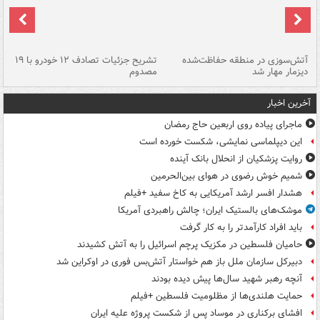
تصادف مرگبار در محور اهواز–شوش ۲
آتش‌سوزی در منطقه حفاظت‌شده
تشریح جزئیات تصادف ۱۲ خودرو با ۱۹
پا
دیزمار مهار شد
مصدوم
آخرین اخبار
ماجرای پیاده روی اربعین حاج رمضان
این دیپلماسی نمایشی، شکست خورده است
روایت پزشکیان از انحلال بانک آینده
شمیم خوش رضوی در هوای بین‌الحرمین
هشدار افسر ارشد آمریکایی به کاخ سفید +فیلم
موشک‌های بالستیک ایران؛ چالش راهبردی آمریکا
باید افراد کارآمدتر را به کار گرفت
حامیان فلسطین در مکزیک پرچم اسرائیل را به آتش کشیدند
دبیرکل سازمان ملل باز هم خواستار آتش‌بس فوری در اوکراین شد
آنچه رهبر شهید سال‌ها پیش دیده بودند
حمایت هلندی‌ها از مظلومیت فلسطین +فیلم
افشای برکناری در موساد پس از شکست پروژه علیه ایران