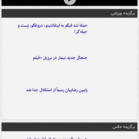
برگزیده ورزشی
حمله تند فیگو به اینفانتینو: دروغگو، پَست‌ و
حیله‌گر!
جنجال جدید نیمار در برزیل +فیلم
رامین رضاییان رسماً از استقلال جدا شد
برگزیده عکس