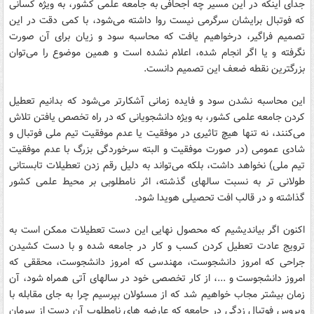
جدای اینکه در این مسیر چه اجحافی به جامعه علمی کشور، به ویژه کسانی
که فوتبال برایشان سرگرمی نیست روا داشته می‌شود، با کمی دقت در این
تصمیم فراگیر، درخواهیم یافت که محاسبه سود و زیان برای آن صورت
نگرفته و یا اگر انجام شده، اعلام نشده است و همین موضوع را می‌توان
بزرگترین نقطه ضعف این تصمیم دانست.
این محاسبه نشدن سود و فایده زمانی آشکارتر می‌شود که بدانیم تعطیل
کردن جامعه علمی کشور، به ویژه دانشجویانی که در راه تخصص یافتن تلاش
می‌کنند، نه تنها هیچ تاثیری در موفقیت یا عدم موفقیت تیم ملی فوتبال و
شادی عمومی (در صورت موفقیت و البته سرخوردگی بزرگ با عدم موفقیت
تیم ملی) نخواهد داشت، بلکه می‌تواند به دلیل رقم زدن تعطیلات تابستانی
طولانی تر به نسبت سالهای گذشته، اثر نامطلوبی بر محیط علمی کشور
گذاشته و در قالب افت تحصیلی هویدا شود.
اکنون اگر بیاندیشیم که محصول نهایی این دست تعطیلات ممکن است به
ترویج عادت تعطیل کردن کسب و کار در جامعه شده و با دست کشیدن
جراحی که امروز دانشجوست، مهندسی که امروز دانشجوست، محققی که
امروز دانشجوست و ...، از کار تخصصی خود در سالهای آتی همراه شود، آن
زمان بیشتر مجاب خواهیم شد که از مسئولان بپرسیم چرا به جای مقابله با
ویروس فوتبال زدگی در جامعه که عارضه های نامطلوب آن دست از سرمان