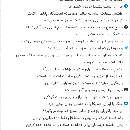
ایران را تست نکنید! جاده‌ی خشم ایران!
واکنش سفارت ایران به بیانیه مغرضانه نمایندگان پارلمان اتریش
کریدورهای شمالی و جنوبی تنگه هرمز حذف می‌شوند
پاسخ قاطع ملیحه محمدی به نسخه تسلیم‌طلبی روی آنتن BBC
پرشدگی سدها به ۵۸درصد رسید
بازدید وزیر نیرو از روند برق‌رسانی به واحدهای صنعتی بازسازی‌شده
زنجیرهایی که آمریکا را به زیر سطح آب می‌کشند!
تثبیت دستاوردهای نظامی ایران در مرزهای غربی در سایه جنگ رمضان
دانا وایت به بن‌بست رسید
«کمانِ پرنده» چینی برای شکار کروزها به ایران می‌آید
۷۰ درصد از صهیونیست‌ها نگران سلامت انتخابات هستند
یاوه‌گویی تولیدکننده موشک کروز اوکراینی علیه ایران
حرم امیرالمومنین محیای آخر صفر شد
آخرین نبرد «داستان اسباب‌بازی» برای نجات کودکی
جنگ با ایران، آمریکا را به دشمن جهان تبدیل کرد
آیا تینا پاکروان بازهم از ساترا مجوز فعالیت می‌گیرد؟
رقم فسخ قرارداد رضاییان با استقلال فقط ۱۰۰میلیون تومان!
یمن: نقشه عربستان برای حمله به صنعاء را در نطفه خفه کردیم