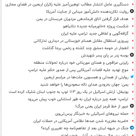
دستگیری عامل انتشار مطالب توهین‌آمیز علیه زائران اربعین در فضای مجازی
روایت تکان‌دهنده دانش‌آموز مینابی از جنایت آمریکا
هدف قرار گرفتن اتاق‌ فرماندهی مزدوران عربستان در یمن
شکست پروژه «خاورمیانه جدید» نتانیاهو
گزافه‌گویی و لفاظی جدید ترامپ علیه ایران
پیروزی استقلال مقابل همنام خوزستانی در دیداری تدارکاتی
انفجار در حومه دمشق چند کشته و زخمی برجا گذاشت
بوسه‌ پدر بر پای پسر شهیدش
رایزنی عراقچی و همتای موریتانی خود درباره تحولات منطقه
موج تهدید علیه قضات آمریکایی پس از صدور حکم علیه ترامپ
روایتی از همدلی و همسویی ملت‌ها در مراسم اربعین
یمن: جهان به‌زودی صدای ناله سعودی‌ها را خواهد شنید
یونیفل: ارتش اسرائیل در یک روز ۱۱۳ توپ به جنوب لبنان شلیک کرده است
ترامپ: همه چیز درباره ایران به طور استثنایی خوب پیش می‌رود
عبور از خط قرمز ایران یعنی مرگ!
حمله نیروهای اسرائیلی به خبرنگار پرس‌تی‌وی
«ضربه مغزی» شدن صدها نظامی آمریکایی در حملات ایران
جنگ در جبهه لبنان بعد از تفاهم‌نامه چه تغییری کرده؟
ترامپ در حال سوختن در آتشی خودساخته