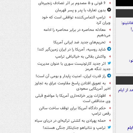
۶ فوتی و ۵ مصدوم بر اثر تصادف زنجیره‌ای
بدون تعارف با پدر و پسر قهرمان
ترامپ التماس‌کننده توافقی است که خود
ویران کرد
معادله محاصره در برابر محاصره را ادامه
می‌دهیم
تحریم‌های جدید ضد ایرانی آمریکا
شاید روسیه، آمریکا را در ایران زمین‌گیر کند!
واکنش بقائی به خیالبافی ترامپ
و:
اثر جدید کارتونیست سوری با عنوان مدیریت
جدید تنگه هرمز
راز قدرت ایران، امنیت پایدار و بومی آن است!
به تعویق افتادن پاسخ مقاومت عراق به تجاوز
اخیر آمریکایی سعودی
اظهارات وزیر خزانه‌داری آمریکا با مواضع قبلی
وی متناقض است
حکم دادگاه آمریکا برای توقف ساخت سالن
رقص ترامپ
حمله پهپادی به کشتی ترکیه‌ای در دریای سیاه
یام
ترامپ و نتانیاهو جنایتکار جنگی هستند!