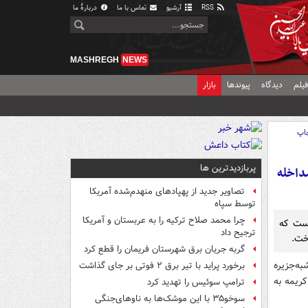
RSS
آرشیو
تماس با ما
دربارهٔ ما
MASHREGH
NEWS
یلم
دیدگاه
پیوندها
بازار
اپ
پربازدیدترین ها
داخله
تصاویر جدید از پهپادهای منهدم‌شده آمریکا
توسط سپاه
چرا محمد صلاح ترکیه را به عربستان و آمریکا
است که
ترجیح داد
خت.
گربه جریان برق شهرستان فریمان را قطع کرد
به‌جزیره
برخورد پراید با تیر برق ۲ فوتی بر جای گذاشت
کریمه به
ترامپ سوئیس را تهدید کرد
سوخو۳۵ با این موشک‌ها به ناوهای‌جنگی