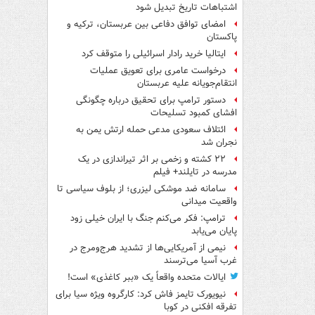
اشتباهات تاریخ تبدیل شود
امضای توافق دفاعی بین عربستان، ترکیه و
پاکستان
ایتالیا خرید رادار اسرائیلی را متوقف کرد
درخواست عامری برای تعویق عملیات
انتقام‌جویانه علیه عربستان
دستور ترامپ برای تحقیق درباره چگونگی
افشای کمبود تسلیحات
ائتلاف سعودی مدعی حمله ارتش یمن به
نجران شد
۲۲ کشته و زخمی بر اثر تیراندازی در یک
مدرسه در تایلند+ فیلم
سامانه ضد موشکی لیزری؛ از بلوف سیاسی تا
واقعیت میدانی
ترامپ: فکر می‌کنم جنگ با ایران خیلی زود
پایان می‌یابد
نیمی از آمریکایی‌ها از تشدید هرج‌ومرج در
غرب آسیا می‌ترسند
ایالات متحده واقعاً یک «ببر کاغذی» است!
نیویورک تایمز فاش کرد: کارگروه ویژه سیا برای
تفرقه افکنی در کوبا