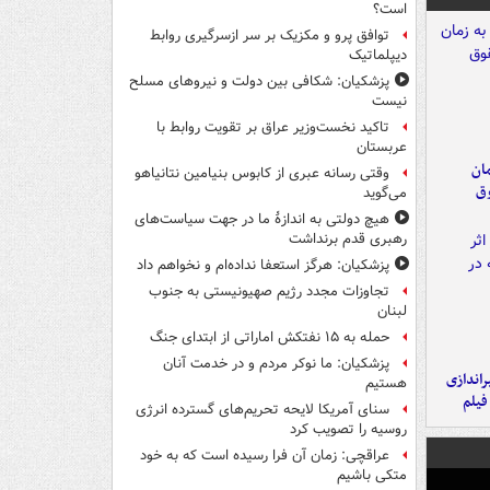
است؟
توافق پرو و مکزیک بر سر ازسرگیری روابط
دیپلماتیک
پزشکیان: شکافی بین دولت و نیروهای مسلح
نیست
تاکید نخست‌وزیر عراق بر تقویت روابط با
عربستان
مان
وقتی رسانه عبری از کابوس بنیامین نتانیاهو
وق
می‌گوید
هیچ دولتی به اندازۀ ما در جهت سیاست‌های
رهبری قدم برنداشت
پزشکیان: هرگز استعفا نداده‌ام و نخواهم داد
تجاوزات مجدد رژیم صهیونیستی به جنوب
لبنان
حمله به ۱۵ نفتکش‌ اماراتی از ابتدای جنگ
پزشکیان: ما نوکر مردم و در خدمت آنان
یراندازی
هستیم
فیلم
سنای آمریکا لایحه تحریم‌های گسترده انرژی
روسیه را تصویب کرد
عراقچی: زمان آن فرا رسیده است که به خود
متکی باشیم