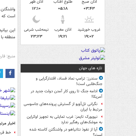
اذان صبح
طلوع آفتاب
اذان ظهر
۱۲:۱۰
۰۵:۱۸
۰۳:۴۳
واشنگتن ه
است که رو
غروب خورشید
اذان مغرب
نیمه‌شب شرعی
۲۳:۲۳
۱۹:۲۱
۱۹:۰۲
منطقه با 
منبع: فا
تازه های جهان
سندرز: ترامپ نماد فساد، اقتدارگرایی و
جنگ‌طلبی است!
ادامه جنگ تا روی کار آمدن دولت جدید در
آمریکا!
نگرانی تل‌آویو از گسترش پرونده‌های جاسوسی
مرتبط با ایران
نیویورک تایمز: غرب تمایلی به تجهیز اوکراین
به موشک‌های رهگیر ندارد
اخبار مرتب
آیا از نفوذ نتانیاهو در واشنگتن کاسته شده
خط قرمز
است؟