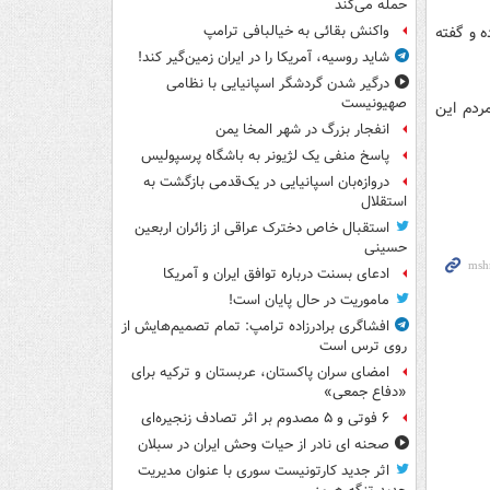
حمله می‌کند
ه و گفته
واکنش بقائی به خیالبافی ترامپ
شاید روسیه، آمریکا را در ایران زمین‌گیر کند!
درگیر شدن گردشگر اسپانیایی با نظامی
صهیونیست
لیه همه‌پرسی در کریمه از موافقت 93درصد مردم این
انفجار بزرگ در شهر المخا یمن
پاسخ منفی یک لژیونر به باشگاه پرسپولیس
دروازه‌بان اسپانیایی در یک‌قدمی بازگشت به
استقلال
استقبال خاص دخترک عراقی از زائران اربعین
حسینی
ادعای بسنت درباره توافق ایران و آمریکا
ماموریت در حال پایان است!
افشاگری برادرزاده ترامپ: تمام تصمیم‌هایش از
روی ترس است
امضای سران پاکستان، عربستان و ترکیه برای
«دفاع جمعی»
۶ فوتی و ۵ مصدوم بر اثر تصادف زنجیره‌ای
صحنه ای نادر از حیات وحش ایران در سبلان
اثر جدید کارتونیست سوری با عنوان مدیریت