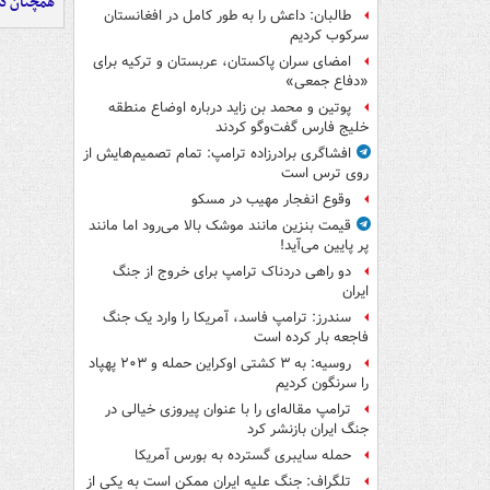
همچنان در
طالبان: داعش را به طور کامل در افغانستان
سرکوب کردیم
امضای سران پاکستان، عربستان و ترکیه برای
«دفاع جمعی»
پوتین و محمد بن زاید درباره اوضاع منطقه
خلیج فارس گفت‌وگو کردند
افشاگری برادرزاده ترامپ: تمام تصمیم‌هایش از
روی ترس است
وقوع انفجار مهیب در مسکو
قیمت بنزین مانند موشک بالا می‌رود اما مانند
پر پایین می‌آید!
دو راهی دردناک ترامپ برای خروج از جنگ
ایران
سندرز: ترامپ فاسد، آمریکا را وارد یک جنگ
فاجعه بار کرده است
روسیه: به ۳ کشتی اوکراین حمله و ۲۰۳ پهپاد
را سرنگون کردیم
ترامپ مقاله‌ای را با عنوان پیروزی خیالی در
جنگ ایران بازنشر کرد
حمله سایبری گسترده به بورس آمریکا
تلگراف: جنگ علیه ایران ممکن است به یکی از