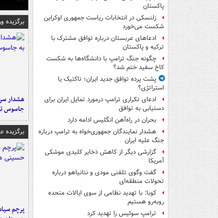
پاکستان
زلنسکی در انتخابات ریاست جمهوری اوکراین
برگزیده و
شکست می‌خورد
ادعاهای عربستان درباره توافق مشترک با
ترکیه و پاکستان
چگونه جنگ ترامپ با دانشگاه‌ها به شکست
کاخ سفید ختم شد؟
پشت پرده توافق جدید ایران؛ تاکتیک یا
استراتژی؟
هشدار سرم
ادعای تکراری ترامپ درمورد تمایل ایران برای
جاسوس تی
دستیابی به توافق
بحران در راه‌آهن انگلیس ادامه دارد
برگزیده 
هشدار نمایندگان جمهوری‌خواه به ترامپ درباره
جنگ علیه ایران
گزارشی دیگر از کاهش ذخایر کلیدی موشکی
آمریکا
گفت وگوی تلفنی مودی و نتانیاهو درباره
تحولات منطقه‌ای
کوبا: با تهدید نظامی از سوی ایالات متحده
روبه‌رو هستیم
پرچم سیاه
ترامپ سوئیس را تهدید کرد