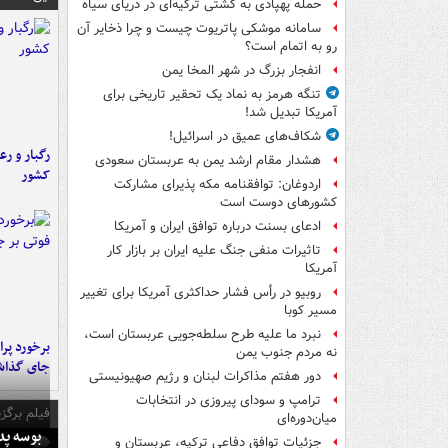
حمله پهپادی به کشتی ترکیه‌ای در دریای سیاه
سامانه موشکی پاتریوت چیست و چرا ذخایر آن
رو به اتمام است؟
انفجار بزرگ در شهر المخا یمن
تنگه هرمز به نماد یک تحقیر تاریخی برای
آمریکا تبدیل شد!
شکاف‌های عمیق در اسرائیل!
رگبار و رع
هشدار مقام ارشد یمن به عربستان سعودی
کشور
اردوغان: توافقنامه مکه پذیرای مشارکت
کشورهای دوست است
ادعای بسنت درباره توافق ایران و آمریکا
تاثیرات منفی جنگ علیه ایران بر بازار کار
آمریکا
روبیو در رأس فشار حداکثری آمریکا برای تغییر
مسیر کوبا
نبرد ما علیه طرح سلطه‌جویی عربستان است،
نه مردم جنوب یمن
جای گذا
دور هفتم مذاکرات لبنان و رژیم صهیونیستی
ترامپ و سودای پیروزی در انتخابات
فیلم برگزی
میان‌دوره‌ای
بوسه‌ پ
جزئیات توافق دفاعی ترکیه، عربستان و