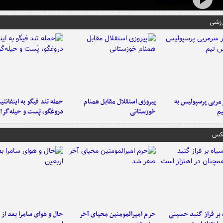
رزشی
ربی پرسپولیس به
پیروزی استقلال مقابل همنام
حمله تند فیگو به اینفانتین
م
خوزستانی
دروغگو، پَست‌ و حیله‌گر!
عکس
 بر فراز گنبد حسینی
حرم امیرالمومنین محیای آخر
حال و هوای سامرا بعد از ا