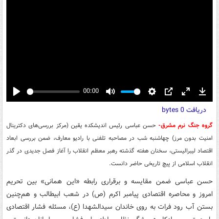
00:00
Play
Mute
Settings
PIP
Enter
Down
دریافت
0 bytes
fullscreen
گروه جنگ نرم مشرق-
حسن عباسی رئیس اندیشکده یقین (مرکز بررسی‌های دکترینال
امنیت بدون مرز) چهاشنبه شب در مصاحبه تلفنی با رادیو معارف، ضمن بررسی ابعاد
اقتصاد لیبرالیستی، سخنان هفته گذشته رهبر معظم انقلاب را آغاز فصل جدیدی در گذر
انقلاب اسلامی از پیچ تاریخی حاضر دانست.
حسن عباسی ضمن مقایسه و برقراری رابطه «این همانی» بین تحریم
امروز و محاصره اقتصادی پیامبر اکرم (ص) در شعب ابیطالب و هم‌چنین
بستن آب رود فرات به روی خاندان سیدالشهدا (ع)، مسئله فشار اقتصادی