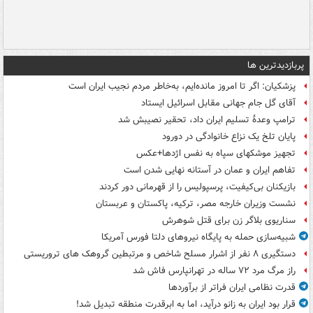
پربازدیدترین ها
پزشکیان: اگر تا امروز مانده‌ایم، به‌خاطر مردم نجیب ایران است
آقای گل جام جهانی مقابل اسرائیل ایستاد
ترامپ وعدۀ تسلیم ایران داد، تحقیر نصیبش شد
پایان تلخ یک نزاع خانوادگی در دورود
تجهیز موشکهای سپاه به نفس اژدها+عکس
تفاهم ایران و عمان در آستانه نهایی شدن است
بازیکنان بی‌کیفیت، پرسپولیس را از قهرمانی دور کردند
نشست وزیران خارجه مصر، ترکیه، پاکستان و عربستان
سناریوی بلاگر زن برای قتل شوهرش
شبیه‌سازی حمله به پایگاه نیروهای دلتا فورس آمریکا
دستگیری ۸ نفر از اشرار مسلح شاخص و مرتبطین گروهک های تروریستی
راز مرگ مرد ۷۲ ساله در تهرانپارس فاش شد
قدرت نظامی ایران فراتر از برآوردها
قرار بود ایران به زانو درآید، اما به ابرقدرت منطقه تبدیل شد!