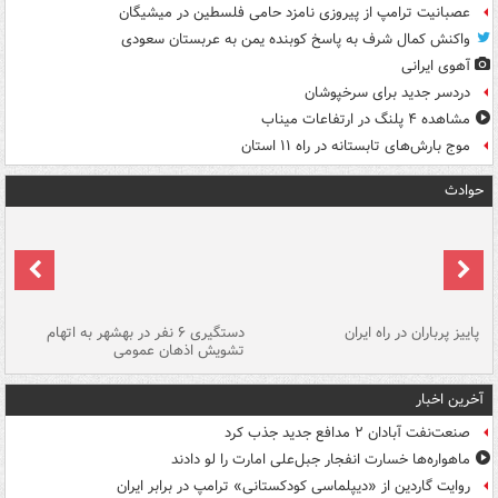
عصبانیت ترامپ از پیروزی نامزد حامی فلسطین در میشیگان
واکنش کمال شرف به پاسخ کوبنده یمن به عربستان سعودی
آهوی ایرانی
دردسر جدید برای سرخپوشان
مشاهده ۴ پلنگ در ارتفاعات میناب
موج بارش‌های تابستانه در راه ۱۱ استان
حوادث
ن
پاییز پرباران در راه ایران
دستگیری ۶ نفر در بهشهر به اتهام
تشویش اذهان عمومی
اس
آخرین اخبار
صنعت‌نفت آبادان ۲ مدافع جدید جذب کرد
ماهواره‌ها خسارت انفجار جبل‌علی امارت را لو دادند
روایت گاردین از «دیپلماسی کودکستانی» ترامپ در برابر ایران