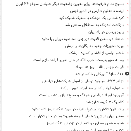
بسیج تمام ظرفیت‌ها برای تعیین وضعیت دیگر خلبانان سوخو ۲۴ ایران
آینده نامعلوم طارمی در المپیاکوس
کره شمالی یک موشک بالستیک شلیک کرد
بازگشت اندونگ به استقلال منتفی شد
پاییز پرباران در راه ایران
صنعا: عربستان قدرت دور زدن محاصره دریایی را ندارد
ورود تجهیزات جدید به یگان‌های ارتش
خشم ترامپ از افشای کمبود موشک
رسانه صهیونیست: حزب الله در حال تغییر قواعد بازی است
قیمت جهانی طلا امروز ۱۵ مرداد
۸۰۰ سازۀ آمریکایی خاکستر شد
تهاتر ۱۶۷۳ میلیارد تومان از اموال شرکت‌های تراستی
ماهواره ایرانی که از سد ابرها عبور می‌کند
آجورلو: ایجاد دوقطبی «جنگ و صلح‌» بازی دشمن است
کالابرگ ۳ گروه شارژ شد
پاکستان: تلاش‌های دیپلماتیک در مورد تنگه هرمز ادامه دارد
سفیر ایران در ژاپن: همان فاجعه هیروشیما در حال تکرار است
شنیده شدن صدای دو انفجار در نزدیکی تنگه هرمز
تکذیب شایعه معافیت سربازان فراری