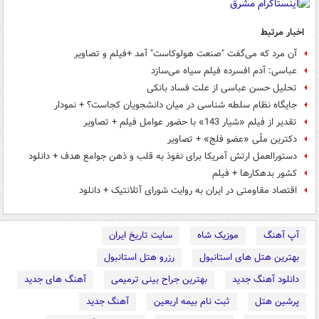
اخبار مرتبط
آن مرد که می‌گفت "صنعت هولوکاست" آمد +فیلم و تصاویر
عباسی: آدم افسرده فیلم سیاه می‌سازد
تحلیل ‌حسن عباسی ‌از علت فساد بانکی
جایگاه نظام سلطه شناسی در میان دانشجویان کجاست؟ + نمودار
تقدیر از فیلم «شیار 143» با حضور عوامل فیلم + تصاویر
دکترین ملّی «عضو فلج» + تصاویر
دستورالعمل ارتش آمریکا برای نفوذ به قلب و ذهن جوامع هدف + دانلود
کشور بدهکارها + فیلم
اقتصاد مقاومتی در ایران به روایت شورای آتلانتیک + دانلود
آپ آهنگ
موزیک شاه
سایت تاریخ ایران
بهترین هتل های استانبول
رزرو هتل استانبول
دانلود آهنگ جدید
بهترین جراح بینی ترمیمی
آهنگ های جدید
پرشین هتل
ثبت نام بیمه اربعین
آهنگ جدید