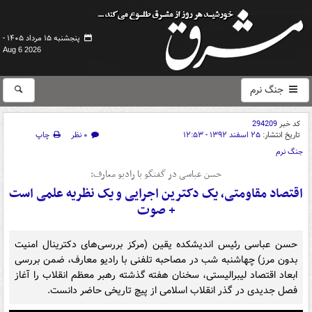
پنجشنبه ۱۵ مرداد ۱۴۰۵ -
Aug 6 2026
جنگ نرم
کد خبر
294209
تاریخ انتشار:
۲۵ اسفند ۱۳۹۲ - ۱۲:۵۳
۰ نظر
چاپ
جنگ نرم
حسن عباسی در گفتگو با رادیو معارف:
اقتصاد مقاومتی، یک دکترین اجرایی و یک نظریه علمی است
+ صوت
حسن عباسی رئیس اندیشکده یقین (مرکز بررسی‌های دکترینال امنیت
بدون مرز) چهاشنبه شب در مصاحبه تلفنی با رادیو معارف، ضمن بررسی
ابعاد اقتصاد لیبرالیستی، سخنان هفته گذشته رهبر معظم انقلاب را آغاز
فصل جدیدی در گذر انقلاب اسلامی از پیچ تاریخی حاضر دانست.