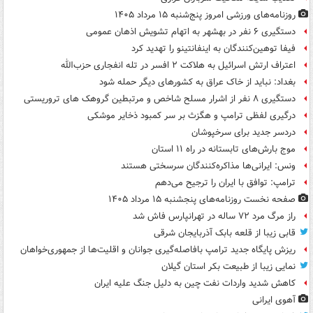
روزنامه‌های ورزشی امروز پنج‌شنبه ۱۵ مرداد ۱۴۰۵
دستگیری ۶ نفر در بهشهر به اتهام تشویش اذهان عمومی
فیفا توهین‌کنندگان به اینفانتینو را تهدید کرد
اعتراف ارتش اسرائیل به هلاکت ۲ افسر در تله انفجاری حزب‌الله
بغداد: نباید از خاک عراق به کشورهای دیگر حمله شود
دستگیری ۸ نفر از اشرار مسلح شاخص و مرتبطین گروهک های تروریستی
درگیری لفظی ترامپ و هگزث بر سر کمبود ذخایر موشکی
دردسر جدید برای سرخپوشان
موج بارش‌های تابستانه در راه ۱۱ استان
ونس: ایرانی‌ها مذاکره‌کنندگان سرسختی هستند
ترامپ: توافق با ایران را ترجیح می‌دهم
صفحه نخست روزنامه‌های پنجشنبه ۱۵ مرداد ۱۴۰۵
راز مرگ مرد ۷۲ ساله در تهرانپارس فاش شد
قابی زیبا از قلعه بابک آذربایجان شرقی
ریزش پایگاه جدید ترامپ بافاصله‌گیری جوانان و اقلیت‌ها از جمهوری‌خواهان
نمایی زیبا از طبیعت بکر استان گیلان
کاهش شدید واردات نفت چین به دلیل جنگ علیه ایران
آهوی ایرانی