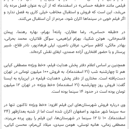
فیلمی مانند «طبقه حساس» در اسفندماه که از آن به عنوان فصل مرده یاد
می‌شد، این است که فروش و استقبال مخاطب خیلی کاری به فصل ندارد و
اگر فیلم خوبی در سینماها اکران شود، مردم از آن استقبال می‌کنند.
در «طبقه حساس»، رضا عطاران، پانته‌آ بهرام،‌ بهاره رهنما، پیمان
قاسم‌خانی، هوتن شکیبا، بهرام ابراهیمی، سوگل قلاتیان، محمد بحرانی،
بهادر مالکی، کاظم سیاحی، عرفان ناصری، لیلی فرهاد‌پور، نادر فلاح، شبیر
پرستار و با حضور افتخاری آزاده صمدی، ایفای نقش کرده‌اند.
همچنین بر اساس اعلام دفتر پخش هدایت فیلم، «خط ویژه» مصطفی کیایی
هم تا چهارشنبه شب (۲۱ اسفندماه)، به فروش ۱۰۰ میلیون تومانی در تهران
دست‌یافته است. مختاری از دفتر پخش «هدایت فیلم» در این‌باره به ایسنا
گفت: فروش روز چهارشنبه (۲۱ اسفندماه) «خط ویژه» در تهران ۱۲ میلیون
تومان بوده است در حدود ۱۴ سینما بوده است.
وی درباره فروش شهرستان‌های این فیلم افزود: «خط ویژه» تاکنون تنها در
سه سینما شهر مشهد و اصفهان اکران شده است اما از شنبه بعدازظهر (۲۴
اسفندماه)، ۱۰ تا ۱۲ سینما در شهرستان‌ها، این فیلم را روی پرده می‌برند.
مصطفی زمانی، هانیه توسلی، هومن سیدی، میلاد کی‌مرام، محسن کیایی،