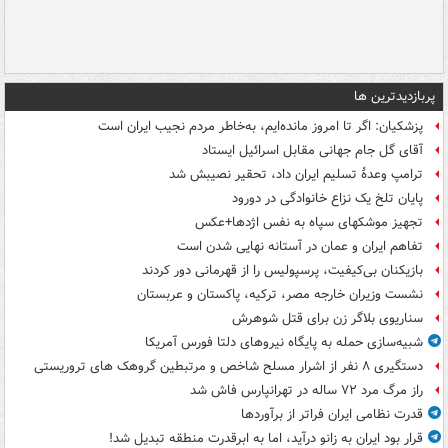
پربازدیدترین ها
پزشکیان: اگر تا امروز مانده‌ایم، به‌خاطر مردم نجیب ایران است
آقای گل جام جهانی مقابل اسرائیل ایستاد
ترامپ وعدۀ تسلیم ایران داد، تحقیر نصیبش شد
پایان تلخ یک نزاع خانوادگی در دورود
تجهیز موشکهای سپاه به نفس اژدها+عکس
تفاهم ایران و عمان در آستانه نهایی شدن است
بازیکنان بی‌کیفیت، پرسپولیس را از قهرمانی دور کردند
نشست وزیران خارجه مصر، ترکیه، پاکستان و عربستان
سناریوی بلاگر زن برای قتل شوهرش
شبیه‌سازی حمله به پایگاه نیروهای دلتا فورس آمریکا
دستگیری ۸ نفر از اشرار مسلح شاخص و مرتبطین گروهک های تروریستی
راز مرگ مرد ۷۲ ساله در تهرانپارس فاش شد
قدرت نظامی ایران فراتر از برآوردها
قرار بود ایران به زانو درآید، اما به ابرقدرت منطقه تبدیل شد!