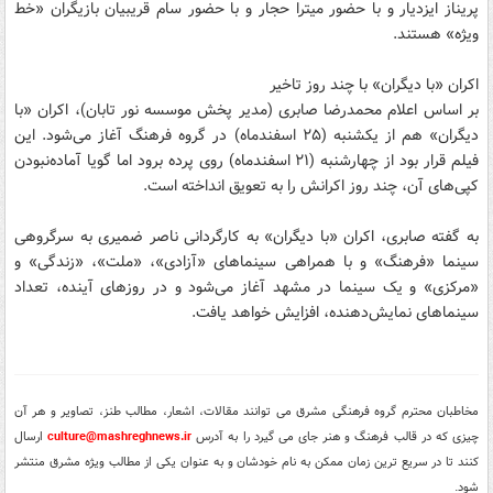
پریناز ایزدیار و با حضور میترا حجار و با حضور سام قریبیان بازیگران «خط
ویژه» هستند.
اکران «با دیگران» با چند روز تاخیر
بر اساس اعلام محمدرضا صابری (مدیر پخش موسسه نور تابان)، اکران «با
دیگران» هم از یکشنبه (۲۵ اسفندماه) در گروه فرهنگ آغاز می‌شود. این
فیلم قرار بود از چهارشنبه (۲۱ اسفندماه) روی پرده برود اما گویا آماده‌نبودن
کپی‌های آن، چند روز اکرانش را به تعویق انداخته است.
به گفته صابری، اکران «با دیگران» به کارگردانی ناصر ضمیری به سرگروهی
سینما «فرهنگ» و با همراهی سینماهای «آزادی»، «ملت»، «زندگی» و
«مرکزی» و یک سینما در مشهد آغاز می‌شود و در روز‌های آینده، تعداد
سینماهای نمایش‌دهنده، افزایش خواهد یافت.
مخاطبان محترم گروه فرهنگی مشرق می توانند مقالات، اشعار، مطالب طنز، تصاویر و هر آن
چیزی که در قالب فرهنگ و هنر جای می گیرد را به آدرس
culture@mashreghnews.ir
ارسال
کنند تا در سریع ترین زمان ممکن به نام خودشان و به عنوان یکی از مطالب ویژه مشرق منتشر
شود.