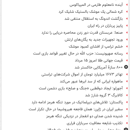
آینده نامعلوم طارمی در المپیاکوس
کره شمالی یک موشک بالستیک شلیک کرد
بازگشت اندونگ به استقلال منتفی شد
پاییز پرباران در راه ایران
صنعا: عربستان قدرت دور زدن محاصره دریایی را ندارد
ورود تجهیزات جدید به یگان‌های ارتش
خشم ترامپ از افشای کمبود موشک
رسانه صهیونیست: حزب الله در حال تغییر قواعد بازی است
قیمت جهانی طلا امروز ۱۵ مرداد
۸۰۰ سازۀ آمریکایی خاکستر شد
تهاتر ۱۶۷۳ میلیارد تومان از اموال شرکت‌های تراستی
ماهواره ایرانی که از سد ابرها عبور می‌کند
آجورلو: ایجاد دوقطبی «جنگ و صلح‌» بازی دشمن است
کالابرگ ۳ گروه شارژ شد
پاکستان: تلاش‌های دیپلماتیک در مورد تنگه هرمز ادامه دارد
سفیر ایران در ژاپن: همان فاجعه هیروشیما در حال تکرار است
شنیده شدن صدای دو انفجار در نزدیکی تنگه هرمز
تکذیب شایعه معافیت سربازان فراری