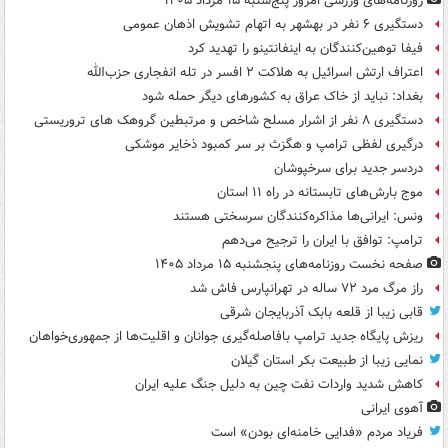
روزنامه‌های ورزشی امروز پنج‌شنبه ۱۵ مرداد ۱۴۰۵
دستگیری ۶ نفر در بهشهر به اتهام تشویش اذهان عمومی
فیفا توهین‌کنندگان به اینفانتینو را تهدید کرد
اعتراف ارتش اسرائیل به هلاکت ۲ افسر در تله انفجاری حزب‌الله
بغداد: نباید از خاک عراق به کشورهای دیگر حمله شود
دستگیری ۸ نفر از اشرار مسلح شاخص و مرتبطین گروهک های تروریستی
درگیری لفظی ترامپ و هگزث بر سر کمبود ذخایر موشکی
دردسر جدید برای سرخپوشان
موج بارش‌های تابستانه در راه ۱۱ استان
ونس: ایرانی‌ها مذاکره‌کنندگان سرسختی هستند
ترامپ: توافق با ایران را ترجیح می‌دهم
صفحه نخست روزنامه‌های پنجشنبه ۱۵ مرداد ۱۴۰۵
راز مرگ مرد ۷۲ ساله در تهرانپارس فاش شد
قابی زیبا از قلعه بابک آذربایجان شرقی
ریزش پایگاه جدید ترامپ بافاصله‌گیری جوانان و اقلیت‌ها از جمهوری‌خواهان
نمایی زیبا از طبیعت بکر استان گیلان
کاهش شدید واردات نفت چین به دلیل جنگ علیه ایران
آهوی ایرانی
فریاد مردم «فدایی خامنه‌ای بودن» است