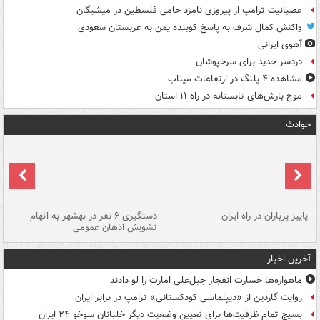
عصبانیت ترامپ از پیروزی نامزد حامی فلسطین در میشیگان
واکنش کمال شرف به پاسخ کوبنده یمن به عربستان سعودی
آهوی ایرانی
دردسر جدید برای سرخپوشان
مشاهده ۴ پلنگ در ارتفاعات میناب
موج بارش‌های تابستانه در راه ۱۱ استان
حوادث
ن
پاییز پرباران در راه ایران
دستگیری ۶ نفر در بهشهر به اتهام
تشویش اذهان عمومی
اس
آخرین اخبار
ماهواره‌ها خسارت انفجار جبل‌علی امارت را لو دادند
روایت گاردین از «دیپلماسی کودکستانی» ترامپ در برابر ایران
بسیج تمام ظرفیت‌ها برای تعیین وضعیت دیگر خلبانان سوخو ۲۴ ایران