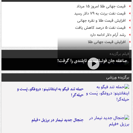
قیمت جهانی طلا امروز ۱۵ مرداد
قیمت نفت برنت به ۷۹ دلار رسید
افزایش قیمت طلا و نقره جهانی
قیمت نفت ۵ درصد کاهش یافت
رشد آرام دلار ادامه دارد
افزایش قیمت جهانی طلا
فیلم برگزیده
صاعقه جان فوتبالیست تایلندی را گرفت!
برگزیده ورزشی
حمله تند فیگو به اینفانتینو: دروغگو، پَست‌ و
حیله‌گر!
جنجال جدید نیمار در برزیل +فیلم