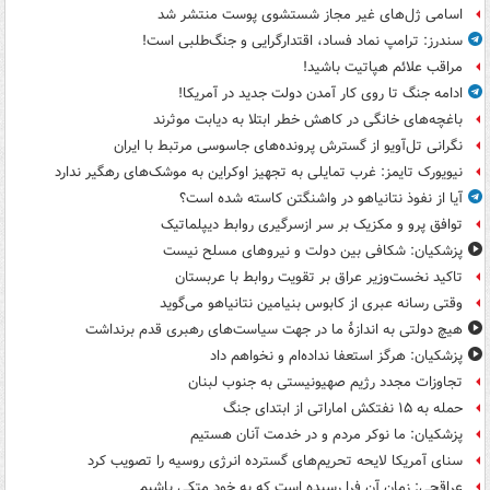
اسامی ژل‌های غیر مجاز شستشوی پوست منتشر شد
سندرز: ترامپ نماد فساد، اقتدارگرایی و جنگ‌طلبی است!
مراقب علائم هپاتیت باشید!
ادامه جنگ تا روی کار آمدن دولت جدید در آمریکا!
باغچه‌های خانگی در کاهش خطر ابتلا به دیابت موثرند
نگرانی تل‌آویو از گسترش پرونده‌های جاسوسی مرتبط با ایران
نیویورک تایمز: غرب تمایلی به تجهیز اوکراین به موشک‌های رهگیر ندارد
آیا از نفوذ نتانیاهو در واشنگتن کاسته شده است؟
توافق پرو و مکزیک بر سر ازسرگیری روابط دیپلماتیک
پزشکیان: شکافی بین دولت و نیروهای مسلح نیست
تاکید نخست‌وزیر عراق بر تقویت روابط با عربستان
وقتی رسانه عبری از کابوس بنیامین نتانیاهو می‌گوید
هیچ دولتی به اندازۀ ما در جهت سیاست‌های رهبری قدم برنداشت
پزشکیان: هرگز استعفا نداده‌ام و نخواهم داد
تجاوزات مجدد رژیم صهیونیستی به جنوب لبنان
حمله به ۱۵ نفتکش‌ اماراتی از ابتدای جنگ
پزشکیان: ما نوکر مردم و در خدمت آنان هستیم
سنای آمریکا لایحه تحریم‌های گسترده انرژی روسیه را تصویب کرد
عراقچی: زمان آن فرا رسیده است که به خود متکی باشیم