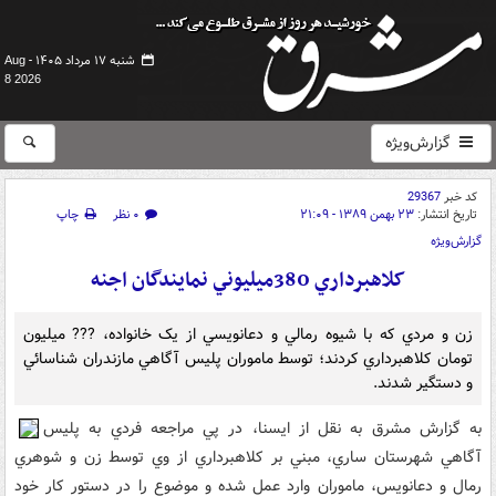
شنبه ۱۷ مرداد ۱۴۰۵ -
Aug
8 2026
گزارش‌ویژه
کد خبر
29367
تاریخ انتشار:
۲۳ بهمن ۱۳۸۹ - ۲۱:۰۹
۰ نظر
چاپ
گزارش‌ویژه
کلاهبرداري 380ميليوني نمايندگان اجنه‌
زن و مردي که با شيوه رمالي و دعانويسي از يک خانواده، ??? ميليون
تومان کلاهبرداري کردند؛ توسط ماموران پليس آگاهي مازندران شناسائي
و دستگير شدند.
به گزارش مشرق به نقل از ايسنا، در پي مراجعه فردي به پليس
آگاهي شهرستان ساري، مبني بر کلاهبرداري از وي توسط زن و شوهري
رمال و دعانويس، ماموران وارد عمل شده و موضوع را در دستور کار خود