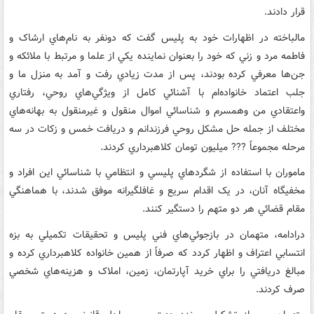
قرار دادند.
مالباخته در اظهارات خود به پليس گفت که دونفر به نام‌هاي ارشاک و
فاطمه مرد و زني که خود را بعنوان نماينده يکي از علما و مرتبط با ملائکه و
جن‌ها معرفي کرده بودند، پس از مدت زيادي رفت و آمد به منزل ما و
جلب اعتماد خانواده‌ام با آشنائي کامل از ويژگي‌هاي روحي، رفتاري
واعتقادي من وهمسرم و شناسائي اموال منقول و غيرمنقول به بهانه‌هاي
مختلف از جمله حل مشکل روحي فرزندانم و دريافت خمس و زکات در سه
مرحله مجموعاً ??? ميليون تومان کلاهبرداري کردند.
ماموران با استفاده از شگردهاي پليسي و انتظامي با شناسائي اين افراد و
مخفيگاه آنان، در يک اقدام سريع و غافلگيرانه موفق شدند، با هماهنگي
مقام قضائي هر دو متهم را دستگير کنند.
درادامه، متهمان در بازجوئي‌هاي فني پليس و تحقيقات تکميلي به بزه
انتسابي اعتراف و اظهار کردد که صرفاً از همين خانواده کلاهبرداري کرده و
مبالغ دريافتي را براي خريد آپارتمان، زمين، املاک و هزينه‌هاي شخصي
صرف کردند.