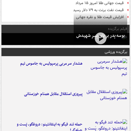
قیمت جهانی طلا امروز ۱۵ مرداد
قیمت نفت برنت به ۷۹ دلار رسید
افزایش قیمت طلا و نقره جهانی
فیلم برگزیده
بوسه‌ پدر بر پای پسر شهیدش
برگزیده ورزشی
هشدار سرمربی پرسپولیس به جاسوس تیم
پیروزی استقلال مقابل همنام خوزستانی
حمله تند فیگو به اینفانتینو: دروغگو، پَست‌ و
حیله‌گر!