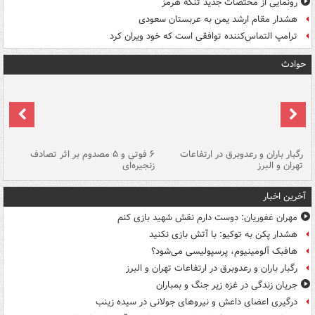
رونمایی از مختصات جدید تنگۀ هرمز
هشدار مقام ارشد یمن به عربستان سعودی
ترامپ التماس‌کننده توافقی است که خود ویران کرد
حوادث
رگبار باران و رعدوبرق در ارتفاعات
۶ فوتی و ۵ مصدوم بر اثر تصادف
گر
تهران و البرز
زنجیره‌ای
قط
آخرین اخبار
مهران غفوریان: دوست دارم نقش شهید بازی کنم
هشدار پکن به توکیو: با آتش بازی نکنید
هافبک آلومینیوم، پرسپولیسی می‌شود؟
رگبار باران و رعدوبرق در ارتفاعات تهران و البرز
جریان زندگی در غزه زیر جنگ و بمباران
درگیری اعضای داعش و نیروهای جولانی در سیده زینب