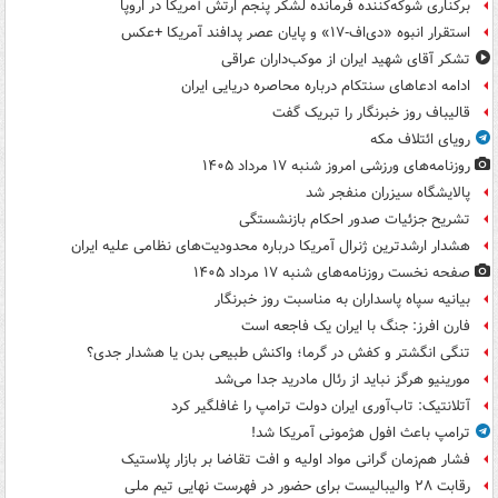
برکناری شوکه‌کننده فرمانده لشکر پنجم ارتش آمریکا در اروپا
استقرار انبوه «دی‌اف‑۱۷» و پایان عصر پدافند آمریکا +عکس
تشکر آقای شهید ایران از موکب‌داران عراقی
ادامه ادعاهای سنتکام درباره محاصره دریایی ایران
قالیباف روز خبرنگار را تبریک گفت
رویای ائتلاف مکه
روزنامه‌های ورزشی امروز ‌شنبه ۱۷ مرداد ۱۴۰۵
پالایشگاه سیزران منفجر شد
تشریح جزئیات صدور احکام بازنشستگی
هشدار ارشدترین ژنرال آمریکا درباره محدودیت‌های نظامی علیه ایران
صفحه نخست روزنامه‌های شنبه ۱۷ مرداد ۱۴۰۵
بیانیه سپاه پاسداران به مناسبت روز خبرنگار
فارن افرز: جنگ با ایران یک فاجعه است
تنگی انگشتر و کفش در گرما؛ واکنش طبیعی بدن یا هشدار جدی؟
مورینیو هرگز نباید از رئال مادرید جدا می‌شد
آتلانتیک: تاب‌آوری ایران دولت ترامپ را غافلگیر کرد
ترامپ باعث افول هژمونی آمریکا شد!
فشار هم‌زمان گرانی مواد اولیه و افت تقاضا بر بازار پلاستیک
رقابت ۲۸ والیبالیست برای حضور در فهرست نهایی تیم ملی