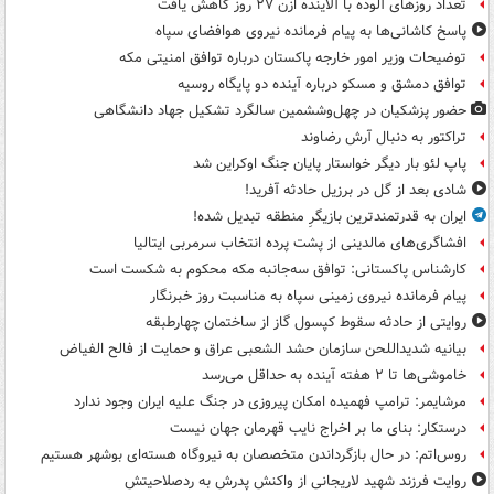
تعداد روزهای آلوده با آلاینده اُزن ۲۷ روز کاهش یافت
پاسخ کاشانی‌ها به پیام فرمانده نیروی هوافضای سپاه
توضیحات وزیر امور خارجه پاکستان درباره توافق امنیتی مکه
توافق دمشق و مسکو درباره آینده دو پایگاه روسیه
حضور پزشکیان در چهل‌وششمین سالگرد تشکیل جهاد دانشگاهی
تراکتور به دنبال آرش رضاوند
پاپ لئو بار دیگر خواستار پایان جنگ اوکراین شد
شادی بعد از گل در برزیل حادثه آفرید!
ایران به قدرتمندترین بازیگرِ منطقه تبدیل شده!
افشاگری‌های مالدینی از پشت پرده انتخاب سرمربی ایتالیا
کارشناس پاکستانی: توافق سه‌جانبه مکه محکوم به شکست است
پیام فرمانده نیروی زمینی سپاه به مناسبت روز خبرنگار
روایتی از حادثه سقوط کپسول گاز از ساختمان چهارطبقه
بیانیه شدیداللحن سازمان حشد الشعبی عراق و حمایت از فالح الفیاض
خاموشی‌ها تا ۲ هفته آینده به حداقل می‌رسد
مرشایمر: ترامپ فهمیده امکان پیروزی در جنگ علیه ایران وجود ندارد
درستکار: بنای ما بر اخراج نایب قهرمان جهان نیست
روس‌اتم: در حال بازگرداندن متخصصان به نیروگاه هسته‌ای بوشهر هستیم
روایت فرزند شهید لاریجانی از واکنش پدرش به ردصلاحیتش