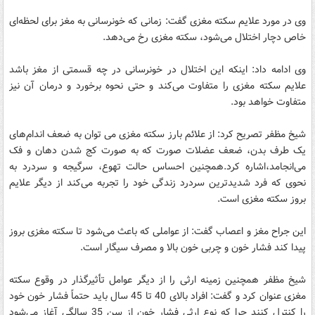
وی در مورد علایم سکته مغزی گفت: زمانی که خونرسانی به مغز برای لحظه‌ای
خاص دچار اختلال می‌شود، سکته مغزی رخ می‌دهد.
وی ادامه داد: اینکه این اختلال در خونرسانی در چه قسمتی از مغز باشد
علایم سکته مغزی را متفاوت می‌کند و حتی نحوه برخورد و درمان آن نیز
متفاوت خواهد بود.
شیخ مظفر تصریح کرد: از علائم بارز سکته مغزی می توان به ضعف اندام‌های
یک طرف بدن، ضعف عضلات صورت که به صورت کج شدن دهان و فک
می‌انجامد،اشاره کرد.همچنین احساس حالت تهوع، سرگیجه و سردرد به
نحوی که فرد شدید‌ترین سردرد زندگی خود را تجربه می‌کند از دیگر علایم
بروز سکته مغزی است.
این جراح مغز و اعصاب گفت: از عواملی که باعث می‌شود تا سکته مغزی بروز
پیدا کند فشار خون و چربی خون بالا و مصرف سیگار است.
شیخ مظفر همچنین زمینه ارثی را از دیگر عوامل تأثیر‌گذار در وقوع سکته
مغزی عنوان کرد و گفت: افراد بالای 40 تا 45 سال باید حتماً فشار خون خود
را کنترل کنند چرا که نوع ارثی فشار خون از سن 35 سالگی آغاز می‌شود