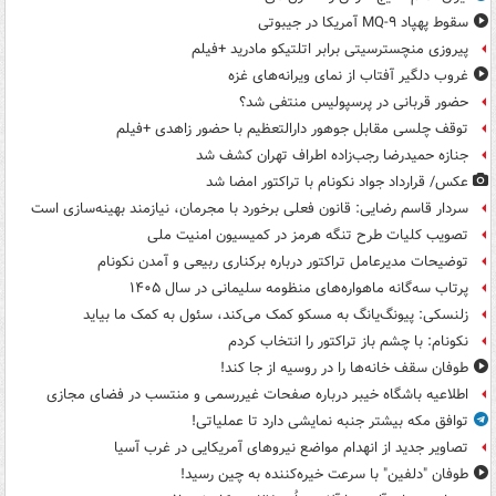
سقوط پهپاد MQ-۹ آمریکا در جیبوتی
پیروزی منچسترسیتی برابر اتلتیکو مادرید +فیلم
غروب دلگیر آفتاب از نمای ویرانه‌های غزه
حضور قربانی در پرسپولیس منتفی شد؟
توقف چلسی مقابل جوهور دارالتعظیم با حضور زاهدی +فیلم
جنازه حمیدرضا رجب‌زاده اطراف تهران کشف شد
عکس/ قرارداد جواد نکونام با تراکتور امضا شد
سردار قاسم رضایی: قانون فعلی برخورد با مجرمان، نیازمند بهینه‌سازی است
تصویب کلیات طرح تنگه هرمز در کمیسیون امنیت ملی
توضیحات مدیرعامل تراکتور درباره برکناری ربیعی و آمدن نکونام
پرتاب سه‌گانه ماهواره‌های منظومه سلیمانی در سال ۱۴۰۵
زلنسکی: پیونگ‌یانگ به مسکو کمک می‌کند، سئول به کمک ما بیاید
نکونام: با چشم باز تراکتور را انتخاب کردم
طوفان سقف خانه‌ها را در روسیه از جا ‌کند!
اطلاعیه باشگاه خیبر درباره صفحات غیررسمی و منتسب در فضای مجازی
توافق مکه بیشتر جنبه نمایشی دارد تا عملیاتی!
تصاویر جدید از انهدام مواضع نیروهای آمریکایی در غرب آسیا
طوفان "دلفین" با سرعت خیره‌کننده به چین رسید!