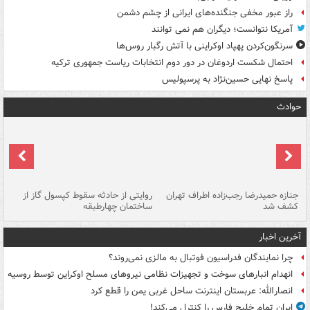
راز عبور مخفی جنگنده‌های ایرانی از چشم دشمن
آمریکا نتوانست؛ دیگران هم نمی توانند
سرنگون‌کردن پهپاد اوکراینی با آتش رگبار روس‌ها
احتمال شکست اردوغان در دور دوم انتخابات ریاست جمهوری ترکیه
پاسخ نهایی حسین‌نژاد به پرسپولیس
حوادث
جنازه حمیدرضا رجب‌زاده اطراف تهران
روایتی از حادثه سقوط کپسول گاز از
حم
کشف شد
ساختمان چهارطبقه
زاهدا
آخرین اخبار
چرا نمایندگان فدراسیون فوتبال به مالزی نمی‌روند؟
انهدام انبارهای سوخت و تجهیزات نظامی نیروهای مسلح اوکراین توسط روسیه
انصارالله: عربستان اینترنت ساحل غربی یمن را قطع کرد
ایران تمام خلیج فارس را کنترل می‌کند!