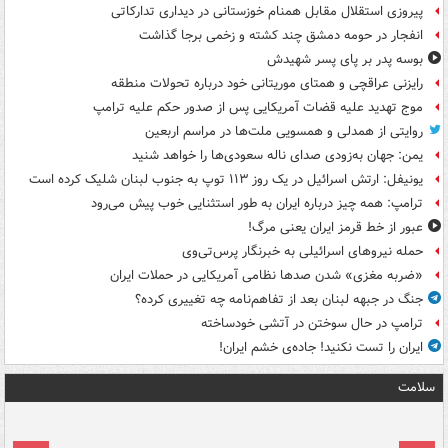
پیروزی استقلال مقابل همنام خوزستانی در دیداری تدارکاتی
انفجار در حومه دمشق چند کشته و زخمی برجا گذاشت
بوسه‌ پدر بر پای پسر شهیدش
رایزنی عراقچی و همتای موریتانی خود درباره تحولات منطقه
موج تهدید علیه قضات آمریکایی پس از صدور حکم علیه ترامپ
روایتی از همدلی و همسویی ملت‌ها در مراسم اربعین
یمن: جهان به‌زودی صدای ناله سعودی‌ها را خواهد شنید
یونیفل: ارتش اسرائیل در یک روز ۱۱۳ توپ به جنوب لبنان شلیک کرده است
ترامپ: همه چیز درباره ایران به طور استثنایی خوب پیش می‌رود
عبور از خط قرمز ایران یعنی مرگ!
حمله نیروهای اسرائیلی به خبرنگار پرس‌تی‌وی
«ضربه مغزی» شدن صدها نظامی آمریکایی در حملات ایران
جنگ در جبهه لبنان بعد از تفاهم‌نامه چه تغییری کرده؟
ترامپ در حال سوختن در آتشی خودساخته
ایران را تست نکنید! جاده‌ی خشم ایران!
سلامت
ت