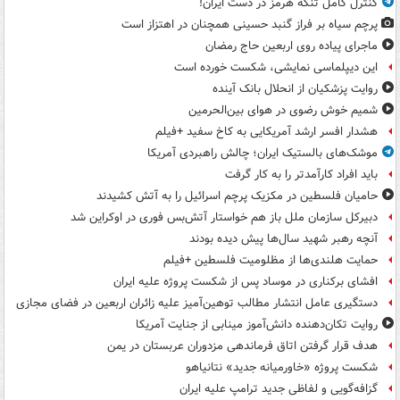
کنترل کامل تنگه هرمز در دست ایران!
پرچم سیاه بر فراز گنبد حسینی همچنان در اهتزاز است
ماجرای پیاده روی اربعین حاج رمضان
این دیپلماسی نمایشی، شکست خورده است
روایت پزشکیان از انحلال بانک آینده
شمیم خوش رضوی در هوای بین‌الحرمین
هشدار افسر ارشد آمریکایی به کاخ سفید +فیلم
موشک‌های بالستیک ایران؛ چالش راهبردی آمریکا
باید افراد کارآمدتر را به کار گرفت
حامیان فلسطین در مکزیک پرچم اسرائیل را به آتش کشیدند
دبیرکل سازمان ملل باز هم خواستار آتش‌بس فوری در اوکراین شد
آنچه رهبر شهید سال‌ها پیش دیده بودند
حمایت هلندی‌ها از مظلومیت فلسطین +فیلم
افشای برکناری در موساد پس از شکست پروژه علیه ایران
دستگیری عامل انتشار مطالب توهین‌آمیز علیه زائران اربعین در فضای مجازی
روایت تکان‌دهنده دانش‌آموز مینابی از جنایت آمریکا
هدف قرار گرفتن اتاق‌ فرماندهی مزدوران عربستان در یمن
شکست پروژه «خاورمیانه جدید» نتانیاهو
گزافه‌گویی و لفاظی جدید ترامپ علیه ایران