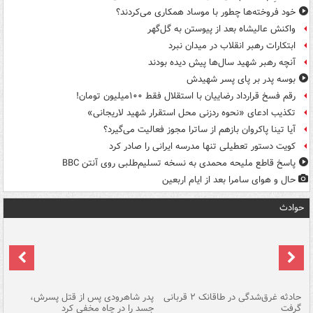
خود فروخته‌ها چطور با موساد همکاری می‌کردند؟
واکنش عالیشاه بعد از پیوستن به گل‌گهر
ابتکارات رهبر انقلاب در میدان نبرد
آنچه رهبر شهید سال‌ها پیش دیده بودند
بوسه‌ پدر بر پای پسر شهیدش
رقم فسخ قرارداد رضاییان با استقلال فقط ۱۰۰میلیون تومان!
تکذیب ادعای «نحوه ردزنی محل استقرار شهید لاریجانی»
آیا تینا پاکروان بازهم از ساترا مجوز فعالیت می‌گیرد؟
کویت دستور تعطیلی تنها مدرسه ایرانی را صادر کرد
پاسخ قاطع ملیحه محمدی به نسخه تسلیم‌طلبی روی آنتن BBC
حال و هوای سامرا بعد از ایام اربعین
حوادث
شته
حادثه غرق‌شدگی در طاقانک ۲ قربانی
پدر شاهرودی پس از قتل پسرش،
دس
گرفت
جسد را در چاه مخفی کرد