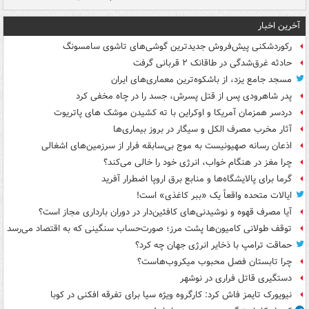
آخرین اخبار
رکوردشکنی پیش‌فروش جدیدترین گوشی‌های تاشوی سامسونگ
حادثه غرق‌شدگی در طاقانک ۲ قربانی گرفت
مسجد جامع یزد، از باشکوه‌ترین معماری‌های ایران
پدر شاهرودی پس از قتل پسرش، جسد را در چاه مخفی کرد
دردسر همزمان آمریکا و اوکراین با ته کشیدن موشک های پاتریوت
آثار مخرب مصرف الکل و سیگار در بروز بیماری‌ها
اذعان رسانه صهیونیست به موج بی‌سابقه فرار از سرزمین‌های اشغالی
چرا مغز در هنگام خواب، انرژی خود را خالی می‌کند؟
گرما برای پالایشگاه‌ها و منابع برق اروپا اضطرار آفرید
ایالات متحده واقعاً یک «ببر کاغذی» است!
آیا مصرف قهوه و نوشیدنی‌های کافئین‌دار در دوران بارداری مجاز است؟
توقف طولانی کامیون‌ها پشت مرز؛ صورت‌حساب سنگینی که به اقتصاد می‌رسد
حماقت ترامپ با ذخایر انرژی جهان چه کرد؟
چرا تابستان فصل محبوب میکروب‌هاست؟
دستگیری قاتل فراری در نوشهر
نیویورک تایمز فاش کرد: کارگروه ویژه سیا برای تفرقه افکنی در کوبا