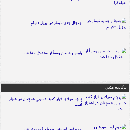
جنجال جدید نیمار در برزیل +فیلم
رامین رضاییان رسماً از استقلال جدا شد
برگزیده عکس
پرچم سیاه بر فراز گنبد حسینی همچنان در اهتزاز
است
حرم امیرالمومنین محیای آخر صفر شد