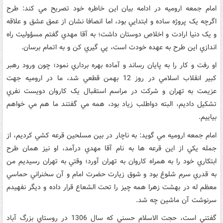
امام جمعه اروميه در ادامه بيان اين خاطره خود تصريح مي کند: طرح
اگرچه يک پروژه ساده و ابتدايي بود، اما انصافا نشان از عمق عشق و علاقه
و يک دنيا ارادت و اخلاص دوستان داشت؛ به آقا مهدي گفتم مسؤوليت راه
اندازي اين طرح به عهده خودت است، پي گيري کن و به اتمام برسان.
او رفت و کار را به پايان رساند و آماده بهره برداري نمود؛ چون ورود رهبر
کبير انقلاب اسلامي در روز 12 بهمن قطعي شد، ما در اروميه جهت
عزيمت به تهران و شرکت در مراسم استقبال يک کاروان دويست نفري
تشکيل داديم، البته دواطلب زياد بود، همه مي گفتند ما هم مي خواهم
بياييم.
امام جمعه اروميه مي گويد: به ناچار در بين مسلحين قرعه کشي کرديم، از
جمله يکي از اين قرعه ها به نام آقا مهدي درآمد، او نيز همان طرح
ابتکاري خود را به همراه کاروان به تهران آورد؛ وقتي به تهران رسيديم من
به قدري سرم شلوغ بود و شوق زيارت حضرت امام و آن سخنراني حماسي
معظم له در بهشت زهرا همه چيز را تحت الشعاع قرار داده و ديگر نفهيدم
سرنوشت آن ماشين چه شد.
گفتني است، حجت الاسلام حسني که سال 1306 در روستاي بزرگ آباد