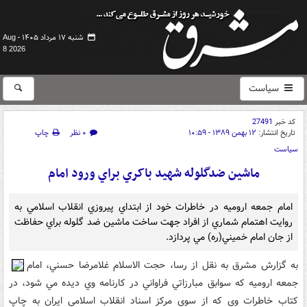
شنبه ۱۷ مرداد ۱۴۰۵ -
Aug
8 2026
سیاست
کد خبر
27491
تاریخ انتشار:
۱۲ بهمن ۱۳۸۹ - ۱۰:۵۹
۰ نظر
چاپ
سیاست
ماشين ضدگلوله شهيد باکري براي ورود امام
امام جمعه اروميه در خاطرات خود از ابتداي پيروزي انقلاب اسلامي به
روايت اهتمام شماري از افراد جهت ساخت ماشين ضد گلوله براي حفاظت
از جان امام خميني(ره) مي پردازد.
به گزارش مشرق به نقل از رسا، حجت الاسلام غلامرضا حسني، امام
جمعه اروميه که سوابق مبارزاتي فراواني در کارنامه وي ديده مي شود، در
کتاب خاطرات وي که از سوي مرکز اسناد انقلاب اسلامي ايران به چاپ