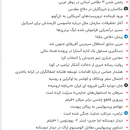
زخمی شدن ۳ نظامی لبنانی در زوطر غربی
عکاسان و خبرنگاران در دفاع مقدس
ورود فرمانده تروریست‌های آمریکایی به تل‌آویو
آغاز تحقیقات سازمان ملل درباره جاسوسی کارمندش برای اسرائیل
مسیر درآمدزایی فراموش شده لیگ برتری‌ها
پیمان دفاعی مکه!
مربی سابق استقلال سرمربی آفریقای جنوبی شد
دستگیری مسئول یک اداره آستارا در پرونده فساد مالی
مجتبی جباری تیم جدیدش را انتخاب کرد
روایت رسانه عبری از دخالت آشکار ترامپ در کوبا
هشدار حماس درباره اقدامات توسعه طلبانه اشغالگران در کرانه باختری
احتمال سفر ویتکاف و کوشنر به اوکراین و روسیه
جان دوباره نگین فیروزه ای ایران «دریاچه ارومیه»
سرطان به استخوان‌های «بایدن» سرایت کرده است
پیروزی قاطع چلسی برابر میلان +فیلم
مهاجم پرسپولیس به پیکان پیوست
ترامپ، مرتکب جنایت جنگی شده است
دیدار دوستانه اما جدی؛ اینتر ۲- یوونتوس ۱ +فیلم
تساوی پرسپولیس مقابل الومینیوم اراک در دیدار دوستانه