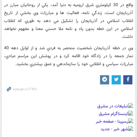
واقع در 30 کيلومتري شرق اروميه به دنيا آمد، يکي از روحانيان مبارز در
آذربايجان است، زندگي نامه، فعاليت ها و مبارزات وي بخشي از تاريخ
انقلاب اسلامي در آذربايجان را تشکيل مي دهد به طوري که انقلاب
اسلامي در اين خطه بدون ياد و نامه ملا حسني معنا و مفهوم نخواهد
داشت.
وي در خطه آذربايجان شخصيت منحصر به فردي شد و از اوايل دهه 40
نماز جمعه را در زادگاه خود اقامه کرد و در پوشش اين مراسم عبادي،
مبارزات سياسي و انقلابي خود را سازماندهي و عمق بيشتري بخشيد.