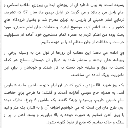
رسيده است، به بيان خاطره اي از روزهاي ابتدايي پيروزي انقلاب اسلامي و
امام راحل مي پردازد و مي گويد: در اوايل بهمن ماه سال 57 که تشريف
فرمايي امام خميني از پاريس به تهران مطرح شد و بختيار فرودگاه هاي
کشور را بسته اعلام کرد، موضوع امنيت و حفاظت جان امام خميني، مورد
بحث بود؛ من اعلام کردم به همراه تمام مسلحين خود آماده ام مسؤوليت
حراست و حفاظت از جان معظم له را بر عهده بگيرم.
وي ادامه مي دهد: اين مطلب آن روزها از قول من به وسيله برخي از
روزنامه هاي نوشته و منتشر شد؛ به دنبال آن دوستان مسلح هر کدام
نسبت به ذوق و سليقه خود دست به کار شدند و خودشان را براي اين
ماموريت بزرگ آماده مي ساختند.
يک روز شهيد آقا مهدي باکري که در آن ايام جزو مسلحين ما به شمارمي
آمد، به همراه حاج موسي آقازاده آمدند و گفتند: ما طرحي براي حفاظت
امام خميني داريم، پرسيدم: چيه؟ گفتند يک ماشين 6 چرخ، تدارک ديده
ايم، طرح مان اين است که مي خواهيم اطراف آن را به اندازه يک متر و نيم
با ورق آهن ضخيم به صورت دوجداره بالا بياوريم و وسط آهن را پر از
سنگ و خاک نماييم که مانع از نفوذ گلوله بشود.