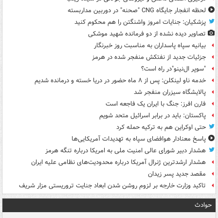
لحظه انفجار جایگاه CNG "صحنه" در دوربین مداربسته
پزشکیان: جنایات امروز واشنگتن را هم محکوم کنید
تصاویر دیده‌ نشده از دو فرمانده شهید موشکی
بیانیه سپاه پاسداران به مناسبت روز خبرنگار
جزئیات جدید از نفتکش منفجر شده در هرمز
"سوپر ال‌نینو"در راه است؟
خدمه ناو لینکلن: پس از ۸ ماه حضور در دریا خسته و درمانده‌ شدیم
پالایشگاه سیزران منفجر شد
فارن افرز: جنگ با ایران یک فاجعه است
پاکستان: باید در برابر اسرائیل متحد شویم
حتی اوکراین هم به ترکیه حمله کرد
پاسخ معنادار هوافضای سپاه به تهدیدات آمریکایی‌ها
هشدار دبیر شورای عالی امنیت ملی به امریکا درباره تنگه هرمز
هشدار ارشدترین ژنرال آمریکا درباره محدودیت‌های نظامی علیه ایران
مقصد جدید پسر زیدان
تاکید وزارت خارجه بر لزوم روشن شدن ابعاد جنایت تروریستی مزار شریف
حوادث