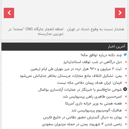
ای
هشدار نسبت به وفوع تندباد در تهران
لحظه انفجار جایگاه CNG "صحنه" در
دس
دوربین مداربسته
ات
آخرین اخبار
چند نکته درباره توافق مکه!
دبل درگاهی در شب توقف استانداردلیژ
ثبت ۲ میلیون و ۹۲۰ هزار تردد در مرز مهران طی ایام اربعین
یمن: تشکیل ائتلاف مانع مجازات عربستان بخاطر جنایاتش نمی‌شود
فیدان: ایران هدف پیمان دفاعی مکه نیست
شوخی حاج‌قاسم با خبرنگار در عملیات آزادسازی بوکمال
امیرحسین طاهری راهی پرسپولیس شد
طعنه همتی به وزیر خزانه داری آمریکا
هافبک آلومینیوم پرسپولیسی شد
یونان به دنبال گسترش حضور نظامی در خلیج فارس
زخمی شدن ۴ شهروند یمنی در حمله مزدوران سعودی