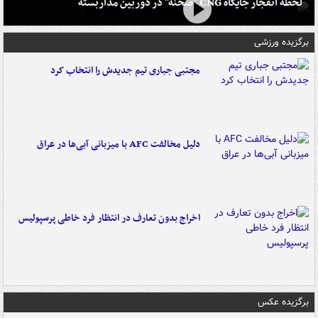
لحظه انفجار جایگاه CNG "صحنه" در دوربین مداربسته
برگزیده ورزشی
مجتبی جباری تیم جدیدش را انتخاب کرد
دلیل مخالفت AFC با میزبانی آبی‌ها در عراق
اخراج بدون تعارف در انتظار فرد خاطی پرسپولیس
برگزیده عکس