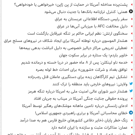
پشت‌پرده مداخله آمریکا در حمایت از یِن ژاپن؛ خیرخواهی یا خودخواهی؟
همتی: کنترل ترازنامه بانک‌ها با جدیت دنبال می‌شود
سفر رئیس دستگاه اطلاعاتی عربستان به عراق
دلیل مخالفت AFC با میزبانی آبی‌ها در عراق
سخنگوی ارتش: نظم ایرانی حاکم بر تنگه غیرقابل بازگشت است
هشدار الموسوی درباره توطئه آمریکا برای ایجاد شکاف در نیروهای مسلح عراق
تعطیلی تدریجی مراکز دیالیز خصوصی به دلیل انباشت بدهی بیمه‌ها
خاویر باردم؛ یک ستاره در برابر سکوت جهان
خدمه ناو لینکلن: پس از ۸ ماه حضور در دریا خسته و درمانده‌ شدیم
توافق بغداد و شرکت «شورون» برای احداث خط لوله بصره
تشکیل تیم کارآگاهان زبده برای دستگیری عاملان قتل رجب‌زاده
ولایتی: نیروهای خارجی باید منطقه را ترک کنند
هشدار دبیر شورای عالی امنیت ملی به امریکا درباره تنگه هرمز
پرونده حقوقی جنایت جنگی آمریکا در میناب به جریان افتاد
ادعای زلنسکی درباره تامین ماهانه موشک‌های رهگیر توسط آمریکا
خطای محاسباتی آمریکا و برتری راهبردی جمهوری اسلامی!
زنگ خطر پایان ذخایر دفاعی کشورهای خلیج فارس هم به صدا درآمد
عمان: مذاکرات مثبت و سازنده با ایران ادامه دارد
روایت رسانه اسرائیلی از فشار واشنگتن بر تل‌آویو برای آتش‌بس و خلع سلاح