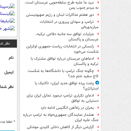
نبرد ما علیه طرح سلطه‌جویی عربستان است،
نه مردم جنوب یمن
دور هفتم مذاکرات لبنان و رژیم صهیونیستی
ترامپ و سودای پیروزی در انتخابات
میان‌دوره‌ای
جزئیات توافق سه جانبه دفاعی ترکیه،
عربستان و پاکستان
نظر شم
زلنسکی در انتخابات ریاست جمهوری اوکراین
شکست می‌خورد
نام
ادعاهای عربستان درباره توافق مشترک با
ترکیه و پاکستان
چگونه جنگ ترامپ با دانشگاه‌ها به شکست
ایمیل
کاخ سفید ختم شد؟
پشت پرده توافق جدید ایران؛ تاکتیک یا
نظر شما 
استراتژی؟
ادعای تکراری ترامپ درمورد تمایل ایران برای
دستیابی به توافق
بحران در راه‌آهن انگلیس ادامه دارد
هشدار نمایندگان جمهوری‌خواه به ترامپ درباره
جنگ علیه ایران
*
لطفا عدد م
گزارشی دیگر از کاهش ذخایر کلیدی موشکی