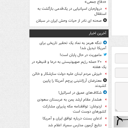
«دفاع جمعی»
دروازه‌بان اسپانیایی در یک‌قدمی بازگشت به
استقلال
صحنه ای نادر از حیات وحش ایران در سبلان
آخرین اخبار
تنگه هرمز به نماد یک تحقیر تاریخی برای
آمریکا تبدیل شد!
ماموریت در حال پایان است!
۲۰ حمله رژیم صهیونیستی به درعا و قنیطره در
یک هفته
خیزش مردم لبنان علیه دولت سازشکار و خائن
معترضان آرژانتینی پرچم آمریکا را پایین
کشیدند
شکاف‌های عمیق در اسرائیل!
هشدار مقام ارشد یمن به عربستان سعودی
اردوغان: توافقنامه مکه پذیرای مشارکت
کشورهای دوست است
ادعای بسنت درباره توافق ایران و آمریکا
نتایج آزمون مدارس سمپاد اعلام شد