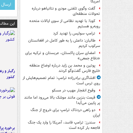
آمریکا
گفت وگوی تلفنی مودی و نتانیاهو درباره
تحولات منطقه‌ای
کوبا: با تهدید نظامی از سوی ایالات متحده
این مطالب
روبه‌رو هستیم
ترامپ سوئیس را تهدید کرد
طالبان: داعش را به طور کامل در افغانستان
سرکوب کردیم
امضای سران پاکستان، عربستان و ترکیه برای
«دفاع جمعی»
پوتین و محمد بن زاید درباره اوضاع منطقه
رگبار و رع
خلیج فارس گفت‌وگو کردند
کشور
افشاگری برادرزاده ترامپ: تمام تصمیم‌هایش از
روی ترس است
وقوع انفجار مهیب در مسکو
قیمت بنزین مانند موشک بالا می‌رود اما مانند
پر پایین می‌آید!
دو راهی دردناک ترامپ برای خروج از جنگ
ایران
سندرز: ترامپ فاسد، آمریکا را وارد یک جنگ
فاجعه بار کرده است