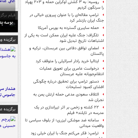
جای گذا
روسیه: به ۳ کشتی اوکراین حمله و ۲۰۳ پهپاد
را سرنگون کردیم
فیلم برگزی
ترامپ مقاله‌ای را با عنوان پیروزی خیالی در
جنگ ایران بازنشر کرد
بوسه‌ پ
حمله سایبری گسترده به بورس آمریکا
تلگراف: جنگ علیه ایران ممکن است به یکی از
برگزیده و
اشتباهات تاریخ تبدیل شود
امضای توافق دفاعی بین عربستان، ترکیه و
پاکستان
ایتالیا خرید رادار اسرائیلی را متوقف کرد
درخواست عامری برای تعویق عملیات
انتقام‌جویانه علیه عربستان
دستور ترامپ برای تحقیق درباره چگونگی
افشای کمبود تسلیحات
هشدار سرم
جاسوس تی
ائتلاف سعودی مدعی حمله ارتش یمن به
نجران شد
۲۲ کشته و زخمی بر اثر تیراندازی در یک
برگزیده 
مدرسه در تایلند+ فیلم
سامانه ضد موشکی لیزری؛ از بلوف سیاسی تا
واقعیت میدانی
ترامپ: فکر می‌کنم جنگ با ایران خیلی زود