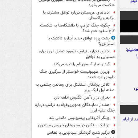
فیلم
شکست می‌خورد
ادعاهای عربستان درباره توافق مشترک با
ترکیه و پاکستان
چگونه جنگ ترامپ با دانشگاه‌ها به شکست
کاخ سفید ختم شد؟
پشت پرده توافق جدید ایران؛ تاکتیک یا
استراتژی؟
ادعای تکراری ترامپ درمورد تمایل ایران برای
دستیابی به توافق
گرد و غبار آسمان قم را تیره می‌کند
وزیران صهیونیست خواستار از سرگیری جنگ
نابودی غزه شدند
تلاش پزشکان استقلال برای رساندن چشمی به
و:
هفته اول لیگ برتر
بحران در راه‌آهن انگلیس ادامه دارد
هشدار نمایندگان جمهوری‌خواه به ترامپ درباره
جنگ علیه ایران
وینگر آفریقایی پرسپولیس ماندنی شد
ترافیک سنگین در محورهای خروجی مازندران
درگیر شدن گردشگر اسپانیایی با نظامی