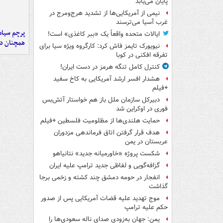
پایان می‌یابد
نیمی از آمریکایی‌ها از تشدید هرج‌ومرج در
غرب آسیا می‌ترسند
پرچم سیاه
ایالات متحده واقعاً یک «ببر کاغذی» است!
همچنان در
نیویورک تایمز فاش کرد: کارگروه ویژه سیا برای
تفرقه افکنی در کوبا
کنترل کامل تنگه هرمز در دست ایران!
هشدار افسر ارشد آمریکایی به کاخ سفید
+فیلم
دبیرکل سازمان ملل باز هم خواستار آتش‌بس
فوری در اوکراین شد
حمایت هلندی‌ها از مظلومیت فلسطین +فیلم
هدف قرار گرفتن اتاق‌ فرماندهی مزدوران
عربستان در یمن
شکست پروژه «خاورمیانه جدید» نتانیاهو
گزافه‌گویی و لفاظی جدید ترامپ علیه ایران
انفجار در حومه دمشق چند کشته و زخمی برجا
گذاشت
موج تهدید علیه قضات آمریکایی پس از صدور
حکم علیه ترامپ
یمن: جهان به‌زودی صدای ناله سعودی‌ها را