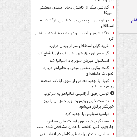
صهیونیست
گزارشی دیگر از کاهش ذخایر کلیدی موشکی
آمریکا
یام
دروازه‌بان اسپانیایی در یک‌قدمی بازگشت به
استقلال
تنگه هرمز ریاض را وادار به تخفیف‌دهی نفتی
کرد
خرید گران استقلال سر از یونان درآورد
گربه جریان برق شهرستان فریمان را قطع کرد
استانبول میزبان سوپرجام اسپانیا شد
گفت وگوی تلفنی مودی و نتانیاهو درباره
تحولات منطقه‌ای
کوبا: با تهدید نظامی از سوی ایالات متحده
روبه‌رو هستیم
توسل رفیق آرژانتینی نتانیاهو به سرکوب
نشست خبری رئیس‌جمهور همزمان با روز
خبرنگار برگزار می‌شود
ترامپ سوئیس را تهدید کرد
سخنگوی کمیسیون امنیت ملی مجلس:
چارچوب کلی تفاهم با عمان مشخص شده است
طالبان: داعش را به طور کامل در افغانستان