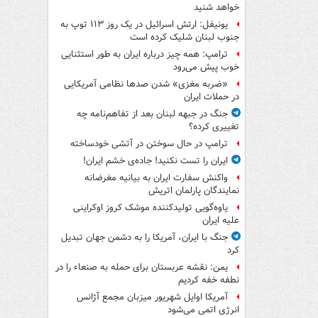
خواهد شنید
یونیفل: ارتش اسرائیل در یک روز ۱۱۳ توپ به
جنوب لبنان شلیک کرده است
ترامپ: همه چیز درباره ایران به طور استثنایی
خوب پیش می‌رود
«ضربه مغزی» شدن صدها نظامی آمریکایی
در حملات ایران
جنگ در جبهه لبنان بعد از تفاهم‌نامه چه
تغییری کرده؟
ترامپ در حال سوختن در آتشی خودساخته
ایران را تست نکنید! جاده‌ی خشم ایران!
واکنش سفارت ایران به بیانیه مغرضانه
نمایندگان پارلمان اتریش
یاوه‌گویی تولیدکننده موشک کروز اوکراینی
علیه ایران
جنگ با ایران، آمریکا را به دشمن جهان تبدیل
کرد
یمن: نقشه عربستان برای حمله به صنعاء را در
نطفه خفه کردیم
آمریکا اوایل شهریور میزبان مجمع آژانس
انرژی اتمی می‌شود