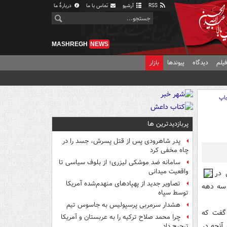
RSS
آرشیو
تماس با ما
دربارهٔ ما
MASHREGH
NEWS
یلم
دیدگاه
پیوندها
بازار
اپ
پربازدیدترین ها
پدر شاهرودی پس از قتل پسرش، جسد را در
چاه مخفی کرد
سامانه ضد موشکی لیزری؛ از بلوف سیاسی تا
واقعیت میدانی
 در
تصاویر جدید از پهپادهای منهدم‌شده آمریکا
 سه دهه
توسط سپاه
هشدار سرمربی پرسپولیس به جاسوس تیم
 گفت که
چرا محمد صلاح ترکیه را به عربستان و آمریکا
 آنچه در
ترجیح داد