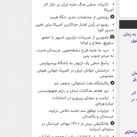
تاثیرات منفی جنگ علیه ایران بر بازار کار
آمریکا
رونمایی از مختصات جدید تنگۀ هرمز
روبیو در رأس فشار حداکثری آمریکا برای تغییر
مسیر کوبا
تصویری از تمرینات ترابزون اسپور با حضور
ساویچ، صلاح و اونانا
نبرد ما علیه طرح سلطه‌جویی عربستان است،
نه مردم جنوب یمن
پاسخ منفی یک لژیونر به باشگاه پرسپولیس
درخشش جوانان ایران در المپیاد جهانی هوش
مان
مصنوعی
وق
پالایشگاه نفت اسلواکی منفجر شد
دور هفتم مذاکرات لبنان و رژیم صهیونیستی
ترامپ و سودای پیروزی در انتخابات
میان‌دوره‌ای
جزئیات توافق سه جانبه دفاعی ترکیه،
عربستان و پاکستان
بلاتکلیفی بیش از ۱۳۰۰ مهاجر خردسال در
سئوتای اسپانیا
یراندازی
زلنسکی در انتخابات ریاست جمهوری اوکراین