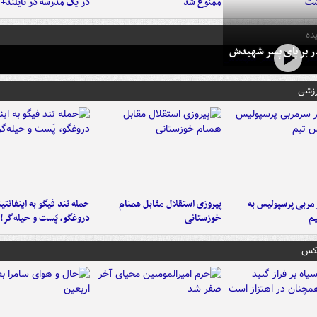
شت
ممنوع شد
در یک مدرسه در تایلند+ 
ده
در بر پای پسر شهیدش
رزشی
ربی پرسپولیس به
پیروزی استقلال مقابل همنام
حمله تند فیگو به اینفانتین
م
خوزستانی
دروغگو، پَست‌ و حیله‌گر!
عکس