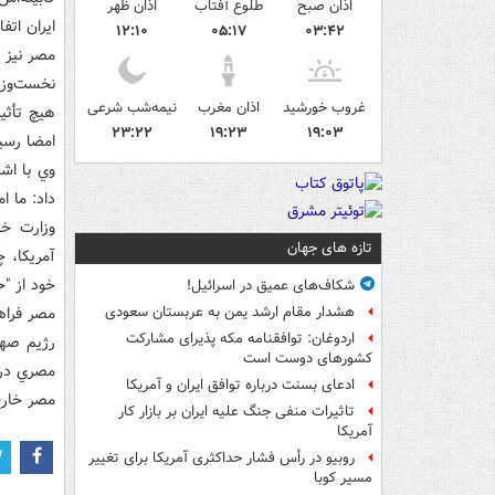
اذان صبح
طلوع آفتاب
اذان ظهر
۱۲:۱۰
۰۵:۱۷
۰۳:۴۲
مصر نيز 
نخست‌وزي
غروب خورشید
اذان مغرب
نیمه‌شب شرعی
۲۳:۲۲
۱۹:۲۳
۱۹:۰۳
امضا رسي
وي با اشا
داد: ما ا
تازه های جهان
آمريکا، چ
خود از "
شکاف‌های عمیق در اسرائیل!
مصر فراه
هشدار مقام ارشد یمن به عربستان سعودی
اردوغان: توافقنامه مکه پذیرای مشارکت
کشورهای دوست است
مصري در 
ادعای بسنت درباره توافق ایران و آمریکا
مصر خارج
تاثیرات منفی جنگ علیه ایران بر بازار کار
آمریکا
روبیو در رأس فشار حداکثری آمریکا برای تغییر
مسیر کوبا