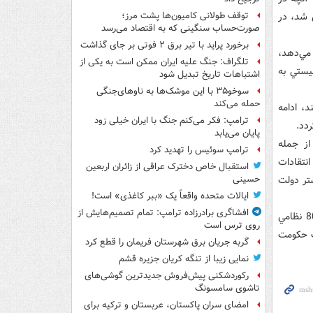
سلامي تبديل شد، در
توقف طولانی کامیون‌ها پشت مرز؛
صورت‌حساب سنگینی که به اقتصاد می‌رسد
برخورد پراید با تیر برق ۲ فوتی بر جای گذاشت
مي‌دهد،
تلگراف: جنگ علیه ایران ممکن است به یکی از
ژيم صهيونيستي به
اشتباهات تاریخ تبدیل شود
سوخو۳۵ با این موشک‌ها به ناوهای‌جنگی
حمله می‌کند
د، ادامه
ترامپ: فکر می‌کنم جنگ با ایران خیلی زود
ردد.
پایان می‌یابد
ر مهم در جهان از جمله
ترامپ سوئیس را تهدید کرد
انتقادات
استقبال خاص دخترک عراقی از زائران اربعین
تر دولت
حسینی
ایالات متحده واقعاً یک «ببر کاغذی» است!
افشاگری برادرزاده ترامپ: تمام تصمیم‌هایش از
رژيم صهيونيستي همچنين در اقدام ديگري براي حمايت از رژيم مبارک اجازه استقرار 800 نظامي
روی ترس است
ت حکومت
گربه جریان برق شهرستان فریمان را قطع کرد
نمایی زیبا از تنگه کریان جزیره قشم
رکوردشکنی پیش‌فروش جدیدترین گوشی‌های
تاشوی سامسونگ
امضای سران پاکستان، عربستان و ترکیه برای