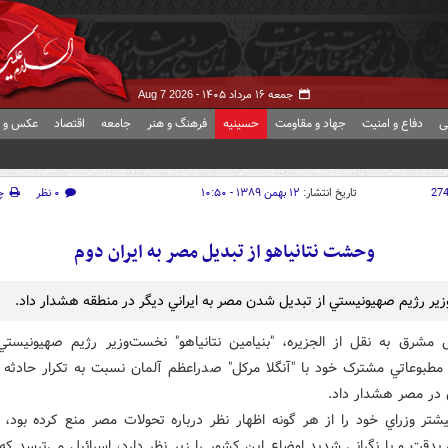
جمعه ۱۶ مرداد ۱۴۰۵ -
Aug 7 2026
ی
دفاع و امنیت
جهاد و مقاومت
حسینیه
فرهنگ و هنر
جامعه
اقتصاد
عکس و ف
27
تاریخ انتشار:
۱۲ بهمن ۱۳۸۹ - ۱۰:۵۰
۰ نظر
چ
وحشت نتانياهو از تبديل مصر به ايران دوم
ير رژيم صهيونيستي از تبديل شدن مصر به ايراني ديگر در منطقه هشدار داد.
 مشرق به نقل از الجزيره، "بنيامين نتانياهو" نخست‌وزير رژيم صهيونيستي
مطبوعاتي مشترک خود با "آنگلا مرکل" صدراعظم آلمان نسبت به تکرار حادثه‌
ن در مصر هشدار داد.
شتر وزراي خود را از هر گونه اظهار نظر درباره تحولات مصر منع کرده بود،
 بدقت و با نگراني شديد اوضاع اين کشور را زير نظر دارد، اسرائيل مي‌ترسد که