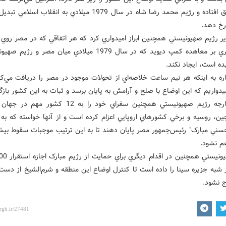
ايران اتفاق افتاده و رژيم محمد رضا شاه در سال 1979 ميلادي به انقلاب ا
رخ دهد.
ر رژيم صهيونيستي همچنين ابراز اميدواري کرد که هر اتفاقي که در مصر روي 
هيچ تأثيري بر معاهده کمپ ديويد که در سال 1979 ميلادي ميان مصر و ر
ده است، ايجاد نکند.
ره به اينکه هر نيم ساعت خلاصه‌اي از تحولات موجود در مصر را دريافت مي‌کن
ميدواريم که اين اوضاع با صلح و آرامش به پايان برسد و ثبات به اين کشور بازگ
وزارت خارجه رژيم صهيونيستي همچنين سفراي خود را به 12 کشو
ين، روسيه و برخي کشورهاي اروپايي اعزام کرده است و از آنها خواسته که به 
حسني مبارک" رئيس‌جمهور مصر پايان دهند تا به اين ترتيب موجبات سقوط بيش
م نشود.
شبه جزيره سينا را داده است تا کنترل اوضاع اين منطقه و شرم‌الشيخ از دس
 نشود.