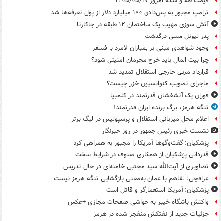
قیمت طلا و سکه امروز ۱۴۰۵/۰۵/۱۷
ترامپ مجبور به پس‌دادن ۱۰۰ میلیارد دلار از پول تعرفه‌ها شد
آتش سوزی مهیب یک ساختمان ۱۲ طبقه در جاکارتا
پدر لیونل مسی درگذشت
وجود شواهدی مبنی بر بمباران لامرد با فسفر
چرا بیت المال باید خرج مجرمان امنیتی شود؟
قرارداد مربی خارجی استقلال تمدید شد
ماجرای تصویب کنوانسیون خزر چیست؟
فوران یک آتشفشان قدرتمند در کلمبیا
تنگه هرمز، برگ برنده ایران قدرتمند!
اعلام محل میزبانی استقلال و پرسپولیس در لیگ برتر
نشست خبری رئیس جمهور در روز خبرنگار
پزشکیان: گفت‌وگوها آمریکا را مجبور به همراهی کرد
قدردانی پزشکیان از همکاری صنوف در شرایط سخت
تصاویری از آیت‌الله سید مجتبی خامنه‌ای در حال تدریس
عراقچی: تفاهم با عمان به‌معنی بازگشایی تنگه هرمز نیست
پزشکیان: آمریکا استعمارگر و قاتل است
واکنش باشگاه خیبر به حواشی صفحات مجازی +عکس
جزئیات جدید از نفتکش منفجر شده در هرمز