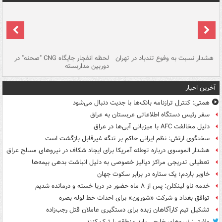
ای
هشدار نسبت به وفوع تندباد در تهران
لحظه انفجار جایگاه CNG "صحنه" در
دس
دوربین مداربسته
ات
آخرین اخبار
همتی: کنترل ترازنامه بانک‌ها با جدیت دنبال می‌شود
سفر رئیس دستگاه اطلاعاتی عربستان به عراق
دلیل مخالفت AFC با میزبانی آبی‌ها در عراق
سخنگوی ارتش: نظم ایرانی حاکم بر تنگه غیرقابل بازگشت است
هشدار الموسوی درباره توطئه آمریکا برای ایجاد شکاف در نیروهای مسلح عراق
تعطیلی تدریجی مراکز دیالیز خصوصی به دلیل انباشت بدهی بیمه‌ها
خاویر باردم؛ یک ستاره در برابر سکوت جهان
خدمه ناو لینکلن: پس از ۸ ماه حضور در دریا خسته و درمانده‌ شدیم
توافق بغداد و شرکت «شورون» برای احداث خط لوله بصره
تشکیل تیم کارآگاهان زبده برای دستگیری عاملان قتل رجب‌زاده
ولایتی: نیروهای خارجی باید منطقه را ترک کنند