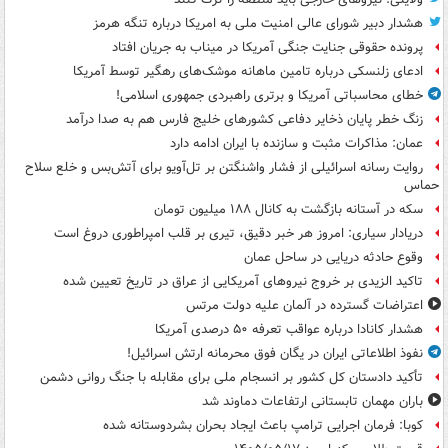
هشدار دبیر شورای عالی امنیت ملی به امریکا درباره تنگه هرمز
پرونده حقوقی جنایت جنگی آمریکا در میناب به جریان افتاد
ادعای زلنسکی درباره تامین ماهانه موشک‌های رهگیر توسط آمریکا
خطای محاسباتی آمریکا و برتری راهبردی جمهوری اسلامی!
زنگ خطر پایان ذخایر دفاعی کشورهای خلیج فارس هم به صدا درآمد
عمان: مذاکرات مثبت و سازنده با ایران ادامه دارد
روایت رسانه اسرائیلی از فشار واشنگتن بر تل‌آویو برای آتش‌بس و خلع سلاح
حماس
سکه در آستانه بازگشت به کانال ۱۸۸ میلیون تومان
دریادار سیاری: امروز هر خبر دقیق، تیری بر قلب امپراطوری دروغ است
وقوع حادثه دریایی در ساحل عمان
تاکید الزیدی بر خروج نیروهای آمریکایی از عراق در تاریخ تعیین شده
اعتراضات گسترده در آلمان علیه دولت مرتس
هشدار کانادا درباره عواقب تعرفه ۵۰ درصدی آمریکا
نفوذ اطلاعاتی ایران در یگان فوق محرمانه ارتش اسرائیل!
تأکید دادستان کل کشور بر انسجام ملی برای مقابله با جنگ روانی دشمن
باران مهمان تابستانی ارتفاعات دماوند شد
کوبا: فرمان اجرایی ترامپ باعث ایجاد بحران بشردوستانه شده