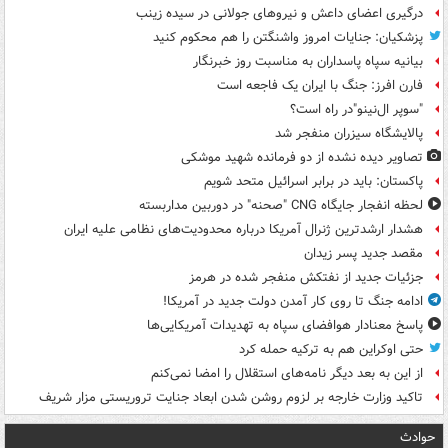
درگیری اعضای داعش و نیروهای جولانی در سیده زینب
پزشکیان: جنایات امروز واشنگتن را هم محکوم کنید
بیانیه سپاه پاسداران به مناسبت روز خبرنگار
فارن افرز: جنگ با ایران یک فاجعه است
"سوپر ال‌نینو"در راه است؟
پالایشگاه سیزران منفجر شد
تصاویر دیده‌ نشده از دو فرمانده شهید موشکی
پاکستان: باید در برابر اسرائیل متحد شویم
لحظه انفجار جایگاه CNG "صحنه" در دوربین مداربسته
هشدار ارشدترین ژنرال آمریکا درباره محدودیت‌های نظامی علیه ایران
مقصد جدید پسر زیدان
جزئیات جدید از نفتکش منفجر شده در هرمز
ادامه جنگ تا روی کار آمدن دولت جدید در آمریکا!
پاسخ معنادار هوافضای سپاه به تهدیدات آمریکایی‌ها
حتی اوکراین هم به ترکیه حمله کرد
از این به بعد دیگر نامه‌های استقلال را امضا نمی‌کنم
تاکید وزارت خارجه بر لزوم روشن شدن ابعاد جنایت تروریستی مزار شریف
حوادث