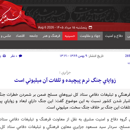
پنجشنبه ۱۵ مرداد ۱۴۰۵ -
Aug 6 2026
ی
دفاع و امنیت
جهاد و مقاومت
حسینیه
فرهنگ و هنر
جامعه
اقتصاد
عکس و ف
26
تاریخ انتشار:
۹ بهمن ۱۳۸۹ - ۱۳:۲۱
۰ نظر
چ
ت
جزايري :
زواياي جنگ نرم پيچيده و تلفات آن ميليوني است
رهنگي و تبليغات دفاعي ستاد کل نيروهاي مسلح ضمن بر شمردن خطرات جنگ
يار شدن کشور نسبت به اين موضوع گفت: اين جنگ داراي ابعاد و زواياي پيچ
لفات اين جنگ بر خلاف جنگ سخت، ميليوني است.
 گروه دفاع و امنيت مشرق به نقل از معاونت فرهنگ و تبليغات دفاعي ستاد
مسلح، سردار سيد مسعود جزايري معاون فرهنگي و تبليغات دفاعي ستاد کل 