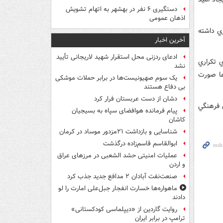
دستگیری ۶ نفر در بهشهر به اتهام تشویش
اذهان عمومی
ري داشته
آخرین اخبار
ادعای ردزنی محل استقرار شهید لاریجانی تأیید
 تکراري
نشد
ها صورت
یک‌ سوم صهیونیست‌ها در برابر حملات موشکی
بی دفاع هستند
دشان از دست عربستان فرار کرد
 فرهنگي
پیام فرمانده هوافضای سپاه به بسیجیان
کاشان
شناسایی و بازداشت ۲۱مزدور موساد در کرمان
ابوالقاسم قاسم‌زاده درگذشت
عملیات امنیتی حشد الشعبی در مرزهای عراق
و اردن
صنعت‌نفت آبادان ۲ مدافع جدید جذب کرد
ماهواره‌ها خسارت انفجار جبل‌علی امارت را لو
دادند
روایت گاردین از «دیپلماسی کودکستانی»
ترامپ در برابر ایران