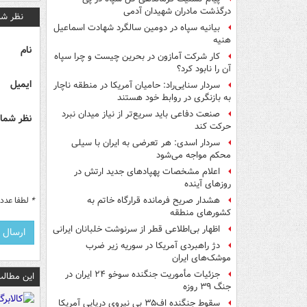
درگذشت مادران شهیدان آدمی
نظر شم
بیانیه سپاه در دومین سالگرد شهادت اسماعیل
هنیه
نام
کار شرکت آمازون در بحرین چیست و چرا سپاه
آن را نابود کرد؟
ایمیل
سردار سنایی‌راد: حامیان آمریکا در منطقه ناچار
به بازنگری در روابط خود هستند
صنعت دفاعی باید سریع‌تر از نیاز میدان نبرد
نظر شما 
حرکت کند
سردار اسدی: هر تعرضی به ایران با سیلی
محکم مواجه می‌شود
اعلام مشخصات پهپادهای جدید ارتش در
روزهای آینده
*
لطفا عدد م
هشدار صریح فرمانده قرارگاه خاتم‌ به
کشورهای منطقه
اظهار بی‌اطلاعی قطر از سرنوشت خلبانان ایرانی
دژ راهبردی آمریکا در سوریه زیر ضرب
موشک‌های ایران
جزئیات مأموریت جنگنده سوخو ۲۴ ایران در
این مطالب
جنگ ۳۹ روزه
سقوط جنگنده اف۳۵ بی نیروی دریایی آمریکا