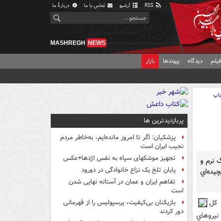
RSS
آرشیو
تماس با ما
دربارهٔ ما
MASHREGH
NEWS
یلم
دیدگاه
پیوندها
بازار
اپ
پربازدیدترین ها
پزشکیان: اگر تا امروز مانده‌ایم، به‌خاطر مردم
نجیب ایران است
تجهیز موشکهای سپاه به نفس اژدها+عکس
 نرم و
پایان تلخ یک نزاع خانوادگی در دورود
يده‌اي
تفاهم ایران و عمان در آستانه نهایی شدن
است
 کل
بازیکنان بی‌کیفیت، پرسپولیس را از قهرمانی
دور کردند
نيروهاي