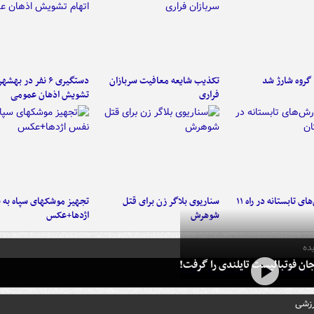
تکذیب شایعه معافیت سربازان
دستگیری ۶ نفر در به
فراری
تشویش اذهان عمومی
موج بارش‌های تابستانه در راه ۱۱
سناریوی بلاگر زن برای قتل
تجهیز موشکهای سپاه به 
شوهرش
اژدها+عکس
ده
ان فوتبالیست تایلندی را گرفت!
رزشی