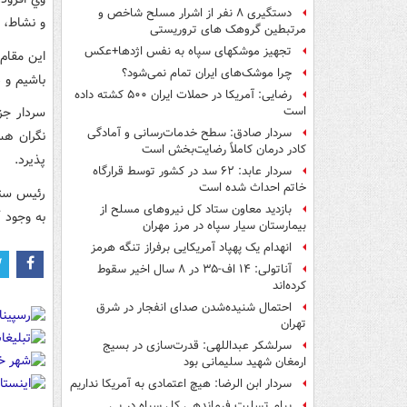
دستگیری ۸ نفر از اشرار مسلح شاخص و
و نشاط، 
مرتبطین گروهک های تروریستی
تجهیز موشکهای سپاه به نفس اژدها+عکس
اين مقام 
چرا موشک‌های ایران تمام نمی‌شود؟
باشيم و د
رضایی: آمریکا در حملات ایران ۵۰۰ کشته داده
سردار جز
است
سردار صادق: سطح خدمات‌رسانی و آمادگی
نگران هس
کادر درمان کاملاً رضایت‌بخش است
پذيرد.
سردار عابد: ۶۲ سد در کشور توسط قرارگاه
خاتم احداث شده است
رئيس ستا
بازدید معاون ستاد کل نیروهای مسلح از
به وجود آ
بیمارستان سیار سپاه در مرز مهران
انهدام یک پهپاد آمریکایی برفراز تنگه هرمز
آناتولی: ۱۴ اف-۳۵ در ۸ سال اخیر سقوط
کرده‌اند
احتمال شنیده‌شدن صدای انفجار در شرق
تهران
سرلشکر عبداللهی: قدرت‌سازی در بسیج
ارمغان شهید سلیمانی بود
سردار ابن الرضا: هیچ اعتمادی به آمریکا نداریم
پیام تسلیت فرماندهی کل سپاه در پی