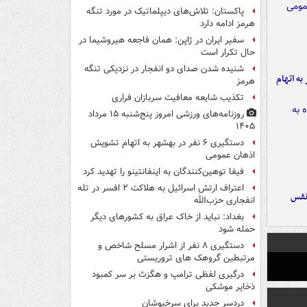
پاکستان: تلاش‌های دیپلماتیک در مورد تنگه
هرمز ادامه دارد
سفیر ایران در ژاپن: همان فاجعه هیروشیما در
حال تکرار است
شنیده شدن صدای دو انفجار در نزدیکی تنگه
شهر به اتهام
هرمز
تکذیب شایعه معافیت سربازان فراری
روزنامه‌های ورزشی امروز پنج‌شنبه ۱۵ مرداد
۱۴۰۵
دستگیری ۶ نفر در بهشهر به اتهام تشویش
اذهان عمومی
فیفا توهین‌کنندگان به اینفانتینو را تهدید کرد
اعتراف ارتش اسرائیل به هلاکت ۲ افسر در تله
نفس
انفجاری حزب‌الله
بغداد: نباید از خاک عراق به کشورهای دیگر
حمله شود
دستگیری ۸ نفر از اشرار مسلح شاخص و
مرتبطین گروهک های تروریستی
درگیری لفظی ترامپ و هگزث بر سر کمبود
ذخایر موشکی
دردسر جدید برای سرخپوشان