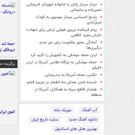
دیدار سردار رادان با خانواده شهیدان لاریجانی،
نصیرزاده و سلیمانی
پاسخ احساسی سردار موسوی به کودک
خرم‌آبادی
پیام فرمانده نیروی هوایی ارتش برای شهادت
خلبان مجید کاظمی
آمادگی محور مقاومت برای دور جدید
حمله تند ف
درگیری‌ها
دروغگو، پَ
اردن حمله موشکی به کشورش را تأیید کرد
حمله موشکی به پایگاه نظامی آمریکا در اردن
برگزیده 
+فیلم
تکذیب حمله آمریکا به بندرعباس
شنیده شدن صدای سه انفجار در جزیره قشم
هشدار قاطع سپاه به همکاران آمریکا در
منطقه
آپ آهنگ
موزیک شاه
آهوی ایران
دانلود آهنگ جدید
سایت تاریخ ایران
بهترین هتل های استانبول