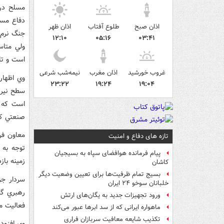
مسلح در 
دفاع مست
اذان صبح
طلوع آفتاب
اذان ظهر
جنگ نرم
۱۲:۱۰
۰۵:۱۶
۰۳:۴۱
ولي متاس
است و تل
غروب خورشید
اذان مغرب
نیمه‌شب شرعی
وي اظهار
۲۳:۲۲
۱۹:۲۴
۱۹:۰۴
سطح نيرو
است که ب
صنعتي کش
معاون فر
تازه های دفاع و امنیت
توجه به 
پیام فرمانده هوافضای سپاه به بسیجیان
زمينه باز
کاشان
بسیج تمام ظرفیت‌ها برای تعیین وضعیت دیگر
سردار جز
خلبانان سوخو ۲۴ ایران
رهبري گف
ورود تجهیزات جدید به یگان‌های ارتش
فعاليت مي
ماهواره ایرانی که از سد ابرها عبور می‌کند
تکذیب شایعه معافیت سربازان فراری
وي افزود: