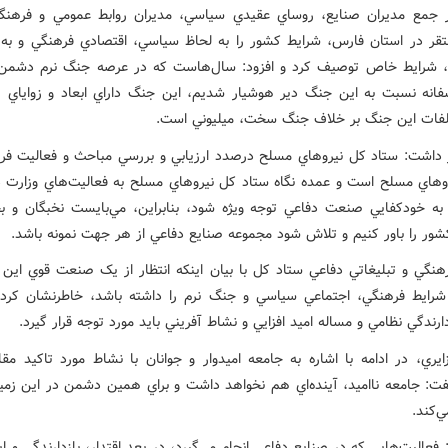
جمع مديران صنايع، روساي عقيدي سياسي، مديران روابط عمومي و فرهنگ
قر در استان فارس، شرايط کشور را به لحاظ سياسي، اقتصادي فرهنگي و 
، شرايط خاص توصيف کرد و افزود: سال‌هاست که در عرصه جنگ نرم دشمن
فانه نسبت به اين جنگ دير هوشيار شديم، اين جنگ داراي ابعاد و زواياي پي
فات اين جنگ بر خلاف جنگ سخت، ميليوني است.
 داشت: ستاد کل نيروهاي مسلح درصدد ارزيابي و بررسي مباحث و فعاليت فر
هاي مسلح است و عمده نگاه ستاد کل نيروهاي مسلح به فعاليت‌هاي وزارت د
ه خودکفايي صنعت دفاعي توجه ويژه شود، بنابراين، مي‌بايست نخبگان و 
ور را باور کنيم و تلاش شود مجموعه صنايع دفاعي از هر جهت نمونه باشد.
هنگي و تبليغاتي دفاعي ستاد کل با بيان اينکه انتظار از يک صنعت قوي اين
شرايط فرهنگي، اجتماعي سياسي و جنگ نرم را داشته باشد، خاطرنشان کرد:
دارندگي نظامي و مساله اميد افزايي و نشاط آفريني بايد مورد توجه قرار گيرد.
ايري، در ادامه با اشاره به جامعه اميدوار و جوانان با نشاط مورد تاکيد مق
ت: جامعه نااميد، آينده‌اي هم نخواهد داشت و براي همين دشمن در اين زمين
‌کند.
 فعاليت‌هايي که در صنايع دفاعي انجام مي‌گيرد، در بعد اقتدار، بازدارندگي و اي