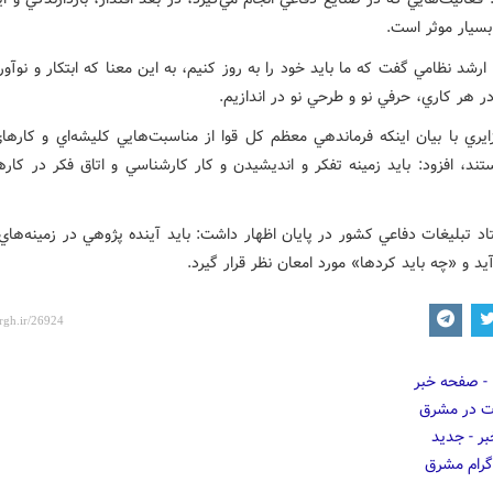
بسيار موثر است.
ارشد نظامي گفت که ما بايد خود را به روز کنيم، به اين معنا که ابتکار و نوآو
ر هر کاري، حرفي نو و طرحي نو در اندازيم.
ايري با بيان اينکه فرماندهي معظم کل قوا از مناسبت‌هايي کليشه‌اي و کارهاي
تند، افزود: بايد زمينه تفکر و انديشيدن و کار کارشناسي و اتاق فکر در کار
د تبليغات دفاعي کشور در پايان اظهار داشت: بايد آينده پژوهي در زمينه‌هاي
يد و «چه بايد کردها» مورد امعان نظر قرار گيرد.