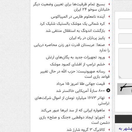
بسیج تمام ظرفیت‌ها برای تعیین وضعیت دیگر
خلبانان سوخو ۲۴ ایران
آینده نامعلوم طارمی در المپیاکوس
کره شمالی یک موشک بالستیک شلیک کرد
بازگشت اندونگ به استقلال منتفی شد
پاییز پرباران در راه ایران
صنعا: عربستان قدرت دور زدن محاصره دریایی
را ندارد
ورود تجهیزات جدید به یگان‌های ارتش
خشم ترامپ از افشای کمبود موشک
رسانه صهیونیست: حزب الله در حال تغییر
قواعد بازی است
قیمت جهانی طلا امروز ۱۵ مرداد
۸۰۰ سازۀ آمریکایی خاکستر شد
تهاتر ۱۶۷۳ میلیارد تومان از اموال شرکت‌های
تراستی
ماهواره ایرانی که از سد ابرها عبور می‌کند
آجورلو: ایجاد دوقطبی «جنگ و صلح‌» بازی
دشمن است
کالابرگ ۳ گروه شارژ شد