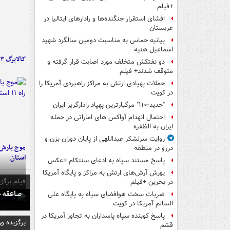
+فیلم
افشای استقرار جنگنده‌ها و رادارهای ایتالیا در
عربستان
بیانیه حماس به مناسبت دومین سالگرد شهید
اسماعیل هنیه
کالابرگ ۳ گروه شارژ شد
دو نفتکش متخلف مورد اصابت قرار گرفته و
متوقف شدند+ فیلم
حملات پهپادی ارتش به مراکز راهبردی آمریکا را
در کویت
"حدید-۱۱۰" مرگبارترین پهپاد رادارگریز ایران
احتمال انهدام آواکس های اماراتی در حمله
ایران به الظفره
روایت سرلشکر عبداللهی از پایان دوران بزن و
دررو در منطقه
استان
پاسخ مستند سپاه به ادعای سنتکام +عکس
یورش آرش‌های ارتش به مراکز و پایگاه‌ آمریکا
فیلم برگزی
در بحرین +فیلم
صاعقه ج
ضربات سخت هوافضای سپاه به پایگاه علی
السالم آمریکا در کویت
پاسخ کوبنده سپاه پاسداران به تجاوز آمریکا در
برگزیده و
قشم