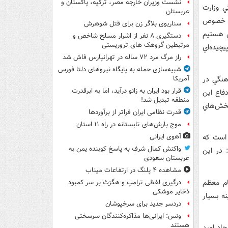
نشست وزیران خارجه مصر، ترکیه، پاکستان و
ي وزارت
عربستان
به خصوص
سناریوی بلاگر زن برای قتل شوهرش
 هستيم
دستگیری ۸ نفر از اشرار مسلح شاخص و
مرتبطین گروهک های تروریستی
چيده‌اي
راز مرگ مرد ۷۲ ساله در تهرانپارس فاش شد
شبیه‌سازی حمله به پایگاه نیروهای دلتا فورس
هنگي در
آمریکا
قرار بود ایران به زانو درآید، اما به ابرقدرت
فاع اين
منطقه تبدیل شد!
بخش‌هاي
قدرت نظامی ایران فراتر از برآوردها
موج بارش‌های تابستانه در راه ۱۱ استان
 است که
آهوی ایرانی
واکنش کمال شرف به پاسخ کوبنده یمن به
 در اين
عربستان سعودی
مشاهده ۴ پلنگ در ارتفاعات میناب
ام معظم
درگیری لفظی ترامپ و هگزث بر سر کمبود
ذخایر موشکی
ه بسيار
دردسر جدید برای سرخپوشان
ونس: ایرانی‌ها مذاکره‌کنندگان سرسختی
هستند
جاد اميد