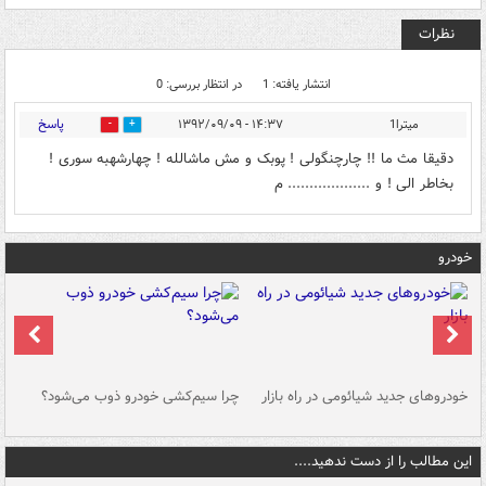
نظرات
انتشار یافته: 1
در انتظار بررسی: 0
پاسخ
میترا1
۱۴:۳۷ - ۱۳۹۲/۰۹/۰۹
0
0
دقیقا مث ما !! چارچنگولی ! پوبک و مش ماشالله ! چهارشهبه سوری !
بخاطر الی ! و ................... م
خودرو
خودروهای جدید شیائومی در راه بازار
چرا سیم‌کشی خودرو ذوب می‌شود؟
شو
این مطالب را از دست ندهید....