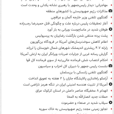
مهاجرانی: دیدار رئیس‌جمهور با رهبری نشانه یکدلی و وحدت است
مذاکرات رژیم صهیونیستی با کشورهای منطقه
گفتگوی تلفنی وزیر خارجه آلمان و عراقچی
آغاز تحقیقات پلیس درباره علت و چگونگی قتل حمیدرضا رجب‌زاده
طوفان شدید در ماساچوست ویرانی به بار آورد
پشت پرده منتفی شدن بازگشت رضاییان به پرسپولیس
اعلام کاهش سوخت‌رسان‌های آمریکا در فرودگاه بن‌گوریون
زلزله ۴.۷ ریشتری اندیمشک شهرهای شمال خوزستان را لرزاند
گزارش رسانه غربی از جزئیات ضربات ویرانگر ایران به ارتش آمریکا
احکام انتصاب شش فرمانده عالی‌رتبه از سوی فرمانده کل قوا
نشست رئیس جمهور با دبیران کل احزاب و سیاسیون
گفتگوی تلفنی زلنسکی با بن‌سلمان
آرامکو راه‌اندازی پالایشگاه جازان را ۲ هفته به تعویق انداخت
آمریکا از تثبیت هندسه امنیتی ایران در تنگه هرمز ناراضی است
انهدام ۸ مخفیگاه عناصر داعش در استان کرکوک عراق
حملات جدید انصارالله به المخا
سیلاب شدید در صنعاء و حضرموت
تجاوز زمینی مجدد رژیم صهیونیستی به خاک سوریه