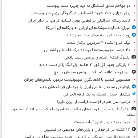
دو مهاجم سابق استقلال به تیم جزیره قشم پیوستند
پیکر هزار و ۷۰۰ شهید فلسطینی در گروگان رژیم صهیونیستی
تاکید رسانه اسرائیلی بر قطعی بودن تسلیم ترامپ در برابر ایران
میزان خسارت موشک‌های ایرانی به پایگاه‌های آمریکا
پهپاد جدید ایران به موتور جت مجهز شد
لیگ شروع‌نشده ۴ سرمربی برکنار شدند
۲۰ درصد صهیونیست‌ها درصدد ترک فلسطین اشغالی
اینفوگرافیک/ راهنمای بررسی رسید بانکی
۳ بازیکن جدید گل گهر ۳ هفته اول لیگ را از دست دادند
سوابق حجت‌الاسلام طائب، رئیس سازمان بسیج
همسویی کلمبیا با اشغالگران صهیونیست درمورد بلندی‌های جولان
بازطراحی ساختار نظامی ایران با چیدمان فرماندهان جدید
هشدار احدیان نسبت به یک فرقه انحرافی
ترامپ: من هم درخواست غرامت از ایران دارم!
اینفوگرافی/ سوابق فرماندهان نظامی که امروز با حکم رهبر انقلاب منصوب
شدند
خرید جدید تارتار هنوز آماده نیست
۱۳ کشته بر اثر طوفان و باران‌های موسمی در فیلیپین
خانواده نظامیان آمریکایی، قربانیان جدید سیاست مهاجرتی ترامپ