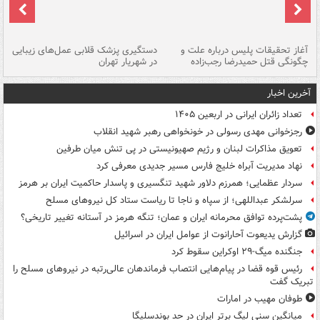
آغاز تحقیقات پلیس درباره علت و
دستگیری پزشک قلابی عمل‌های زیبایی
هش
چگونگی قتل حمیدرضا رجب‌زاده
در شهریار تهران
ها
آخرین اخبار
تعداد زائران ایرانی در اربعین ۱۴۰۵
رجزخوانی مهدی رسولی در خونخواهی رهبر شهید انقلاب
تعویق مذاکرات لبنان و رژیم صهیونیستی در پی تنش میان طرفین
نهاد مدیریت آبراه خلیج فارس مسیر جدیدی معرفی کرد
سردار عظمایی؛ همرزم دلاور شهید تنگسیری و پاسدار حاکمیت ایران بر هرمز
سرلشکر عبداللهی؛ از سپاه و ناجا تا ریاست ستاد کل نیروهای مسلح
پشت‌پرده توافق محرمانه ایران و عمان؛ تنگه هرمز در آستانه تغییر تاریخی؟
گزارش یدیعوت آحارانوت از عوامل ایران در اسرائیل
جنگنده میگ-۲۹ اوکراین سقوط کرد
رئیس قوه قضا در پیام‌هایی انتصاب‌ فرماندهان عالی‌رتبه در نیروهای مسلح را
تبریک گفت
طوفان مهیب در امارات
میانگین سنی لیگ برتر ایران در حد بوندسلیگا