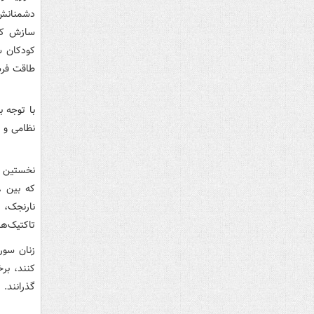
دشمنانش 
سازش کار
کودکان س
طاقت فرس
با توجه 
نظامی و د
نخستین ب
نارنجک، 
تاکتیک‌ها
زنان سور
کنند، بر
گذرانند.