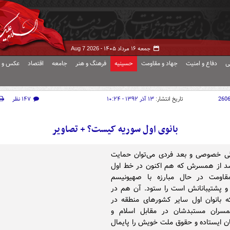
جمعه ۱۶ مرداد ۱۴۰۵ -
Aug 7 2026
ی
دفاع و امنیت
جهاد و مقاومت
حسینیه
فرهنگ و هنر
جامعه
اقتصاد
عکس و ف
260
تاریخ انتشار:
۱۳ آذر ۱۳۹۲ - ۱۰:۲۴
۱۴۷ نظر
بانوی اول سوریه کیست؟ + تصاویر
گی خصوصی و بعد فردی می‌توان حمایت
سد از همسرش که هم اکنون در خط اول
قاومت در حال مبارزه با صهیونیسم
و پشتیبانانش است را ستود. آن هم در
ه بانوان اول سایر کشورهای منطقه در
مسران مستبدشان در مقابل اسلام و
ن ایستاده و حقوق ملت خویش را پایمال