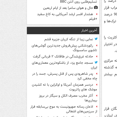
علویان شامل شیعه دوازده ‌امامی و اسماعیلی، ۱۰ درصد را مسیحیان و ۳ درصد را
تسلیم‌طلبی روی آنتن BBC
اب قرار
حال و هوای سامرا بعد از ایام اربعین
دارد. اعراب سوری در کنار یک میلیون آواره عراقی و پانصدهزار آواره فلسطینی تقریباً 90 درصد
هشدار افسر ارشد آمریکایی به کاخ سفید
+فیلم
د. ارمنی‌ها، ترک‌ها و
آخرین اخبار
ریت را
نمایی زیبا از تنگه کریان جزیره قشم
ر اختیار
رکوردشکنی پیش‌فروش جدیدترین گوشی‌های
تاشوی سامسونگ
.
حادثه غرق‌شدگی در طاقانک ۲ قربانی گرفت
ه مرکزی
مسجد جامع یزد، از باشکوه‌ترین معماری‌های
ه گذشته
ایران
م بیشتر
پدر شاهرودی پس از قتل پسرش، جسد را در
چاه مخفی کرد
دردسر همزمان آمریکا و اوکراین با ته کشیدن
موشک های پاتریوت
آثار مخرب مصرف الکل و سیگار در بروز
بیماری‌ها
اذعان رسانه صهیونیست به موج بی‌سابقه فرار
ان قرار
از سرزمین‌های اشغالی
 لبنان،