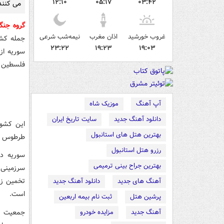
۱۲:۱۰
۰۵:۱۷
۰۳:۴۲
می کنند
گروه جن
غروب خورشید
اذان مغرب
نیمه‌شب شرعی
جمله کشو
۲۳:۲۲
۱۹:۲۳
۱۹:۰۳
سوریه از 
فلسطین 
آپ آهنگ
موزیک شاه
دانلود آهنگ جدید
سایت تاریخ ایران
بهترین هتل های استانبول
طرطوس و 
رزرو هتل استانبول
سوریه در
بهترین جراح بینی ترمیمی
سرزمینی 
تخمین زد
آهنگ های جدید
دانلود آهنگ جدید
است.
پرشین هتل
ثبت نام بیمه اربعین
جمعیت س
آهنگ جدید
مزایده خودرو