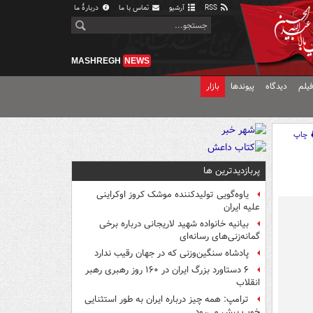
RSS
آرشیو
تماس با ما
دربارهٔ ما
MASHREGH
NEWS
یلم
دیدگاه
پیوندها
بازار
چاپ
پربازدیدترین ها
یاوه‌گویی تولیدکننده موشک کروز اوکراینی
علیه ایران
بیانیه خانواده شهید لاریجانی درباره برخی
گمانه‌زنی‌های رسانه‌ای
پادشاه سنگین‌وزنی که در جهان رقیب ندارد
۶ دستاورد بزرگ ایران در ۱۶۰ روز رهبری رهبر
انقلاب
ترامپ: همه چیز درباره ایران به طور استثنایی
خوب پیش می‌رود