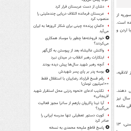
دشان از دست عربستان فرار کرد
عربستان فرمانده ائتلاف دریایی چندملیتی را
وریه از
منصوب کرد
ده است.
«کمانِ پرنده» چینی برای شکار کروزها به ایران
ا اردن و
می‌آید
خود فروخته‌ها چطور با موساد همکاری
می‌کردند؟
واکنش عالیشاه بعد از پیوستن به گل‌گهر
ابتکارات رهبر انقلاب در میدان نبرد
آنچه رهبر شهید سال‌ها پیش دیده بودند
بوسه‌ پدر بر پای پسر شهیدش
از لاذقیه،
رقم فسخ قرارداد رضاییان با استقلال فقط
۱۰۰میلیون تومان!
ی دهند.
تکذیب ادعای «نحوه ردزنی محل استقرار شهید
لاریجانی»
سال نیز
آیا تینا پاکروان بازهم از ساترا مجوز فعالیت
ی مانده
می‌گیرد؟
کویت دستور تعطیلی تنها مدرسه ایرانی را
صادر کرد
حدود ۷۴ درصد جمعیت سوریه را مسلمانان سنی، ۱۳
پاسخ قاطع ملیحه محمدی به نسخه