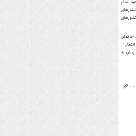
ود تمام
شارهای
کشورهای
 حاکمان
تظار از
 پیش به