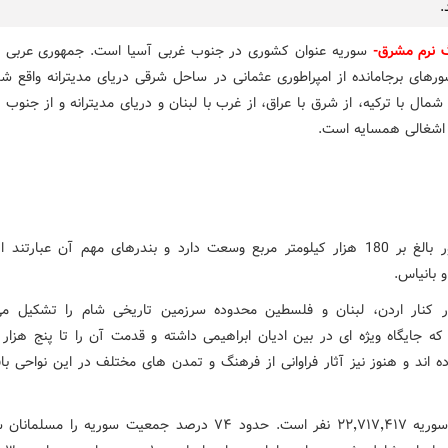
.
گ نرم مشرق-
سوریه عنوان کشوری در جنوب غربی آسیا است. جمهوری عربی س
رهای برجامانده از امپراطوری عثمانی در ساحل شرقی دریای مدیترانه واقع ش
شمال با ترکیه، از شرق با عراق، از غرب با لبنان و دریای مدیترانه و از جنوب ب
اشغالی همسایه
‌است.
این کشور بالغ بر 180 هزار کیلومتر مربع وسعت دارد و بندرهای مهم آن عبارتند 
بانیاس.
 کنار اردن، لبنان و فلسطین محدوده سرزمین تاریخی شام را تشکیل م
که جایگاه ویژه ای در بین ادیان ابراهیمی داشته و قدمت آن را تا پنج هزار 
ه اند و هنوز نیز آثار فراوانی از فرهنگ و تمدن های مختلف در این نواحی باق
وریه
۴۱۷ نفر است.
٬
۷۱۷
٬
۲۲