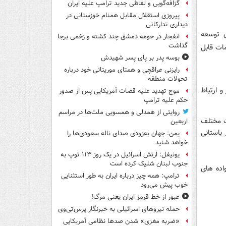
گزافه‌گویی و لفاظی جدید ترامپ علیه ایران
پیروزی استقلال مقابل همنام خوزستانی در
دیداری تدارکاتی
ی توسعه
انفجار در حومه دمشق چند کشته و زخمی برجا
گذاشت
مات قابل
بوسه‌ پدر بر پای پسر شهیدش
رایزنی عراقچی و همتای موریتانی خود درباره
تحولات منطقه
 ارتباط
موج تهدید علیه قضات آمریکایی پس از صدور
حکم علیه ترامپ
روایتی از همدلی و همسویی ملت‌ها در مراسم
ت مختلف
اربعین
 باستانی
یمن: جهان به‌زودی صدای ناله سعودی‌ها را
خواهد شنید
یونیفل: ارتش اسرائیل در یک روز ۱۱۳ توپ به
جنوب لبنان شلیک کرده است
اده های
ترامپ: همه چیز درباره ایران به طور استثنایی
خوب پیش می‌رود
عبور از خط قرمز ایران یعنی مرگ!
حمله نیروهای اسرائیلی به خبرنگار پرس‌تی‌وی
«ضربه مغزی» شدن صدها نظامی آمریکایی