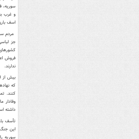
سوریه، ف
و غرب به
اسف باری 
جز لباسی
کشورهای 
فروش اعض
ندارند.
که نهاده
کنند. تم
وفادار م
داشته اس
تأسف بار
این جنگ 
سوریه را