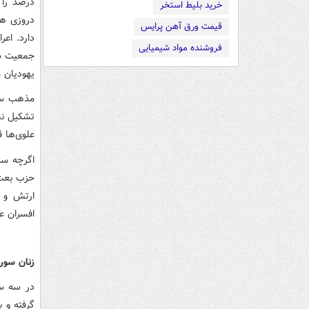
خرید بلیط استخر
دروزی ها
قیمت ورق آهن پرایس
فروشنده مواد شیمیایی
یهودیان م
مذهب سن
تشکیل نمی
علوی‌ها 
اگرچه سن
حزب بعث،
ارتش و ر
افسران عا
زنان سور
در سه سا
گرفته و 