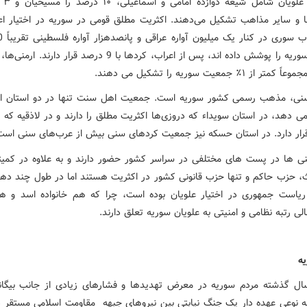
درصد را 
 و سایر مذاهب تشکیل می‌دهند. اکثریت مطلق قومی در سوریه در اختیار اعر
جمعیت سوریه را پوشش داده اند، پس از اعراب، کردها با 9 درصد قرار دارن
جموعاً کمتر از
۱
٪
جمعیت سوریه را تشکیل می دهند.
ی، مذهب رسمی کشور سوریه است. جمعیت اهل سنت تنها در دو استان اکث
 دهد، در استان سویداء که دروزی‌ها اکثریت مطلق را دارند و در لاذقیه که د
قرار دارد. در استان حسکه نیز جمعیت کردهای سنی بیش از عرب‌های سنی است
ی ها در پست های مختلفی در سراسر کشور حضور دارند و به علاوه در کمیت
 حزب حاکم و تنها حزب قانونی کشور در اکثریت هستند اما در طول چند ده
یاست جمهوری در اختیار علویان بوده است
،
چرا که هم خانواده اسد و ه
لی رتبه نظامی و امنیتی به علویان سوریه تعلق دارند.
یه
ل گذشته مردم سوریه در معرض تهدیدها و فشارهای زیادی از جانب بیگانگ
به نوعی عهده دار یک جنگ نیابتی بین نیروهای جبهه مقاومت اسلامی مستقر در