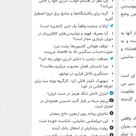
چرا مغز در هنگام خواب، انرژی خود را خالی
یونیستی
می‌کند؟
امی وضع
گرما برای پالایشگاه‌ها و منابع برق اروپا اضطرار
آفرید
ایالات متحده واقعاً یک «ببر کاغذی» است!
یاری از آنها به
آیا مصرف قهوه و نوشیدنی‌های کافئین‌دار در
دوران بارداری مجاز است؟
ده و به
توقف طولانی کامیون‌ها پشت مرز؛
فحشاء و
صورت‌حساب سنگینی که به اقتصاد می‌رسد
 مناسبی
حماقت ترامپ با ذخایر انرژی جهان چه کرد؟
چرا تابستان فصل محبوب میکروب‌هاست؟
دستگیری قاتل فراری در نوشهر
ه ای است
نیویورک تایمز فاش کرد: کارگروه ویژه سیا برای
 سیر می
تفرقه افکنی در کوبا
 مقاومت
کنترل کامل تنگه هرمز در دست ایران!
ر گذشته
پرچم سیاه بر فراز گنبد حسینی همچنان در
اهتزاز است
ماجرای پیاده روی اربعین حاج رمضان
د واقعی
این دیپلماسی نمایشی، شکست خورده است
، بحران
روایت پزشکیان از انحلال بانک آینده
با تمام
شمیم خوش رضوی در هوای بین‌الحرمین