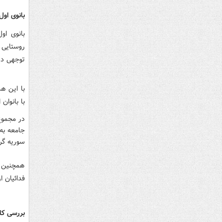
بانوی اول
بانوی او
روستایی و
توجهی در 
با این ه
با بانوا
در مجموع
جامعه به 
سوریه گرف
همچنین ا
فدائیان ا
بررسی کل