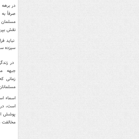
در برهه 
صرفاً به
مسلمان و
نقش بپردا
نباید فر
سیزده سا
در زندگ
جبهه مقا
زمانی که
مسلمانان
اسماء اس
است، در 
پوشش اسل
مخالفت م