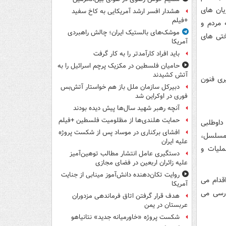
یان های
هشدار افسر ارشد آمریکایی به کاخ سفید
+فیلم
 مردم و
موشک‌های بالستیک ایران؛ چالش راهبردی
ختی های
آمریکا
باید افراد کارآمدتر را به کار گرفت
حامیان فلسطین در مکزیک پرچم اسرائیل را به
آتش کشیدند
ری فنون
دبیرکل سازمان ملل باز هم خواستار آتش‌بس
فوری در اوکراین شد
آنچه رهبر شهید سال‌ها پیش دیده بودند
حمایت هلندی‌ها از مظلومیت فلسطین +فیلم
داوطلبی
افشای برکناری در موساد پس از شکست پروژه
، مسلسل،
علیه ایران
ملیات و
دستگیری عامل انتشار مطالب توهین‌آمیز
علیه زائران اربعین در فضای مجازی
روایت تکان‌دهنده دانش‌آموز مینابی از جنایت
قدام می
آمریکا
زرسی می
هدف قرار گرفتن اتاق‌ فرماندهی مزدوران
عربستان در یمن
شکست پروژه «خاورمیانه جدید» نتانیاهو