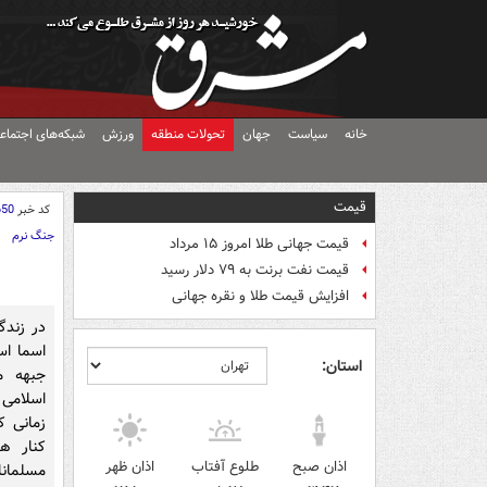
خانه
سیاست
جهان
تحولات منطقه
ورزش
شبکه‌های اجتماع
قیمت
کد خبر
650
جنگ نرم
قیمت جهانی طلا امروز ۱۵ مرداد
قیمت نفت برنت به ۷۹ دلار رسید
افزایش قیمت طلا و نقره جهانی
در زند
اسما ا
استان:
جبهه م
اسلامی 
زمانی ک
کنار ه
اذان صبح
طلوع آفتاب
اذان ظهر
مسلمانا