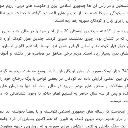
لسطین و در رأس آن ها جمهوری اسلامی ایران و حکومت های عربی، رژیم صه
 سرکردگی امریکا شده اند. از تحریم های اقتصادی گرفته تا دخالت های نظ
را برای زنان و کودکان سوریه رقم زده است.
مردم سوریه سال گذشته سردترین زمستان 20 سال اخیر خود را در حالی که بس
 که بر تنشان بود، چیزی نداشتند، سپری کردند. چندین هزار کودک آواره ش
دیگر فرار کرده اند و امکان قربانی شدن آنها توسط باندهای قاچاق انسان، 
ای بدن بسیار زیاد است. مردم برخی مناطق در محاصره قرار داشته و آذوقه
بیش از 740 هزار کودک سوری در میان آوارگان قرار دارند. وضع معیشت مردم به گون
ای بین المللی گزارش داده اند کودکان در بعضی نواحی با برگ درختان خود را
ام مشکلات و سختی های مردم سوریه در حالی است که آنها به آرمان های
انده و پس از سه سال حاضر به تسلیم نظام حاکم با وجود اشتباهاتی که د
ت، نیستند.
 اینجاست که رسانه های جمهوری اسلامی نتوانسته و یا بعضاً نخواسته اند ابعا
را برای عموم مردم تبیین کنند، به طوری که هم اکنون بسیاری از افراد جامعه
 یک جنگ داخلی و نتیجه اعتراض مردم سوریه و نه رویارویی جبهه مقاومت 