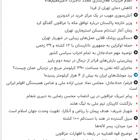
اعلام جزئیات فعال‌سازی مجدد کالابرگ «غیرمقیم‌ها»
کاهش دمای تهران از فردا
آتش‌سوزی مهیب در یک مرکز خرید در اندونزی
وزیر خارجه پاکستان درباره توافق مکه با عراقچی گفتگو کرد
زمان آغاز ثبت‌نام مسکن استیجاری تهران
دستگیری پزشک قلابی عمل‌های زیبایی در شهریار تهران
حمله اوکراین به جمهوری تاتارستان با ۱۲ کشته و ۳۹ زخمی
توصیه مهم حدادعادل به تمام احزاب سیاسی کشور
پیش‌بینی بارش‌های فراتر از نرمال در نیمه دوم پاییز
ماجرای لکه نفتی به مساحت ۳۹۰ کیلومتر مربع در نزدیکی عمان چیست؟
برد موشک‌های ایران به بیش از ۴ هزار کیلومتر رسیده!
فیلم/ حدادعادل: مجلس نماد عینی اراده ملی و ضامن همبستگی اقوام ایرانی
است
پیام تبریک عراقچی در پی انتصاب محسن رضایی به دبیری شعام
بازگشت کاپیتان تیم ملی به لیگ هلند
شهباز شریف: هدف پیمان با ریاض و آنکارا، تقویت وحدت جهان اسلام است
سیل گسترده در هند با دست‌کم ۱۰۰ کشته
مرد میدان، پسرِ لاله‌ها
توضیح قوه قضاییه در رابطه با اظهارات عراقچی