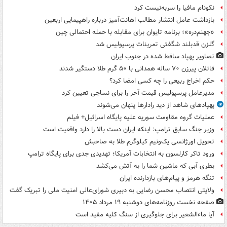
نکونام مافیا را سربه‌نیست کرد
بازداشت عامل انتشار مطالب اهانت‌آمیز درباره راهپیمایی اربعین
«جهنم‌دره»؛ برنامه تایوان برای مقابله با حمله احتمالی چین
گلزن قدبلند شگفتی تمرینات پرسپولیس شد
تصاویر پهپاد ساقط شده در جنوب ایران
قاتلان پیرزن ۷۰ ساله همدانی با ۵۰ گرم طلا دستگیر شدند
حکم اخراج ربیعی را چه کسی امضا کرد؟
مدیرعامل پرسپولیس قیمت آخر را برای نساجی تعیین کرد
پهپادهای شاهد از دید رادارها پنهان می‌شوند
عملیات گروه مقاومت سوریه علیه پایگاه اسرائیل+ فیلم
وزیر جنگ سابق ترامپ: اینکه ایران دست بالا را دارد واقعیت است
تحویل اورژانسی یک‌ونیم کیلوگرم طلا به صاحبش
ورود تاکر کارلسون به انتخابات آمریکا؛ تهدیدی جدی برای پایگاه ترامپ
بطری آبی که ماشین شما را به آتش می‌کشد
تنگه هرمز و پیام‌های بازدارنده ایران
ولایتی انتصاب محسن رضایی به دبیری شورای‌عالی امنیت ملی را تبریک گفت
صفحه نخست روزنامه‌های دوشنبه ۱۹ مرداد ۱۴۰۵
آیا ماءالشعیر برای جلوگیری از سنگ کلیه مفید است