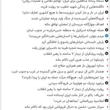
نسخه رسانه منافقین برای ایران: تهاجم نظامی و عملیات روانی!
ناگفته‌هایی از زندگی شهید خطیب به روایت فرزند
ایران در تار و مار کردن تروریست‌ها با هیچ کشوری تعارف ندارد!
فرودگاه‌های آسیب‌دیده از جنگ وارد چرخه عملیاتی شدند
اهداف چهارگانه عربستان از امضای توافق مکه
حمله توپخانه اسرائیل به منطقه «بنی‌حیان» در جنوب لبنان
مردم جهان، اسرائیلی‌ها را انسان‌هایی نفرت‌انگیز می‌بینند!
بارش تابستانی خیابان‌های یاسوج را غافلگیر کرد
پرونده جنایت مدرسه شجره طیبه به دادسرای تهران رفت
روایت پزشکیان از دیدار ۷ ساعته با رهبر انقلاب
بارسلونا در جذب هری کین ناکام ماند
ستاره لیورپول باز هم هم‌بازی صلاح شد
هشدار تاثیر ال نینو در کشور و سیل های گسترده در غرب و جنوب غرب
چرا تجزیه‌طلبان کُرد، هیچ‌گاه جرأت حمله به ایران را پیدا نکردند؟
برخورد نزدیک دو هواپیما در فرودگاه سیدنی
روایت پزشکیان از دیدار ۷ ساعته خود با رهبر انقلاب
علی‌اف: باکو در کنار ملت ایران ایستاده است
اجلاسیه بین‌المللی "مجاهدان در غربت"
سردار محبی: دشمن به دنبال فروپاشی ایران بود که ناکام ماند