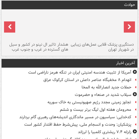
حوادث
دستگیری پزشک قلابی عمل‌های زیبایی
هشدار تاثیر ال نینو در کشور و سیل
تح
در شهریار تهران
های گسترده در غرب و جنوب غرب
به
آخرین اخبار
آمریکا از تثبیت هندسه امنیتی ایران در تنگه هرمز ناراضی است
انهدام ۸ مخفیگاه عناصر داعش در استان کرکوک عراق
حملات جدید انصارالله به المخا
سیلاب شدید در صنعاء و حضرموت
تجاوز زمینی مجدد رژیم صهیونیستی به خاک سوریه
محرومان هفته اول لیگ برتر بیست و ششم
کدخدایی: سیاسیون در مسیر ماندگاری اندیشه‌های رهبری گام بردارند
پزشکیان: وحدت و انسجام ملی، پیش‌شرط حفظ اقتدار کشور است
زلزله ۷.۴ ریشتری کلمبیا را لرزاند