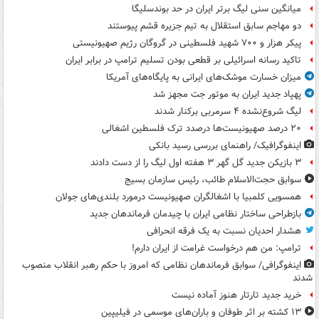
میانگین سنی لیگ برتر ایران در حد بوندسلیگا
دو مهاجم سابق استقلال به تیم جزیره قشم پیوستند
پیکر هزار و ۷۰۰ شهید فلسطینی در گروگان رژیم صهیونیستی
تاکید رسانه اسرائیلی بر قطعی بودن تسلیم ترامپ در برابر ایران
میزان خسارت موشک‌های ایرانی به پایگاه‌های آمریکا
پهپاد جدید ایران به موتور جت مجهز شد
لیگ شروع‌نشده ۴ سرمربی برکنار شدند
۲۰ درصد صهیونیست‌ها درصدد ترک فلسطین اشغالی
اینفوگرافیک/ راهنمای بررسی رسید بانکی
۳ بازیکن جدید گل گهر ۳ هفته اول لیگ را از دست دادند
سوابق حجت‌الاسلام طائب، رئیس سازمان بسیج
همسویی کلمبیا با اشغالگران صهیونیست درمورد بلندی‌های جولان
بازطراحی ساختار نظامی ایران با چیدمان فرماندهان جدید
هشدار احدیان نسبت به یک فرقه انحرافی
ترامپ: من هم درخواست غرامت از ایران دارم!
اینفوگرافی/ سوابق فرماندهان نظامی که امروز با حکم رهبر انقلاب منصوب
شدند
خرید جدید تارتار هنوز آماده نیست
۱۳ کشته بر اثر طوفان و باران‌های موسمی در فیلیپین