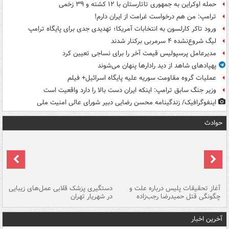
حمله اوکراین به جمهوری تاتارستان با ۱۲ کشته و ۳۹ زخمی
ترامپ: من هم درخواست غرامت از ایران دارم!
ورود تاکر کارلسون به انتخابات آمریکا؛ تهدیدی جدی برای پایگاه ترامپ
لیگ شروع‌نشده ۴ سرمربی برکنار شدند
مدیرعامل پرسپولیس قیمت آخر را برای نساجی تعیین کرد
پهپادهای شاهد از دید رادارها پنهان می‌شوند
عملیات گروه مقاومت سوریه علیه پایگاه اسرائیل+ فیلم
وزیر جنگ سابق ترامپ: اینکه ایران دست بالا را دارد واقعیت است
اینفوگرافیک/ زندگینامه محسن رضایی دبیر شورای عالی امنیت‌ ملی
حوادث
آغاز تحقیقات پلیس درباره علت و
دستگیری پزشک قلابی عمل‌های زیبایی
هش
چگونگی قتل حمیدرضا رجب‌زاده
در شهریار تهران
ها
آخرین اخبار