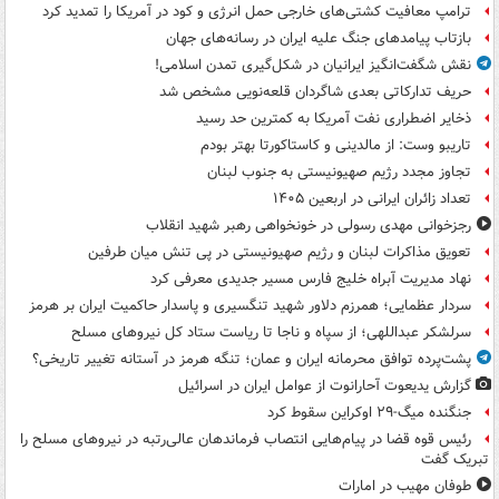
ترامپ معافیت کشتی‌های خارجی حمل انرژی و کود در آمریکا را تمدید کرد
بازتاب پیامدهای جنگ علیه ایران در رسانه‌های جهان
نقش شگفت‌انگیز ایرانیان در شکل‌گیری تمدن اسلامی!
حریف تدارکاتی بعدی شاگردان قلعه‌نویی مشخص شد
ذخایر اضطراری نفت آمریکا به کمترین حد رسید
تاریبو وست: از مالدینی و کاستاکورتا بهتر بودم
تجاوز مجدد رژیم صهیونیستی به جنوب لبنان
تعداد زائران ایرانی در اربعین ۱۴۰۵
رجزخوانی مهدی رسولی در خونخواهی رهبر شهید انقلاب
تعویق مذاکرات لبنان و رژیم صهیونیستی در پی تنش میان طرفین
نهاد مدیریت آبراه خلیج فارس مسیر جدیدی معرفی کرد
سردار عظمایی؛ همرزم دلاور شهید تنگسیری و پاسدار حاکمیت ایران بر هرمز
سرلشکر عبداللهی؛ از سپاه و ناجا تا ریاست ستاد کل نیروهای مسلح
پشت‌پرده توافق محرمانه ایران و عمان؛ تنگه هرمز در آستانه تغییر تاریخی؟
گزارش یدیعوت آحارانوت از عوامل ایران در اسرائیل
جنگنده میگ-۲۹ اوکراین سقوط کرد
رئیس قوه قضا در پیام‌هایی انتصاب‌ فرماندهان عالی‌رتبه در نیروهای مسلح را
تبریک گفت
طوفان مهیب در امارات