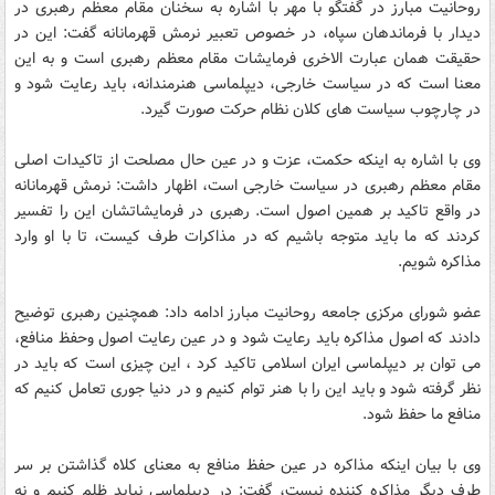
روحانیت مبارز در گفتگو با مهر با اشاره به سخنان مقام معظم رهبری در
دیدار با فرماندهان سپاه، در خصوص تعبیر نرمش قهرمانانه گفت: این در
حقیقت همان عبارت الاخری فرمایشات مقام معظم رهبری است و به این
معنا است که در سیاست خارجی، دیپلماسی هنرمندانه، باید رعایت شود و
در چارچوب سیاست های کلان نظام حرکت صورت گیرد.
وی با اشاره به اینکه حکمت، عزت و در عین حال مصلحت از تاکیدات اصلی
مقام معظم رهبری در سیاست خارجی است، اظهار داشت: نرمش قهرمانانه
در واقع تاکید بر همین اصول است. رهبری در فرمایشاتشان این را تفسیر
کردند که ما باید متوجه باشیم که در مذاکرات طرف کیست، تا با او وارد
مذاکره شویم.
عضو شورای مرکزی جامعه روحانیت مبارز ادامه داد: همچنین رهبری توضیح
دادند که اصول مذاکره باید رعایت شود و در عین رعایت اصول وحفظ منافع،
می توان بر دیپلماسی ایران اسلامی تاکید کرد ، این چیزی است که باید در
نظر گرفته شود و باید این را با هنر توام کنیم و در دنیا جوری تعامل کنیم که
منافع ما حفظ شود.
وی با بیان اینکه مذاکره در عین حفظ منافع به معنای کلاه گذاشتن بر سر
طرف دیگر مذاکره کننده نیست، گفت: در دیپلماسی نباید ظلم کنیم و نه