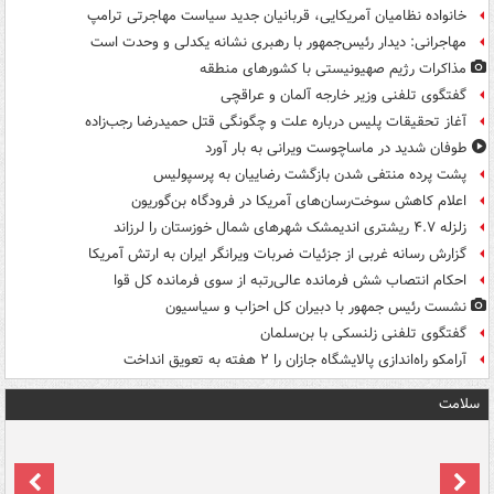
خانواده نظامیان آمریکایی، قربانیان جدید سیاست مهاجرتی ترامپ
مهاجرانی: دیدار رئیس‌جمهور با رهبری نشانه یکدلی و وحدت است
مذاکرات رژیم صهیونیستی با کشورهای منطقه
گفتگوی تلفنی وزیر خارجه آلمان و عراقچی
آغاز تحقیقات پلیس درباره علت و چگونگی قتل حمیدرضا رجب‌زاده
طوفان شدید در ماساچوست ویرانی به بار آورد
پشت پرده منتفی شدن بازگشت رضاییان به پرسپولیس
اعلام کاهش سوخت‌رسان‌های آمریکا در فرودگاه بن‌گوریون
زلزله ۴.۷ ریشتری اندیمشک شهرهای شمال خوزستان را لرزاند
گزارش رسانه غربی از جزئیات ضربات ویرانگر ایران به ارتش آمریکا
احکام انتصاب شش فرمانده عالی‌رتبه از سوی فرمانده کل قوا
نشست رئیس جمهور با دبیران کل احزاب و سیاسیون
گفتگوی تلفنی زلنسکی با بن‌سلمان
آرامکو راه‌اندازی پالایشگاه جازان را ۲ هفته به تعویق انداخت
سلامت