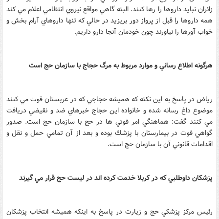
زائران نبايد داروها را رها كنند. البته گاهي مواقع نيروي انتظامي اعلام مي كند
همه داروها را قبل از پرواز دور بريزيد در حالي كه تنها داروهاي آرام بخش و
خواب آورها را نياورند چون خودمان آنجا دارو داريم.
هرگونه اطلاع رساني و موارد مربوط به مرگ حجاج با سازمان حج است
رياض در پاسخ به اين نكته كه هميشه حجاجي كه در عربستان فوت مي كنند
موضوع داغ رسانه شده و خانواده اين حجاج خبرهاي ضد و نقيضي دريافت
مي كنند گفت: هماهنگي امر فوتي ها در حج با سازمان حج است. صدور
گواهي فوت در بيمارستان با پزشك بوده و بعد از آن تمامي حمل و نقل و
اقدامات قانوني آن با سازمان حج است.
پزشكان داوطلبي كه در كربلا خدمت كرده اند در ليست حج قرار مي گيرند
رئيس مركز پزشكي حج و زيارت در پاسخ به اينكه هميشه انتخاب پزشكان