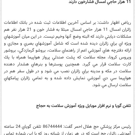
11 هزار حاجي امسال فشارخون دارند
رياض اظهار داشت: بر اساس آخرين اطلاعات ثبت شده در بانك اطلاعات
زائران امسال 11 هزار حاجي امسال مبتلا به فشار خون و 21 هزار نفر هم
مشكلات ديابتي دارند كه البته وضع آنها وخيم نيست. در اين ميان آموزشهاي
ويژه اي براي زائران ديده شده است كه شامل آموزشهاي بصري و مجازي و
ارائه دفترچه هاي آموزشي اعم از راهنماي سلامت، بروشو گرمازدگي، بروشور
ويروس كرونا، مجله سلامت كه پشت صندلي پرواز هواپيما همراه با يك
كارت سلامت قرار مي گيرد. همچنين پوسترها و بنرهاي هشدار دهنده
سلامت در مكه و مدينه براي زائران نصب مي شود و در طول سفر هم در
هواپيما سي دي آموزشي نمايش داده شده و به تمامي زائران پيامكهاي
سلامت ارسال مي شود.
تلفن گويا و نرم افزار موبايل ويژه آموزش سلامت به حجاج
رئيس مركز پزشكي حج هلال احمر گفت: 86744444 تلفن گوياي 24 ساعته
آموزشي زائران حج است كه در هر زمان از شبانه روز كه با اين شماره تماس