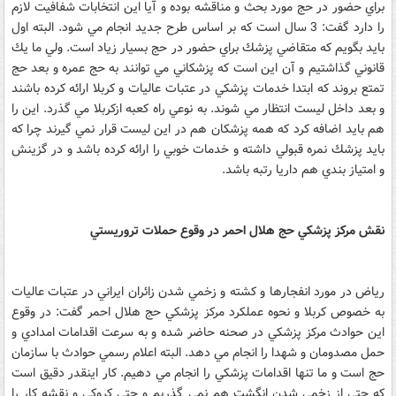
براي حضور در حج مورد بحث و مناقشه بوده و آيا اين انتخابات شفافيت لازم
را دارد گفت: 3 سال است كه بر اساس طرح جديد انجام مي شود. البته اول
بايد بگويم كه متقاضي پزشك براي حضور در حج بسيار زياد است. ولي ما يك
قانوني گذاشتيم و آن اين است كه پزشكاني مي توانند به حج عمره و بعد حج
تمتع بروند كه ابتدا خدمات پزشكي در عتبات عاليات و كربلا ارائه كرده باشند
و بعد داخل ليست انتظار مي شوند. به نوعي راه كعبه ازكربلا مي گذرد. اين را
هم بايد اضافه كرد كه همه پزشكان هم در اين ليست قرار نمي گيرند چرا كه
بايد پزشك نمره قبولي داشته و خدمات خوبي را ارائه كرده باشد و در گزينش
و امتياز بندي هم داريا رتبه باشد.
نقش مركز پزشكي حج هلال احمر در وقوع حملات تروريستي
رياض در مورد انفجارها و كشته و زخمي شدن زائران ايراني در عتبات عاليات
به خصوص كربلا و نحوه عملكرد مركز پزشكي حج هلال احمر گفت: در وقوع
اين حوادث مركز پزشكي در صحنه حاضر شده و به سرعت اقدامات امدادي و
حمل مصدومان و شهدا را انجام مي دهد. البته اعلام رسمي حوادث با سازمان
حج است و ما تنها اقدامات پزشكي را انجام مي دهيم. كار اينقدر دقيق است
كه حتي از زخمي شدن انگشت هم نمي گذريم و حتي كروكي و نقشه كار را