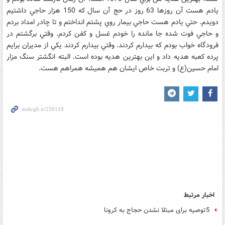
يادم هست آن روزها 63 روز در حج آن سال كه 150 هزار حاجي داشتيم
دويدم. حتي يادم هست حاجي بيمار روي پشتم انداختم و تا چادر امداد بردم
و حاجي فوت شده جا مانده را خودم غسل و كفن كردم. وقتي برگشتم در
فرودگاه خواب بودم كه بيدارم كردند. وقتي بيدارم كردند يكي از مديران برايم
پرده كعبه هديه داد و اين بهترين هديه بوده است. البته انگشتر سنگ مزار
امام حسين(ع) و تربت خاص ايشان هم هميشه همراهم هست.
اخبار مرتبط
5توصیه برای مبتلا نشدن حجاج به کرونا