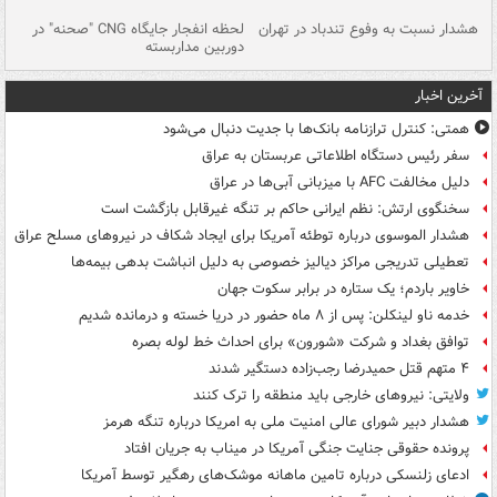
ای
هشدار نسبت به وفوع تندباد در تهران
لحظه انفجار جایگاه CNG "صحنه" در
دس
دوربین مداربسته
ات
آخرین اخبار
همتی: کنترل ترازنامه بانک‌ها با جدیت دنبال می‌شود
سفر رئیس دستگاه اطلاعاتی عربستان به عراق
دلیل مخالفت AFC با میزبانی آبی‌ها در عراق
سخنگوی ارتش: نظم ایرانی حاکم بر تنگه غیرقابل بازگشت است
هشدار الموسوی درباره توطئه آمریکا برای ایجاد شکاف در نیروهای مسلح عراق
تعطیلی تدریجی مراکز دیالیز خصوصی به دلیل انباشت بدهی بیمه‌ها
خاویر باردم؛ یک ستاره در برابر سکوت جهان
خدمه ناو لینکلن: پس از ۸ ماه حضور در دریا خسته و درمانده‌ شدیم
توافق بغداد و شرکت «شورون» برای احداث خط لوله بصره
۴ متهم قتل حمیدرضا رجب‌زاده دستگیر شدند
ولایتی: نیروهای خارجی باید منطقه را ترک کنند
هشدار دبیر شورای عالی امنیت ملی به امریکا درباره تنگه هرمز
پرونده حقوقی جنایت جنگی آمریکا در میناب به جریان افتاد
ادعای زلنسکی درباره تامین ماهانه موشک‌های رهگیر توسط آمریکا