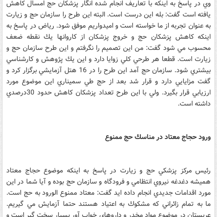
وي در پاسخ به اينكه با تعاريف انجام شده انگار پزشكان حج امسال كاهش
يافته است گفت: بله اين درست است. البته اين طرح را سازمان حج و زيارت
به عنوان تجربه از ما خواسته است و اميدواريم موفق شود. رياض در پاسخ به
اينكه كاهش پزشكان حج و خروج پزشكان از كاروانها يك نقطه ضعف
محسوب مي شود گفت: من اين تصميم را نگرفتم و اين طرح سازمان حج و
زيارت است. قطعا هر طرحي كلي زوايا دارد و اين يك پژوهش و كارشناسي
بيشتري شود. سازمان حج آمد اين طرح را در 16 هتل آزمايشي برگزار كرد و
گفت مزايايي دارد و قرار شد بعد از حج طي سميناري اين موضوع مورد
ارزيابي قرار بگيرد. ولي با اين طرح تعداد پزشكان كاهش حدود 30درصدي
داشته است.
ورود حجاج معتاد در مناسك حج ممنوع
رئيس مركز پزشكي حج و زيارت در پاسخ به اينكه موضوع حجاج معتاد
هميشه دغدغه نيروي انتظامي و فرودگاه و سازمان حج بوده و آيا شما در اين
مورد اقدامات جديدي انجام داده ايد گفت: معتاد ممنوع الورود به حج است.
ما به تمام زائراني كه مشكوك به اعتياد هستند حتما آزمايش مي گيريم.
عربستان در موضوع مواد مخدر و داروهاي خواب آور بسيار سخت گير است و