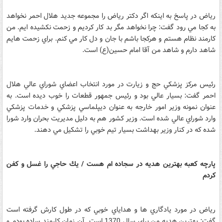
رياض در پاسخ به اينكه اگر دكتر رياض را مجموعه جديد هلال احمر نخواهد
به كجا مي رود گفت: چرا نخواهد مگر بد كار كرديم و زحمت نكشيده ايم. من
كارمند نظام هستم و هركجا باشم با جان و دل كار مي كنم. براي زحمت هايم
شاهد دارم و شاهد من آقا امام حسين(ع) است.
رئيس مركز پزشكي حج و زيارت در مورد انتخاب اعضاي شوراي عالي هلال
احمر گفت: بسيار عالي بود و رئيس جمهور قطعات را خوب ديده است. به
عنوان نمونه وزير امور خارجه به عنوان ديپلماسي پزشكي و خدمات پزشكي
وارد شوراي عالي شده است. وزير كشور هم به دليل مديريت بحران وارد شورا
شده كه در كنار وزير بهداشت بسيار تيم خوبي را تشكيل مي دهند.
پارچه كعبه بهترين هديه در سجاده ام هست / يك حاجي را غسل و كفن
كردم
رياض در مورد يادگاري ها و هداياي خوبي كه در طول كارش گرفته است
گفت: بهترين هديه من براي سال 1370 است. آن زمان كارمند ساده بودم و