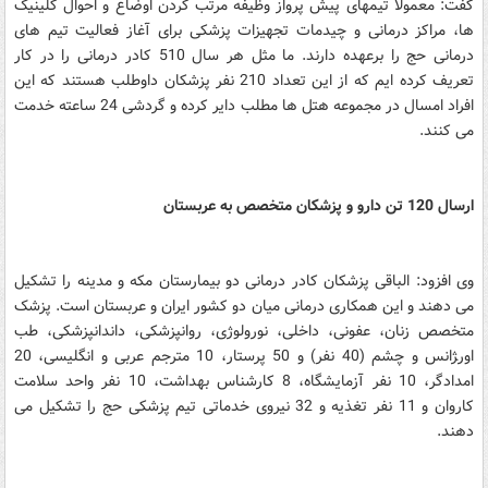
گفت: معمولا تیمهای پیش پرواز وظیفه مرتب کردن اوضاع و احوال کلینیک
ها، مراکز درمانی و چیدمات تجهیزات پزشکی برای آغاز فعالیت تیم های
درمانی حج را برعهده دارند. ما مثل هر سال 510 کادر درمانی را در کار
تعریف کرده ایم که از این تعداد 210 نفر پزشکان داوطلب هستند که این
افراد امسال در مجموعه هتل ها مطلب دایر کرده و گردشی 24 ساعته خدمت
می کنند.
ارسال 120 تن دارو و پزشکان متخصص به عربستان
وی افزود: الباقی پزشکان کادر درمانی دو بیمارستان مکه و مدینه را تشکیل
می دهند و این همکاری درمانی میان دو کشور ایران و عربستان است. پزشک
متخصص زنان، عفونی، داخلی، نورولوژی، روانپزشکی، داندانپزشکی، طب
اور‍ژانس و چشم (40 نفر) و 50 پرستار، 10 مترجم عربی و انگلیسی، 20
امدادگر، 10 نفر آزمایشگاه، 8 کارشناس بهداشت، 10 نفر واحد سلامت
کاروان و 11 نفر تغذیه و 32 نیروی خدماتی تیم پزشکی حج را تشکیل می
دهند.