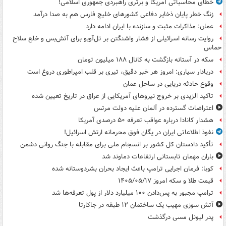
خطای محاسباتی آمریکا و برتری راهبردی جمهوری اسلامی!
زنگ خطر پایان ذخایر دفاعی کشورهای خلیج فارس هم به صدا درآمد
عمان: مذاکرات مثبت و سازنده با ایران ادامه دارد
روایت رسانه اسرائیلی از فشار واشنگتن بر تل‌آویو برای آتش‌بس و خلع سلاح
حماس
سکه در آستانه بازگشت به کانال ۱۸۸ میلیون تومان
دریادار سیاری: امروز هر خبر دقیق، تیری بر قلب امپراطوری دروغ است
وقوع حادثه دریایی در ساحل عمان
تاکید الزیدی بر خروج نیروهای آمریکایی از عراق در تاریخ تعیین شده
اعتراضات گسترده در آلمان علیه دولت مرتس
هشدار کانادا درباره عواقب تعرفه ۵۰ درصدی آمریکا
نفوذ اطلاعاتی ایران در یگان فوق محرمانه ارتش اسرائیل!
تأکید دادستان کل کشور بر انسجام ملی برای مقابله با جنگ روانی دشمن
باران مهمان تابستانی ارتفاعات دماوند شد
کوبا: فرمان اجرایی ترامپ باعث ایجاد بحران بشردوستانه شده
قیمت طلا و سکه امروز ۱۴۰۵/۰۵/۱۷
ترامپ مجبور به پس‌دادن ۱۰۰ میلیارد دلار از پول تعرفه‌ها شد
آتش سوزی مهیب یک ساختمان ۱۲ طبقه در جاکارتا
پدر لیونل مسی درگذشت