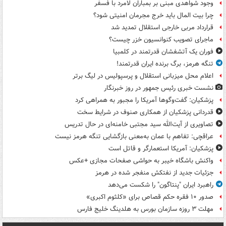
وجود شواهدی مبنی بر بمباران لامرد با فسفر
چرا بیت المال باید خرج مجرمان امنیتی شود؟
قرارداد مربی خارجی استقلال تمدید شد
ماجرای تصویب کنوانسیون خزر چیست؟
فوران یک آتشفشان قدرتمند در کلمبیا
تنگه هرمز، برگ برنده ایران قدرتمند!
اعلام محل میزبانی استقلال و پرسپولیس در لیگ برتر
نشست خبری رئیس جمهور در روز خبرنگار
پزشکیان: گفت‌وگوها آمریکا را مجبور به همراهی کرد
قدردانی پزشکیان از همکاری صنوف در شرایط سخت
تصاویری از آیت‌الله سید مجتبی خامنه‌ای در حال تدریس
عراقچی: تفاهم با عمان به‌معنی بازگشایی تنگه هرمز نیست
پزشکیان: آمریکا استعمارگر و قاتل است
واکنش باشگاه خیبر به حواشی صفحات مجازی +عکس
جزئیات جدید از نفتکش منفجر شده در هرمز
راهبرد ایران "پنتاگون" را شکست می‌دهد
صدور ۱۰ فقره حکم قصاص برای «کلثوم اکبری»
مهلت ۳ روزه سازمان بورس به هلدینگ خلیج فارس