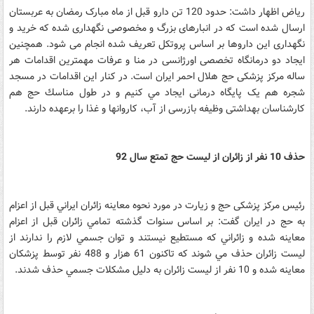
ریاض اظهار داشت: حدود 120 تن دارو قبل از ماه مبارک رمضان به عربستان
ارسال شده است که در انبارهای بزرگ و مخصوصی نگهداری شده كه خرید و
نگهداری این داروها بر اساس پروتکل تعریف شده انجام می شود. همچنین
ایجاد دو درمانگاه تخصصی اورژانسی در منا و عرفات مهمترین اقدامات هر
ساله مرکز پزشکی حج هلال احمر ایران است. در کنار این اقدامات در مسجد
شجره هم یک پایگاه درمانی ایجاد مي كنيم و در طول مناسك حج هم
کارشناسان بهداشتی وظیفه بازرسی از آب، کاروانها و غذا را برعهده دارند.
حذف 10 نفر از زائران از ليست حج تمتع سال 92
رئیس مرکز پزشکی حج و زیارت در مورد نحوه معاينه زائران ايراني قبل از اعزام
به حج در ايران گفت: بر اساس سنوات گذشته تمامي زائران قبل از اعزام
معاينه شده و زائراني كه مستطيع نيستند و توان جسمي لازم را ندارند از
ليست زائران حذف مي شوند كه تاكنون 61 هزار و 488 نفر توسط پزشكان
معاينه شده و 10 نفر از ليست زائران به دليل مشكلات جسمي حذف شدند.