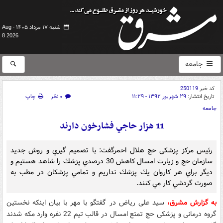
شنبه ۱۷ مرداد ۱۴۰۵ -
Aug
8 2026
جامعه
کد خبر
250119
تاریخ انتشار:
۲۹ شهریور ۱۳۹۲ - ۱۱:۲۹
۰ نظر
چاپ
جامعه
11 هزار حاجي فشارخون دارند
رئیس مرکز پزشکی حج هلال احمرگفت: با تصميم گيري و روش جديد
سازمان حج و زيارت امسال كاهش 30 درصدي پزشك را شاهد هستيم و
ديگر براي هر كاروان يك پزشك نداريم و تمامي پزشكان در مطب به
صورت گردشي كار مي كنند.
به گزارش مشرق،
سید علی ریاض در گفتگو با مهر با بیان اینکه نخستین
گروه درمانی و پزشکی حج تمتع امسال در قالب تیم 22 نفره وارد مکه شدند