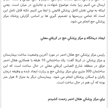
ارسال مي كنيم زيرا بحث موضوع شهادت و جانبازي در ميان است. يعني
اينكه به نوعي نقش كامل پزشكي قانوني را ايفا مي كنيم. نكته قابل تامل اين
است كه تمامي بررسيها و تصميم گيري ها بر اساس گزارش پزشك مركز
پزشكي حج انجام مي شود.
ايجاد درمانگاه و مركز پزشكي حج در كربلاي معلي
رئيس مركز پزشكي حج هلال احمر در مورد آخرين وضعيت ساخت بيمارستان
و مركز پزشكي در كربلا گفت: يك ساختماني 10 طبقه با همكاري هلال احمر
عراق در منطقه شارع العباس كربلاي معلي در حال ساخت است كه اين
ساختمان 300 متري براي مركز پزشكي حج و زيارت ايجاد شده و وظيفه درمان
زائران و اسكان پزشكان انجام مي شود. بيمارستان ديگر به متراژ 4 هزار متر
بوده كه آن هم در حال ساخت است.
براي مركز پزشكي هلال احمر زحمت كشيدم