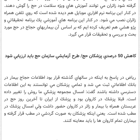
گرفته شود زائران مي توانند آموزش هاي ويژه سلامت در حج را گوش دهند.
در كنار اين برنامه نرم افزاري موبايل هم ديده شده است كه روي تلفن همراه
زائران نصب مي شود. در كنار اين برنامه هاي آموزشي يك برنامه تحقيقاتي و
پژو هشي هم تعريف كرده ايم كه بر اساس آن بيماريهاي حجاج در حج مورد
بحث و بررسي و تحقيقات قرار مي گيرد.
كاهش 50 درصدي پزشكان حج/ طرح آزمايشي سازمان حج بايد ارزيابي شود
رياض در پاسخ به اينكه در سالهاي گذشته قرار بود اطلاعات حجاج بيمار در
بانك اطلاعاتي ثبت مي شد و تمامي پزشكان مي توانستند به اين اطلاعات
دسترسي داشته باشند گفت: امسال مجموعه پزشكي ما روش را تغيير داده
است. قبلا پزشك در كاروان بود و پزشك از ايران تا آخرين روز حج در
عربستان همراه با بيمار و زائر در كاروان حضور داشت ولي امسال پزشك در
مطب شده است. يعني اينكه پزشكان به صورت گردشي در مطب قرار گرفته و
بيماران تمام كاروان ها را بايد معاينه كنند.