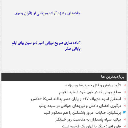
جاده‌های مشهد آماده میزبانی از زائران رضوی
آماده سازی ضریح نورانی امیرالمومنین برای ایام
پایانی صفر
پربازدیدترین ها
تأیید ربایش و قتل حمیدرضا رجب‌زاده
مداح جوانی که در خون خود غلطید +فیلم
استقرار انبوه «دی‌اف‑۱۷» و پایان عصر پدافند آمریکا +عکس
درگیری اعضای داعش و نیروهای جولانی در سیده زینب
پزشکیان: جنایات امروز واشنگتن را هم محکوم کنید
بیانیه سپاه پاسداران به مناسبت روز خبرنگار
فارن افرز: جنگ با ایران یک فاجعه است