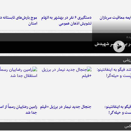
عه معافیت سربازان
دستگیری ۶ نفر در بهشهر به اتهام
تشویش اذهان عمومی
استان
ده
در بر پای پسر شهیدش
رزشی
یگو به اینفانتینو:
جنجال جدید نیمار در برزیل +فیلم
رامین رضاییان رسماً از اس
ست‌ و حیله‌گر!
جدا شد
عکس