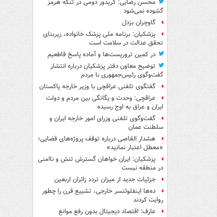
محسن رضایی: کریدور دومی در تنگه هرمز
گشوده نمی‌شود
گاوچران بزدل
پزشکیان: برنامه ملی پزشک خانواده، زیربنای
تحقق عدالت در سلامت است
در کمین تروریست‌ها و آماده پاسخ قاطعیم
توضیح معاون دفتر پزشکیان درباره انتشار
گفت‌وگوی رئیس‌جمهوری با مردم
گفتگوی تلفنی عراقچی با وزیر خارجه پاکستان
عراقچی: وحدت و یگانگی بین مردم و دولت
ایران و عراق به اوج رسیده
گفت‌وگوی تلفنی وزرای امور خارجه ایران و
سلطنت عمان
هشدار القاصی درباره توقف پروژه‌های قضایی؛
«معطل اعتبار نمانید»
پزشکیان: ایران خواهان گسترش تنش و ناامنی
در منطقه نیست
جزئیات جدید از میزان تردد زائران اربعین
ده‌ها اینفلوئنسر خارجی، تشییع قرن را چطور
روایت کردند
عارف: اقتصاد دیجیتال بدون رفع موانع