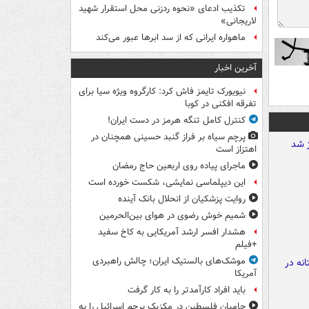
تکذیب ادعای «نحوه ردزنی محل استقرار شهید
لاریجانی»
ماهواره ایرانی که از سد ابرها عبور می‌کند
آخرین اخبار
نیویورک تایمز فاش کرد: کارگروه ویژه سیا برای
تفرقه افکنی در کوبا
کنترل کامل تنگه هرمز در دست ایران!
پرچم سیاه بر فراز گنبد حسینی همچنان در
اهتزاز است
ماجرای پیاده روی اربعین حاج رمضان
این دیپلماسی نمایشی، شکست خورده است
روایت پزشکیان از انحلال بانک آینده
شمیم خوش رضوی در هوای بین‌الحرمین
هشدار افسر ارشد آمریکایی به کاخ سفید
+فیلم
موشک‌های بالستیک ایران؛ چالش راهبردی
آمریکا
باید افراد کارآمدتر را به کار گرفت
حامیان فلسطین در مکزیک پرچم اسرائیل را به