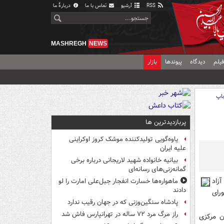
RSS
آرشیو
تماس با ما
دربارهٔ ما
MASHREGH
NEWS
یلم
دیدگاه
پیوندها
بازار
اپ
پربازدیدترین ها
یاوه‌گویی تولیدکننده موشک کروز اوکراینی
علیه ایران
بیانیه خانواده شهید لاریجانی درباره برخی
گمانه‌زنی‌های رسانه‌ای
زاد
ماهواره‌ها خسارت انفجار جبل‌علی امارت را لو
دادند
رای
پادشاه سنگین‌وزنی که در جهان رقیب ندارد
راز مرگ مرد ۷۲ ساله در تهرانپارس فاش شد
ن مرکزی