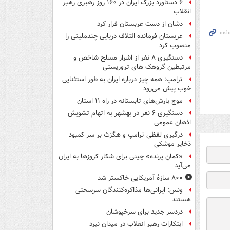
۶ دستاورد بزرگ ایران در ۱۶۰ روز رهبری رهبر
انقلاب
دشان از دست عربستان فرار کرد
عربستان فرمانده ائتلاف دریایی چندملیتی را
منصوب کرد
دستگیری ۸ نفر از اشرار مسلح شاخص و
مرتبطین گروهک های تروریستی
ترامپ: همه چیز درباره ایران به طور استثنایی
خوب پیش می‌رود
موج بارش‌های تابستانه در راه ۱۱ استان
دستگیری ۶ نفر در بهشهر به اتهام تشویش
اذهان عمومی
درگیری لفظی ترامپ و هگزث بر سر کمبود
ذخایر موشکی
«کمانِ پرنده» چینی برای شکار کروزها به ایران
می‌آید
۸۰۰ سازۀ آمریکایی خاکستر شد
ونس: ایرانی‌ها مذاکره‌کنندگان سرسختی
هستند
دردسر جدید برای سرخپوشان
ابتکارات رهبر انقلاب در میدان نبرد