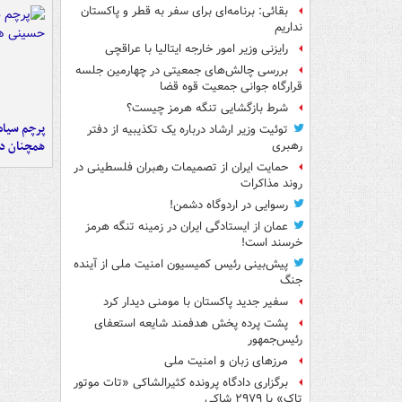
بقائی: برنامه‌ای برای سفر به قطر و پاکستان
نداریم
رایزنی وزیر امور خارجه ایتالیا با عراقچی
بررسی چالش‌های جمعیتی در چهارمین جلسه
قرارگاه جوانی جمعیت قوه قضا
شرط بازگشایی تنگه هرمز چیست؟
پرچم سیاه
توئیت وزیر ارشاد درباره یک تکذیبیه از دفتر
همچنان در
رهبری
حمایت ایران از تصمیمات رهبران فلسطینی در
روند مذاکرات
رسوایی در اردوگاه دشمن!
عمان از ایستادگی ایران در زمینه تنگه هرمز
خرسند است!
پیش‌بینی رئیس کمیسیون امنیت ملی از آینده
جنگ
سفیر جدید پاکستان با مومنی دیدار کرد
پشت پرده پخش هدفمند شایعه استعفای
رئیس‌جمهور
مرزهای زبان و امنیت ملی
برگزاری دادگاه پرونده کثیرالشاکی «تات موتور
تاک» با ۲۹۷۹ شاکی