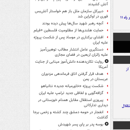
آتش کشیدند
دبیرکل سازمان ملل باز هم خواستار آتش‌بس
فوری در اوکراین شد
موج بارش‌های تابستانه در راه ۱۱
آنچه رهبر شهید سال‌ها پیش دیده بودند
حمایت هلندی‌ها از مظلومیت فلسطین +فیلم
افشای برکناری در موساد پس از شکست پروژه
علیه ایران
دستگیری عامل انتشار مطالب توهین‌آمیز
علیه زائران اربعین در فضای مجازی
روایت تکان‌دهنده دانش‌آموز مینابی از جنایت
آمریکا
هدف قرار گرفتن اتاق‌ فرماندهی مزدوران
عربستان در یمن
شکست پروژه «خاورمیانه جدید» نتانیاهو
گزافه‌گویی و لفاظی جدید ترامپ علیه ایران
پیروزی استقلال مقابل همنام خوزستانی در
دیداری تدارکاتی
تقلال
انفجار در حومه دمشق چند کشته و زخمی برجا
گذاشت
بوسه‌ پدر بر پای پسر شهیدش