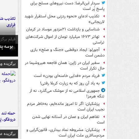
سردار ابن‌الرضا: دست نیروهای مسلح برای
پاسخ پُر است
تکذیب ادعای «نحوه ردزنی محل استقرار شهید
تکذیب شای
لاریجانی»
فراری
شناسایی و بازداشت ۲۱مزدور موساد در کرمان
تهاتر ۱۶۷۳ میلیارد تومان از اموال شرکت‌های
فیلم برگزی
تراستی
بوسه‌ پ
آجورلو: ایجاد دوقطبی «جنگ و صلح‌» بازی
دشمن است
سفیر ایران در ژاپن: همان فاجعه هیروشیما در
برگزیده و
حال تکرار است
فریاد مردم «فدایی خامنه‌ای بودن» است
به یاد آن روز که به زیارت کربلا رفتی!
جمهوری اسلامی نه از موشک می‌گذرد، نه از
تنگه هرمز!
پزشکیان: اگر تا امروز مانده‌ایم، به‌خاطر مردم
نجیب ایران است
حمله تند ف
تفاهم ایران و عمان در آستانه نهایی شدن
دروغگو، پَ
است
پزشکیان: مشروطه نماد بیداری، قانون‌گرایی و
برگزیده 
مردم‌سالاری ملت ایران است