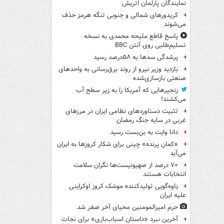
نمایندگان پارلمان اتریش
کریدورهای شمالی و جنوبی تنگه هرمز حذف
می‌شوند
پاسخ قاطع ملیحه محمدی به نسخه
تسلیم‌طلبی روی آنتن BBC
پرشدگی سدها به ۵۸درصد رسید
بازدید وزیر نیرو از روند برق‌رسانی به واحدهای
صنعتی بازسازی‌شده
زنجیرهایی که آمریکا را به زیر سطح آب
می‌کشند!
تثبیت دستاوردهای نظامی ایران در مرزهای
غربی در سایه جنگ رمضان
دانا وایت به بن‌بست رسید
«کمانِ پرنده» چینی برای شکار کروزها به ایران
می‌آید
۷۰ درصد از صهیونیست‌ها نگران سلامت
انتخابات هستند
یاوه‌گویی تولیدکننده موشک کروز اوکراینی
علیه ایران
حرم امیرالمومنین محیای آخر صفر شد
آخرین نبرد «داستان اسباب‌بازی» برای نجات