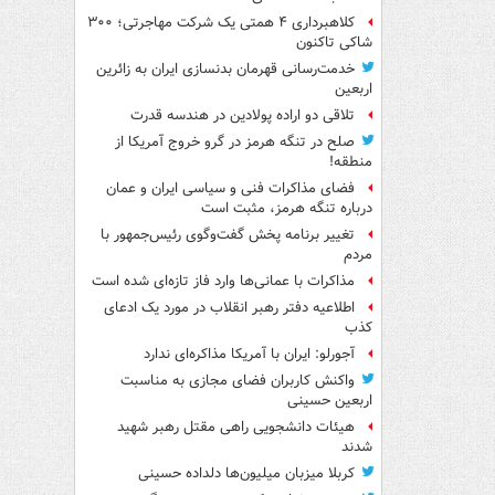
کلاهبرداری ۴ همتی یک شرکت مهاجرتی؛ ۳۰۰
شاکی تاکنون
خدمت‌رسانی قهرمان بدنسازی ایران به زائرین
اربعین
تلاقی دو اراده پولادین در هندسه قدرت
صلح در تنگه هرمز در گرو خروج آمریکا از
منطقه!
فضای مذاکرات فنی و سیاسی ایران و عمان
درباره تنگه هرمز، مثبت است
تغییر برنامه پخش گفت‌وگوی رئیس‌جمهور با
مردم
مذاکرات با عمانی‌ها وارد فاز تازه‌ای شده است
اطلاعیه دفتر رهبر انقلاب در مورد یک ادعای
کذب
آجورلو: ایران با آمریکا مذاکره‌ای ندارد
واکنش کاربران فضای مجازی به مناسبت
اربعین حسینی
هیئات دانشجویی راهی مقتل رهبر شهید
شدند
کربلا میزبان میلیون‌ها دلداده حسینی