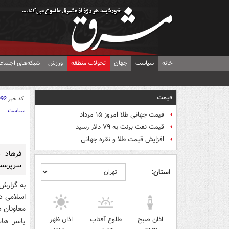
خانه
سیاست
جهان
تحولات منطقه
ورزش
شبکه‌های اجتماع
قیمت
کد خبر
992
سیاست
قیمت جهانی طلا امروز ۱۵ مرداد
قیمت نفت برنت به ۷۹ دلار رسید
افزایش قیمت طلا و نقره جهانی
فرهاد د
سرپرست 
استان:
به گزارش
اسلامی در
معاونان د
اذان صبح
طلوع آفتاب
اذان ظهر
یاسر هاش