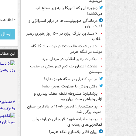
می‌شوند
زنجیرهایی که آمریکا را به زیر سطح آب
می‌کشند!
*
لطفا عدد م
درماندگی صهیونیست‌ها در برابر استراتژی و
قدرت ایران
۶ دستاورد بزرگ ایران در ۱۶۰ روز رهبری رهبر
انقلاب
ادعای شبکه «الحدث» درباره ایجاد گذرگاه
موقت در تنگه هرمز
این مطالب
ابتکارات رهبر انقلاب در میدان نبرد
هلاکت اعضای یک تیم تروریستی در جنوب
سیستان
ترامپ کنترلی بر تنگه هرمز ندارد!
وقتی ورزش با معنویت عجین بشه!
پزشکیان: مشروطه نقطه عطف بیداری و
آزادی‌خواهی ملت ایران بود
پورجمشیدیان: اربعین ۱۴۰۵ با بالاترین سطح
رهبری رهب
امنیت برگزار شد
بیانیه خانواده شهید لاریجانی درباره برخی
گمانه‌زنی‌های رسانه‌ای
ایران آقای بلامنازع تنگه هرمز!