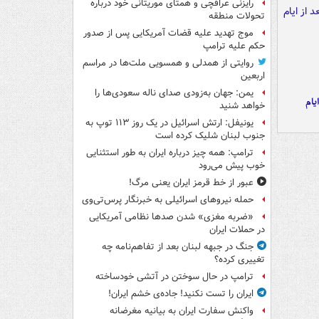
رایزنی عراقچی و همتای موریتانی خود درباره
تحولات منطقه
موج تهدید علیه قضات آمریکایی پس از صدور
حکم علیه ترامپ
روایتی از همدلی و همسویی ملت‌ها در مراسم
اربعین
یمن: جهان به‌زودی صدای ناله سعودی‌ها را
یام
خواهد شنید
یونیفل: ارتش اسرائیل در یک روز ۱۱۳ توپ به
جنوب لبنان شلیک کرده است
ترامپ: همه چیز درباره ایران به طور استثنایی
خوب پیش می‌رود
عبور از خط قرمز ایران یعنی مرگ!
حمله نیروهای اسرائیلی به خبرنگار پرس‌تی‌وی
«ضربه مغزی» شدن صدها نظامی آمریکایی
در حملات ایران
جنگ در جبهه لبنان بعد از تفاهم‌نامه چه
تغییری کرده؟
ترامپ در حال سوختن در آتشی خودساخته
ایران را تست نکنید! جاده‌ی خشم ایران!
واکنش سفارت ایران به بیانیه مغرضانه