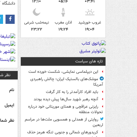
۱۲:۱۰
۰۵:۱۶
۰۳:۴۱
دانشگاه آ
غروب خورشید
اذان مغرب
نیمه‌شب شرعی
۲۳:۲۲
۱۹:۲۴
۱۹:۰۴
تازه های سیاست
این دیپلماسی نمایشی، شکست خورده است
نظر شم
موشک‌های بالستیک ایران؛ چالش راهبردی
آمریکا
نام
باید افراد کارآمدتر را به کار گرفت
آنچه رهبر شهید سال‌ها پیش دیده بودند
ایمیل
رایزنی عراقچی و همتای موریتانی خود درباره
تحولات منطقه
روایتی از همدلی و همسویی ملت‌ها در مراسم
نظر شما 
اربعین
کریدورهای شمالی و جنوبی تنگه هرمز حذف