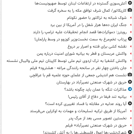
آتش‌سوزی گسترده در ارتفاعات لبنان توسط صهیونیست‌ها
کاریکاتور/ کمال شرف توافق مکه را به سخره گرفت
شوک شبانه به تراکتور با حضور نکونام
جنگ ایران ده‌ها هزار شغل را در آمریکا از بین برد
رویترز: دموکرات‌ها قصد انجام تحقیقات علیه ترامپ را دارند
پرتاب تخم‌مرغ به سمت نخست‌وزیر کوزوو در وسط پارلمان!
نقشه کشی برای فتنه و اصرار بر دروغ
واکنش عربستان و قطر به بیانیه شورای امنیت درباره یمن
واکنش کشفیا به ترک اردوی تیم ملی توسط کاپیتان تیم ملی والیبال نشسته
جان باختن چهار نفر در سانحه رانندگی مراغه - هشترود+ فیلم
نشست هم اندیشی جمعی از علمای حوزه علمیه قم با عراقچی
حریق در شهرک صنعتی نصیرآباد در بهارستان
مذاکرات تنگه با عمان باید چگونه باشد؟
بیانیه تند فیفا در دفاع از آقای رئیس!
آیا روند عدلیه در مقابله با فساد تغییری کرده است؟
آمریکا از طریق ترکیه تسلیحات و مهمات به اوکراین می‌فرستد
نخستین تصویر مسی بعد از مرگ پدر
حریق در شهرک صنعتی نصیرآباد+ فیلم
شهرک‌نشین‌ها اموال فلسطینی‌ها را به آتش کشیدند!