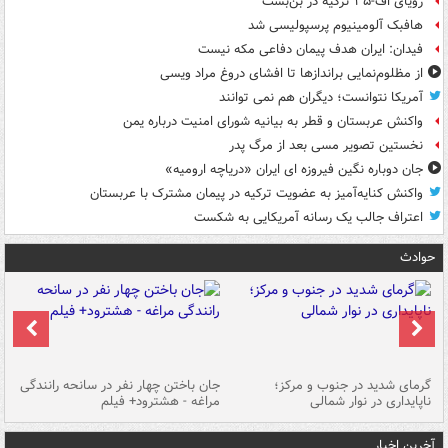
رویای اف-۳۵ ترکیه در بن‌بست
هافبک آلومینیوم پرسپولیسی شد
فیدان: ایران هدف پیمان دفاعی مکه نیست
از مظلوم‌نمایی براندازها تا افشای دروغ مراد ویسی
آمریکا نتوانست؛ دیگران هم نمی توانند
واکنش عربستان و قطر به بیانیه شورای امنیت درباره یمن
نخستین تصویر مسی بعد از مرگ پدر
جان دوباره نگین فیروزه ای ایران «دریاچه ارومیه»
واکنش کنایه‌آمیز به عضویت ترکیه در پیمان مشترک با عربستان
اعتراف جالب یک رسانه آمریکایی به شکست
حوادث
گرمای شدید در جنوب و مرکز؛
جان باختن چهار نفر در سانحه رانندگی
حر
ناپایداری در نوار شمالی
مراغه - هشترود+ فیلم
به
آخرین اخبار