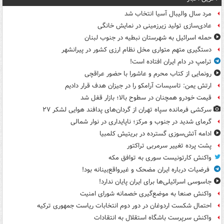
مرد سال والیبال آسیا انتخاب شد
عادی‌سازی تولید زیرزمینی در نمایش خانگی
حمله اسرائیل به شهرستان نبطیه در جنوب لبنان
دستگیری متهم متواری مخل نظام ارزی کشور در پیرانشهر
ترامپ در دام ایران افتاده است!
رونمایی از کتاب محرم و عاشورا با حضور عراقچی
ارتش یمن: تاسیسات آرامکو را در جیزان هدف قرار دادیم
قیمت خودرو همچنان در سطوح بالا؛ بازار قفل شد
سرکشی فرمانده سپاه تهران از گردان‌های پدافند هوایی لشکر ۲۷
گرمای شدید در جنوب و مرکز؛ ناپایداری در نوار شمالی
ادامه آتش‌سوزی گسترده در بریتیش کلمبیا
پشت پرده تغییر سرمربی تراکتور
واکنش کارتونیست سوری به توافق مکه
فرضیات درباره ایران مضحک و غیرواقع‌بینانه بود!
جاسوسی اسرائیلی‌ها برای ایران پایان ندارد!
واکنش صنعا به موضع‌گیری خصمانه شورای امنیت
احتمال شکست اردوغان در دور دوم انتخابات ریاست جمهوری ترکیه
واکنش سرپرست باشگاه استقلال به انتقادات