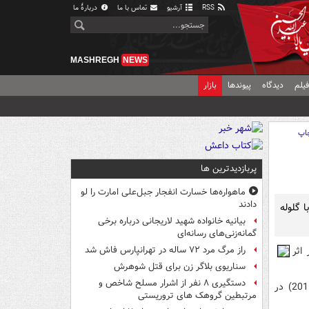
RSS
آرشیو
تماس با ما
دربارهٔ ما
MASHREGH
NEWS
یلم
دیدگاه
پیوندها
بازار
اپ
پربازدیدترین ها
ماهواره‌ها خسارت انفجار جبل‌علی امارت را لو
دادند
 گلوله
بیانیه خانواده شهید لاریجانی درباره برخی
گمانه‌زنی‌های رسانه‌ای
اثر
راز مرگ مرد ۷۲ ساله در تهرانپارس فاش شد
سناریوی بلاگر زن برای قتل شوهرش
دستگیری ۸ نفر از اشرار مسلح شاخص و
براساس اين گزارش، عليرضا پهلوي در صبحگاه چهاردم دي ماه 1389 (چهارم ژانويه 2011) در
مرتبطین گروهک های تروریستی