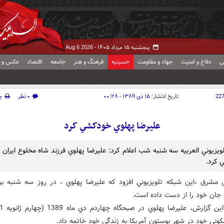
پنجشنبه ۱۵ مرداد ۱۴۰۵ -
Aug 6 2026
ی
دفاع و امنیت
جهاد و مقاومت
حسینیه
فرهنگ و هنر
جامعه
اقتصاد
عکس و ف
22
تاریخ انتشار:
۱۵ دی ۱۳۸۹ - ۰۰:۲۸
۰ نظر
چ
عليرضا پهلوي خودکشي کرد
ويزيوني العربيه سه شنبه شب اعلام کرد: عليرضا پهلوي فرزند شاه مخلوع ايران با
 کرد.
 مشرق ،اين شبکه تلويزيوني افزود که عليرضا پهلوي ، در روز سه شنبه بر 
ان خود را از دست داده است.
وني خود در شهر بوستون آمريکا به زندگي خود خاتمه داد.