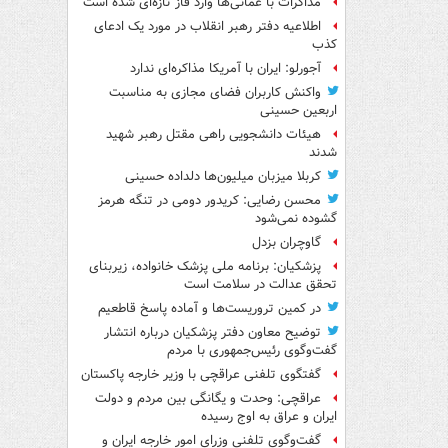
مذاکرات با عمانی‌ها وارد فاز تازه‌ای شده است
اطلاعیه دفتر رهبر انقلاب در مورد یک ادعای
کذب
آجورلو: ایران با آمریکا مذاکره‌ای ندارد
واکنش کاربران فضای مجازی به مناسبت
اربعین حسینی
هیئات دانشجویی راهی مقتل رهبر شهید
شدند
کربلا میزبان میلیون‌ها دلداده حسینی
محسن رضایی: کریدور دومی در تنگه هرمز
گشوده نمی‌شود
گاوچران بزدل
پزشکیان: برنامه ملی پزشک خانواده، زیربنای
تحقق عدالت در سلامت است
در کمین تروریست‌ها و آماده پاسخ قاطعیم
توضیح معاون دفتر پزشکیان درباره انتشار
گفت‌وگوی رئیس‌جمهوری با مردم
گفتگوی تلفنی عراقچی با وزیر خارجه پاکستان
عراقچی: وحدت و یگانگی بین مردم و دولت
ایران و عراق به اوج رسیده
گفت‌وگوی تلفنی وزرای امور خارجه ایران و