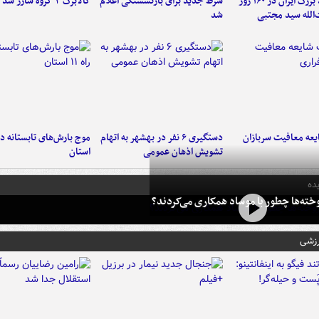
۶ دستاورد بزرگ ایران در ۱۶۰ روز
شرط جدید برای بازنشستگی اعلام
کالابرگ ۳ گروه شارژ شد
‌الله سید مجتبی
شد
عه معافیت سربازان
دستگیری ۶ نفر در بهشهر به اتهام
تشویش اذهان عمومی
استان
ده
خته‌ها چطور با موساد همکاری می‌کردند؟
رزشی