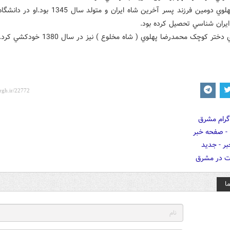
عليرضا پهلوي دومين فرزند پسر آخرين شاه ايران و متولد سال 5
ايران شناسي تحصيل کرده بود.
 دختر کوچک محمدرضا پهلوي ( شاه مخلوع ) نيز در سال 1380 خودکشي کرد.
ا