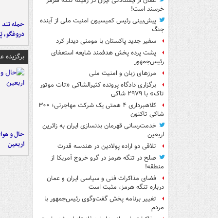
عمان از ایستادگی ایران در زمینه تنگه هرمز
خرسند است!
پیش‌بینی رئیس کمیسیون امنیت ملی از آینده
حمله تند ف
جنگ
دروغگو، پَ
سفیر جدید پاکستان با مومنی دیدار کرد
پشت پرده پخش هدفمند شایعه استعفای
برگزیده 
رئیس‌جمهور
مرزهای زبان و امنیت ملی
برگزاری دادگاه پرونده کثیرالشاکی «تات موتور
تاک» با ۲۹۷۹ شاکی
کلاهبرداری ۴ همتی یک شرکت مهاجرتی؛ ۳۰۰
شاکی تاکنون
خدمت‌رسانی قهرمان بدنسازی ایران به زائرین
حال و هوای
اربعین
اربعین
تلاقی دو اراده پولادین در هندسه قدرت
صلح در تنگه هرمز در گرو خروج آمریکا از
منطقه!
فضای مذاکرات فنی و سیاسی ایران و عمان
درباره تنگه هرمز، مثبت است
تغییر برنامه پخش گفت‌وگوی رئیس‌جمهور با
مردم