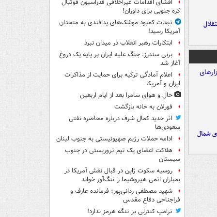
افشای اقدامات غیراخلاقی فدراسیون فوتبال
کره جنوبی برای داوران!
تبعات کمبود موشک‌های پدافندی به متحدان
تقلال
آمریکا رسید!
ابتکارات رهبر انقلاب در میدان نبرد
برنی سندرز: جنگ علیه ایران بر پایه یک دروغ
آغاز شد
اعلام آمادگی ترکیه برای حمایت از مذاکرات
ایران و آمریکا
حال و هوای سامرا بعد از ایام اربعین
فورلان به خانه بازگشت
اثر جدید کمال شرف درباره محاصره نفتی
سعودی‌ها
ای شمال
ادامه حملات رژیم صهیونیستی به جنوب لبنان
هلاکت اعضای یک تیم تروریستی در جنوب
سیستان
روسیه سکوت ژاپن در قبال نقش آمریکا در
بمباران اتمی هیروشیما را ننگ‌آور خواند
شهید مصطفی ردانی‌پور؛ فرمانده عارف و
فراجناحی دفاع مقدس
ترامپ کنترلی بر تنگه هرمز ندارد!