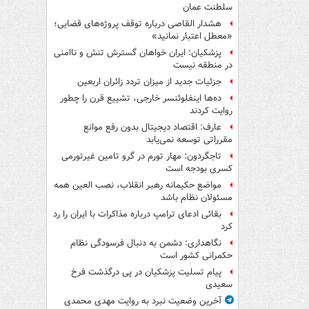
سلطنت عمان
هشدار القاصی درباره توقف پروژه‌های قضایی؛
«معطل اعتبار نمانید»
پزشکیان: ایران خواهان گسترش تنش و ناامنی
در منطقه نیست
جزئیات جدید از میزان تردد زائران اربعین
ده‌ها اینفلوئنسر خارجی، تشییع قرن را چطور
روایت کردند
عارف: اقتصاد دیجیتال بدون رفع موانع
مقرراتی توسعه نمی‌یابد
تاجگردون: مهار تورم در گرو تامین غیرتورمی
کسری بودجه است
مواضع حکیمانه رهبر انقلاب، نصب العین همه
مسئولان نظام باشد
بقائی ادعای ترامپ درباره مذاکرات با ایران را رد
کرد
نگاهداری: دشمن به دنبال فرسودگی نظام
حکمرانی کشور است
پیام تسلیت پزشکیان در پی درگذشت فرخ
سعیدی
آخرین وضعیت نبرد به روایت مهدی محمدی