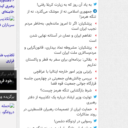
به یاد آن روز که به زیارت کربلا رفتی!
رهبری آیت
خامنه‌ای
جمهوری اسلامی نه از موشک می‌گذرد، نه از
تنگه هرمز!
پزشکیان: اگر تا امروز مانده‌ایم، به‌خاطر مردم
نجیب ایران است
تفاهم ایران و عمان در آستانه نهایی شدن
است
پزشکیان: مشروطه نماد بیداری، قانون‌گرایی و
مردم‌سالاری ملت ایران است
تکذیب شای
بقائی: برنامه‌ای برای سفر به قطر و پاکستان
فراری
نداریم
رایزنی وزیر امور خارجه ایتالیا با عراقچی
فیلم برگزی
بررسی چالش‌های جمعیتی در چهارمین جلسه
خود فرو
قرارگاه جوانی جمعیت قوه قضا
شرط بازگشایی تنگه هرمز چیست؟
برگزیده و
توئیت وزیر ارشاد درباره یک تکذیبیه از دفتر
رهبری
حمایت ایران از تصمیمات رهبران فلسطینی در
روند مذاکرات
رسوایی در اردوگاه دشمن!