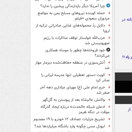
چرا آمریکا دیگر بازدارندگی پیشین را ندارد؟
حمله کوبنده نیروهای مسلح یمن به مواضع
مزدوران سعودی +فیلم
دلایل ردّ محموله‌های غذایی صادراتی ترکیه از
اروپا
حزب‌الله خواستار توقف مذاکرات با رژیم
صهیونیستی شد
خود فروخته‌ها چطور با موساد همکاری
می‌کردند؟
موج بارش‌های تابستانه در راه ۱۱
آتش‌سوزی در منطقه حفاظت‌شده دیزمار مهار
شد
کویت دستور تعطیلی تنها مدرسه ایرانی را
صادر کرد
حرم امام علی (ع) مهیای عزاداری دهه آخر
صفر شد
واکنش عالیشاه بعد از پیوستن به گل‌گهر
ادعای شبکه «الحدث» درباره ایجاد گذرگاه
موقت در تنگه هرمز
تشریح جزئیات تصادف ۱۲ خودرو با ۱۹ مصدوم
لیونل مسی چگونه وارد باشگاه میلیاردها شد؟