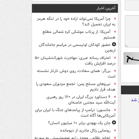
آخرین اخبار
چرا آمریکا نمی‌تواند اراده خود را در تنگه هرمز
به ایران تحمیل کند؟
آمریکا: از پرتاب موشکی کره شمالی مطلع
هستیم
حضور کودکان اوتیسمی در مراسم جاماندگان
اربعین
اعتراف رسانه عبری: مهاجرت شهرک‌نشینان ۵۰
درصد افزایش یافت
برزگر: همای سعادت روی دوش تارتار نشسته
است
نیروهای مسلح یمن: تجمع مزدوران سعودی را
هدف قرار دادیم
۶ دستاورد بزرگ ایران در ۱۶۰ روز رهبری
آیت‌الله سید مجتبی خامنه‌ای
جانسون: ترامپ از پیامدهای جنگ با ایران برای
آمریکایی‌ها آگاه است
جان یک یهودی برابر ۱۰ میلیون انسان؟
رونمایی رئال مادرید از دیومانده
تجاوز نظامی مجدد رژیم صهیونیستی به سوریه