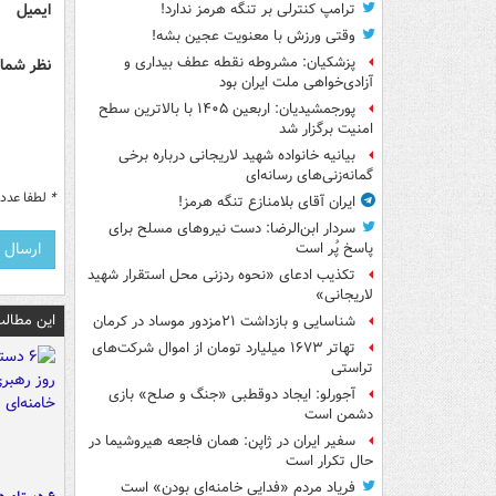
ایمیل
ترامپ کنترلی بر تنگه هرمز ندارد!
وقتی ورزش با معنویت عجین بشه!
پزشکیان: مشروطه نقطه عطف بیداری و
نظر شما 
آزادی‌خواهی ملت ایران بود
پورجمشیدیان: اربعین ۱۴۰۵ با بالاترین سطح
امنیت برگزار شد
بیانیه خانواده شهید لاریجانی درباره برخی
گمانه‌زنی‌های رسانه‌ای
*
لطفا عدد م
ایران آقای بلامنازع تنگه هرمز!
سردار ابن‌الرضا: دست نیروهای مسلح برای
پاسخ پُر است
تکذیب ادعای «نحوه ردزنی محل استقرار شهید
لاریجانی»
این مطالب
شناسایی و بازداشت ۲۱مزدور موساد در کرمان
تهاتر ۱۶۷۳ میلیارد تومان از اموال شرکت‌های
تراستی
آجورلو: ایجاد دوقطبی «جنگ و صلح‌» بازی
دشمن است
سفیر ایران در ژاپن: همان فاجعه هیروشیما در
حال تکرار است
فریاد مردم «فدایی خامنه‌ای بودن» است