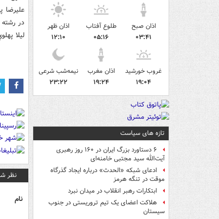
در رشته 
اذان صبح
طلوع آفتاب
اذان ظهر
ليلا پهلوي
۱۲:۱۰
۰۵:۱۶
۰۳:۴۱
غروب خورشید
اذان مغرب
نیمه‌شب شرعی
۲۳:۲۲
۱۹:۲۴
۱۹:۰۴
تازه های سیاست
۶ دستاورد بزرگ ایران در ۱۶۰ روز رهبری
آیت‌الله سید مجتبی خامنه‌ای
ادعای شبکه «الحدث» درباره ایجاد گذرگاه
نظر شم
موقت در تنگه هرمز
ابتکارات رهبر انقلاب در میدان نبرد
نام
هلاکت اعضای یک تیم تروریستی در جنوب
سیستان