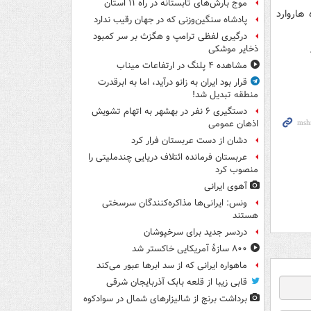
موج بارش‌های تابستانه در راه ۱۱ استان
134 بود.او در دانشگاه هاروارد
پادشاه سنگین‌وزنی که در جهان رقیب ندارد
درگیری لفظی ترامپ و هگزث بر سر کمبود
ذخایر موشکی
مشاهده ۴ پلنگ در ارتفاعات میناب
قرار بود ایران به زانو درآید، اما به ابرقدرت
منطقه تبدیل شد!
دستگیری ۶ نفر در بهشهر به اتهام تشویش
اذهان عمومی
دشان از دست عربستان فرار کرد
عربستان فرمانده ائتلاف دریایی چندملیتی را
منصوب کرد
آهوی ایرانی
ونس: ایرانی‌ها مذاکره‌کنندگان سرسختی
هستند
دردسر جدید برای سرخپوشان
۸۰۰ سازۀ آمریکایی خاکستر شد
ماهواره ایرانی که از سد ابرها عبور می‌کند
قابی زیبا از قلعه بابک آذربایجان شرقی
برداشت برنج از شالیزارهای شمال در سوادکوه