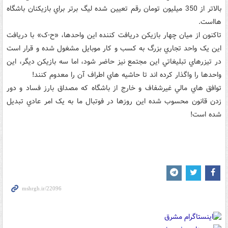
بالاتر از 350 ميليون تومان رقم تعيين شده ليگ برتر براي بازيکنان باشگاه
هااست.
تاکنون از ميان چهار بازيکن دريافت کننده اين واحدها، «ح-ک» با دريافت
اين يک واحد تجاري بزرگ به کسب و کار موبايل مشغول شده و قرار است
در تيزرهاي تبليغاتي اين مجتمع نيز حاضر شود، اما سه بازيکن ديگر، اين
واحدها را واگذار کرده اند تا حاشيه هاي اطراف آن را معدوم کنند!
توافق هاي مالي غيرشفاف و خارج از باشگاه که مصداق بارز فساد و دور
زدن قانون محسوب شده اين روزها در فوتبال ما به يک امر عادي تبديل
شده است!