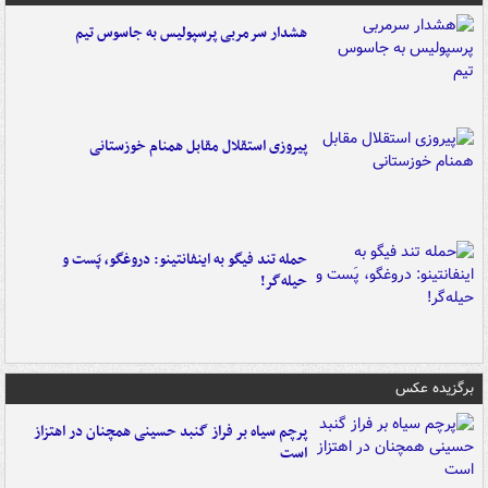
هشدار سرمربی پرسپولیس به جاسوس تیم
پیروزی استقلال مقابل همنام خوزستانی
حمله تند فیگو به اینفانتینو: دروغگو، پَست‌ و
حیله‌گر!
برگزیده عکس
پرچم سیاه بر فراز گنبد حسینی همچنان در اهتزاز
است