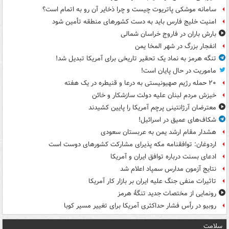
سامانه موشکی پاتریوت چیست و چرا ذخایر آن رو به اتمام است؟
امنیت خلیج فارس باید به دست کشورهای منطقه تأمین شود
بارش باران در فاروج خراسان شمالی
انفجار بزرگ در شهر المخا یمن
تنگه هرمز به نماد یک تحقیر تاریخی برای آمریکا تبدیل شد!
ماموریت در حال پایان است!
۲۰ حمله رژیم صهیونیستی به درعا و قنیطره در یک هفته
خیزش مردم لبنان علیه دولت سازشکار و خائن
معترضان آرژانتینی پرچم آمریکا را پایین کشیدند
شکاف‌های عمیق در اسرائیل!
هشدار مقام ارشد یمن به عربستان سعودی
اردوغان: توافقنامه مکه پذیرای مشارکت کشورهای دوست است
ادعای بسنت درباره توافق ایران و آمریکا
نتایج آزمون مدارس سمپاد اعلام شد
تاثیرات منفی جنگ علیه ایران بر بازار کار آمریکا
رونمایی از مختصات جدید تنگۀ هرمز
روبیو در رأس فشار حداکثری آمریکا برای تغییر مسیر کوبا
سلامت