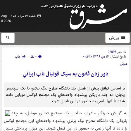
شنبه ۱۷ مرداد ۱۴۰۵ -
Aug
8 2026
ورزش
کد خبر
22096
تاریخ انتشار:
۱۳ دی ۱۳۸۹ - ۰۰:۳۱
۰ نظر
چاپ
ورزش
دور زدن قانون به سبک فوتبال ناب ايراني
بر اساس توافق پيش از فصل يک باشگاه مطرح ليگ برتري با يک اسپانسر
پنهان، به چند بازيکن پيشنهاد واحدهاي يک مجتمع لوکس موبايل داده
شده تا آنها راضي به حضور در اين فصل شوند.
به گزارش خبرنگار مشرق، صاحب يک مجتمع تجاري موبايل، به چند
بازيکن يک باشگاه مطرح ليگ برتري پيشنهاد واحدهاي اين مجتمع لوکس
را داده تا آنها راضي به حضور در اين فصل شوند. اين ميزان پرداختي بسيار