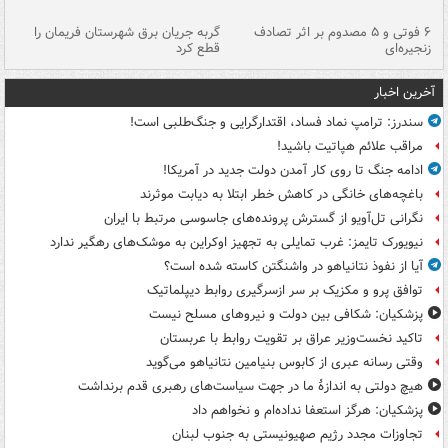
۶ فوتی و ۵ مصدوم بر اثر تصادف
گربه جریان برق شهرستان فریمان را
رگ
زنجیره‌ای
قطع کرد
آخرین اخبار
سندرز: ترامپ نماد فساد، اقتدارگرایی و جنگ‌طلبی است!
مراقب علائم هپاتیت باشید!
ادامه جنگ تا روی کار آمدن دولت جدید در آمریکا!
باغچه‌های خانگی در کاهش خطر ابتلا به دیابت موثرند
نگرانی تل‌آویو از گسترش پرونده‌های جاسوسی مرتبط با ایران
نیویورک تایمز: غرب تمایلی به تجهیز اوکراین به موشک‌های رهگیر ندارد
آیا از نفوذ نتانیاهو در واشنگتن کاسته شده است؟
توافق پرو و مکزیک بر سر ازسرگیری روابط دیپلماتیک
پزشکیان: شکافی بین دولت و نیروهای مسلح نیست
تاکید نخست‌وزیر عراق بر تقویت روابط با عربستان
وقتی رسانه عبری از کابوس بنیامین نتانیاهو می‌گوید
هیچ دولتی به اندازۀ ما در جهت سیاست‌های رهبری قدم برنداشت
پزشکیان: هرگز استعفا نداده‌ام و نخواهم داد
تجاوزات مجدد رژیم صهیونیستی به جنوب لبنان