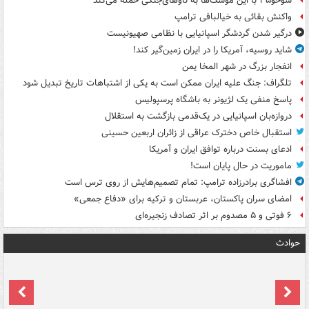
سوخو۳۵ با این موشک‌ها به ناوهای‌جنگی حمله می‌کند
واکنش بقائی به خیالبافی ترامپ
درگیر شدن گردشگر اسپانیایی با نظامی صهیونیست
شاید روسیه، آمریکا را در ایران زمین‌گیر کند!
انفجار بزرگ در شهر المخا یمن
تلگراف: جنگ علیه ایران ممکن است به یکی از اشتباهات تاریخ تبدیل شود
پاسخ منفی یک لژیونر به باشگاه پرسپولیس
دروازه‌بان اسپانیایی در یک‌قدمی بازگشت به استقلال
استقبال خاص دخترک عراقی از زائران اربعین حسینی
ادعای بسنت درباره توافق ایران و آمریکا
ماموریت در حال پایان است!
افشاگری برادرزاده ترامپ: تمام تصمیم‌هایش از روی ترس است
امضای سران پاکستان، عربستان و ترکیه برای «دفاع جمعی»
۶ فوتی و ۵ مصدوم بر اثر تصادف زنجیره‌ای
حوادث