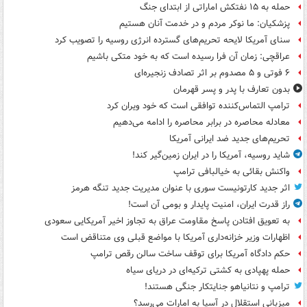
حمله به ۱۵ نفتکش‌ اماراتی از ابتدای جنگ
پزشکیان: ما نوکر مردم و در خدمت آنان هستیم
سنای آمریکا لایحه تحریم‌های گسترده انرژی روسیه را تصویب کرد
عراقچی: زمان آن فرا رسیده است که به خود متکی باشیم
۶ فوتی و ۵ مصدوم بر اثر تصادف زنجیره‌ای
بدون تعارف با پدر و پسر قهرمان
ترامپ التماس‌کننده توافقی است که خود ویران کرد
معادله محاصره در برابر محاصره را ادامه می‌دهیم
تحریم‌های جدید ضد ایرانی آمریکا
شاید روسیه، آمریکا را در ایران زمین‌گیر کند!
واکنش بقائی به خیالبافی ترامپ
اثر جدید کارتونیست سوری با عنوان مدیریت جدید تنگه هرمز
راز قدرت ایران، امنیت پایدار و بومی آن است!
به تعویق افتادن پاسخ مقاومت عراق به تجاوز اخیر آمریکایی سعودی
اظهارات وزیر خزانه‌داری آمریکا با مواضع قبلی وی متناقض است
حکم دادگاه آمریکا برای توقف ساخت سالن رقص ترامپ
حمله پهپادی به کشتی ترکیه‌ای در دریای سیاه
ترامپ و نتانیاهو جنایتکار جنگی هستند!
میزبانی استقلال در آسیا به امارات می‌رسد؟