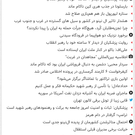
بارسلونا در جذب هری کین ناکام ماند
ستاره لیورپول باز هم هم‌بازی صلاح شد
هشدار تاثیر ال نینو در کشور و سیل های گسترده در غرب و جنوب غرب
چرا تجزیه‌طلبان کُرد، هیچ‌گاه جرأت حمله به ایران را پیدا نکردند؟
برخورد نزدیک دو هواپیما در فرودگاه سیدنی
روایت پزشکیان از دیدار ۷ ساعته خود با رهبر انقلاب
علی‌اف: باکو در کنار ملت ایران ایستاده است
اجلاسیه بین‌المللی "مجاهدان در غربت"
سردار محبی: دشمن به دنبال فروپاشی ایران بود که ناکام ماند
کیفرخواست ۶ کارمند گرمساری در پرونده اختلاس صادر شد
اولین بازی تراکتور با تماشاگر برگزار می‌شود؟
حدادعادل: با تأسی از رهبر شهید حکیمانه فکر و عمل کنیم
ماجرای ضربه ایران به آشیانه دزدان نفت آمریکا در سوریه
قابی زیبا از تونل برفی لالون تهران
پزشکیان: ثبات و امنیت امروز جامعه به برکت و رهنمودهای رهبر شهید است
ترامپ؛ گرفتار در دام هرمز
احتمال متاثرشدن کشورمان از پدیده ال‌نینو جدی است
خیانت برخی مدیران قبلی استقلال