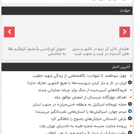
حوادث
هشدار تاثیر ال نینو در کشور و سیل
تحویل اورژانسی یک‌ونیم کیلوگرم طلا
رگ
های گسترده در غرب و جنوب غرب
به صاحبش
کش
آخرین اخبار
چهار سوءقصد تا شهادت؛ ناگفته‌هایی از زندگی شهید خطیب
ایران در تار و مار کردن تروریست‌ها با هیچ کشوری تعارف ندارد!
فرودگاه‌های آسیب‌دیده از جنگ وارد چرخه عملیاتی شدند
اهداف چهارگانه عربستان از امضای توافق مکه
حمله توپخانه اسرائیل به منطقه «بنی‌حیان» در جنوب لبنان
مردم جهان، اسرائیلی‌ها را انسان‌هایی نفرت‌انگیز می‌بینند!
بارش تابستانی خیابان‌های یاسوج را غافلگیر کرد
پرونده جنایت مدرسه شجره طیبه به دادسرای تهران رفت
روایت پزشکیان از دیدار ۷ ساعته خود با رهبر انقلاب