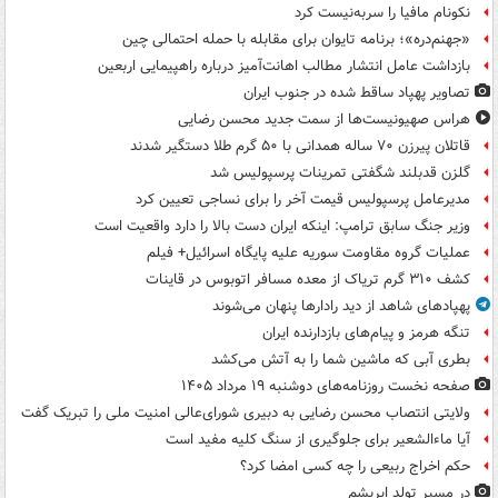
نکونام مافیا را سربه‌نیست کرد
«جهنم‌دره»؛ برنامه تایوان برای مقابله با حمله احتمالی چین
بازداشت عامل انتشار مطالب اهانت‌آمیز درباره راهپیمایی اربعین
تصاویر پهپاد ساقط شده در جنوب ایران
هراس صهیونیست‌ها از سمت جدید محسن رضایی
قاتلان پیرزن ۷۰ ساله همدانی با ۵۰ گرم طلا دستگیر شدند
گلزن قدبلند شگفتی تمرینات پرسپولیس شد
مدیرعامل پرسپولیس قیمت آخر را برای نساجی تعیین کرد
وزیر جنگ سابق ترامپ: اینکه ایران دست بالا را دارد واقعیت است
عملیات گروه مقاومت سوریه علیه پایگاه اسرائیل+ فیلم
کشف ۳۱۰ گرم تریاک از معده مسافر اتوبوس در قاینات
پهپادهای شاهد از دید رادارها پنهان می‌شوند
تنگه هرمز و پیام‌های بازدارنده ایران
بطری آبی که ماشین شما را به آتش می‌کشد
صفحه نخست روزنامه‌های دوشنبه ۱۹ مرداد ۱۴۰۵
ولایتی انتصاب محسن رضایی به دبیری شورای‌عالی امنیت ملی را تبریک گفت
آیا ماءالشعیر برای جلوگیری از سنگ کلیه مفید است
حکم اخراج ربیعی را چه کسی امضا کرد؟
در مسیر تولد ابریشم