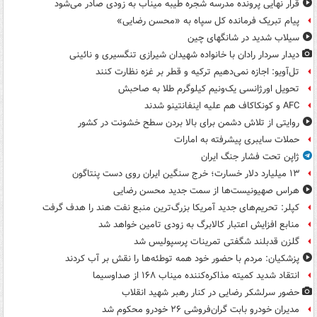
قرار نهایی پرونده مدرسه شجره طیبه میناب به زودی صادر می‌شود
پیام تبریک فرمانده کل سپاه به «محسن رضایی»
سیلاب شدید در شانگهای چین
دیدار سردار رادان با خانواده‌ شهیدان شیرازی تنگسیری و نائینی
تل‌آویو: اجازه نمی‌دهیم ترکیه و قطر بر غزه نظارت کنند
تحویل اورژانسی یک‌ونیم کیلوگرم طلا به صاحبش
AFC و کونکاکاف هم علیه اینفانتینو شدند
روایتی از تلاش دشمن برای بالا بردن سطح خشونت در کشور
حملات سایبری پیشرفته به امارات
ژاپن تحت فشار جنگ ایران
۱۳ میلیارد دلار خسارت؛ خرج سنگین ایران روی دست پنتاگون
هراس صهیونیست‌ها از سمت جدید محسن رضایی
کپلر: تحریم‌های جدید آمریکا بزرگ‌ترین منبع نفت هند را هدف گرفت
منابع افزایش اعتبار کالابرگ به زودی تامین خواهد شد
گلزن قدبلند شگفتی تمرینات پرسپولیس شد
پزشکیان: مردم با حضور خود همه توطئه‌ها را نقش بر آب کردند
انتقاد شدید کمیته مذاکره‌کننده میناب ۱۶۸ از صداوسیما
حضور سرلشکر رضایی در کنار رهبر شهید انقلاب
مدیران خودرو بابت گران‌فروشی ۲۶ خودرو محکوم شد