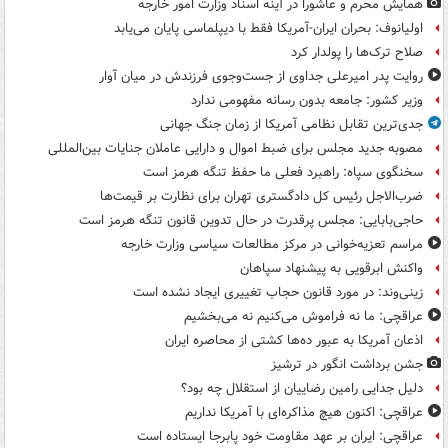
همایش محرم و عاشورا در آینه اسناد وزارت امور خارجه
اولیانوف: بحران ایران-آمریکا فقط با دیپلماسی پایان می‌یابد
صلاح ترک‌ها را پولدار کرد
روایت پدر امیرعلی جداوی از جست‌وجوی فرزندش در میان آوار
وزیر کشور: جامعه بدون رسانه مفهومی ندارد
جدی‌ترین تقابل نظامی آمریکا از زمان جنگ جهانی
مصوبه جدید مجلس برای ضبط اموال و دارایی عاملان جنایات بین‌المللی
سخنگوی سپاه: راهبرد فعلی ما حفظ تنگه هرمز است
ضرب‌الاجل رئیس کل دادگستری تهران برای نظارت بر قیمت‌ها
حاجی‌بابایی: مجلس پرقدرت در حال تدوین قانون تنگه هرمز است
مراسم تعزیه‌خوانی در مرکز مطالعات سیاسی وزارت خارجه
واکنش ابرقویی به پیشنهاد سپاهان
زینی‌وند: در مورد قانون حجاب تغییری ایجاد نشده است
عراقچی: ما نه فراموش می‌کنیم نه می‌بخشیم
اذعان آمریکا به عبور ده‌ها کشتی از محاصره ایران
جشن برداشت انگور در ترشیز
دلیل جدایی رامین رضاییان از استقلال چه بود؟
عراقچی: اکنون هیچ مذاکره‌ای با آمریکا نداریم
عراقچی: ایران بر عهد مقاومت خود پابرجا ایستاده است