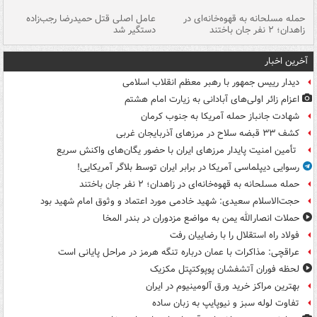
حمله مسلحانه به قهوه‌خانه‌ای در
عامل اصلی قتل حمیدرضا رجب‌زاده
گر
زاهدان؛ ۲ نفر جان باختند
دستگیر شد
نا
آخرین اخبار
دیدار رییس جمهور با رهبر معظم انقلاب اسلامی
اعزام زائر اولی‌های آبادانی به زیارت امام هشتم
شهادت جانباز حمله آمریکا به جنوب کرمان
کشف ۳۳ قبضه سلاح در مرزهای آذربایجان غربی
تأمین امنیت پایدار مرزهای ایران با حضور یگان‌های واکنش سریع
رسوایی دیپلماسی آمریکا در برابر ایران توسط بلاگر آمریکایی!
حمله مسلحانه به قهوه‌خانه‌ای در زاهدان؛ ۲ نفر جان باختند
حجت‌الاسلام سعیدی: شهید خادمی مورد اعتماد و وثوق امام شهید بود
حملات انصارالله یمن به مواضع مزدوران در بندر المخا
فولاد راه استقلال را با رضاییان رفت
عراقچی: مذاکرات با عمان درباره تنگه هرمز در مراحل پایانی است
لحظه فوران آتشفشان پوپوکتپتل مکزیک
بهترین مراکز خرید ورق آلومینیوم در ایران
تفاوت لوله سبز و نیوپایپ به زبان ساده