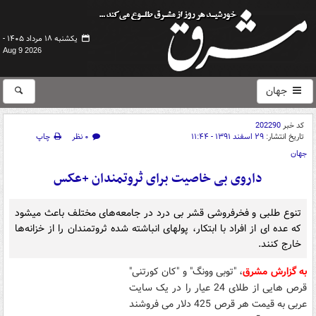
یکشنبه ۱۸ مرداد ۱۴۰۵ -
Aug 9 2026
جهان
کد خبر
202290
تاریخ انتشار:
۲۹ اسفند ۱۳۹۱ - ۱۱:۴۴
۰ نظر
چاپ
جهان
داروی بی خاصیت برای ثروتمندان +عکس
تنوع طلبی و فخرفروشی قشر بی درد در جامعه‌های مختلف باعث میشود
که عده ای از افراد با ابتکار، پولهای انباشته شده ثروتمندان را از خزانه‌ها
خارج کنند.
به گزارش مشرق
، "توبی وونگ" و "کان کورتنی"
قرص هایی از طلای 24 عیار را در یک سایت
عربی به قیمت هر قرص 425 دلار می فروشند