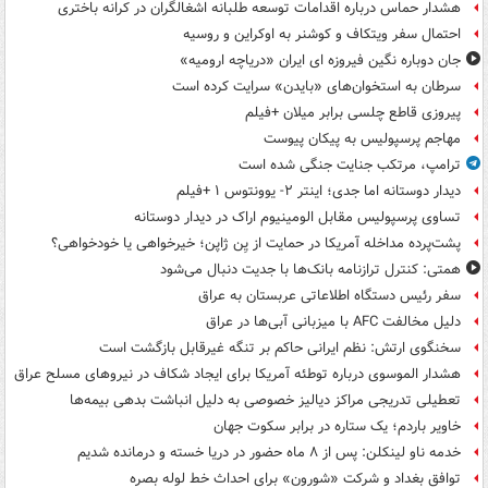
هشدار حماس درباره اقدامات توسعه طلبانه اشغالگران در کرانه باختری
احتمال سفر ویتکاف و کوشنر به اوکراین و روسیه
جان دوباره نگین فیروزه ای ایران «دریاچه ارومیه»
سرطان به استخوان‌های «بایدن» سرایت کرده است
پیروزی قاطع چلسی برابر میلان +فیلم
مهاجم پرسپولیس به پیکان پیوست
ترامپ، مرتکب جنایت جنگی شده است
دیدار دوستانه اما جدی؛ اینتر ۲- یوونتوس ۱ +فیلم
تساوی پرسپولیس مقابل الومینیوم اراک در دیدار دوستانه
پشت‌پرده مداخله آمریکا در حمایت از یِن ژاپن؛ خیرخواهی یا خودخواهی؟
همتی: کنترل ترازنامه بانک‌ها با جدیت دنبال می‌شود
سفر رئیس دستگاه اطلاعاتی عربستان به عراق
دلیل مخالفت AFC با میزبانی آبی‌ها در عراق
سخنگوی ارتش: نظم ایرانی حاکم بر تنگه غیرقابل بازگشت است
هشدار الموسوی درباره توطئه آمریکا برای ایجاد شکاف در نیروهای مسلح عراق
تعطیلی تدریجی مراکز دیالیز خصوصی به دلیل انباشت بدهی بیمه‌ها
خاویر باردم؛ یک ستاره در برابر سکوت جهان
خدمه ناو لینکلن: پس از ۸ ماه حضور در دریا خسته و درمانده‌ شدیم
توافق بغداد و شرکت «شورون» برای احداث خط لوله بصره