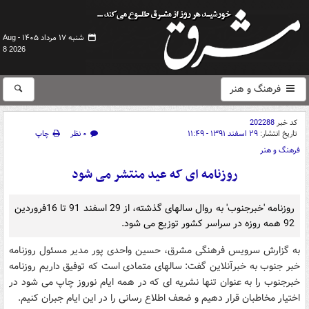
شنبه ۱۷ مرداد ۱۴۰۵ -
Aug
8 2026
فرهنگ و هنر
کد خبر
202288
تاریخ انتشار:
۲۹ اسفند ۱۳۹۱ - ۱۱:۴۹
۰ نظر
چاپ
فرهنگ و هنر
روزنامه ای که عید منتشر می شود
روزنامه 'خبرجنوب' به روال سالهای گذشته، از 29 اسفند 91 تا 16فروردین
92 همه روزه در سراسر کشور توزیع می شود.
به گزارش سرویس فرهنگی مشرق، حسین واحدی پور مدیر مسئول روزنامه
خبر جنوب به خبرآنلاین گفت: سالهای متمادی است که توفیق داریم روزنامه
خبرجنوب را به عنوان تنها نشریه ای که در همه ایام نوروز چاپ می شود در
اختیار مخاطبان قرار دهیم و ضعف اطلاع رسانی را در این ایام جبران کنیم.