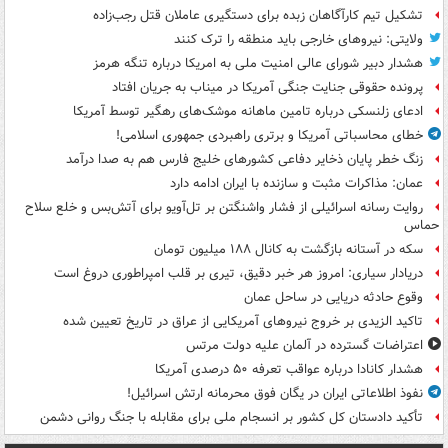
تشکیل تیم کارآگاهان زبده برای دستگیری عاملان قتل رجب‌زاده
ولایتی: نیروهای خارجی باید منطقه را ترک کنند
هشدار دبیر شورای عالی امنیت ملی به امریکا درباره تنگه هرمز
پرونده حقوقی جنایت جنگی آمریکا در میناب به جریان افتاد
ادعای زلنسکی درباره تامین ماهانه موشک‌های رهگیر توسط آمریکا
خطای محاسباتی آمریکا و برتری راهبردی جمهوری اسلامی!
زنگ خطر پایان ذخایر دفاعی کشورهای خلیج فارس هم به صدا درآمد
عمان: مذاکرات مثبت و سازنده با ایران ادامه دارد
روایت رسانه اسرائیلی از فشار واشنگتن بر تل‌آویو برای آتش‌بس و خلع سلاح
حماس
سکه در آستانه بازگشت به کانال ۱۸۸ میلیون تومان
دریادار سیاری: امروز هر خبر دقیق، تیری بر قلب امپراطوری دروغ است
وقوع حادثه دریایی در ساحل عمان
تاکید الزیدی بر خروج نیروهای آمریکایی از عراق در تاریخ تعیین شده
اعتراضات گسترده در آلمان علیه دولت مرتس
هشدار کانادا درباره عواقب تعرفه ۵۰ درصدی آمریکا
نفوذ اطلاعاتی ایران در یگان فوق محرمانه ارتش اسرائیل!
تأکید دادستان کل کشور بر انسجام ملی برای مقابله با جنگ روانی دشمن