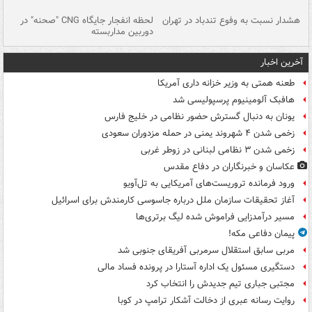
ای
هشدار نسبت به وفوع تندباد در تهران
لحظه انفجار جایگاه CNG "صحنه" در
دس
دوربین مداربسته
ات
آخرین اخبار
طعنه همتی به وزیر خزانه داری آمریکا
هافبک آلومینیوم پرسپولیسی شد
یونان به دنبال گسترش حضور نظامی در خلیج فارس
زخمی شدن ۴ شهروند یمنی در حمله مزدوران سعودی
زخمی شدن ۳ نظامی لبنانی در زوطر غربی
عکاسان و خبرنگاران در دفاع مقدس
ورود فرمانده تروریست‌های آمریکایی به تل‌آویو
آغاز تحقیقات سازمان ملل درباره جاسوسی کارمندش برای اسرائیل
مسیر درآمدزایی فراموش شده لیگ برتری‌ها
پیمان دفاعی مکه!
مربی سابق استقلال سرمربی آفریقای جنوبی شد
دستگیری مسئول یک اداره آستارا در پرونده فساد مالی
مجتبی جباری تیم جدیدش را انتخاب کرد
روایت رسانه عبری از دخالت آشکار ترامپ در کوبا