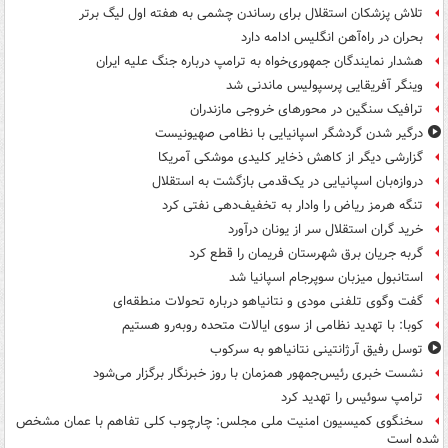
تلاش پزشکان استقلال برای رساندن چشمی به هفته اول لیگ برتر
بحران در راه‌آهن انگلیس ادامه دارد
هشدار نمایندگان جمهوری‌خواه به ترامپ درباره جنگ علیه ایران
وینگر آفریقایی پرسپولیس ماندنی شد
ترافیک سنگین در محورهای خروجی مازندران
درگیر شدن گردشگر اسپانیایی با نظامی صهیونیست
گزارشی دیگر از کاهش ذخایر کلیدی موشکی آمریکا
دروازه‌بان اسپانیایی در یک‌قدمی بازگشت به استقلال
تنگه هرمز ریاض را وادار به تخفیف‌دهی نفتی کرد
خرید گران استقلال سر از یونان درآورد
گربه جریان برق شهرستان فریمان را قطع کرد
استانبول میزبان سوپرجام اسپانیا شد
گفت وگوی تلفنی مودی و نتانیاهو درباره تحولات منطقه‌ای
کوبا: با تهدید نظامی از سوی ایالات متحده روبه‌رو هستیم
توسل رفیق آرژانتینی نتانیاهو به سرکوب
نشست خبری رئیس‌جمهور همزمان با روز خبرنگار برگزار می‌شود
ترامپ سوئیس را تهدید کرد
سخنگوی کمیسیون امنیت ملی مجلس: چارچوب کلی تفاهم با عمان مشخص
شده است