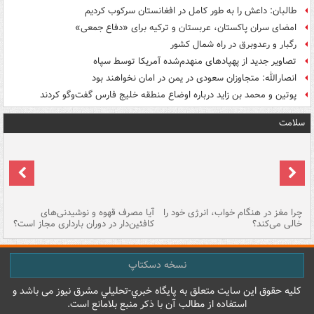
طالبان: داعش را به طور کامل در افغانستان سرکوب کردیم
امضای سران پاکستان، عربستان و ترکیه برای «دفاع جمعی»
رگبار و رعدوبرق در راه شمال کشور
تصاویر جدید از پهپادهای منهدم‌شده آمریکا توسط سپاه
انصارالله: متجاوزان سعودی در یمن در امان نخواهند بود
پوتین و محمد بن زاید درباره اوضاع منطقه خلیج فارس گفت‌وگو کردند
سلامت
ت
چرا مغز در هنگام خواب، انرژی خود را
آیا مصرف قهوه و نوشیدنی‌های
چر
خالی می‌کند؟
کافئین‌دار در دوران بارداری مجاز است؟
می
نسخه دسکتاپ
کليه حقوق اين سايت متعلق به پایگاه خبري-تحليلي مشرق نيوز می باشد و
استفاده از مطالب آن با ذکر منبع بلامانع است.