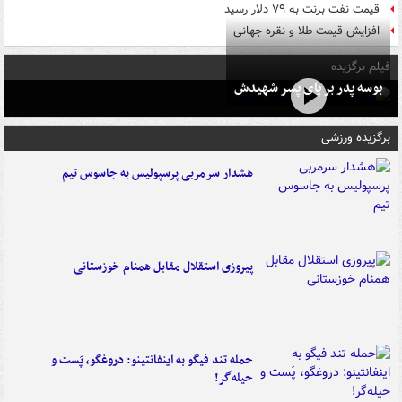
قیمت نفت برنت به ۷۹ دلار رسید
افزایش قیمت طلا و نقره جهانی
فیلم برگزیده
بوسه‌ پدر بر پای پسر شهیدش
برگزیده ورزشی
هشدار سرمربی پرسپولیس به جاسوس تیم
پیروزی استقلال مقابل همنام خوزستانی
حمله تند فیگو به اینفانتینو: دروغگو، پَست‌ و
حیله‌گر!