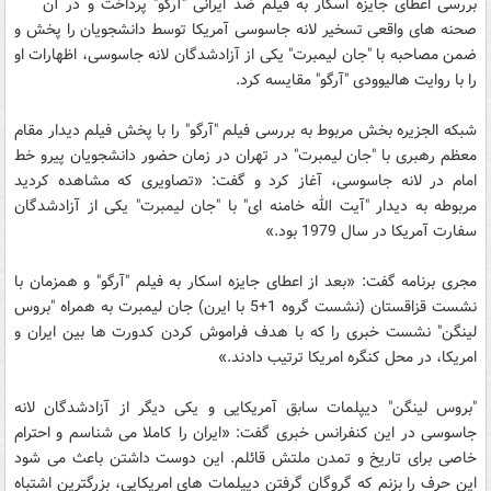
بررسی اعطای جایزه اسکار به فیلم ضد ایرانی "آرگو" پرداخت و در آن
صحنه های واقعی تسخیر لانه جاسوسی آمریکا توسط دانشجویان را پخش و
ضمن مصاحبه با "جان لیمبرت" یکی از آزادشدگان لانه جاسوسی، اظهارات او
را با روایت هالیوودی "آرگو" مقایسه کرد.
شبکه الجزیره بخش مربوط به بررسی فیلم "آرگو" را با پخش فیلم دیدار مقام
معظم رهبری با "جان ليمبرت" در تهران در زمان حضور دانشجویان پیرو خط
امام در لانه جاسوسی، آغاز کرد و گفت: «تصاویری که مشاهده کردید
مربوطه به دیدار "آیت الله خامنه ای" با "جان ليمبرت" یکی از آزادشدگان
سفارت آمریکا در سال 1979 بود.»
مجری برنامه گفت: «بعد از اعطای جایزه اسکار به فیلم "آرگو" و همزمان با
نشست قزاقستان (نشست گروه 1+5 با ایرن) جان ليمبرت به همراه "بروس
لینگن" نشست خبری را که با هدف فراموش کردن کدورت ها بین ایران و
امریکا، در محل کنگره امریکا ترتیب دادند.»
"بروس لینگن" دیپلمات‌ سابق آمریکایی و یکی دیگر از آزادشدگان لانه
جاسوسی در این کنفرانس خبری گفت: «ایران را کاملا می شناسم و احترام
خاصی برای تاریخ و تمدن ملتش قائلم. این دوست داشتن باعث می شود
این حرف را بزنم که گروگان گرفتن دیپلمات های امریکایی، بزرگترین اشتباه