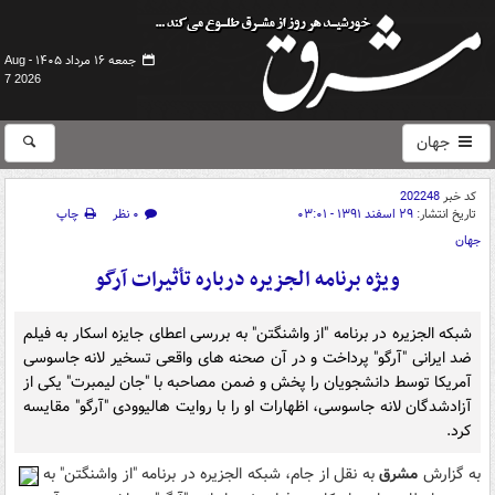
جمعه ۱۶ مرداد ۱۴۰۵ -
Aug
7 2026
جهان
کد خبر
202248
تاریخ انتشار:
۲۹ اسفند ۱۳۹۱ - ۰۳:۰۱
۰ نظر
چاپ
جهان
ويژه برنامه الجزيره درباره تأثيرات آرگو
شبکه الجزیره در برنامه "از واشنگتن" به بررسی اعطای جایزه اسکار به فیلم
ضد ایرانی "آرگو" پرداخت و در آن صحنه های واقعی تسخیر لانه جاسوسی
آمریکا توسط دانشجویان را پخش و ضمن مصاحبه با "جان لیمبرت" یکی از
آزادشدگان لانه جاسوسی، اظهارات او را با روایت هالیوودی "آرگو" مقایسه
کرد.
به گزارش
مشرق
به نقل از جام، شبکه الجزیره در برنامه "از واشنگتن" به