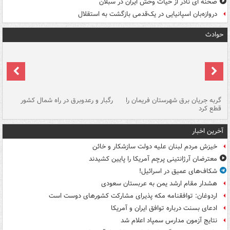
صحنه ای نادر از حیات وحش ایران در سبلان
دروازه‌بان اسپانیایی در یک‌قدمی بازگشت به استقلال
حوادث
گربه جریان برق شهرستان فریمان را
رگبار و رعدوبرق در راه شمال کشور
قطع کرد
گذ
آخرین اخبار
خیزش مردم لبنان علیه دولت سازشکار و خائن
معترضان آرژانتینی پرچم آمریکا را پایین کشیدند
شکاف‌های عمیق در اسرائیل!
هشدار مقام ارشد یمن به عربستان سعودی
اردوغان: توافقنامه مکه پذیرای مشارکت کشورهای دوست است
ادعای بسنت درباره توافق ایران و آمریکا
نتایج آزمون مدارس سمپاد اعلام شد