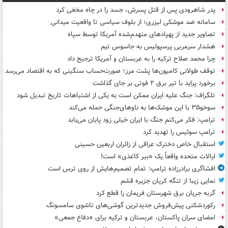
پدر شاهرودی پس از قتل پسرش، جسد را در چاه مخفی کرد
سامانه ضد موشکی لیزری؛ از بلوف سیاسی تا واقعیت میدانی
تصاویر جدید از پهپادهای منهدم‌شده آمریکا توسط سپاه
هشدار سرمربی پرسپولیس به جاسوس تیم
چرا محمد صلاح ترکیه را به عربستان و آمریکا ترجیح داد
توقف طولانی کامیون‌ها پشت مرز؛ صورت‌حساب سنگینی که به اقتصاد می‌رسد
برخورد پراید با تیر برق ۲ فوتی بر جای گذاشت
تلگراف: جنگ علیه ایران ممکن است به یکی از اشتباهات تاریخ تبدیل شود
سوخو۳۵ با این موشک‌ها به ناوهای‌جنگی حمله می‌کند
ترامپ: فکر می‌کنم جنگ با ایران خیلی زود پایان می‌یابد
ترامپ سوئیس را تهدید کرد
استقبال خاص دخترک عراقی از زائران اربعین حسینی
ایالات متحده واقعاً یک «ببر کاغذی» است!
افشاگری برادرزاده ترامپ: تمام تصمیم‌هایش از روی ترس است
نمایی زیبا از تنگه کریان جزیره قشم
گربه جریان برق شهرستان فریمان را قطع کرد
رکوردشکنی پیش‌فروش جدیدترین گوشی‌های تاشوی سامسونگ
امضای سران پاکستان، عربستان و ترکیه برای «دفاع جمعی»