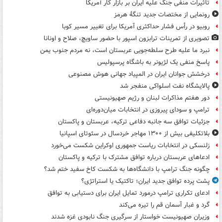
تاثیرات منفی جنگ علیه ایران بر بازار کار آمریکا
رونمایی از مختصات جدید تنگۀ هرمز
روبیو در رأس فشار حداکثری آمریکا برای تغییر مسیر کوبا
تصویری از تمرینات ترابزون اسپور با حضور ساویچ، صلاح و اونانا
نبرد ما علیه طرح سلطه‌جویی عربستان است، نه مردم جنوب یمن
پاسخ منفی یک لژیونر به باشگاه پرسپولیس
درخشش جوانان ایران در المپیاد جهانی هوش مصنوعی
پالایشگاه نفت اسلواکی منفجر شد
دور هفتم مذاکرات لبنان و رژیم صهیونیستی
ترامپ و سودای پیروزی در انتخابات میان‌دوره‌ای
جزئیات توافق سه جانبه دفاعی ترکیه، عربستان و پاکستان
بلاتکلیفی بیش از ۱۳۰۰ مهاجر خردسال در سئوتای اسپانیا
زلنسکی در انتخابات ریاست جمهوری اوکراین شکست می‌خورد
ادعاهای عربستان درباره توافق مشترک با ترکیه و پاکستان
چگونه جنگ ترامپ با دانشگاه‌ها به شکست کاخ سفید ختم شد؟
پشت پرده توافق جدید ایران؛ تاکتیک یا استراتژی؟
ادعای تکراری ترامپ درمورد تمایل ایران برای دستیابی به توافق
گرد و غبار آسمان قم را تیره می‌کند
وزیران صهیونیست خواستار از سرگیری جنگ نابودی غزه شدند