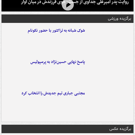
روایت پدر امیرعلی جداوی از جست‌وجوی فرزندش در میان آوار
برگزیده ورزشی
شوک شبانه به تراکتور با حضور نکونام
پاسخ نهایی حسین‌نژاد به پرسپولیس
مجتبی جباری تیم جدیدش را انتخاب کرد
برگزیده عکس