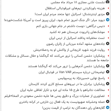
نشست علنی مجازی ۱۸ مرداد ماه مجلس
هزینه باورنکردنی تیم‌های غیرفوتبالی استقلال
مزدور اینترنشنال: اسرائیل تنها متحد مردم ایران است!
دیوید میلر: اگر جنگ امروز تمام شود، ایران پیروز است و آمریکا شکست‌خورده!
دنیس درگاهی: دوست داشتم در جام جهانی بازی کنم
موشک‌های پاتریوت عربستان هم ته‌ کشید
تست مخفیانه پدافند اسرائیل از ترس ایران
جاده‌های مشهد آماده میزبانی از زائران رضوی
روایت فرزند شهید لاریجانی از واکنش او به ردصلاحیتش
پزشکیان: دشمن کسانی را ترور می‌کنند که گره‌گشا و حلال مسائل و مشکلات
جامعه ما هستند
پزشکیان: دشمن آدم‌هایی را ترور می‌کند که گره‌گشا هستند
توضیحاتی درباره سیستم Van VAR در فوتبال ایران
پاسخ نهایی حسین‌نژاد به پرسپولیس
پزشکیان: برادران ما در نیروهای مسلح کاری کردند کارستان
مخالفت نتانیاهو با طرح ۱۵ ماده ای غزه و تکرار لفاظی علیه ایران
تصاویری از عملیات بزرگ و دقیق یمنی ها علیه دشمن سعودی در المخا+فیلم
حمله وحشیانه صهیونیست به یک فعال زن خارجی در کرانه باختری
گلایه‌های رای دهندگان به ترامپ از قیمت بنزین!