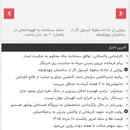
روایتی از حادثه سقوط کپسول گاز از
حمله مسلحانه به قهوه‌خانه‌ای در
عا
ساختمان چهارطبقه
زاهدان؛ ۲ نفر جان باختند
دس
آخرین اخبار
کارشناس پاکستانی: توافق سه‌جانبه مکه محکوم به شکست است
پیام فرمانده نیروی زمینی سپاه به مناسبت روز خبرنگار
روایتی از حادثه سقوط کپسول گاز از ساختمان چهارطبقه
بیانیه شدیداللحن سازمان حشد الشعبی عراق و حمایت از فالح الفیاض
خاموشی‌ها تا ۲ هفته آینده به حداقل می‌رسد
مرشایمر: ترامپ فهمیده امکان پیروزی در جنگ علیه ایران وجود ندارد
درستکار: بنای ما بر اخراج نایب قهرمان جهان نیست
روس‌اتم: در حال بازگرداندن متخصصان به نیروگاه هسته‌ای بوشهر هستیم
روایت فرزند شهید لاریجانی از واکنش پدرش به ردصلاحیتش
قیمت طلا و سکه امروز یکشنبه ۱۸ مرداد ۱۴۰۵
سود سهام عدالت تا هفته دولت واریز می‌شود