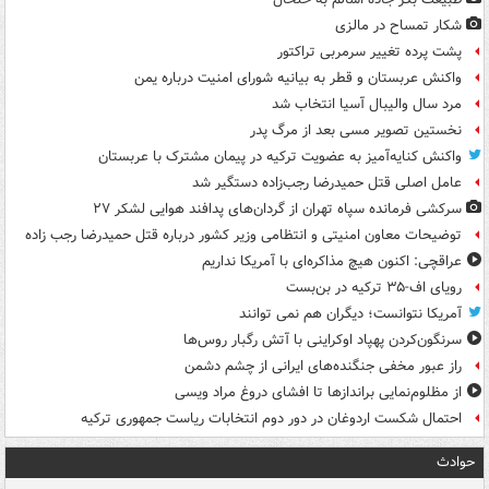
شکار تمساح در مالزی
پشت پرده تغییر سرمربی تراکتور
واکنش عربستان و قطر به بیانیه شورای امنیت درباره یمن
مرد سال والیبال آسیا انتخاب شد
نخستین تصویر مسی بعد از مرگ پدر
واکنش کنایه‌آمیز به عضویت ترکیه در پیمان مشترک با عربستان
عامل اصلی قتل حمیدرضا رجب‌زاده دستگیر شد
سرکشی فرمانده سپاه تهران از گردان‌های پدافند هوایی لشکر ۲۷
توضیحات معاون امنیتی و انتظامی وزیر کشور درباره قتل حمیدرضا رجب زاده
عراقچی: اکنون هیچ مذاکره‌ای با آمریکا نداریم
رویای اف-۳۵ ترکیه در بن‌بست
آمریکا نتوانست؛ دیگران هم نمی توانند
سرنگون‌کردن پهپاد اوکراینی با آتش رگبار روس‌ها
راز عبور مخفی جنگنده‌های ایرانی از چشم دشمن
از مظلوم‌نمایی براندازها تا افشای دروغ مراد ویسی
احتمال شکست اردوغان در دور دوم انتخابات ریاست جمهوری ترکیه
حوادث