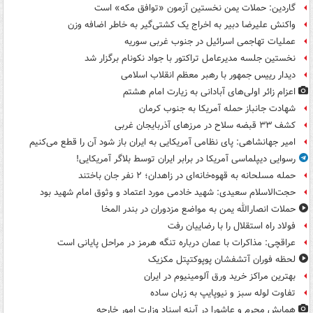
گاردین: حملات یمن نخستین آزمون «توافق مکه» است
واکنش علیرضا دبیر به اخراج یک کشتی‌گیر به خاطر اضافه وزن
عملیات تهاجمی اسرائیل در جنوب غربی سوریه
نخستین جلسه مدیرعامل تراکتور با جواد نکونام برگزار شد
دیدار رییس جمهور با رهبر معظم انقلاب اسلامی
اعزام زائر اولی‌های آبادانی به زیارت امام هشتم
شهادت جانباز حمله آمریکا به جنوب کرمان
کشف ۳۳ قبضه سلاح در مرزهای آذربایجان غربی
امیر جهانشاهی: پای نظامی آمریکایی به ایران باز شود آن را قطع می‌کنیم
رسوایی دیپلماسی آمریکا در برابر ایران توسط بلاگر آمریکایی!
حمله مسلحانه به قهوه‌خانه‌ای در زاهدان؛ ۲ نفر جان باختند
حجت‌الاسلام سعیدی: شهید خادمی مورد اعتماد و وثوق امام شهید بود
حملات انصارالله یمن به مواضع مزدوران در بندر المخا
فولاد راه استقلال را با رضاییان رفت
عراقچی: مذاکرات با عمان درباره تنگه هرمز در مراحل پایانی است
لحظه فوران آتشفشان پوپوکتپتل مکزیک
بهترین مراکز خرید ورق آلومینیوم در ایران
تفاوت لوله سبز و نیوپایپ به زبان ساده
همایش محرم و عاشورا در آینه اسناد وزارت امور خارجه