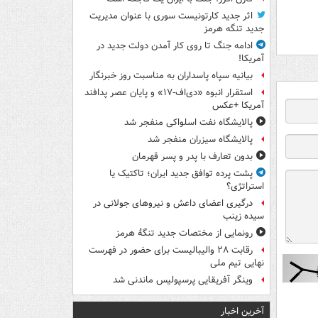
اثر جدید کارتونیست سوری با عنوان مدیریت
جدید تنگه هرمز
ادامه جنگ تا روی کار آمدن دولت جدید در
آمریکا!
بیانیه سپاه پاسداران به مناسبت روز خبرنگار
استقرار انبوه «دی‌اف‑۱۷» و پایان عصر پدافند
آمریکا +عکس
پالایشگاه نفت اسلواکی منفجر شد
پالایشگاه سیزران منفجر شد
بدون تعارف با پدر و پسر قهرمان
پشت پرده توافق جدید ایران؛ تاکتیک یا
استراتژی؟
درگیری اعضای داعش و نیروهای جولانی در
سیده زینب
رونمایی از مختصات جدید تنگۀ هرمز
رقابت ۲۸ والیبالیست برای حضور در فهرست
نهایی تیم ملی
وینگر آفریقایی پرسپولیس ماندنی شد
آخرین اخبار