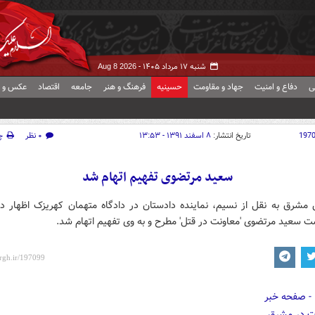
شنبه ۱۷ مرداد ۱۴۰۵ -
Aug 8 2026
ی
دفاع و امنیت
جهاد و مقاومت
حسینیه
فرهنگ و هنر
جامعه
اقتصاد
عکس و ف
197
تاریخ انتشار:
۸ اسفند ۱۳۹۱ - ۱۳:۵۳
۰ نظر
چ
سعید مرتضوی تفهیم اتهام شد
 مشرق به نقل از نسیم، نماینده دادستان در دادگاه متهمان کهریزک اظهار د
ت سعید مرتضوی 'معاونت در قتل' مطرح و به وی تفهیم اتهام شد.