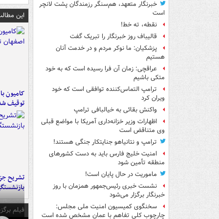
خبرنگار متعهد، هم‌سنگر رزمندگان پشت لانچر
است
این مطالب
نقطه، ته خط!
قالیباف روز خبرنگار را تبریک گفت
پزشکیان: ما نوکر مردم و در خدمت آنان
هستیم
عراقچی: زمان آن فرا رسیده است که به خود
متکی باشیم
ترامپ التماس‌کننده توافقی است که خود
ویران کرد
توقیف شد
واکنش بقائی به خیالبافی ترامپ
اظهارات وزیر خزانه‌داری آمریکا با مواضع قبلی
وی متناقض است
ترامپ و نتانیاهو جنایتکار جنگی هستند!
امنیت خلیج فارس باید به دست کشورهای
منطقه تأمین شود
ماموریت در حال پایان است!
تشریح جز
نشست خبری رئیس‌جمهور همزمان با روز
بازنشستگ
خبرنگار برگزار می‌شود
سخنگوی کمیسیون امنیت ملی مجلس:
فیلم برگزی
چارچوب کلی تفاهم با عمان مشخص شده است