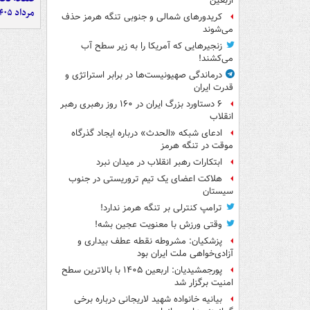
اربعین
مرداد ۱۴۰۵
کریدورهای شمالی و جنوبی تنگه هرمز حذف
می‌شوند
زنجیرهایی که آمریکا را به زیر سطح آب
می‌کشند!
درماندگی صهیونیست‌ها در برابر استراتژی و
قدرت ایران
۶ دستاورد بزرگ ایران در ۱۶۰ روز رهبری رهبر
انقلاب
ادعای شبکه «الحدث» درباره ایجاد گذرگاه
موقت در تنگه هرمز
ابتکارات رهبر انقلاب در میدان نبرد
هلاکت اعضای یک تیم تروریستی در جنوب
سیستان
ترامپ کنترلی بر تنگه هرمز ندارد!
وقتی ورزش با معنویت عجین بشه!
پزشکیان: مشروطه نقطه عطف بیداری و
آزادی‌خواهی ملت ایران بود
پورجمشیدیان: اربعین ۱۴۰۵ با بالاترین سطح
امنیت برگزار شد
بیانیه خانواده شهید لاریجانی درباره برخی