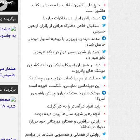
چین ونی
حاج علی اکبری: انقلاب ما محصول مکتب
عاشورا است
دست بالای ایران در مذاکرات جاری!
برگزیده و
استقبال خاص دخترک عراقی از زائران اربعین
حسینی
محمد مرندی: پیروزی با روحیه استوار مردمی
حاصل شده
اجازه باز شدن مسیر دوم در تنگه هرمز را
نخواهیم داد
دردسر همزمان آمریکا و اوکراین با ته کشیدن
هشدار سرم
موشک های پاتریوت
جاسوس تی
حماقت ترامپ با ذخایر انرژی جهان چه کرد؟
این دیپلماسی نمایشی، شکست خورده است
برگزیده 
موشک‌های بالستیک ایران؛ چالش راهبردی
آمریکا
باید افراد کارآمدتر را به کار گرفت
آنچه رهبر شهید سال‌ها پیش دیده بودند
رایزنی عراقچی و همتای موریتانی خود درباره
تحولات منطقه
روایتی از همدلی و همسویی ملت‌ها در مراسم