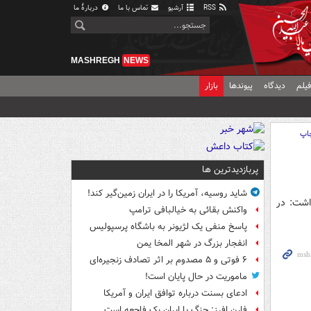
RSS
آرشیو
تماس با ما
دربارهٔ ما
MASHREGH
NEWS
یلم
دیدگاه
پیوندها
بازار
اپ
پربازدیدترین ها
شاید روسیه، آمریکا را در ایران زمین‌گیر کند!
اشت: در
واکنش بقائی به خیالبافی ترامپ
پاسخ منفی یک لژیونر به باشگاه پرسپولیس
انفجار بزرگ در شهر المخا یمن
۶ فوتی و ۵ مصدوم بر اثر تصادف زنجیره‌ای
ماموریت در حال پایان است!
ادعای بسنت درباره توافق ایران و آمریکا
فارن افرز: جنگ با ایران یک فاجعه است