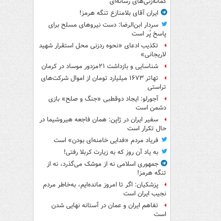
گمانه‌زنی‌های رسانه‌ای
ایران آقای بلامنازع تنگه هرمز!
سردار ابن‌الرضا: دست نیروهای مسلح برای
پاسخ پُر است
تکذیب ادعای «نحوه ردزنی محل استقرار شهید
لاریجانی»
شناسایی و بازداشت ۲۱مزدور موساد در کرمان
تهاتر ۱۶۷۳ میلیارد تومان از اموال شرکت‌های
تراستی
آجورلو: ایجاد دوقطبی «جنگ و صلح‌» بازی
دشمن است
سفیر ایران در ژاپن: همان فاجعه هیروشیما در
حال تکرار است
فریاد مردم «فدایی خامنه‌ای بودن» است
به یاد آن روز که به زیارت کربلا رفتی!
جمهوری اسلامی نه از موشک می‌گذرد، نه از
تنگه هرمز!
پزشکیان: اگر تا امروز مانده‌ایم، به‌خاطر مردم
نجیب ایران است
تفاهم ایران و عمان در آستانه نهایی شدن
است