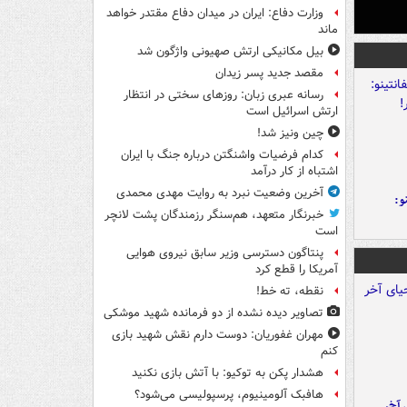
وزارت دفاع: ایران در میدان دفاع مقتدر خواهد
ماند
بیل مکانیکی ارتش صهیونی واژگون شد
مقصد جدید پسر زیدان
رسانه عبری زبان: روزهای سختی در انتظار
ارتش اسرائیل است
چین ونیز شد!
کدام فرضیات واشنگتن درباره جنگ با ایران
اشتباه از کار درآمد
آخرین وضعیت نبرد به روایت مهدی محمدی
و:
خبرنگار متعهد، هم‌سنگر رزمندگان پشت لانچر
است
پنتاگون دسترسی وزیر سابق نیروی هوایی
آمریکا را قطع کرد
نقطه، ته خط!
تصاویر دیده‌ نشده از دو فرمانده شهید موشکی
مهران غفوریان: دوست دارم نقش شهید بازی
کنم
هشدار پکن به توکیو: با آتش بازی نکنید
هافبک آلومینیوم، پرسپولیسی می‌شود؟
 آخر