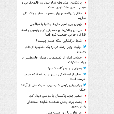
پزشکیان: مشروطه نماد بیداری، قانون‌گرایی و
مردم‌سالاری ملت ایران است
بقائی: برنامه‌ای برای سفر به قطر و پاکستان
نداریم
رایزنی وزیر امور خارجه ایتالیا با عراقچی
بررسی چالش‌های جمعیتی در چهارمین جلسه
قرارگاه جوانی جمعیت قوه قضا
شرط بازگشایی تنگه هرمز چیست؟
توئیت وزیر ارشاد درباره یک تکذیبیه از دفتر
رهبری
حمایت ایران از تصمیمات رهبران فلسطینی در
روند مذاکرات
رسوایی در اردوگاه دشمن!
عمان از ایستادگی ایران در زمینه تنگه هرمز
خرسند است!
پیش‌بینی رئیس کمیسیون امنیت ملی از آینده
جنگ
سفیر جدید پاکستان با مومنی دیدار کرد
پشت پرده پخش هدفمند شایعه استعفای
رئیس‌جمهور
مرزهای زبان و امنیت ملی