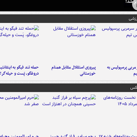
ز شد!
رزشی
ربی پرسپولیس به
پیروزی استقلال مقابل همنام
حمله تند فیگو به اینفانتین
م
خوزستانی
دروغگو، پَست‌ و حیله‌گر!
عکس
صفحه نخست روزنامه‌های شنبه ۱۷
پرچم سیاه بر فراز گنبد حسینی
حرم امیرالمومنین محیای