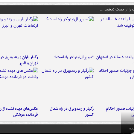
 را از دست ندهید....
کامیون با راننده ۸ ساله در اصفهان
"سوپر ال‌نینو"در راه است؟
رگبار باران و رعدوبرق در 
تهران و البرز
ئیات صدور احکام
رگبار و رعدوبرق در راه شمال
عکس‌های دیده نشده از ر
ی
کشور
فرمانده‌ موشکی
ده