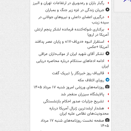
رگبار باران و رعدوبرق در ارتفاعات تهران و البرز
جریان زندگی در غزه زیر جنگ و بمباران
درگیری اعضای داعش و نیروهای جولانی در
سیده زینب
برکناری شوکه‌کننده فرمانده لشکر پنجم ارتش
آمریکا در اروپا
استقرار انبوه «دی‌اف‑۱۷» و پایان عصر پدافند
آمریکا +عکس
تشکر آقای شهید ایران از موکب‌داران عراقی
ادامه ادعاهای سنتکام درباره محاصره دریایی
ایران
قالیباف روز خبرنگار را تبریک گفت
رویای ائتلاف مکه
روزنامه‌های ورزشی امروز ‌شنبه ۱۷ مرداد ۱۴۰۵
پالایشگاه سیزران منفجر شد
تشریح جزئیات صدور احکام بازنشستگی
هشدار ارشدترین ژنرال آمریکا درباره
محدودیت‌های نظامی علیه ایران
صفحه نخست روزنامه‌های شنبه ۱۷ مرداد
۱۴۰۵