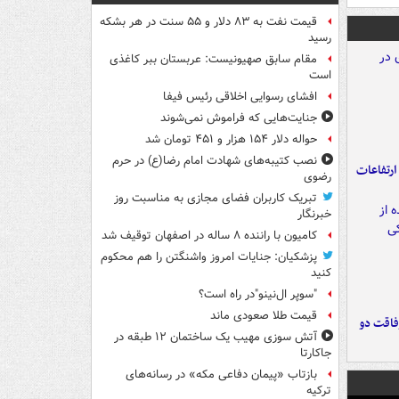
قیمت نفت به ۸۳ دلار و ۵۵ سنت در هر بشکه
رسید
مقام سابق صهیونیست: عربستان ببر کاغذی
است
افشای رسوایی اخلاقی رئیس فیفا
جنایت‌هایی که فراموش نمی‌شوند
حواله دلار ۱۵۴ هزار و ۴۵۱ تومان شد
نصب کتیبه‌های شهادت امام رضا(ع) در حرم
ارتفاعات
رضوی
تبریک کاربران فضای مجازی به مناسبت روز
خبرنگار
کامیون با راننده ۸ ساله در اصفهان توقیف شد
پزشکیان: جنایات امروز واشنگتن را هم محکوم
کنید
"سوپر ال‌نینو"در راه است؟
قیمت طلا صعودی ماند
فاقت دو
آتش سوزی مهیب یک ساختمان ۱۲ طبقه در
جاکارتا
بازتاب «پیمان دفاعی مکه» در رسانه‌های
ترکیه