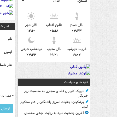
استان:
اذان صبح
طلوع آفتاب
اذان ظهر
نظر شم
۱۲:۱۰
۰۵:۱۸
۰۳:۴۳
نام
غروب خورشید
اذان مغرب
نیمه‌شب شرعی
ایمیل
۲۳:۲۳
۱۹:۲۱
۱۹:۰۲
نظر شما 
تازه های سیاست
تبریک کاربران فضای مجازی به مناسبت روز
خبرنگار
*
لطفا عدد م
پزشکیان: جنایات امروز واشنگتن را هم محکوم
کنید
آخرین وضعیت نبرد به روایت مهدی محمدی