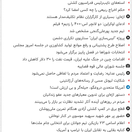
استعفای نایب‌رئیس فدراسیون کشتی
حکم اخراج ربیعی را چه کسی امضا کرد؟
اژه‌ای: بسیاری از کارگزاران نظام تکلیف‌مدار هستند
ادعای اوکراین: دو لانچر اس-۴۰۰ را زدیم+ فیلم
تیم جدید پورعلی‌گنجی مشخص شد
پروژه "لیبی‌سازی ایران" سناریوی تکراری دشمن
اصلاح طرح پشتیبانی و رفع موانع تولید کشاورزی در جلسه امروز مجلس
انتخابات شوراها در فصل پاییز برگزار می‌شود
اقدامات چین در جنگ علیه ایران، قیمت نفت را ۳۰ دلار کاهش داد
جلسه شورای عالی قوه قضاییه
رئیس عدلیه: رضایت و اعتماد مردم با لفاظی حاصل نمی‌شود
شکایت لیونل مسی از رسانه‌های آرژانتینی
آمریکا متحدی دروغگو، حیله‌گر و بی ارزش است!
دستور اژه‌ای برای تدوین معیارهای جدید عفو زندانیان
مردم در روزهای آینده آثار تشدید نظارت بر بازار را می‌بینند
قطع برق در کمپ کشتی آزادی هنگام تمرین ملی‌پوشان
حضور پر مهر شهید سپهبد موسوی در کنار نوه‌اش
اعلام اسامی ۲۳ بازیکن تیم جوانان برای انتخابی جام ملت‌ها
کنایه بقایی به تقابل ایران با ترامپ و آمریک