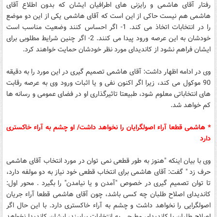
رفتار آقای هاشمی و رایزنی های اطرافیان ایشان که بدون اطلاع آقای
هاشمی هم نیست حاکی از این است که آقای هاشمی یکی از این دو موضع
را در انتخابات اتخاذ می کند. 1- اگر احساس کنند وضعیت مناسب است
خودشان به این عرصه ورود پیدا می کنند. 2- اگر چنین شرایط مطلوبی برای
ایشان فراهم نشود از کاندیدای مورد نظر خودشان حمایت خواهند کرد.
وی در ادامه اظهار داشت: آقای هاشمی تصمیم گیری در این مورد را به دقیقه
90 موکول می کند، زیرا اگر اکنون نفی و یا اثبات ورود وی به عرصه رقابت
های انتخاباتی معلوم شود، طبیعتا تاثیرگذاری او در فضای عمومی و رسانه ها
کم خواهد شد.
* هاشمی قطعا آراء اصولگرایان را نخواهد داشت/ او چشم به آراء خاکستری
دارد
وی با بیان اینکه "هنوز به طور قطعی نمی توان در مورد انتخاب آقای هاشمی
حرف زد " گفت: آقای هاشمی برای انتخاب قطعی خود نیاز به دو مولفه دارد،
تا توان تصمیم گیری در خصوص "آمدن و یا نیامدن" را بگیرد . محور اول:
کاندیدای اصلاح طلبان چه کسی باشد، چون آقای هاشمی قطعا آراء جریان
اصولگرایی را نخواهد داشت و چشم به آراء خاکستری دارد. با این حال اگر
اصلاح طلبان با کاندیدای مطرحی به انتخابات بیاییند، ایشان کاندیدا نخواهد