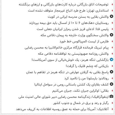
توضیحات اتاق بازرگانی درباره کارت‌های بازرگانی و ارزهای برنگشته
استانداری تهران: طرح طرد اتباع غیرمجاز متوقف نشده است
واکنش بقایی به بستن مدرسه ایرانی در کویت
روستاییان دهک‌های ۶ تا ۱۰ از امسال باید حق بیمه بپردازند
پلیس فتا: ادعای فریز شدن رمزارز ایرانیان جعلی است
واکنش سخنگوی وزارت خارجه به پیمان دفاعی مکه
طارمی از لیست المپیاکوس خط خورد
پیام تبریک فرمانده قرارگاه مرکزی خاتم‌الانبیا به محسن رضایی
واکنش روزنامه صهیونیستی به توافقنامه دفاعی مکه
بازگشایی تنگه هرمز، یک خوش‌خیالی از سوی آمریکاست!
بازیکنی که چشم فلیک را گرفت!
پاسخ بقایی به گرفتن عوارض در تنگه هرمز در تفاهم با عمان
رونالدو: بارسلونا من را ناامید کرد
کشف بقایای یک کشتی باستانی رومی در سواحل ایتالیا
بقائی: اوکراین جبران نکند، جبران می‌کنیم
اینفوگرافیک/ زندگینامه محسن رضایی دبیر شورای عالی امنیت‌ ملی
رگبار و رعد و برق در شمال و جنوب کشور
آتلانتیک: آمریکا برای حمله به عمق روسیه اطلاعات به کی‌یف می‌دهد