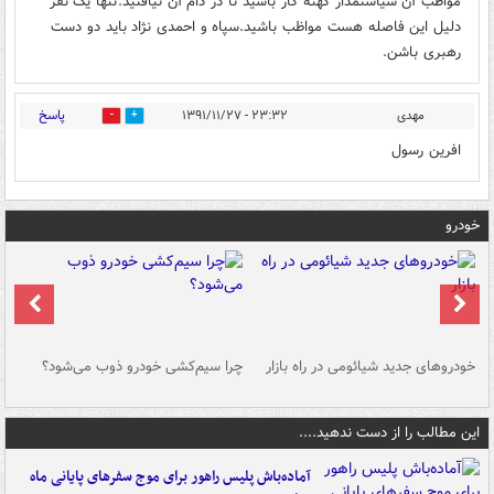
مواظب آن سیاستمدار کهنه کار باشید تا در دام آن نیافتید.تنها یک نفر
دلیل این فاصله هست مواظب باشید.سپاه و احمدی نژاد باید دو دست
رهبری باشن.
پاسخ
مهدی
۲۳:۳۲ - ۱۳۹۱/۱۱/۲۷
0
0
افرین رسول
خودرو
خودروهای جدید شیائومی در راه بازار
چرا سیم‌کشی خودرو ذوب می‌شود؟
شو
این مطالب را از دست ندهید....
آماده‌باش پلیس راهور برای موج سفرهای پایانی ماه