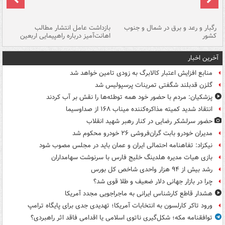
رگبار و رعد و برق در شمال و جنوب
بازداشت عامل انتشار مطالب
کشور
اهانت‌آمیز درباره راهپیمایی اربعین
گر
آخرین اخبار
منابع افزایش اعتبار کالابرگ به زودی تامین خواهد شد
گلزن قدبلند شگفتی تمرینات پرسپولیس شد
پزشکیان: مردم با حضور خود همه توطئه‌ها را نقش بر آب کردند
انتقاد شدید کمیته مذاکره‌کننده میناب ۱۶۸ از صداوسیما
حضور سرلشکر رضایی در کنار رهبر شهید انقلاب
مدیران خودرو بابت گران‌فروشی ۲۶ خودرو محکوم شد
نیکزاد: تفاهنامه احتمالی ایران و عمان باید در مجلس مصوب شود
بازی هیات مدیره هلدینگ خلیج فارس با سرنوشت سهامداران
رشد بیش از ۹۴ هزار واحدی شاخص کل بورس
چرا در بازار جهانی دلار ضعیف و طلا قوی شد؟
هشدار قاطع کارشناس ایرانی به ماجراجویی مجدد آمریکا
ورود تاکر کارلسون به انتخابات آمریکا؛ تهدیدی جدی برای پایگاه ترامپ
توافقنامه مکه؛ شکل‌گیری ناتوی اسلامی یا اقدامی فاقد اثر راهبردی؟