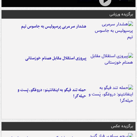
برگزیده ورزشی
هشدار سرمربی پرسپولیس به جاسوس تیم
پیروزی استقلال مقابل همنام خوزستانی
حمله تند فیگو به اینفانتینو: دروغگو، پَست‌ و
حیله‌گر!
برگزیده عکس