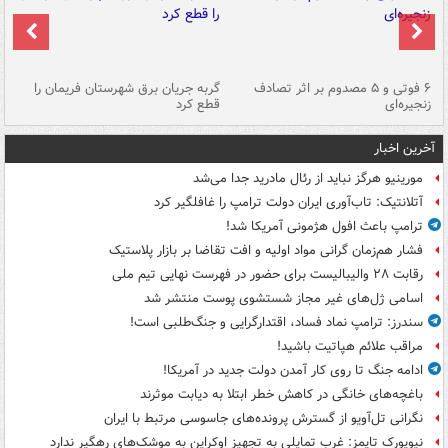
۶ فوتی و ۵ مصدوم بر اثر تصادف
گربه جریان برق شهرستان فریمان را
رگ
زنجیره‌ای
قطع کرد
آخرین اخبار
مورینیو هرگز نباید از رئال مادرید جدا می‌شد
آتلانتیک: تاب‌آوری ایران دولت ترامپ را غافلگیر کرد
ترامپ باعث افول هژمونی آمریکا شد!
فشار هم‌زمان گرانی مواد اولیه و افت تقاضا بر بازار پلاستیک
رقابت ۲۸ والیبالیست برای حضور در فهرست نهایی تیم ملی
اسامی ژل‌های غیر مجاز شستشوی پوست منتشر شد
سندرز: ترامپ نماد فساد، اقتدارگرایی و جنگ‌طلبی است!
مراقب علائم هپاتیت باشید!
ادامه جنگ تا روی کار آمدن دولت جدید در آمریکا!
باغچه‌های خانگی در کاهش خطر ابتلا به دیابت موثرند
نگرانی تل‌آویو از گسترش پرونده‌های جاسوسی مرتبط با ایران
نیویورک تایمز: غرب تمایلی به تجهیز اوکراین به موشک‌های رهگیر ندارد