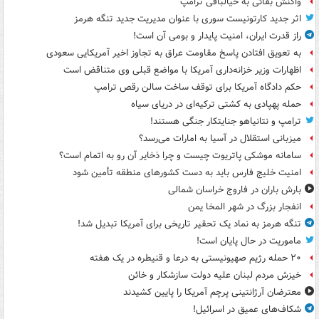
واکنش بقائی به خیالبافی ترامپ
اثر جدید کارتونیست سوری با عنوان مدیریت جدید تنگه هرمز
راز قدرت ایران، امنیت پایدار و بومی آن است!
به تعویق افتادن پاسخ مقاومت عراق به تجاوز اخیر آمریکایی سعودی
اظهارات وزیر خزانه‌داری آمریکا با مواضع قبلی وی متناقض است
حکم دادگاه آمریکا برای توقف ساخت سالن رقص ترامپ
حمله پهپادی به کشتی ترکیه‌ای در دریای سیاه
ترامپ و نتانیاهو جنایتکار جنگی هستند!
میزبانی استقلال در آسیا به امارات می‌رسد؟
سامانه موشکی پاتریوت چیست و چرا ذخایر آن رو به اتمام است؟
امنیت خلیج فارس باید به دست کشورهای منطقه تأمین شود
بارش باران در فاروج خراسان شمالی
انفجار بزرگ در شهر المخا یمن
تنگه هرمز به نماد یک تحقیر تاریخی برای آمریکا تبدیل شد!
ماموریت در حال پایان است!
۲۰ حمله رژیم صهیونیستی به درعا و قنیطره در یک هفته
خیزش مردم لبنان علیه دولت سازشکار و خائن
معترضان آرژانتینی پرچم آمریکا را پایین کشیدند
شکاف‌های عمیق در اسرائیل!