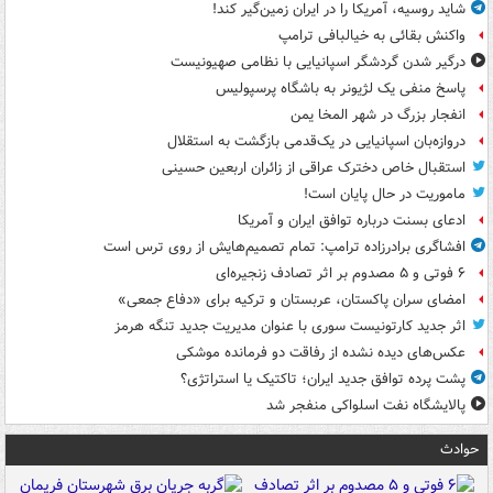
شاید روسیه، آمریکا را در ایران زمین‌گیر کند!
واکنش بقائی به خیالبافی ترامپ
درگیر شدن گردشگر اسپانیایی با نظامی صهیونیست
پاسخ منفی یک لژیونر به باشگاه پرسپولیس
انفجار بزرگ در شهر المخا یمن
دروازه‌بان اسپانیایی در یک‌قدمی بازگشت به استقلال
استقبال خاص دخترک عراقی از زائران اربعین حسینی
ماموریت در حال پایان است!
ادعای بسنت درباره توافق ایران و آمریکا
افشاگری برادرزاده ترامپ: تمام تصمیم‌هایش از روی ترس است
۶ فوتی و ۵ مصدوم بر اثر تصادف زنجیره‌ای
امضای سران پاکستان، عربستان و ترکیه برای «دفاع جمعی»
اثر جدید کارتونیست سوری با عنوان مدیریت جدید تنگه هرمز
عکس‌های دیده نشده از رفاقت دو فرمانده‌ موشکی
پشت پرده توافق جدید ایران؛ تاکتیک یا استراتژی؟
پالایشگاه نفت اسلواکی منفجر شد
حوادث