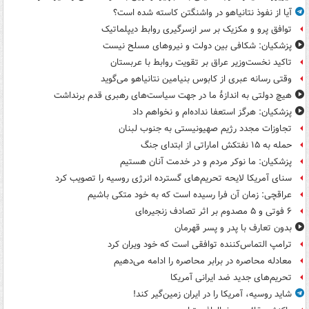
آیا از نفوذ نتانیاهو در واشنگتن کاسته شده است؟
توافق پرو و مکزیک بر سر ازسرگیری روابط دیپلماتیک
پزشکیان: شکافی بین دولت و نیروهای مسلح نیست
تاکید نخست‌وزیر عراق بر تقویت روابط با عربستان
وقتی رسانه عبری از کابوس بنیامین نتانیاهو می‌گوید
هیچ دولتی به اندازۀ ما در جهت سیاست‌های رهبری قدم برنداشت
پزشکیان: هرگز استعفا نداده‌ام و نخواهم داد
تجاوزات مجدد رژیم صهیونیستی به جنوب لبنان
حمله به ۱۵ نفتکش‌ اماراتی از ابتدای جنگ
پزشکیان: ما نوکر مردم و در خدمت آنان هستیم
سنای آمریکا لایحه تحریم‌های گسترده انرژی روسیه را تصویب کرد
عراقچی: زمان آن فرا رسیده است که به خود متکی باشیم
۶ فوتی و ۵ مصدوم بر اثر تصادف زنجیره‌ای
بدون تعارف با پدر و پسر قهرمان
ترامپ التماس‌کننده توافقی است که خود ویران کرد
معادله محاصره در برابر محاصره را ادامه می‌دهیم
تحریم‌های جدید ضد ایرانی آمریکا
شاید روسیه، آمریکا را در ایران زمین‌گیر کند!