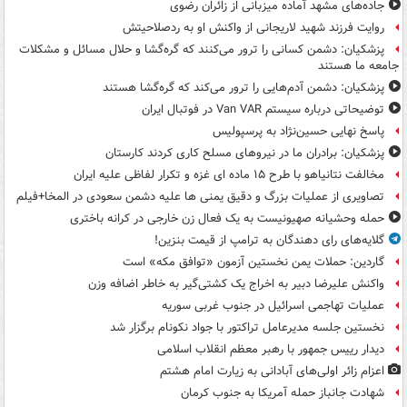
جاده‌های مشهد آماده میزبانی از زائران رضوی
روایت فرزند شهید لاریجانی از واکنش او به ردصلاحیتش
پزشکیان: دشمن کسانی را ترور می‌کنند که گره‌گشا و حلال مسائل و مشکلات
جامعه ما هستند
پزشکیان: دشمن آدم‌هایی را ترور می‌کند که گره‌گشا هستند
توضیحاتی درباره سیستم Van VAR در فوتبال ایران
پاسخ نهایی حسین‌نژاد به پرسپولیس
پزشکیان: برادران ما در نیروهای مسلح کاری کردند کارستان
مخالفت نتانیاهو با طرح ۱۵ ماده ای غزه و تکرار لفاظی علیه ایران
تصاویری از عملیات بزرگ و دقیق یمنی ها علیه دشمن سعودی در المخا+فیلم
حمله وحشیانه صهیونیست به یک فعال زن خارجی در کرانه باختری
گلایه‌های رای دهندگان به ترامپ از قیمت بنزین!
گاردین: حملات یمن نخستین آزمون «توافق مکه» است
واکنش علیرضا دبیر به اخراج یک کشتی‌گیر به خاطر اضافه وزن
عملیات تهاجمی اسرائیل در جنوب غربی سوریه
نخستین جلسه مدیرعامل تراکتور با جواد نکونام برگزار شد
دیدار رییس جمهور با رهبر معظم انقلاب اسلامی
اعزام زائر اولی‌های آبادانی به زیارت امام هشتم
شهادت جانباز حمله آمریکا به جنوب کرمان