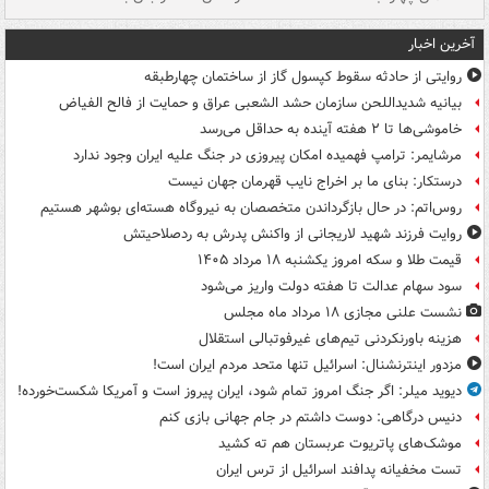
آخرین اخبار
روایتی از حادثه سقوط کپسول گاز از ساختمان چهارطبقه
بیانیه شدیداللحن سازمان حشد الشعبی عراق و حمایت از فالح الفیاض
خاموشی‌ها تا ۲ هفته آینده به حداقل می‌رسد
مرشایمر: ترامپ فهمیده امکان پیروزی در جنگ علیه ایران وجود ندارد
درستکار: بنای ما بر اخراج نایب قهرمان جهان نیست
روس‌اتم: در حال بازگرداندن متخصصان به نیروگاه هسته‌ای بوشهر هستیم
روایت فرزند شهید لاریجانی از واکنش پدرش به ردصلاحیتش
قیمت طلا و سکه امروز یکشنبه ۱۸ مرداد ۱۴۰۵
سود سهام عدالت تا هفته دولت واریز می‌شود
نشست علنی مجازی ۱۸ مرداد ماه مجلس
هزینه باورنکردنی تیم‌های غیرفوتبالی استقلال
مزدور اینترنشنال: اسرائیل تنها متحد مردم ایران است!
دیوید میلر: اگر جنگ امروز تمام شود، ایران پیروز است و آمریکا شکست‌خورده!
دنیس درگاهی: دوست داشتم در جام جهانی بازی کنم
موشک‌های پاتریوت عربستان هم ته‌ کشید
تست مخفیانه پدافند اسرائیل از ترس ایران