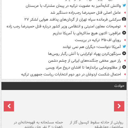
واکنش کنایه‌آمیز به عضویت ترکیه در پیمان مشترک با عربستان
عامل اصلی قتل حمیدرضا رجب‌زاده دستگیر شد
سرکشی فرمانده سپاه تهران از گردان‌های پدافند هوایی لشکر ۲۷
توضیحات معاون امنیتی و انتظامی وزیر کشور درباره قتل حمیدرضا رجب زاده
عراقچی: اکنون هیچ مذاکره‌ای با آمریکا نداریم
رویای اف-۳۵ ترکیه در بن‌بست
آمریکا نتوانست؛ دیگران هم نمی توانند
سرنگون‌کردن پهپاد اوکراینی با آتش رگبار روس‌ها
راز عبور مخفی جنگنده‌های ایرانی از چشم دشمن
از مظلوم‌نمایی براندازها تا افشای دروغ مراد ویسی
احتمال شکست اردوغان در دور دوم انتخابات ریاست جمهوری ترکیه
حوادث
روایتی از حادثه سقوط کپسول گاز از
حمله مسلحانه به قهوه‌خانه‌ای در
عا
ساختمان چهارطبقه
زاهدان؛ ۲ نفر جان باختند
دس