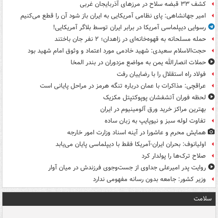
کشف ۳۳ قبضه سلاح در مرزهای آذربایجان غربی
امیر جهانشاهی: پای نظامی آمریکایی به ایران باز شود آن را قطع می‌کنیم
رسوایی دیپلماسی آمریکا در برابر ایران توسط بلاگر آمریکایی!
حمله مسلحانه به قهوه‌خانه‌ای در زاهدان؛ ۲ نفر جان باختند
حجت‌الاسلام سعیدی: شهید خادمی مورد اعتماد و وثوق امام شهید بود
حملات انصارالله یمن به مواضع مزدوران در بندر المخا
فولاد راه استقلال را با رضاییان رفت
عراقچی: مذاکرات با عمان درباره تنگه هرمز در مراحل پایانی است
لحظه فوران آتشفشان پوپوکتپتل مکزیک
بهترین مراکز خرید ورق آلومینیوم در ایران
تفاوت لوله سبز و نیوپایپ به زبان ساده
همایش محرم و عاشورا در آینه اسناد وزارت امور خارجه
اولیانوف: بحران ایران-آمریکا فقط با دیپلماسی پایان می‌یابد
صلاح ترک‌ها را پولدار کرد
روایت پدر امیرعلی جداوی از جست‌وجوی فرزندش در میان آوار
وزیر کشور: جامعه بدون رسانه مفهومی ندارد
سلامت