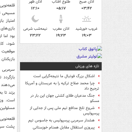
اذان صبح
طلوع آفتاب
اذان ظهر
قلعه‌نوی
۱۲:۱۰
۰۵:۱۷
۰۳:۴۲
مسیحی تب
امتیاز ب
بازی‌های
غروب خورشید
اذان مغرب
نیمه‌شب شرعی
۲۳:۲۲
۱۹:۲۳
۱۹:۰۳
بود اما ا
موقعیت 
بازیکنان 
تازه های ورزش
سرمربی ا
اشکال بزرگ فوتبال ما نتیجه‌گرایی است
چرا محمد صلاح ترکیه را به عربستان و آمریکا
می‌دهند ی
ترجیح داد
بزند تا 
جنگ مدعیان طلای کشتی جهان این بار در
است. وزی
مسکو
مسئولین 
شروع تلخ مدافع تیم ملی پس از جدایی از
پرسپولیس
قلعه‌نویی
هشدار سرمربی پرسپولیس به جاسوس تیم
پشت سر گ
پیروزی استقلال مقابل همنام خوزستانی