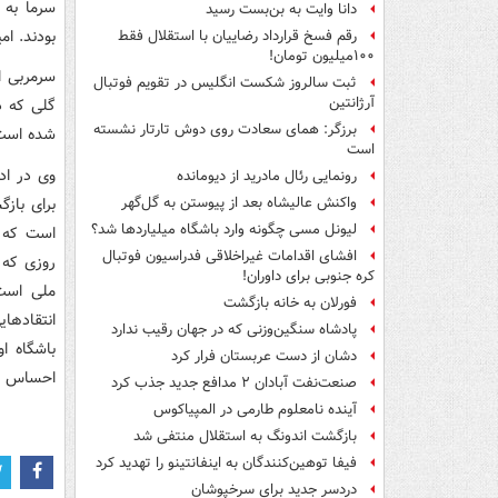
سرما به 
دانا وایت به بن‌بست رسید
بودند. ام
رقم فسخ قرارداد رضاییان با استقلال فقط
۱۰۰میلیون تومان!
سرمربی ا
ثبت سالروز شکست انگلیس در تقویم فوتبال
آرژانتین
گلی که د
برزگر: همای سعادت روی دوش تارتار نشسته
شده است. 
است
وی در اد
رونمایی رئال مادرید از دیومانده
برای باز
واکنش عالیشاه بعد از پیوستن به گل‌گهر
لیونل مسی چگونه وارد باشگاه میلیاردها شد؟
است که ل
افشای اقدامات غیراخلاقی فدراسیون فوتبال
روزی که ج
کره جنوبی برای داوران!
ملی است 
فورلان به خانه بازگشت
انتقادها
پادشاه سنگین‌وزنی که در جهان رقیب ندارد
باشگاه ا
دشان از دست عربستان فرار کرد
احساس با
صنعت‌نفت آبادان ۲ مدافع جدید جذب کرد
آینده نامعلوم طارمی در المپیاکوس
بازگشت اندونگ به استقلال منتفی شد
فیفا توهین‌کنندگان به اینفانتینو را تهدید کرد
دردسر جدید برای سرخپوشان