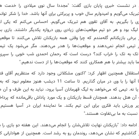
ی در نشست خبری پایان بازی گفت: "مجددا سال نوی میلادی را خدمت هم
ریک می‌گویم و امیدوارم سال خوب و پربرکتی برای آنها باشد. خدا را شکر توان
ازی را بگیریم. به آقای تقوی هم تبریک می‌گویم. احساس می‌کنم که یکی از
 لیگ بود و هر دو تیم موقعیت‌های زیادی روی دروازه یکدیگر داشتند. بازی بسی
ز برخی بازیکنانم گله‌مندم که چرا وقتی همه بازیکنان تلاش می‌کنند تا موقعی
تک به تک را خراب کند؟ درست است که رحمان احمدی شب خوبی را سپری ک
ما باید بیشتر با هم همکاری کنند که موقعیت‌ها را از دست ندهیم."
ستقلال همچنین اظهار کرد: "اکنون مشکلاتی وجود دارد که منتظریم آقای فتح‌ال
بازگردد تا آنها را با وی در میان گذاریم. تا ساعت 11 دیشب هنوز معلوم
ا نه. تیمی که می‌خواهد به لیگ قهرمانان آسیا برود، نباید به این طرف و آن
به آن هتل بدهند. همچنان قسط بازیکنان و یک مورد پاداش باقی‌مانده که پردا
ر ورزش باید فکری برای این تیم بکند. ما نماینده ایران در آسیا هستیم ا
نسبت به ما بی‌تفاوت هستند."
 ادامه داد: "بازیکنان نهایت تلاش‌شان را انجام می‌دهند. این هفته دو بازی را ب
ذاشتیم که نشان می‌دهد، روندمان رو به رشد است. همچنین از هوادارانی که