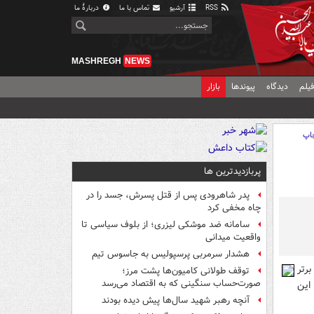
RSS
آرشیو
تماس با ما
دربارهٔ ما
MASHREGH
NEWS
یلم
دیدگاه
پیوندها
بازار
اپ
پربازدیدترین ها
پدر شاهرودی پس از قتل پسرش، جسد را در
چاه مخفی کرد
سامانه ضد موشکی لیزری؛ از بلوف سیاسی تا
واقعیت میدانی
هشدار سرمربی پرسپولیس به جاسوس تیم
رتر
توقف طولانی کامیون‌ها پشت مرز؛
صورت‌حساب سنگینی که به اقتصاد می‌رسد
این
آنچه رهبر شهید سال‌ها پیش دیده بودند