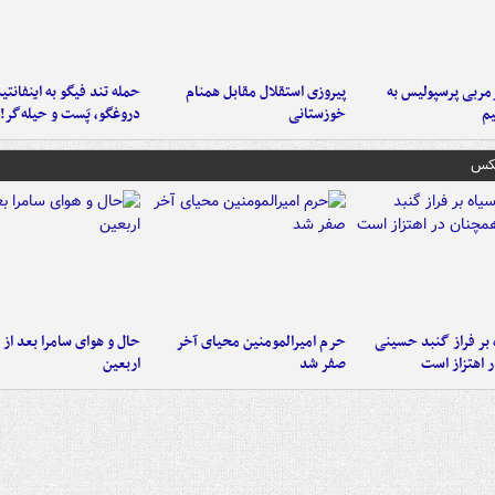
ربی پرسپولیس به
پیروزی استقلال مقابل همنام
حمله تند فیگو به اینفانتین
م
خوزستانی
دروغگو، پَست‌ و حیله‌گر!
عکس
 بر فراز گنبد حسینی
حرم امیرالمومنین محیای آخر
حال و هوای سامرا بعد از ا
 اهتزاز است
صفر شد
اربعین