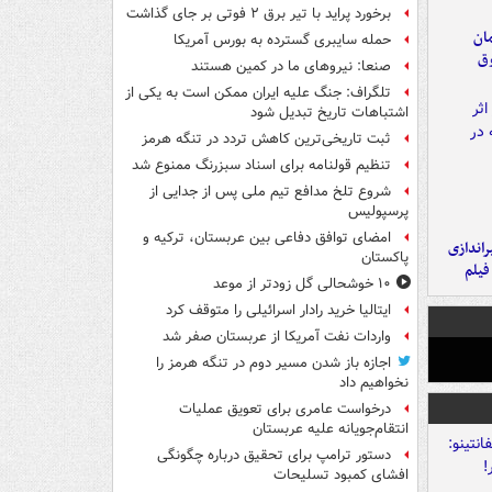
برخورد پراید با تیر برق ۲ فوتی بر جای گذاشت
مان
حمله سایبری گسترده به بورس آمریکا
وق
صنعا: نیروهای ما در کمین‌ هستند
تلگراف: جنگ علیه ایران ممکن است به یکی از
اشتباهات تاریخ تبدیل شود
ثبت تاریخی‌ترین کاهش تردد در تنگه هرمز
تنظیم قولنامه برای اسناد سبزرنگ ممنوع شد
شروع تلخ مدافع تیم ملی پس از جدایی از
پرسپولیس
امضای توافق دفاعی بین عربستان، ترکیه و
یراندازی
پاکستان
فیلم
۱۰ خوشحالی گل زودتر از موعد
ایتالیا خرید رادار اسرائیلی را متوقف کرد
واردات نفت آمریکا از عربستان صفر شد
اجازه باز شدن مسیر دوم در تنگه هرمز را
نخواهیم داد
درخواست عامری برای تعویق عملیات
انتقام‌جویانه علیه عربستان
دستور ترامپ برای تحقیق درباره چگونگی
افشای کمبود تسلیحات