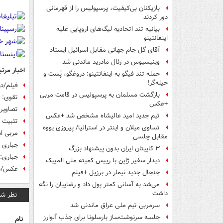
بازیکنان بی‌کیفیت، پرسپولیس را از قهرمانی
دور کردند
بیانیه تند اتحادیه لیگ‌های اروپایی علیه
اینفانتینو
آقای گل جام جهانی مقابل اسرائیل ایستاد
وینیسیوس در رئال مادرید ماندنی شد
اخبار مرتب
حمله تند فیگو به اینفانتینو: دروغگو، پَست‌ و
حیله‌گر!
فیلم/در
بازگشت مسلمان به پرسپولیس در قامت مربی
تقوی: ا
+عکس
تصاویر/
تیم جدید امید عالیشاه مشخص شد +عکس
تثبیت ص
تساوی میلان و اینتر در استرالیا/ پیروزی یووه
مربی اس
مقابل چلسی
جباری و
۳ کاپیتان ایران بدون پیشنهاد بزرگ
جباری: 
دیدار سفیر ژاپن با رییس کمیته ملی المپیک
عکس/شا
جنجال جدید نیمار در برزیل +فیلم
می‌شد به آسانی کمتر پول داد و رضاییان را نگه
داشت
نظر شم
سرمربی تیم ملی عراق ماندنی شد
جلسه سرنوشت‌ساز بارسلونا برای جذب آلوارز
نام