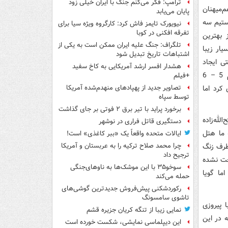
ترامپ: فکر می‌کنم جنگ با ایران خیلی زود
‌میهنان
پایان می‌یابد
ستیم سه
نیویورک تایمز فاش کرد: کارگروه ویژه سیا برای
تفرقه افکنی در کوبا
 بهترین
تلگراف: جنگ علیه ایران ممکن است به یکی از
ار زیبا
اشتباهات تاریخ تبدیل شود
تی ایجاد
هشدار افسر ارشد آمریکایی به کاخ سفید
شود، کار تیمی انجام نمی‌دهند و موقعیت‌ها را هدر می‌دهند. مگر می‌شود یک تیم 5 – 6
+فیلم
رد اما
تصاویر جدید از پهپادهای منهدم‌شده آمریکا
توسط سپاه
برخورد پراید با تیر برق ۲ فوتی بر جای گذاشت
له‌زاده
دستگیری قاتل فراری در نوشهر
 نبود که به ما هتل
ایالات متحده واقعاً یک «ببر کاغذی» است!
 طرف زنگ
چرا محمد صلاح ترکیه را به عربستان و آمریکا
ترجیح داد
خت نشده
سوخو۳۵ با این موشک‌ها به ناوهای‌جنگی
ما گویا
حمله می‌کند
رکوردشکنی پیش‌فروش جدیدترین گوشی‌های
تاشوی سامسونگ
ا پیروزی
نمایی زیبا از تنگه کریان جزیره قشم
 در این
این دیپلماسی نمایشی، شکست خورده است