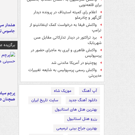
برای قلعه‌نویی
اعلام رای کمیته استیناف در پرونده دیدار
گل‌گهر و چادرملو
هشدار سرم
واکنش فیفا به درخواست کمک اینفانتینو از
ترامپ
جاسوس تی
برد تراکتور در دیدار تدارکاتی مقابل مس
شهربابک
برگزیده 
واکنش طاهری و ایری به ماجرای حضور در
پرسپولیس
پوچتینو در آمریکا ماندنی شد
واکنش رسمی پرسپولیس به شایعه تغییرات
مدیریتی
آپ آهنگ
موزیک شاه
پرچم سیاه
همچنان در
دانلود آهنگ جدید
سایت تاریخ ایران
بهترین هتل های استانبول
رزرو هتل استانبول
بهترین جراح بینی ترمیمی