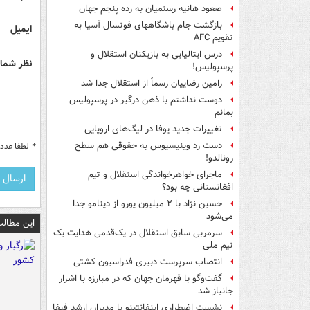
صعود هانیه رستمیان به رده پنجم جهان
بازگشت جام باشگاههای فوتسال آسیا به
ایمیل
تقویم AFC
درس ایتالیایی‌ به بازیکنان استقلال و
نظر شما 
پرسپولیس!
رامین رضاییان رسماً از استقلال جدا شد
دوست نداشتم با ذهن درگیر در پرسپولیس
بمانم
تغییرات جدید یوفا در لیگ‌های اروپایی
دست رد وینیسیوس به حقوقی هم سطح
*
لطفا عدد م
رونالدو!
ماجرای خواهرخواندگی استقلال و تیم
افغانستانی چه بود؟
حسین نژاد با ۲ میلیون یورو از دینامو جدا
می‌شود
این مطالب
سرمربی سابق استقلال در یک‌قدمی هدایت یک
تیم ملی
انتصاب سرپرست دبیری فدراسیون کشتی
گفت‌وگو با قهرمان جهان که در مبارزه با اشرار
جانباز شد
نشست اضطراری اینفانتینو با مدیران ارشد فیفا