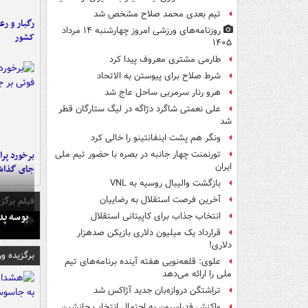
تیم بعدی محمد صلاح مشخص شد
رگبار و رع
روزنامه‌های ورزشی امروز چهارشنبه ۱۴ مرداد
کشور
۱۴۰۵
طارمی مشتری معروف پیدا کرد
شرط صلاح برای پیوستن به الاتحاد
هرو رنار سرمربی ساحل عاج شد
علی نعمتی شاگرد دژاگه در لیگ ستارگان قطر
شد
ونگر هم پشت اینفانتینو را خالی کرد
تورنمنت چهار جانبه در بصره با حضور تیم ملی
ایران
جای گذا
بازگشت والیبال روسیه به VNL
آخرین فرصت استقلال به رضاییان
فیلم برگزی
بوسه‌ پ
انتخاب جذاب برای کاپیتانی استقلال
قرارداد یک میلیون دلاری بازیکن صدهزار
دلاری!
برگزیده و
علوی: قلعه‌نویی هفته آینده برنامه‌های تیم
ملی را ارائه می‌دهد
تراِشتگن دروازه‌بان جدید آژاکس شد
واکنش فدراسیون به احتمال انتخاب جانشین