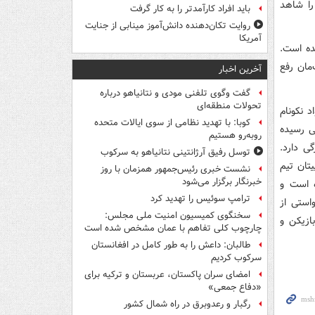
را شاهد
باید افراد کارآمدتر را به کار گرفت
روایت تکان‌دهنده دانش‌آموز مینابی از جنایت
آمریکا
ده است.
مان رفع
آخرین اخبار
گفت وگوی تلفنی مودی و نتانیاهو درباره
تحولات منطقه‌ای
 نکونام
کوبا: با تهدید نظامی از سوی ایالات متحده
ی رسیده
روبه‌رو هستیم
ی دارد.
توسل رفیق آرژانتینی نتانیاهو به سرکوب
یتان تیم
نشست خبری رئیس‌جمهور همزمان با روز
خبرنگار برگزار می‌شود
ه است و
ترامپ سوئیس را تهدید کرد
استی از
سخنگوی کمیسیون امنیت ملی مجلس:
ازیکن و
چارچوب کلی تفاهم با عمان مشخص شده است
طالبان: داعش را به طور کامل در افغانستان
سرکوب کردیم
امضای سران پاکستان، عربستان و ترکیه برای
«دفاع جمعی»
رگبار و رعدوبرق در راه شمال کشور