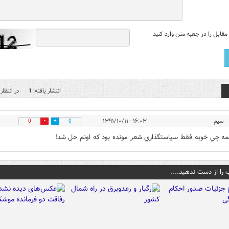
قابل را در جعبه متن وارد کنید
انتشار یافته: 1
در انتظار 
سيم
۱۶:۰۳ - ۱۳۹۱/۱۰/۱۱
0
0
مه چي خوبه فقط سياستگذاري شعر مونده بود كه اونم حل شد!
 را از دست ندهید....