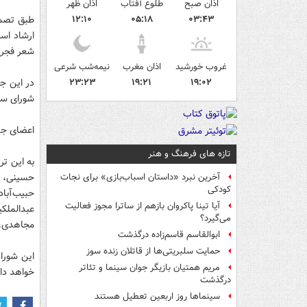
اذان صبح
طلوع آفتاب
اذان ظهر
۰۳:۴۳
۰۵:۱۸
۱۲:۱۰
طبق تصمی
ارشاد اس
شعر فجر 
غروب خورشید
اذان مغرب
نیمه‌شب شرعی
۱۹:۰۲
۱۹:۲۱
۲۳:۲۳
در این ج
شورای سی
اعضای جدی
تازه های فرهنگ و هنر
به این ت
حسینی، ر
آخرین نبرد «داستان اسباب‌بازی» برای نجات
کودکی
حبیب‌آبا
آیا تینا پاکروان بازهم از ساترا مجوز فعالیت
عبدالملکی
می‌گیرد؟
مجاهدی‌،
ابوالقاسم قاسم‌زاده درگذشت
حمایت سلبریتی‌ها از قاتلان زنده سوز
این شورا 
مریم همتیان بازیگر جوان سینما و تئاتر
خواهد داد
درگذشت
سینماها روز اربعین تعطیل هستند