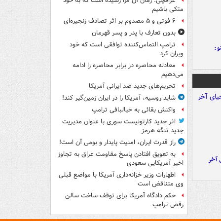
عراقچی: زمان آن فرا رسیده است که به خود
متکی باشیم
۶ فوتی و ۵ مصدوم بر اثر تصادف زنجیره‌ای
بدون تعارف با پدر و پسر قهرمان
ترامپ التماس‌کننده توافقی است که خود
و:
ویران کرد
معادله محاصره در برابر محاصره را ادامه
می‌دهیم
تحریم‌های جدید ضد ایرانی آمریکا
شاید روسیه، آمریکا را در ایران زمین‌گیر کند!
واکنش بقائی به خیالبافی ترامپ
اثر جدید کارتونیست سوری با عنوان مدیریت
جدید تنگه هرمز
راز قدرت ایران، امنیت پایدار و بومی آن است!
به تعویق افتادن پاسخ مقاومت عراق به تجاوز
 آخر
اخیر آمریکایی سعودی
اظهارات وزیر خزانه‌داری آمریکا با مواضع قبلی
وی متناقض است
حکم دادگاه آمریکا برای توقف ساخت سالن
رقص ترامپ