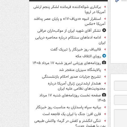
برکناری شوکه‌کننده فرمانده لشکر پنجم ارتش
آمریکا در اروپا
استقرار انبوه «دی‌اف‑۱۷» و پایان عصر پدافند
آمریکا +عکس
تشکر آقای شهید ایران از موکب‌داران عراقی
ادامه ادعاهای سنتکام درباره محاصره دریایی
ایران
قالیباف روز خبرنگار را تبریک گفت
رویای ائتلاف مکه
روزنامه‌های ورزشی امروز ‌شنبه ۱۷ مرداد ۱۴۰۵
پالایشگاه سیزران منفجر شد
تشریح جزئیات صدور احکام بازنشستگی
هشدار ارشدترین ژنرال آمریکا درباره
محدودیت‌های نظامی علیه ایران
صفحه نخست روزنامه‌های شنبه ۱۷ مرداد
۱۴۰۵
بیانیه سپاه پاسداران به مناسبت روز خبرنگار
فارن افرز: جنگ با ایران یک فاجعه است
تنگی انگشتر و کفش در گرما؛ واکنش طبیعی
بدن یا هشدار جدی؟