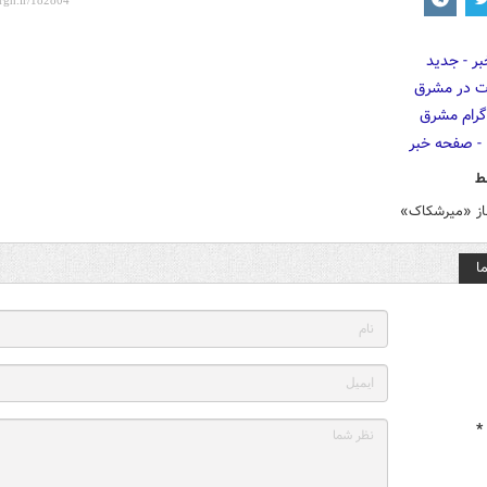
ط
باز «میرشکاک»
ا
*