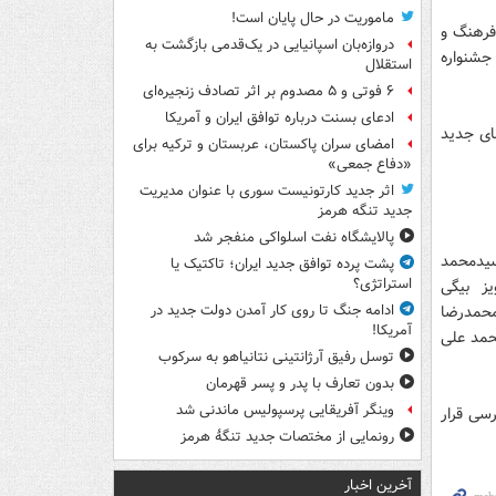
ماموریت در حال پایان است!
فرهنگ و
دروازه‌بان اسپانیایی در یک‌قدمی بازگشت به
جشنواره
استقلال
۶ فوتی و ۵ مصدوم بر اثر تصادف زنجیره‌ای
ادعای بسنت درباره توافق ایران و آمریکا
ای جدید
امضای سران پاکستان، عربستان و ترکیه برای
«دفاع جمعی»
اثر جدید کارتونیست سوری با عنوان مدیریت
جدید تنگه هرمز
پالایشگاه نفت اسلواکی منفجر شد
ید‌محمد
پشت پرده توافق جدید ایران؛ تاکتیک یا
استراتژی؟
یز بیگی
محمدرضا
ادامه جنگ تا روی کار آمدن دولت جدید در
آمریکا!
محمد علی
توسل رفیق آرژانتینی نتانیاهو به سرکوب
بدون تعارف با پدر و پسر قهرمان
وینگر آفریقایی پرسپولیس ماندنی شد
رسی قرار
رونمایی از مختصات جدید تنگۀ هرمز
آخرین اخبار