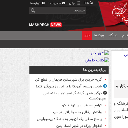
RSS
آرشیو
تماس با ما
دربارهٔ ما
MASHREGH
NEWS
یلم
دیدگاه
پیوندها
بازار
اپ
پربازدیدترین ها
گربه جریان برق شهرستان فریمان را قطع کرد
گزار و
شاید روسیه، آمریکا را در ایران زمین‌گیر کند!
درگیر شدن گردشگر اسپانیایی با نظامی
صهیونیست
فرهنگ و
ترامپ سوئیس را تهدید کرد
اد اسلامی و
واکنش بقائی به خیالبافی ترامپ
را مورد
پاسخ منفی یک لژیونر به باشگاه پرسپولیس
انفجار بزرگ در شهر المخا یمن