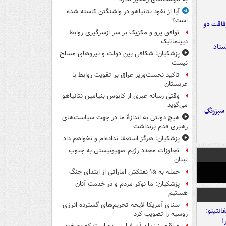
آیا از نفوذ نتانیاهو در واشنگتن کاسته شده
است؟
فاقت دو
توافق پرو و مکزیک بر سر ازسرگیری روابط
دیپلماتیک
پزشکیان: شکافی بین دولت و نیروهای مسلح
نیست
تاکید نخست‌وزیر عراق بر تقویت روابط با
عربستان
وقتی رسانه عبری از کابوس بنیامین نتانیاهو
می‌گوید
 سبزرنگ
هیچ دولتی به اندازۀ ما در جهت سیاست‌های
رهبری قدم برنداشت
پزشکیان: هرگز استعفا نداده‌ام و نخواهم داد
تجاوزات مجدد رژیم صهیونیستی به جنوب
لبنان
حمله به ۱۵ نفتکش‌ اماراتی از ابتدای جنگ
پزشکیان: ما نوکر مردم و در خدمت آنان
هستیم
سنای آمریکا لایحه تحریم‌های گسترده انرژی
روسیه را تصویب کرد