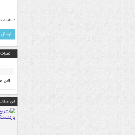
*
لطفا عدد م
نظرات
الان ه
این مطالب