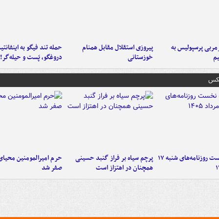
ربی پرسپولیس به
پیروزی استقلال مقابل همنام
حمله تند فیگو به اینفانتین
م
خوزستانی
دروغگو، پَست‌ و حیله‌گر!
عکس
صفحه نخست روزنامه‌های شنبه ۱۷
پرچم سیاه بر فراز گنبد حسینی
حرم امیرالمومنین محیای
همچنان در اهتزاز است
صفر شد