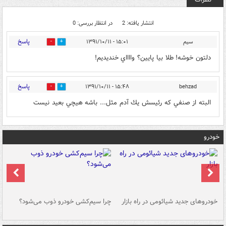
انتشار یافته: 2
در انتظار بررسی: 0
پاسخ
سيم
۱۵:۰۱ - ۱۳۹۱/۱۰/۱۱
0
0
دلتون خوشه! طلا بيا پايين؟ وااااي خنديديم!
پاسخ
۱۵:۴۸ - ۱۳۹۱/۱۰/۱۱
behzad
0
0
البته از صنفي كه رئيسش يك آدم مثل... باشه هيچي بعيد نيست
خودرو
خودروهای جدید شیائومی در راه بازار
چرا سیم‌کشی خودرو ذوب می‌شود؟
شو