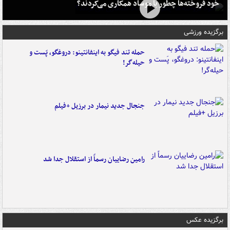
خود فروخته‌ها چطور با موساد همکاری می‌کردند؟
برگزیده ورزشی
حمله تند فیگو به اینفانتینو: دروغگو، پَست‌ و
حیله‌گر!
جنجال جدید نیمار در برزیل +فیلم
رامین رضاییان رسماً از استقلال جدا شد
برگزیده عکس