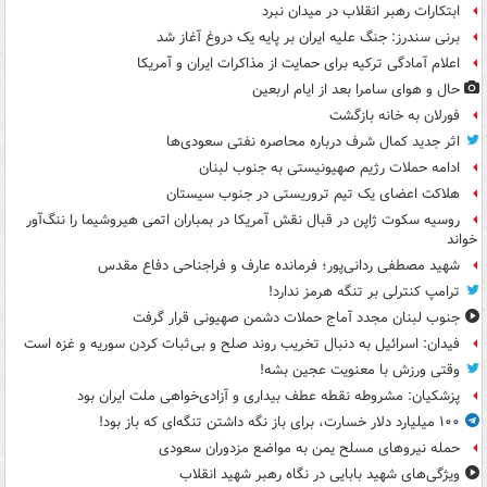
ابتکارات رهبر انقلاب در میدان نبرد
برنی سندرز: جنگ علیه ایران بر پایه یک دروغ آغاز شد
اعلام آمادگی ترکیه برای حمایت از مذاکرات ایران و آمریکا
حال و هوای سامرا بعد از ایام اربعین
فورلان به خانه بازگشت
اثر جدید کمال شرف درباره محاصره نفتی سعودی‌ها
ادامه حملات رژیم صهیونیستی به جنوب لبنان
هلاکت اعضای یک تیم تروریستی در جنوب سیستان
روسیه سکوت ژاپن در قبال نقش آمریکا در بمباران اتمی هیروشیما را ننگ‌آور
خواند
شهید مصطفی ردانی‌پور؛ فرمانده عارف و فراجناحی دفاع مقدس
ترامپ کنترلی بر تنگه هرمز ندارد!
جنوب لبنان مجدد آماج حملات دشمن صهیونی قرار گرفت
فیدان: اسرائیل به دنبال تخریب روند صلح و بی‌ثبات کردن سوریه و غزه است
وقتی ورزش با معنویت عجین بشه!
پزشکیان: مشروطه نقطه عطف بیداری و آزادی‌خواهی ملت ایران بود
۱۰۰ میلیارد دلار خسارت، برای باز نگه داشتن تنگه‌ای که باز بود!
حمله نیروهای مسلح یمن به مواضع مزدوران سعودی
ویژگی‌های شهید بابایی در نگاه رهبر شهید انقلاب