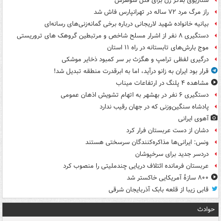
سناریوی بلاگر زن برای قتل شوهرش
راز مرگ مرد ۷۲ ساله در تهرانپارس فاش شد
بیانیه خانواده شهید لاریجانی درباره برخی گمانه‌زنی‌های رسانه‌ای
دستگیری ۸ نفر از اشرار مسلح شاخص و مرتبطین گروهک های تروریستی
موج بارش‌های تابستانه در راه ۱۱ استان
درگیری لفظی ترامپ و هگزث بر سر کمبود ذخایر موشکی
قرار بود ایران به زانو درآید، اما به ابرقدرت منطقه تبدیل شد!
مشاهده ۴ پلنگ در ارتفاعات میناب
دستگیری ۶ نفر در بهشهر به اتهام تشویش اذهان عمومی
پادشاه سنگین‌وزنی که در جهان رقیب ندارد
آهوی ایرانی
دشان از دست عربستان فرار کرد
ونس: ایرانی‌ها مذاکره‌کنندگان سرسختی هستند
دردسر جدید برای سرخپوشان
عربستان فرمانده ائتلاف دریایی چندملیتی را منصوب کرد
۸۰۰ سازۀ آمریکایی خاکستر شد
قابی زیبا از قلعه بابک آذربایجان شرقی
حوادث