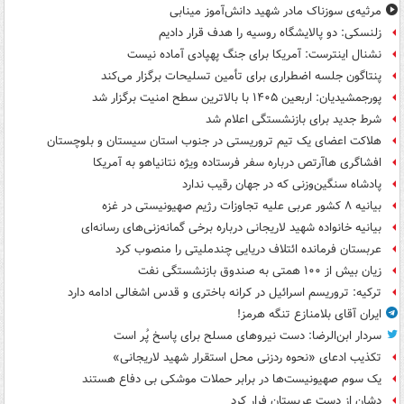
مرثیه‌ی سوزناک مادر شهید دانش‌آموز مینابی
زلنسکی: دو پالایشگاه روسیه را هدف قرار دادیم
نشنال اینترست: آمریکا برای جنگ پهپادی آماده نیست
پنتاگون جلسه اضطراری برای تأمین تسلیحات برگزار می‌کند
پورجمشیدیان: اربعین ۱۴۰۵ با بالاترین سطح امنیت برگزار شد
شرط جدید برای بازنشستگی اعلام شد
هلاکت اعضای یک تیم تروریستی در جنوب استان سیستان و بلوچستان
افشاگری هاآرتص درباره سفر فرستاده ویژه نتانیاهو به آمریکا
پادشاه سنگین‌وزنی که در جهان رقیب ندارد
بیانیه ۸ کشور عربی علیه تجاوزات رژیم صهیونیستی در غزه
بیانیه خانواده شهید لاریجانی درباره برخی گمانه‌زنی‌های رسانه‌ای
عربستان فرمانده ائتلاف دریایی چندملیتی را منصوب کرد
زیان بیش از ۱۰۰ همتی به صندوق‌ بازنشستگی نفت
ترکیه: تروریسم اسرائیل در کرانه باختری و قدس اشغالی ادامه دارد
ایران آقای بلامنازع تنگه هرمز!
سردار ابن‌الرضا: دست نیروهای مسلح برای پاسخ پُر است
تکذیب ادعای «نحوه ردزنی محل استقرار شهید لاریجانی»
یک‌ سوم صهیونیست‌ها در برابر حملات موشکی بی دفاع هستند
دشان از دست عربستان فرار کرد