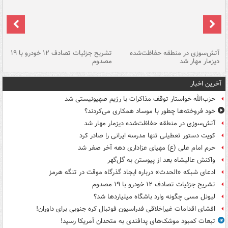
تصادف مرگبار در محور اهواز–شوش ۲
آتش‌سوزی در منطقه حفاظت‌شده
تشریح جزئیات تصادف ۱۲ خودرو با ۱۹
پا
دیزمار مهار شد
مصدوم
آخرین اخبار
حزب‌الله خواستار توقف مذاکرات با رژیم صهیونیستی شد
خود فروخته‌ها چطور با موساد همکاری می‌کردند؟
آتش‌سوزی در منطقه حفاظت‌شده دیزمار مهار شد
کویت دستور تعطیلی تنها مدرسه ایرانی را صادر کرد
حرم امام علی (ع) مهیای عزاداری دهه آخر صفر شد
واکنش عالیشاه بعد از پیوستن به گل‌گهر
ادعای شبکه «الحدث» درباره ایجاد گذرگاه موقت در تنگه هرمز
تشریح جزئیات تصادف ۱۲ خودرو با ۱۹ مصدوم
لیونل مسی چگونه وارد باشگاه میلیاردها شد؟
افشای اقدامات غیراخلاقی فدراسیون فوتبال کره جنوبی برای داوران!
تبعات کمبود موشک‌های پدافندی به متحدان آمریکا رسید!