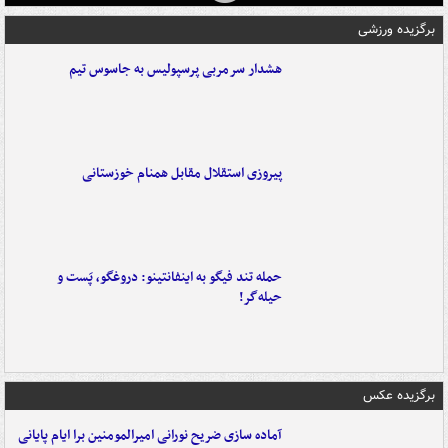
برگزیده ورزشی
هشدار سرمربی پرسپولیس به جاسوس تیم
پیروزی استقلال مقابل همنام خوزستانی
حمله تند فیگو به اینفانتینو: دروغگو، پَست‌ و
حیله‌گر!
برگزیده عکس
آماده سازی ضریح نورانی امیرالمومنین برا ایام پایانی