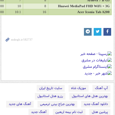
000
7
8
Arnova 7 B G3
000
10
8
Huawei MediaPad FHD WiFi + 3G
000
10.1
16
Acer Iconia Tab A200
آپ آهنگ
موزیک شاه
سایت تاریخ ایران
بهترین هتل های استانبول
رزرو هتل استانبول
دانلود آهنگ جدید
بهترین جراح بینی ترمیمی
آهنگ های جدید
پرشین هتل
ثبت نام بیمه اربعین
آهنگ جدید