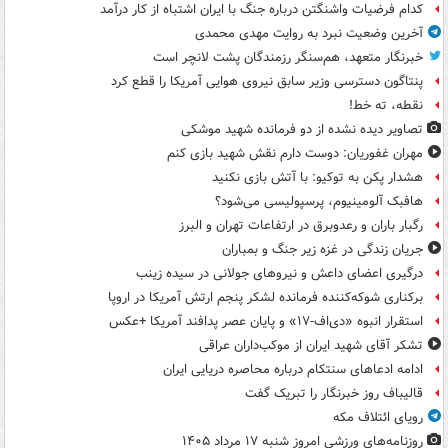
کدام فرضیات واشنگتن درباره جنگ با ایران اشتباه از کار درآمد
آخرین وضعیت نبرد به روایت مهدی محمدی
خبرنگار متعهد، هم‌سنگر رزمندگان پشت لانچر است
پنتاگون دسترسی وزیر سابق نیروی هوایی آمریکا را قطع کرد
نقطه، ته خط!
تصاویر دیده‌ نشده از دو فرمانده شهید موشکی
مهران غفوریان: دوست دارم نقش شهید بازی کنم
هشدار پکن به توکیو: با آتش بازی نکنید
هافبک آلومینیوم، پرسپولیسی می‌شود؟
رگبار باران و رعدوبرق در ارتفاعات تهران و البرز
جریان زندگی در غزه زیر جنگ و بمباران
درگیری اعضای داعش و نیروهای جولانی در سیده زینب
برکناری شوکه‌کننده فرمانده لشکر پنجم ارتش آمریکا در اروپا
استقرار انبوه «دی‌اف‑۱۷» و پایان عصر پدافند آمریکا +عکس
تشکر آقای شهید ایران از موکب‌داران عراقی
ادامه ادعاهای سنتکام درباره محاصره دریایی ایران
قالیباف روز خبرنگار را تبریک گفت
رویای ائتلاف مکه
روزنامه‌های ورزشی امروز ‌شنبه ۱۷ مرداد ۱۴۰۵