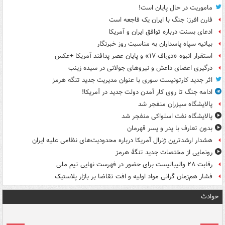
ماموریت در حال پایان است!
فارن افرز: جنگ با ایران یک فاجعه است
ادعای بسنت درباره توافق ایران و آمریکا
بیانیه سپاه پاسداران به مناسبت روز خبرنگار
استقرار انبوه «دی‌اف‑۱۷» و پایان عصر پدافند آمریکا +عکس
درگیری اعضای داعش و نیروهای جولانی در سیده زینب
اثر جدید کارتونیست سوری با عنوان مدیریت جدید تنگه هرمز
ادامه جنگ تا روی کار آمدن دولت جدید در آمریکا!
پالایشگاه سیزران منفجر شد
پالایشگاه نفت اسلواکی منفجر شد
بدون تعارف با پدر و پسر قهرمان
هشدار ارشدترین ژنرال آمریکا درباره محدودیت‌های نظامی علیه ایران
رونمایی از مختصات جدید تنگۀ هرمز
رقابت ۲۸ والیبالیست برای حضور در فهرست نهایی تیم ملی
فشار هم‌زمان گرانی مواد اولیه و افت تقاضا بر بازار پلاستیک
حوادث