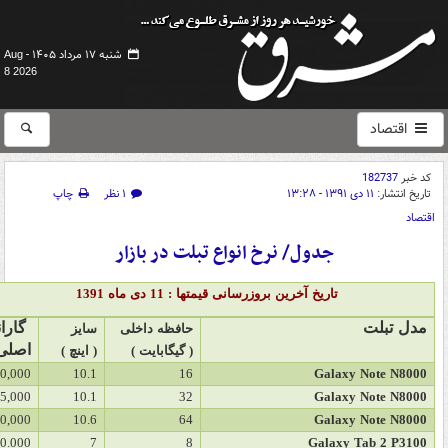
شنبه ۱۷ مرداد ۱۴۰۵ -
Aug
8 2026
اقتصاد
کد خبر
182737
تاریخ انتشار:
۱۱ دی ۱۳۹۱ - ۱۳:۲۸
۱ نظر
چاپ
اقتصاد
جدول/ نرخ انواع تبلت در بازار
تاریخ آخرین بروزرسانی قیمتها : 11
دی
ماه 1391
مدل تبلت
گارا
حافظه داخلی
سایز
اصلی
(
گیگابایت
)
(
اینچ
)
50,000
10.1
16
Galaxy Note N8000
45,000
10.1
32
Galaxy Note N8000
50,000
10.6
64
Galaxy Note N8000
50.000
7
8
Galaxy Tab 2 P3100