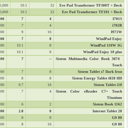
5,000
10.1
32
Eee Pad Transformer TF300T + Dock
0,000
10.1
32
Eee Pad Transformer TF101 + Dock
000
7
4
I701S
000
7
4
i702B
000
9
16
I971W
000
7
8
WindPad Enjoy
000
10.1
8
WindPad 110W 3G
000
10.1
8
WindPad Enjoy 10 plus
000
7
--
Sistem Multimedia Color Book 3074
Touch
000
7
8
Sistem Tablet s7 Dark Iron
000
8
8
Sistem Energy Tablet i828 HD
000
9.7
16
Sistem Tablet i10
000
7
4
Sistem Color eReader C7+ Touch
Titanium
000
6
2
Sistem Book 1162
000
2.8
8
28 Internet Tablet
000
8
8
80 G9
000
8
16
80 G9