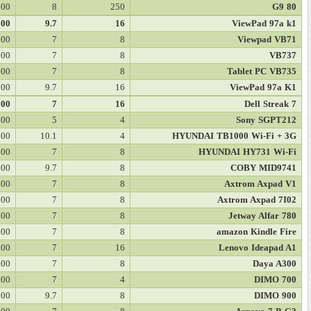
000
8
250
80 G9
000
9.7
16
ViewPad 97a k1
000
7
8
Viewpad VB71
000
7
8
VB737
000
7
8
Tablet PC VB735
000
9.7
16
ViewPad 97a K1
000
7
16
Dell Streak 7
000
5
4
Sony SGPT212
000
10.1
4
HYUNDAI TB1000 Wi-Fi + 3G
000
7
8
HYUNDAI HY731 Wi-Fi
000
9.7
8
COBY MID9741
000
7
8
Axtrom Axpad V1
000
7
8
Axtrom Axpad 7I02
000
7
8
Jetway Alfar 780
000
7
8
amazon Kindle Fire
000
7
16
Lenovo Ideapad A1
000
7
8
Daya A300
000
7
4
DIMO 700
000
9.7
8
DIMO 900