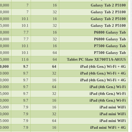
40,000
7
16
Galaxy Tab 2 P3100
50,000
7
32
Galaxy Tab 2 P3100
80,000
10.1
16
Galaxy Tab 2 P5100
45,000
10.1
32
Galaxy Tab 2 P5100
90,000
7.7
16
P6800 Galaxy Tab
50,000
7.7
32
P6800 Galaxy Tab
50,000
10.1
16
P7500 Galaxy Tab
50,000
10.1
64
P7500 Galaxy Tab
95,000
1
1
.
6
64
Tablet PC Slate XE700T1A-A01US
0,000
9.7
64
iPad (4th Gen.) Wi-Fi + 4G
0.000
9.7
32
iPad (4th Gen.) Wi-Fi + 4G
0,000
9.7
16
iPad (4th Gen.) Wi-Fi + 4G
0.000
9.7
64
iPad (4th Gen.) Wi-Fi
5,000
9.7
32
iPad (4th Gen.) Wi-Fi
0,000
9.7
16
iPad (4th Gen.) Wi-Fi
5,000
7.9
16
iPad mini WiFi
0,000
7.9
32
iPad mini WiFi
5.000
7.9
64
iPad mini WiFi
0.000
7.9
16
iPad mini WiFi + 4G