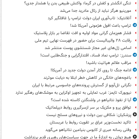
تنگی انگشتر و کفش در گرما؛ واکنش طبیعی بدن یا هشدار جدی؟
مورینیو هرگز نباید از رئال مادرید جدا می‌شد
آتلانتیک: تاب‌آوری ایران دولت ترامپ را غافلگیر کرد
ترامپ باعث افول هژمونی آمریکا شد!
فشار هم‌زمان گرانی مواد اولیه و افت تقاضا بر بازار پلاستیک
رقابت ۲۸ والیبالیست برای حضور در فهرست نهایی تیم ملی
اسامی ژل‌های غیر مجاز شستشوی پوست منتشر شد
سندرز: ترامپ نماد فساد، اقتدارگرایی و جنگ‌طلبی است!
مراقب علائم هپاتیت باشید!
ادامه جنگ تا روی کار آمدن دولت جدید در آمریکا!
باغچه‌های خانگی در کاهش خطر ابتلا به دیابت موثرند
نگرانی تل‌آویو از گسترش پرونده‌های جاسوسی مرتبط با ایران
نیویورک تایمز: غرب تمایلی به تجهیز اوکراین به موشک‌های رهگیر ندارد
آیا از نفوذ نتانیاهو در واشنگتن کاسته شده است؟
توافق پرو و مکزیک بر سر ازسرگیری روابط دیپلماتیک
پزشکیان: شکافی بین دولت و نیروهای مسلح نیست
تاکید نخست‌وزیر عراق بر تقویت روابط با عربستان
وقتی رسانه عبری از کابوس بنیامین نتانیاهو می‌گوید
هیچ دولتی به اندازۀ ما در جهت سیاست‌های رهبری قدم برنداشت