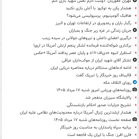
مهران غفوریان: دوست دارم نقش شهید بازی کنم
هشدار پکن به توکیو: با آتش بازی نکنید
هافبک آلومینیوم، پرسپولیسی می‌شود؟
رگبار باران و رعدوبرق در ارتفاعات تهران و البرز
جریان زندگی در غزه زیر جنگ و بمباران
درگیری اعضای داعش و نیروهای جولانی در سیده زینب
برکناری شوکه‌کننده فرمانده لشکر پنجم ارتش آمریکا در اروپا
استقرار انبوه «دی‌اف‑۱۷» و پایان عصر پدافند آمریکا +عکس
تشکر آقای شهید ایران از موکب‌داران عراقی
ادامه ادعاهای سنتکام درباره محاصره دریایی ایران
قالیباف روز خبرنگار را تبریک گفت
رویای ائتلاف مکه
روزنامه‌های ورزشی امروز ‌شنبه ۱۷ مرداد ۱۴۰۵
پالایشگاه سیزران منفجر شد
تشریح جزئیات صدور احکام بازنشستگی
هشدار ارشدترین ژنرال آمریکا درباره محدودیت‌های نظامی علیه ایران
صفحه نخست روزنامه‌های شنبه ۱۷ مرداد ۱۴۰۵
بیانیه سپاه پاسداران به مناسبت روز خبرنگار
فارن افرز: جنگ با ایران یک فاجعه است