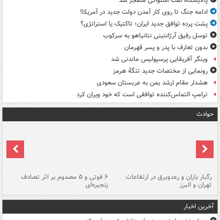
پالایشگاه نفت اسلواکی منفجر شد
ادامه جنگ تا روی کار آمدن دولت جدید در آمریکا!
پشت پرده توافق جدید ایران؛ تاکتیک یا استراتژی؟
توسل رفیق آرژانتینی نتانیاهو به سرکوب
بدون تعارف با پدر و پسر قهرمان
وینگر آفریقایی پرسپولیس ماندنی شد
رونمایی از مختصات جدید تنگۀ هرمز
هشدار مقام ارشد یمن به عربستان سعودی
ترامپ التماس‌کننده توافقی است که خود ویران کرد
حوادث
رگبار باران و رعدوبرق در ارتفاعات
۶ فوتی و ۵ مصدوم بر اثر تصادف
گر
تهران و البرز
زنجیره‌ای
قط
آخرین اخبار