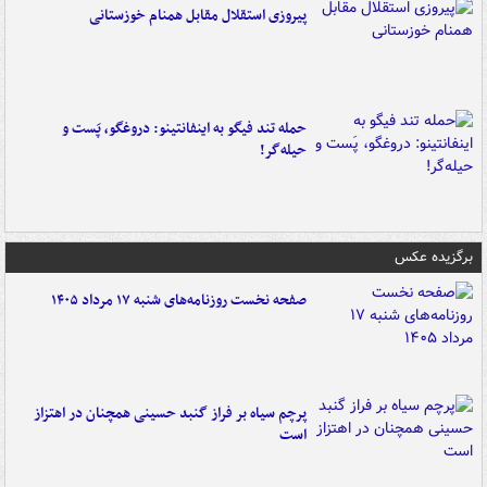
پیروزی استقلال مقابل همنام خوزستانی
حمله تند فیگو به اینفانتینو: دروغگو، پَست‌ و
حیله‌گر!
برگزیده عکس
صفحه نخست روزنامه‌های شنبه ۱۷ مرداد ۱۴۰۵
پرچم سیاه بر فراز گنبد حسینی همچنان در اهتزاز
است