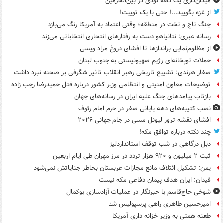
میدان‌داری یک دهه نودی در بین‌الحرمین
از غزه بگویید...! حتی با یک توییت!
جنگ تاج و تخت در منطقه؛ وقتی اعتماد به آمریکا رنگ می‌بازد
رسانه عبری: نتانیاهو دست به رفتارهای انتحاری انتخاباتی می‌زند
از مظلوم‌نمایی براندازها تا افشای دروغ مراد ویسی
حملات توپخانه‌ای رژیم صهیونیستی به جنوب لبنان
صفار هرندی: تشییع تاریخی رهبر انقلاب تاثیر شگرفی بر صحنه نبرد داشت
توضیحات معاون امنیتی و انتظامی وزیر کشور درباره قتل حمیدرضا رجب زاده
بازتاب پیامدهای جنگ علیه ایران در رسانه‌های جهان
نصب کتیبه‌های دهه پایانی صفر در حرم امام رئوف
افشای نقشه ترور لیونل مسی در جام جهانی ۲۰۲۶
چند نکته درباره توافق مکه!
دبل درگاهی در شب توقف استانداردلیژ
ثبت ۲ میلیون و ۹۲۰ هزار تردد در مرز مهران طی ایام اربعین
یمن: تشکیل ائتلاف مانع مجازات عربستان بخاطر جنایاتش نمی‌شود
فیدان: ایران هدف پیمان دفاعی مکه نیست
شوخی حاج‌قاسم با خبرنگار در عملیات آزادسازی بوکمال
امیرحسین طاهری راهی پرسپولیس شد
طعنه همتی به وزیر خزانه داری آمریکا