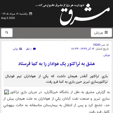
یکشنبه ۱۸ مرداد ۱۴۰۵ -
Aug 9 2026
ورزش
کد خبر
18260
تاریخ انتشار:
۱۴ آذر ۱۳۸۹ - ۱۷:۳۹
۰ نظر
چاپ
ورزش
عشق به تراکتور يک هوادار را به کما فرستاد
بازي تراکتور آنقدر هيجان داشت که يکي از هواداران تيم فوتبال
تراکتورسازي تبريز حين بازي به کما فرو رفت.
به گزارش مشرق به نقل از باشگاه خبرنگاران، در جريان بازي تراکتور
سازي تبريز و صنعت نفت آبادان يکي از هواداران به علت هيجان بيش از
حد، تشنج کرد و پس از انتقال به بيمارستان متاسفانه به حالت بيهوشي
کامل فرو رفت.