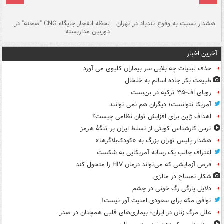
ای
هشدار نسبت به وفوع تندباد در تهران
لحظه انفجار جایگاه CNG "صحنه" در
دس
دوربین مداربسته
ات
آخرین اخبار
حذف لبنیات چه بلایی سر بیماران کلیوی می آورد
طبیعت بکر جاده اسالم به خلخال
رویای اف-۳۵ ترکیه در بن‌بست
آمریکا نتوانست؛ دیگران هم نمی توانند
اهداف ژاپن برای افزایش توان نظامی چیست؟
ترس کارشناس کویتی از تسلط ایران بر تنگۀ هرمز
هشدار پلیس تهران بزرگ به «کودک‌بلاگرها»
اعتراف جالب یک رسانه آمریکایی به شکست
قرص آزمایشی که می‌تواند درمان HIV را متحول کند
شکار تمساح در مالزی
دلایل پارگی رگ خونی در چشم
توافق مکه برای سعودی امنیت آور نیست!
علل مرگ زنان در ایران؛ بیماری‌های قلبی همچنان در صدر