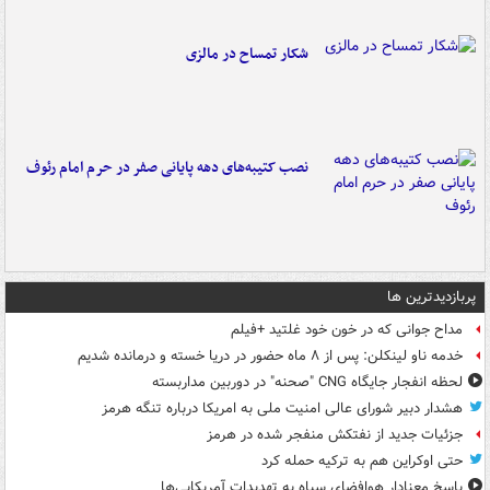
شکار تمساح در مالزی
نصب کتیبه‌های دهه پایانی صفر در حرم امام رئوف
پربازدیدترین ها
مداح جوانی که در خون خود غلتید +فیلم
خدمه ناو لینکلن: پس از ۸ ماه حضور در دریا خسته و درمانده‌ شدیم
لحظه انفجار جایگاه CNG "صحنه" در دوربین مداربسته
هشدار دبیر شورای عالی امنیت ملی به امریکا درباره تنگه هرمز
جزئیات جدید از نفتکش منفجر شده در هرمز
حتی اوکراین هم به ترکیه حمله کرد
پاسخ معنادار هوافضای سپاه به تهدیدات آمریکایی‌ها