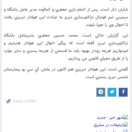
شايان ذکر است، پس از اتمام بازي جعفري و کمالوند مدير عامل باشگاه و
سرمربي تيم فوتبال تراکتورسازي تبريز به عيادت اين هوادار تبريزي رفتند
تا احوال وي را جويا شوند.
اين گزارش حاکي است، محمد حسين جعفري مديرعامل باشگاه
تراکتورسازي تبريز گفته است که پيگير احوال اين هوادار هستيم و
اميدواريم هرچه زودتر بهبود يابد ما قسمتي از هزينه بستري و ساير موارد
را از طريق مجراي قانوني مي پردازيم.
گفتني است، اين هوادار تبريزي هم اکنون در بخش آي سي يو بيمارستان
شمس تبريز بستري است.