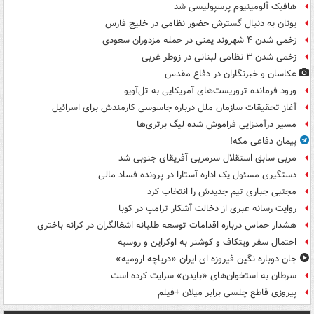
هافبک آلومینیوم پرسپولیسی شد
یونان به دنبال گسترش حضور نظامی در خلیج فارس
زخمی شدن ۴ شهروند یمنی در حمله مزدوران سعودی
زخمی شدن ۳ نظامی لبنانی در زوطر غربی
عکاسان و خبرنگاران در دفاع مقدس
ورود فرمانده تروریست‌های آمریکایی به تل‌آویو
آغاز تحقیقات سازمان ملل درباره جاسوسی کارمندش برای اسرائیل
مسیر درآمدزایی فراموش شده لیگ برتری‌ها
پیمان دفاعی مکه!
مربی سابق استقلال سرمربی آفریقای جنوبی شد
دستگیری مسئول یک اداره آستارا در پرونده فساد مالی
مجتبی جباری تیم جدیدش را انتخاب کرد
روایت رسانه عبری از دخالت آشکار ترامپ در کوبا
هشدار حماس درباره اقدامات توسعه طلبانه اشغالگران در کرانه باختری
احتمال سفر ویتکاف و کوشنر به اوکراین و روسیه
جان دوباره نگین فیروزه ای ایران «دریاچه ارومیه»
سرطان به استخوان‌های «بایدن» سرایت کرده است
پیروزی قاطع چلسی برابر میلان +فیلم