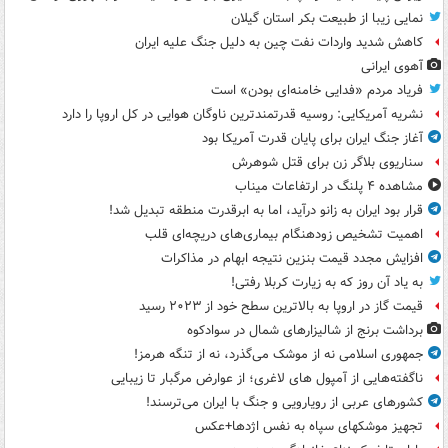
نمایی زیبا از طبیعت بکر استان گیلان
کاهش شدید واردات نفت چین به دلیل جنگ علیه ایران
آهوی ایرانی
فریاد مردم «فدایی خامنه‌ای بودن» است
نشریه آمریکایی: روسیه قدرتمندترین ناوگان هوایی در کل اروپا را دارد
آغاز جنگ ایران برای پایان قدرت آمریکا بود
سناریوی بلاگر زن برای قتل شوهرش
مشاهده ۴ پلنگ در ارتفاعات میناب
قرار بود ایران به زانو درآید، اما به ابرقدرت منطقه تبدیل شد!
اهمیت تشخیص زودهنگام بیماری‌های دریچه‌ای قلب
افزایش مجدد قیمت بنزین نتیجه ابهام در مذاکرات
به یاد آن روز که به زیارت کربلا رفتی!
قیمت گاز در اروپا به بالاترین سطح خود از ۲۰۲۳ رسید
برداشت برنج از شالیزارهای شمال در سوادکوه
جمهوری اسلامی نه از موشک می‌گذرد، نه از تنگه هرمز!
ناگفته‌هایی از آمپول های لاغری؛ از عوارض مرگبار تا زیبایی
کشورهای عربی از رویارویی و جنگ با ایران می‌ترسند!
تجهیز موشکهای سپاه به نفس اژدها+عکس