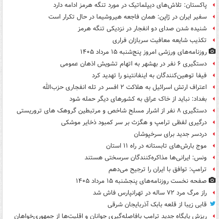
پاکستان: تلاش‌های دیپلماتیک در مورد تنگه هرمز ادامه دارد
سفیر ایران در ژاپن: همان فاجعه هیروشیما در حال تکرار است
شنیده شدن صدای دو انفجار در نزدیکی تنگه هرمز
تکذیب شایعه معافیت سربازان فراری
روزنامه‌های ورزشی امروز پنج‌شنبه ۱۵ مرداد ۱۴۰۵
دستگیری ۶ نفر در بهشهر به اتهام تشویش اذهان عمومی
فیفا توهین‌کنندگان به اینفانتینو را تهدید کرد
اعتراف ارتش اسرائیل به هلاکت ۲ افسر در تله انفجاری حزب‌الله
بغداد: نباید از خاک عراق به کشورهای دیگر حمله شود
دستگیری ۸ نفر از اشرار مسلح شاخص و مرتبطین گروهک های تروریستی
درگیری لفظی ترامپ و هگزث بر سر کمبود ذخایر موشکی
دردسر جدید برای سرخپوشان
موج بارش‌های تابستانه در راه ۱۱ استان
ونس: ایرانی‌ها مذاکره‌کنندگان سرسختی هستند
ترامپ: توافق با ایران را ترجیح می‌دهم
صفحه نخست روزنامه‌های پنجشنبه ۱۵ مرداد ۱۴۰۵
راز مرگ مرد ۷۲ ساله در تهرانپارس فاش شد
قابی زیبا از قلعه بابک آذربایجان شرقی
ریزش پایگاه جدید ترامپ بافاصله‌گیری جوانان و اقلیت‌ها از جمهوری‌خواهان