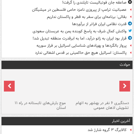
صاعقه جان فوتبالیست تایلندی را گرفت!
عصبانیت ترامپ از پیروزی نامزد حامی فلسطین در میشیگان
بقائی: برنامه‌ای برای سفر به قطر و پاکستان نداریم
قدرت نظامی ایران فراتر از برآوردها
واکنش کمال شرف به پاسخ کوبنده یمن به عربستان سعودی
قرار بود ایران به زانو درآید، اما به ابرقدرت منطقه تبدیل شد!
پرواز بالگردها و پهپادهای شناسایی اسرائیل بر فراز سوریه
پاکستان: اسرائیل هیچ حق حاکمیتی بر قدس اشغالی ندارد
حوادث
دستگیری ۶ نفر در بهشهر به اتهام
موج بارش‌های تابستانه در راه ۱۱
تشویش اذهان عمومی
استان
فا
آخرین اخبار
کالابرگ ۳ گروه شارژ شد