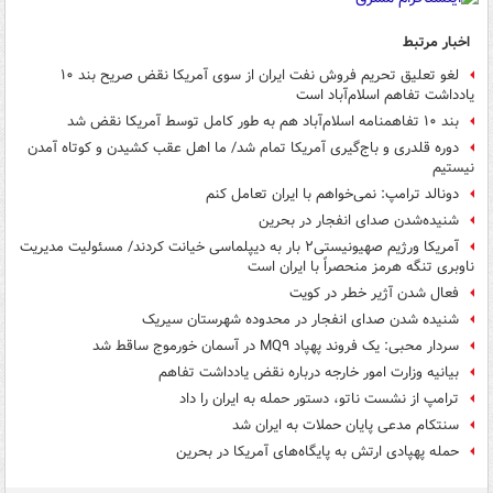
اخبار مرتبط
لغو تعلیق تحریم فروش نفت ایران از سوی آمریکا نقض صریح بند ۱۰
یادداشت تفاهم اسلام‌آباد است
بند ۱۰ تفاهمنامه اسلام‌آباد هم به طور کامل توسط آمریکا نقض شد
دوره قلدری و باج‌گیری آمریکا تمام شد/ ما اهل عقب کشیدن و کوتاه آمدن
نیستیم
دونالد ترامپ: نمی‌خواهم با ایران تعامل کنم
شنیده‌شدن صدای انفجار در بحرین
آمریکا ورژیم صهیونیستی۲ بار به دیپلماسی خیانت کردند/ مسئولیت مدیریت
ناوبری تنگه هرمز منحصراً با ایران است
فعال شدن آژیر خطر در کویت
شنیده شدن صدای انفجار در محدوده شهرستان سیریک
سردار محبی: یک فروند پهپاد MQ۹ در آسمان خورموج ساقط شد
بیانیه وزارت امور خارجه درباره نقض یادداشت تفاهم
ترامپ از نشست ناتو، دستور حمله به ایران را داد
سنتکام مدعی پایان حملات به ایران شد
حمله پهپادی ارتش به پایگاه‌های آمریکا در بحرین