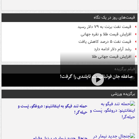
قیمت‌های روز در یک نگاه
قیمت نفت برنت به ۷۹ دلار رسید
افزایش قیمت طلا و نقره جهانی
قیمت نفت ۵ درصد کاهش یافت
رشد آرام دلار ادامه دارد
افزایش قیمت جهانی طلا
فیلم برگزیده
صاعقه جان فوتبالیست تایلندی را گرفت!
برگزیده ورزشی
حمله تند فیگو به اینفانتینو: دروغگو، پَست‌ و
حیله‌گر!
جنجال جدید نیمار در برزیل +فیلم