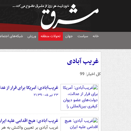
خانه
سیاست
جهان
تحولات منطقه
ورزش
شبکه‌های اجتماع
غریب آبادی
کل اخبار: 99
غریب‌آبادی: آمریکا برای فرار از ع
۲۳ تیر ۰۵ - ۲۱:۳۹
غریب آبادی: هیچ اقدامی علیه ایران
غریب آبادی بر تعیین واکنش به هر