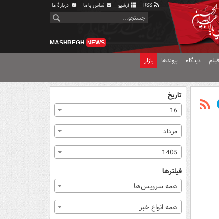
RSS
آرشیو
تماس با ما
دربارهٔ ما
MASHREGH
NEWS
یلم
دیدگاه
پیوندها
بازار
تاریخ
16
مرداد
1405
فیلترها
همه سرویس‌ها
همه انواع خبر