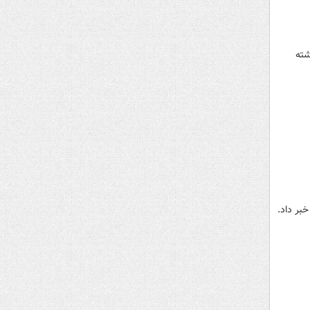
شته
بر داد.