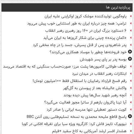
پربازدیدترین ها
یاوه‌گویی تولیدکننده موشک کروز اوکراینی علیه ایران
ترامپ: همه چیز درباره ایران به طور استثنایی خوب پیش می‌رود
۶ دستاورد بزرگ ایران در ۱۶۰ روز رهبری رهبر انقلاب
«کمانِ پرنده» چینی برای شکار کروزها به ایران می‌آید
پدر شاهرودی پس از قتل پسرش، جسد را در چاه مخفی کرد
خود فروخته‌ها چطور با موساد همکاری می‌کردند؟
بوسه‌ پدر بر پای پسر شهیدش
توقف طولانی کامیون‌ها پشت مرز؛ صورت‌حساب سنگینی که به اقتصاد می‌رسد
ابتکارات رهبر انقلاب در میدان نبرد
رقم فسخ قرارداد رضاییان با استقلال فقط ۱۰۰میلیون تومان!
واکنش عالیشاه بعد از پیوستن به گل‌گهر
آنچه رهبر شهید سال‌ها پیش دیده بودند
آیا تینا پاکروان بازهم از ساترا مجوز فعالیت می‌گیرد؟
کویت دستور تعطیلی تنها مدرسه ایرانی را صادر کرد
پاسخ قاطع ملیحه محمدی به نسخه تسلیم‌طلبی روی آنتن BBC
نیویورک تایمز فاش کرد: کارگروه ویژه سیا برای تفرقه افکنی در کوبا
هشدار افسر ارشد آمریکایی به کاخ سفید +فیلم