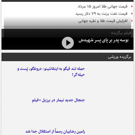
قیمت جهانی طلا امروز ۱۵ مرداد
قیمت نفت برنت به ۷۹ دلار رسید
افزایش قیمت طلا و نقره جهانی
فیلم برگزیده
بوسه‌ پدر بر پای پسر شهیدش
برگزیده ورزشی
حمله تند فیگو به اینفانتینو: دروغگو، پَست‌ و
حیله‌گر!
جنجال جدید نیمار در برزیل +فیلم
رامین رضاییان رسماً از استقلال جدا شد