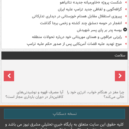
شکست پروژه «خاورمیانه جدید» نتانیاهو
گزافه‌گویی و لفاظی جدید ترامپ علیه ایران
پیروزی استقلال مقابل همنام خوزستانی در دیداری تدارکاتی
انفجار در حومه دمشق چند کشته و زخمی برجا گذاشت
بوسه‌ پدر بر پای پسر شهیدش
رایزنی عراقچی و همتای موریتانی خود درباره تحولات منطقه
موج تهدید علیه قضات آمریکایی پس از صدور حکم علیه ترامپ
سلامت
ت
چرا مغز در هنگام خواب، انرژی خود را
آیا مصرف قهوه و نوشیدنی‌های
چر
خالی می‌کند؟
کافئین‌دار در دوران بارداری مجاز است؟
می
نسخه دسکتاپ
کليه حقوق اين سايت متعلق به پایگاه خبري-تحليلي مشرق نيوز می باشد و