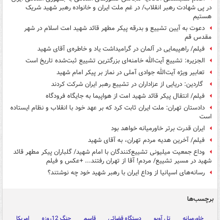
در پی شهادت رهبر انقلاب/ در غم ملت ایران و خانواده رهبر شهید شریک
هستیم
دعوت به آیین تشییع و بدرقه پیکر مطهر قائد شهید امت اسلام در شهر
مقدس قم
فیلم/ راهپیمایی در آلمان در گرامیداشت یاد و خاطره‌ی آقای شهید
الجزیره: تشییع آیت‌الله خامنه‌ای بزرگترین تشییع ثبت‌شده تاریخ است
تعابیر ویژه آیت‌الله جوادی آملی در نماز بر پیکر امام شهید
گاردین: دریایی از عزاداران در تشییع رهبر ایران شرکت کردند
فیلم/ انتقال پیکر قائد شهید امت از هواپیما به جایگاه فرودگاه
دادستان تهران: ملت ایران ثابت کرد که بر عهد خود با انقلاب و نظام ایستاده
است
ایران قدرت برتر خاورمیانه خواهد بود
فیلم/ آخرین هدیه مردم تهران، به آقای شهید
وداع جمعیت میلیونی تشییع‌کنندگان با امام شهید/ گلباران پیکر مطهر قائد
شهید در مسیر تشییع‌/ مردم! آقا از تهران رفتند... +عکس و فیلم
رسانه‌های اسپانیا از وداع ایران با رهبر شهید خود چه نوشتند؟
برچسب‌ها
خاورمیانه
تل آویو
دستگاه قضائی
قاسم
جنگ 12روزه
امریکا