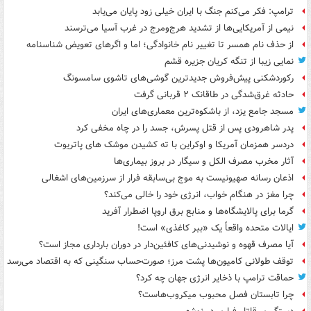
ترامپ: فکر می‌کنم جنگ با ایران خیلی زود پایان می‌یابد
نیمی از آمریکایی‌ها از تشدید هرج‌ومرج در غرب آسیا می‌ترسند
از حذف نام همسر تا تغییر نام خانوادگی؛ اما و اگرهای تعویض شناسنامه
نمایی زیبا از تنگه کریان جزیره قشم
رکوردشکنی پیش‌فروش جدیدترین گوشی‌های تاشوی سامسونگ
حادثه غرق‌شدگی در طاقانک ۲ قربانی گرفت
مسجد جامع یزد، از باشکوه‌ترین معماری‌های ایران
پدر شاهرودی پس از قتل پسرش، جسد را در چاه مخفی کرد
دردسر همزمان آمریکا و اوکراین با ته کشیدن موشک های پاتریوت
آثار مخرب مصرف الکل و سیگار در بروز بیماری‌ها
اذعان رسانه صهیونیست به موج بی‌سابقه فرار از سرزمین‌های اشغالی
چرا مغز در هنگام خواب، انرژی خود را خالی می‌کند؟
گرما برای پالایشگاه‌ها و منابع برق اروپا اضطرار آفرید
ایالات متحده واقعاً یک «ببر کاغذی» است!
آیا مصرف قهوه و نوشیدنی‌های کافئین‌دار در دوران بارداری مجاز است؟
توقف طولانی کامیون‌ها پشت مرز؛ صورت‌حساب سنگینی که به اقتصاد می‌رسد
حماقت ترامپ با ذخایر انرژی جهان چه کرد؟
چرا تابستان فصل محبوب میکروب‌هاست؟