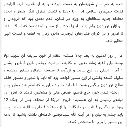
شده به نام امام شهیدمان به دست آوردند و به او تقدیم کرد. افزایش
قدرت جمهوری اسلامی ایران با حفظ و تثبیت کنترل تنگه هرمز و ایجاد
معادله جدید منطقه‌ای به ویژه در لبنان، قدم بعدی بود که فرزندان و
سربازان آن عزیز رقم زدند. اینها بخشی از مسیر آینده بود که از 9 اسفند
تا امروز و در کوران فشارهای ابرقدرت مادی زمان به لطف و نصرت الهی
محقق شد.
اما از روز تدفین به بعد چه؟ مسئله انتقام از خون شریف آن شهید اولا
توسط ولی فقیه زمانه تعیین و تکلیف می‌شود. ریختن خون قاتلین ایشان
از آمران اصلی در کاخ سفید و تل‌آویو تا سلسله عاملان دستور دهنده و
شلیک کننده بخشی از این مسیر خواهد بود که باید با تدبیر و دستور خلف
صالح آن عزیز پیگیری شود. اما باید به یاد بیاوریم که امام شهیدمان پس
از ریخته شدن خون حاج قاسم، هدفی عالی را مشخص کردند که امروز در
میانه‌ی رسیدن به آن هستیم؛ خروج آمریکا از منطقه. پس از جنگ 12
روزه نیز پیگیری قاتلان در دادگاه‌ها را از دستگاه قضایی مطالبه کردند. پس
باید چشم به بیان و امر آیت الله سیدمجتبی خامنه‌ای داشته باشیم تا ادامه
این مسیر را برای ما مشخص کنند.