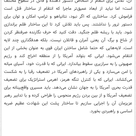
آن، تلاش برای انتقام از اشخاص دستور دهنده و قاتل در سطوح مختلف
است؛ اما نباید از ابعاد عمیق‌تر ماجرا که انتقام از ساختار قتل است
فراموش کرد. ساختاری که اگر نبود، نتانیاهو و ترامپ امکان و توان برای
دستور ترور را نداشتند. پس باید تلاش کرد تا این ساختار ظلم براندازی
شود. باید با ریشه ظلم جنگید. دقت کنید که حرف نگارنده صرفنظر کردن
از شاخ و برگ آن یعنی آمران و قاتلان نیست. بلکه هدفگذاری چند لایه
است. لایه‌هایی که حتما شامل ساختن ایران قوی به عنوان بخشی از این
انتقام می‌شود. ایرانی که بتواند آمریکا را از منطقه اخراج کند و رژیم
صهیونی را به سرازیری سقوط بیاندازد. ایرانی که با قدرت خود، آسیای میانه
را امن می‌سازد و یکی از راهبردهای آمریکا در تضعیف رقبا را به شکست
می‌کشاند. ایرانی که با کنترل تنگه هرمز، اهرمی استراتژیک برای تضعیف
قدرت بحری آمریکا را به جهان نشان می‌دهد. باید مسیری واقع‌بینانه برای
تضعیف آمریکا و از بین بردن رژیم منحوس را طراحی کرده و با تدابیر رهبر
عزیزمان آن را اجرایی سازیم تا ساختار پشت این شهادت عظیم ضربه
اساسی و راهبردی بخورد.