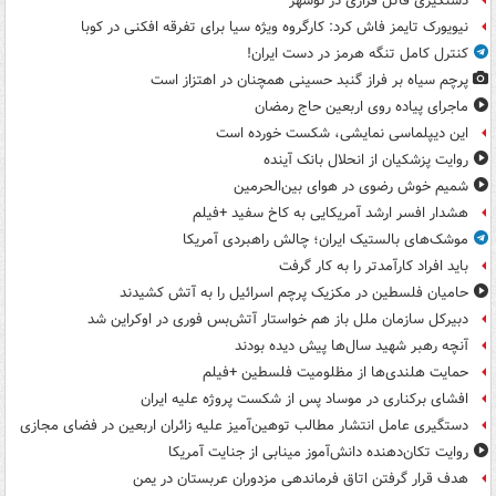
دستگیری قاتل فراری در نوشهر
نیویورک تایمز فاش کرد: کارگروه ویژه سیا برای تفرقه افکنی در کوبا
کنترل کامل تنگه هرمز در دست ایران!
پرچم سیاه بر فراز گنبد حسینی همچنان در اهتزاز است
ماجرای پیاده روی اربعین حاج رمضان
این دیپلماسی نمایشی، شکست خورده است
روایت پزشکیان از انحلال بانک آینده
شمیم خوش رضوی در هوای بین‌الحرمین
هشدار افسر ارشد آمریکایی به کاخ سفید +فیلم
موشک‌های بالستیک ایران؛ چالش راهبردی آمریکا
باید افراد کارآمدتر را به کار گرفت
حامیان فلسطین در مکزیک پرچم اسرائیل را به آتش کشیدند
دبیرکل سازمان ملل باز هم خواستار آتش‌بس فوری در اوکراین شد
آنچه رهبر شهید سال‌ها پیش دیده بودند
حمایت هلندی‌ها از مظلومیت فلسطین +فیلم
افشای برکناری در موساد پس از شکست پروژه علیه ایران
دستگیری عامل انتشار مطالب توهین‌آمیز علیه زائران اربعین در فضای مجازی
روایت تکان‌دهنده دانش‌آموز مینابی از جنایت آمریکا
هدف قرار گرفتن اتاق‌ فرماندهی مزدوران عربستان در یمن