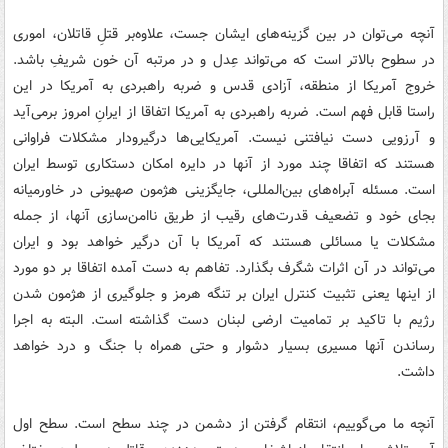
آنچه می‌توان در بین گزینه‌های ایشان جست، علاوه‌بر قتلِ قاتلان، اموری
در سطوح بالاتر است که می‌تواند عِدل و در مرتبه آن خون شریفِ باشد.
خروج آمریکا از منطقه، آزادی قدس و ضربه راهبردی به آمریکا در این
راستا قابل فهم است. ضربه راهبردی به آمریکا اتفاقا از ایرانِ امروز برمی‌آید
و آرزویی دست نیافتنی نیست. آمریکایی‌ها درگیرودار مشکلات فراوانی
هستند که اتفاقا چند مورد از آنها در دایره امکان دستکاری توسط ایران
است. مسئله آبراه‌های بین‌المللی، جایگزینی هژمون صهیونی در خاورمیانه
بجای خود و تضعیف قدرت‌های رقیب از طریق ناامن‌سازی آنها، از جمله
مشکلات یا مسائلی هستند که آمریکا با آن درگیر خواهد بود و ایران
می‌تواند در آن اثرات شگرف بگذارد. تفاهم به دست آمده اتفاقا بر دو مورد
از اینها یعنی تثبیت کنترل ایران بر تنگه هرمز و جلوگیری از هژمون شدن
رژیم با تاکید بر تمامیت ارضی لبنان دست گذاشته است. البته به اجرا
رساندن آنها مسیری بسیار دشوار و حتی همراه با جنگ و درد خواهد
داشت.
آنچه ما می‌گوییم، انتقام گرفتن از دشمن در چند سطح است. سطح اول