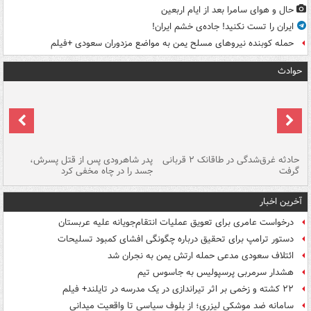
حال و هوای سامرا بعد از ایام اربعین
ایران را تست نکنید! جاده‌ی خشم ایران!
حمله کوبنده نیروهای مسلح یمن به مواضع مزدوران سعودی +فیلم
حوادث
شته
حادثه غرق‌شدگی در طاقانک ۲ قربانی
پدر شاهرودی پس از قتل پسرش،
دس
گرفت
جسد را در چاه مخفی کرد
آخرین اخبار
درخواست عامری برای تعویق عملیات انتقام‌جویانه علیه عربستان
دستور ترامپ برای تحقیق درباره چگونگی افشای کمبود تسلیحات
ائتلاف سعودی مدعی حمله ارتش یمن به نجران شد
هشدار سرمربی پرسپولیس به جاسوس تیم
۲۲ کشته و زخمی بر اثر تیراندازی در یک مدرسه در تایلند+ فیلم
سامانه ضد موشکی لیزری؛ از بلوف سیاسی تا واقعیت میدانی