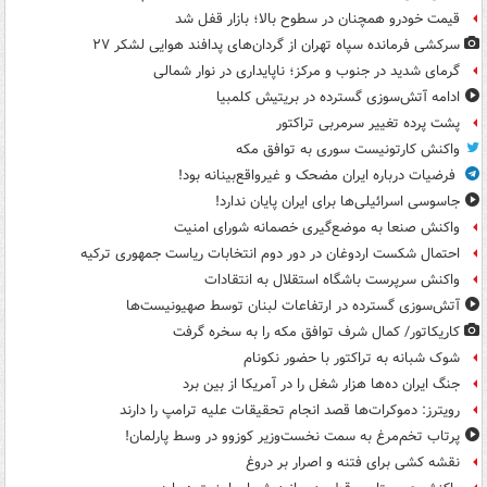
قیمت خودرو همچنان در سطوح بالا؛ بازار قفل شد
سرکشی فرمانده سپاه تهران از گردان‌های پدافند هوایی لشکر ۲۷
گرمای شدید در جنوب و مرکز؛ ناپایداری در نوار شمالی
ادامه آتش‌سوزی گسترده در بریتیش کلمبیا
پشت پرده تغییر سرمربی تراکتور
واکنش کارتونیست سوری به توافق مکه
فرضیات درباره ایران مضحک و غیرواقع‌بینانه بود!
جاسوسی اسرائیلی‌ها برای ایران پایان ندارد!
واکنش صنعا به موضع‌گیری خصمانه شورای امنیت
احتمال شکست اردوغان در دور دوم انتخابات ریاست جمهوری ترکیه
واکنش سرپرست باشگاه استقلال به انتقادات
آتش‌سوزی گسترده در ارتفاعات لبنان توسط صهیونیست‌ها
کاریکاتور/ کمال شرف توافق مکه را به سخره گرفت
شوک شبانه به تراکتور با حضور نکونام
جنگ ایران ده‌ها هزار شغل را در آمریکا از بین برد
رویترز: دموکرات‌ها قصد انجام تحقیقات علیه ترامپ را دارند
پرتاب تخم‌مرغ به سمت نخست‌وزیر کوزوو در وسط پارلمان!
نقشه کشی برای فتنه و اصرار بر دروغ