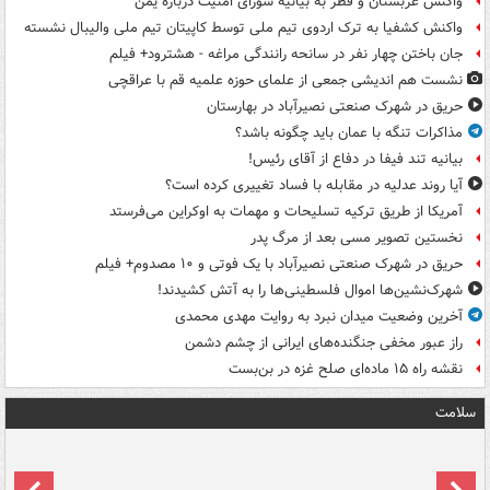
واکنش عربستان و قطر به بیانیه شورای امنیت درباره یمن
واکنش کشفیا به ترک اردوی تیم ملی توسط کاپیتان تیم ملی والیبال نشسته
جان باختن چهار نفر در سانحه رانندگی مراغه - هشترود+ فیلم
نشست هم اندیشی جمعی از علمای حوزه علمیه قم با عراقچی
حریق در شهرک صنعتی نصیرآباد در بهارستان
مذاکرات تنگه با عمان باید چگونه باشد؟
بیانیه تند فیفا در دفاع از آقای رئیس!
آیا روند عدلیه در مقابله با فساد تغییری کرده است؟
آمریکا از طریق ترکیه تسلیحات و مهمات به اوکراین می‌فرستد
نخستین تصویر مسی بعد از مرگ پدر
حریق در شهرک صنعتی نصیرآباد با یک فوتی و ۱۰ مصدوم+ فیلم
شهرک‌نشین‌ها اموال فلسطینی‌ها را به آتش کشیدند!
آخرین وضعیت میدان نبرد به روایت مهدی محمدی
راز عبور مخفی جنگنده‌های ایرانی از چشم دشمن
نقشه راه ۱۵ ماده‌ای صلح غزه در بن‌بست
سلامت