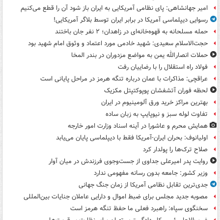
امیر جهانشاهی: پای نظامی آمریکایی به ایران باز شود آن را قطع می‌کنیم
رسوایی دیپلماسی آمریکا در برابر ایران توسط بلاگر آمریکایی!
حمله مسلحانه به قهوه‌خانه‌ای در زاهدان؛ ۲ نفر جان باختند
حجت‌الاسلام سعیدی: شهید خادمی مورد اعتماد و وثوق امام شهید بود
حملات انصارالله یمن به مواضع مزدوران در بندر المخا
فولاد راه استقلال را با رضاییان رفت
عراقچی: مذاکرات با عمان درباره تنگه هرمز در مراحل پایانی است
لحظه فوران آتشفشان پوپوکتپتل مکزیک
بهترین مراکز خرید ورق آلومینیوم در ایران
تفاوت لوله سبز و نیوپایپ به زبان ساده
همایش محرم و عاشورا در آینه اسناد وزارت امور خارجه
اولیانوف: بحران ایران-آمریکا فقط با دیپلماسی پایان می‌یابد
صلاح ترک‌ها را پولدار کرد
روایت پدر امیرعلی جداوی از جست‌وجوی فرزندش در میان آوار
وزیر کشور: جامعه بدون رسانه مفهومی ندارد
جدی‌ترین تقابل نظامی آمریکا از زمان جنگ جهانی
مصوبه جدید مجلس برای ضبط اموال و دارایی عاملان جنایات بین‌المللی
سخنگوی سپاه: راهبرد فعلی ما حفظ تنگه هرمز است