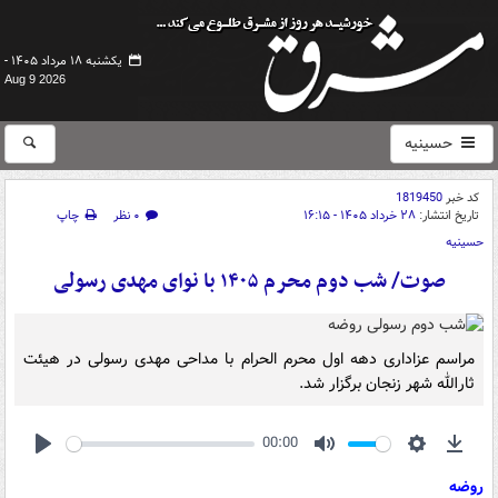
یکشنبه ۱۸ مرداد ۱۴۰۵ -
Aug 9 2026
حسینیه
کد خبر
1819450
تاریخ انتشار:
۲۸ خرداد ۱۴۰۵ - ۱۶:۱۵
۰ نظر
چاپ
حسینیه
صوت/ شب دوم محرم ۱۴۰۵ با نوای مهدی رسولی
مراسم عزاداری دهه اول محرم الحرام با مداحی مهدی رسولی در هیئت
ثارالله شهر زنجان برگزار شد.
00:00
Play
Mute
Settings
Down
روضه