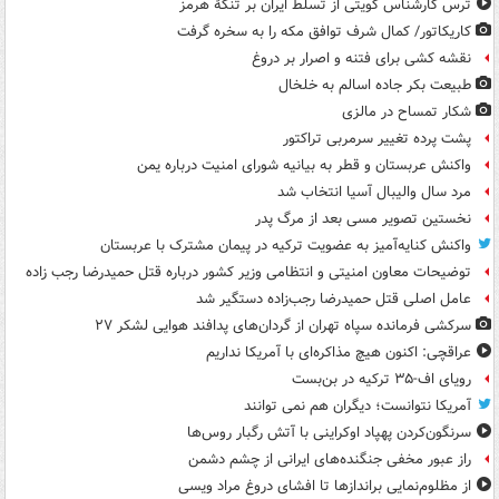
ترس کارشناس کویتی از تسلط ایران بر تنگۀ هرمز
کاریکاتور/ کمال شرف توافق مکه را به سخره گرفت
نقشه کشی برای فتنه و اصرار بر دروغ
طبیعت بکر جاده اسالم به خلخال
شکار تمساح در مالزی
پشت پرده تغییر سرمربی تراکتور
واکنش عربستان و قطر به بیانیه شورای امنیت درباره یمن
مرد سال والیبال آسیا انتخاب شد
نخستین تصویر مسی بعد از مرگ پدر
واکنش کنایه‌آمیز به عضویت ترکیه در پیمان مشترک با عربستان
توضیحات معاون امنیتی و انتظامی وزیر کشور درباره قتل حمیدرضا رجب زاده
عامل اصلی قتل حمیدرضا رجب‌زاده دستگیر شد
سرکشی فرمانده سپاه تهران از گردان‌های پدافند هوایی لشکر ۲۷
عراقچی: اکنون هیچ مذاکره‌ای با آمریکا نداریم
رویای اف-۳۵ ترکیه در بن‌بست
آمریکا نتوانست؛ دیگران هم نمی توانند
سرنگون‌کردن پهپاد اوکراینی با آتش رگبار روس‌ها
راز عبور مخفی جنگنده‌های ایرانی از چشم دشمن
از مظلوم‌نمایی براندازها تا افشای دروغ مراد ویسی