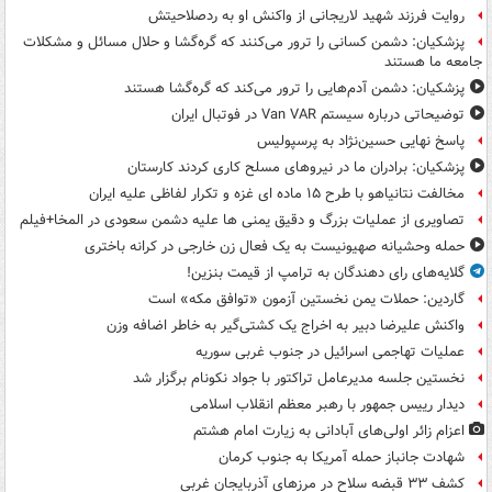
روایت فرزند شهید لاریجانی از واکنش او به ردصلاحیتش
پزشکیان: دشمن کسانی را ترور می‌کنند که گره‌گشا و حلال مسائل و مشکلات
جامعه ما هستند
پزشکیان: دشمن آدم‌هایی را ترور می‌کند که گره‌گشا هستند
توضیحاتی درباره سیستم Van VAR در فوتبال ایران
پاسخ نهایی حسین‌نژاد به پرسپولیس
پزشکیان: برادران ما در نیروهای مسلح کاری کردند کارستان
مخالفت نتانیاهو با طرح ۱۵ ماده ای غزه و تکرار لفاظی علیه ایران
تصاویری از عملیات بزرگ و دقیق یمنی ها علیه دشمن سعودی در المخا+فیلم
حمله وحشیانه صهیونیست به یک فعال زن خارجی در کرانه باختری
گلایه‌های رای دهندگان به ترامپ از قیمت بنزین!
گاردین: حملات یمن نخستین آزمون «توافق مکه» است
واکنش علیرضا دبیر به اخراج یک کشتی‌گیر به خاطر اضافه وزن
عملیات تهاجمی اسرائیل در جنوب غربی سوریه
نخستین جلسه مدیرعامل تراکتور با جواد نکونام برگزار شد
دیدار رییس جمهور با رهبر معظم انقلاب اسلامی
اعزام زائر اولی‌های آبادانی به زیارت امام هشتم
شهادت جانباز حمله آمریکا به جنوب کرمان
کشف ۳۳ قبضه سلاح در مرزهای آذربایجان غربی