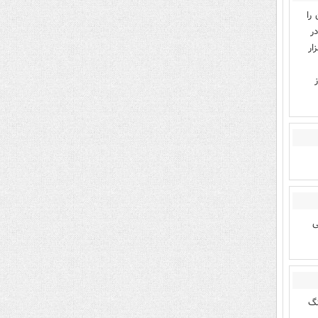
را
در
ار
ی
نگ