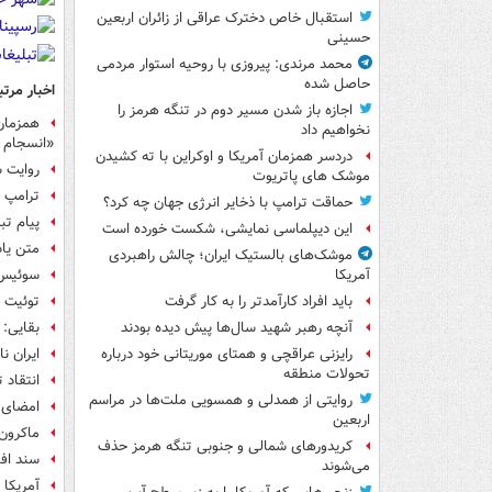
استقبال خاص دخترک عراقی از زائران اربعین
حسینی
محمد مرندی: پیروزی با روحیه استوار مردمی
حاصل شده
اخبار مرتب
اجازه باز شدن مسیر دوم در تنگه هرمز را
همزمان 
نخواهیم داد
«انسجام و
دردسر همزمان آمریکا و اوکراین با ته کشیدن
روایت ش
موشک های پاتریوت
ترامپ ت
حماقت ترامپ با ذخایر انرژی جهان چه کرد؟
پیام تب
این دیپلماسی نمایشی، شکست خورده است
متن یاد
موشک‌های بالستیک ایران؛ چالش راهبردی
سوئیس ا
آمریکا
توئیت ن
باید افراد کارآمدتر را به کار گرفت
بقایی: 
آنچه رهبر شهید سال‌ها پیش دیده بودند
ایران ن
رایزنی عراقچی و همتای موریتانی خود درباره
تحولات منطقه
انتقاد 
روایتی از همدلی و همسویی ملت‌ها در مراسم
امضای 
اربعین
ماکرون:
کریدورهای شمالی و جنوبی تنگه هرمز حذف
سند افت
می‌شوند
آمریکا 