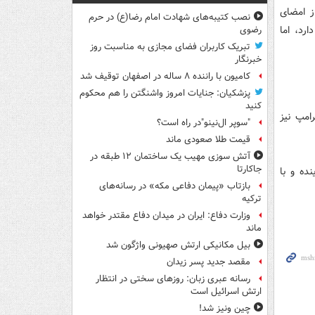
ز امضای
نصب کتیبه‌های شهادت امام رضا(ع) در حرم
رد، اما
رضوی
تبریک کاربران فضای مجازی به مناسبت روز
خبرنگار
کامیون با راننده ۸ ساله در اصفهان توقیف شد
پزشکیان: جنایات امروز واشنگتن را هم محکوم
کنید
امپ نیز
"سوپر ال‌نینو"در راه است؟
قیمت طلا صعودی ماند
آتش سوزی مهیب یک ساختمان ۱۲ طبقه در
جاکارتا
ده و با
بازتاب «پیمان دفاعی مکه» در رسانه‌های
ترکیه
وزارت دفاع: ایران در میدان دفاع مقتدر خواهد
ماند
بیل مکانیکی ارتش صهیونی واژگون شد
مقصد جدید پسر زیدان
رسانه عبری زبان: روزهای سختی در انتظار
ارتش اسرائیل است
چین ونیز شد!