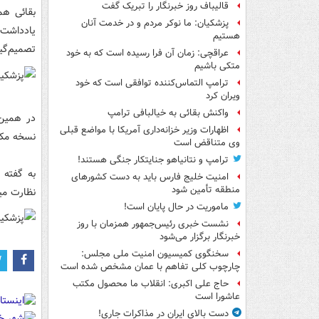
قالیباف روز خبرنگار را تبریک گفت
بقائی هم
پزشکیان: ما نوکر مردم و در خدمت آنان
یادداشت 
هستیم
تصمیم‌گیر
عراقچی: زمان آن فرا رسیده است که به خود
متکی باشیم
ترامپ التماس‌کننده توافقی است که خود
ویران کرد
واکنش بقائی به خیالبافی ترامپ
در همین 
اظهارات وزیر خزانه‌داری آمریکا با مواضع قبلی
نسخه مکت
وی متناقض است
ترامپ و نتانیاهو جنایتکار جنگی هستند!
به گفته 
امنیت خلیج فارس باید به دست کشورهای
منطقه تأمین شود
نظارت می
ماموریت در حال پایان است!
نشست خبری رئیس‌جمهور همزمان با روز
خبرنگار برگزار می‌شود
سخنگوی کمیسیون امنیت ملی مجلس:
چارچوب کلی تفاهم با عمان مشخص شده است
حاج علی اکبری: انقلاب ما محصول مکتب
عاشورا است
دست بالای ایران در مذاکرات جاری!