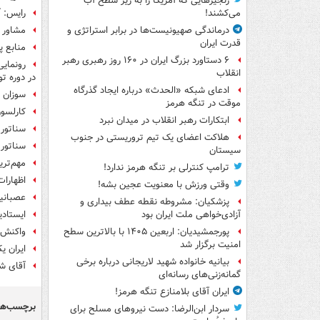
زنجیرهایی که آمریکا را به زیر سطح آب
رایس: آ
می‌کشند!
مشاور ن
درماندگی صهیونیست‌ها در برابر استراتژی و
قدرت ایران
منابع 
۶ دستاورد بزرگ ایران در ۱۶۰ روز رهبری رهبر
انقلاب
در دوره تو
ادعای شبکه «الحدث» درباره ایجاد گذرگاه
سوزان 
موقت در تنگه هرمز
کارلسون
ابتکارات رهبر انقلاب در میدان نبرد
سناتور 
هلاکت اعضای یک تیم تروریستی در جنوب
سناتور 
سیستان
مهم‌تری
ترامپ کنترلی بر تنگه هرمز ندارد!
اظهارات
وقتی ورزش با معنویت عجین بشه!
عصبانیت
پزشکیان: مشروطه نقطه عطف بیداری و
ایستاد
آزادی‌خواهی ملت ایران بود
واکنش 
پورجمشیدیان: اربعین ۱۴۰۵ با بالاترین سطح
امنیت برگزار شد
ایران ی
بیانیه خانواده شهید لاریجانی درباره برخی
آقای ش
گمانه‌زنی‌های رسانه‌ای
ایران آقای بلامنازع تنگه هرمز!
برچسب‌ها
سردار ابن‌الرضا: دست نیروهای مسلح برای