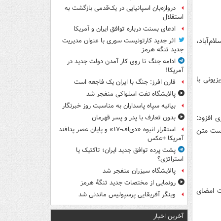
دروازه‌بان اسپانیایی در یک‌قدمی بازگشت به
استقلال
ادعای بسنت درباره توافق ایران و آمریکا
م‌آباد،
اثر جدید کارتونیست سوری با عنوان مدیریت
جدید تنگه هرمز
ادامه جنگ تا روی کار آمدن دولت جدید در
آمریکا!
 یک برنامه تلویزیونی با
فارن افرز: جنگ با ایران یک فاجعه است
پالایشگاه نفت اسلواکی منفجر شد
بیانیه سپاه پاسداران به مناسبت روز خبرنگار
 افزود:
بدون تعارف با پدر و پسر قهرمان
استقرار انبوه «دی‌اف‑۱۷» و پایان عصر پدافند
 است متن
آمریکا +عکس
پشت پرده توافق جدید ایران؛ تاکتیک یا
استراتژی؟
پالایشگاه سیزران منفجر شد
رونمایی از مختصات جدید تنگۀ هرمز
ت امضای
وینگر آفریقایی پرسپولیس ماندنی شد
آخرین اخبار