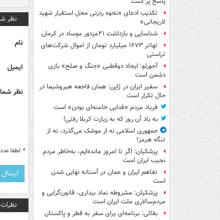
پاسخ پُر است
تکذیب ادعای «نحوه ردزنی محل استقرار شهید
نظر شم
لاریجانی»
شناسایی و بازداشت ۲۱مزدور موساد در کرمان
نام
تهاتر ۱۶۷۳ میلیارد تومان از اموال شرکت‌های
تراستی
آجورلو: ایجاد دوقطبی «جنگ و صلح‌» بازی
ایمیل
دشمن است
سفیر ایران در ژاپن: همان فاجعه هیروشیما در
نظر شما 
حال تکرار است
فریاد مردم «فدایی خامنه‌ای بودن» است
به یاد آن روز که به زیارت کربلا رفتی!
جمهوری اسلامی نه از موشک می‌گذرد، نه از
تنگه هرمز!
*
لطفا عدد م
پزشکیان: اگر تا امروز مانده‌ایم، به‌خاطر مردم
نجیب ایران است
تفاهم ایران و عمان در آستانه نهایی شدن
است
پزشکیان: مشروطه نماد بیداری، قانون‌گرایی و
مردم‌سالاری ملت ایران است
نظرات
بقائی: برنامه‌ای برای سفر به قطر و پاکستان