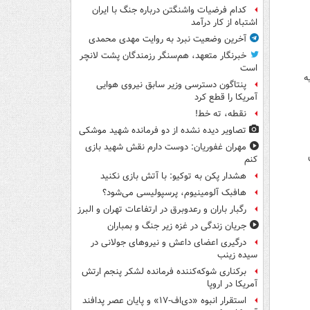
کدام فرضیات واشنگتن درباره جنگ با ایران
اشتباه از کار درآمد
آخرین وضعیت نبرد به روایت مهدی محمدی
خبرنگار متعهد، هم‌سنگر رزمندگان پشت لانچر
است
ه
پنتاگون دسترسی وزیر سابق نیروی هوایی
آمریکا را قطع کرد
نقطه، ته خط!
تصاویر دیده‌ نشده از دو فرمانده شهید موشکی
مهران غفوریان: دوست دارم نقش شهید بازی
کنم
هشدار پکن به توکیو: با آتش بازی نکنید
هافبک آلومینیوم، پرسپولیسی می‌شود؟
رگبار باران و رعدوبرق در ارتفاعات تهران و البرز
جریان زندگی در غزه زیر جنگ و بمباران
درگیری اعضای داعش و نیروهای جولانی در
سیده زینب
برکناری شوکه‌کننده فرمانده لشکر پنجم ارتش
آمریکا در اروپا
استقرار انبوه «دی‌اف‑۱۷» و پایان عصر پدافند