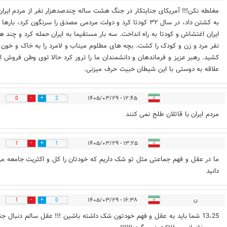
مغلطه نکن!!! آمریکای جنایتکار در جنگ هشت ساله چندصدهزار نفر از مردم ایران 
به کشتن داد، در سال ۳۲ کودتا کرد و دولت مردمی مصدق را سرنگون کرد، بارها 
ایران اغتشاش و کودتا به راه انداخت. سه بار مستقیما به ایران حمله کرد و چند هز
نفر مرد و زن و کودک را کشت. بچه های مطلوم میناب و لامرد را به خاک و خون
کشید. رهبر عزیز و فرماندهان و دانشمندان ما را ترور کرد حالا توی وطن فروش از
علاقه به دوستی با این شیطان خبیث حرف میزنی.
۱۲:۴۵ - ۱۴۰۵/۰۳/۲۹
0
2
مردم ایران با قاتلان طلح نمی کنند
۱۳:۲۵ - ۱۴۰۵/۰۳/۲۹
1
1
ما در عقل و فهم جماعتی مثل تو شک داریم که خودتان را کل و اکثریت جامعه م
دانید
ن
۱۶:۳۸ - ۱۴۰۵/۰۳/۲۹
1
0
13،25 شما باید به عقل و فهم خودتون شک داشته باشین !!! عقل سالم دنبال ج