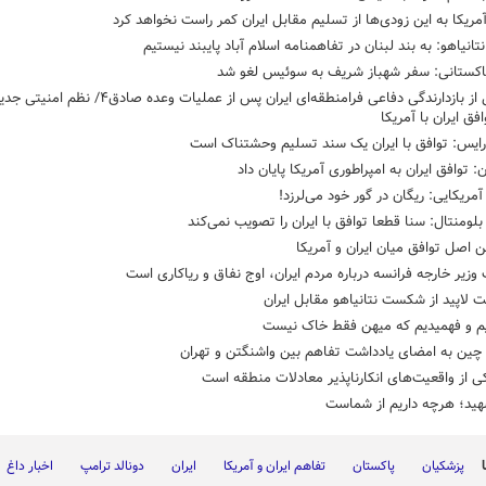
مریکا به این زودی‌ها از تسلیم مقابل ایران کمر راست نخواهد کرد
تانیاهو: به بند لبنان در تفاهمنامه اسلام آباد پایبند نیستیم
پاکستانی: سفر شهباز شریف به سوئیس لغو شد
رونمایی از بازدارندگی دفاعی فرامنطقه‌ای ایران پس از عملیات وعده ص
افق ایران با آمریکا
رایس: توافق با ایران یک سند تسلیم وحشتناک است
: توافق ایران به امپراطوری آمریکا پایان داد
آمریکایی: ریگان در گور خود می‌لرزد!
بلومنتال: سنا قطعا توافق با ایران را تصویب نمی‌کند
ن اصل توافق میان ایران و آمریکا
 وزیر خارجه فرانسه درباره مردم ایران، اوج نفاق و ریاکاری است
 لاپید از شکست نتانیاهو مقابل ایران
یم و فهمیدیم که میهن فقط خاک نیست
چین به امضای یادداشت تفاهم بین واشنگتن و تهران
کی از واقعیت‌های انکارناپذیر معادلات منطقه است
هید؛ هرچه داریم از شماست
پزشکیان
پاکستان
تفاهم ایران و آمریکا
ایران
دونالد ترامپ
اخبار داغ