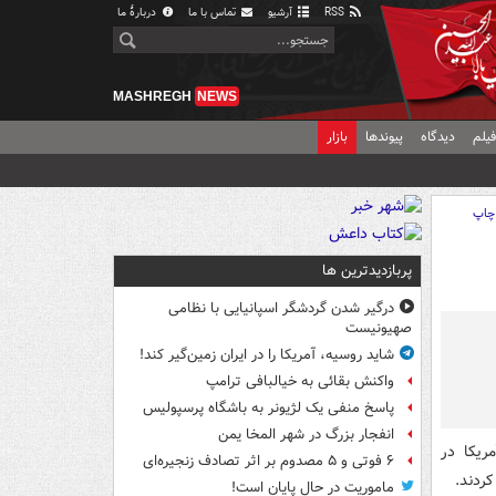
RSS
آرشیو
تماس با ما
دربارهٔ ما
MASHREGH
NEWS
یلم
دیدگاه
پیوندها
بازار
چاپ
پربازدیدترین ها
درگیر شدن گردشگر اسپانیایی با نظامی
صهیونیست
شاید روسیه، آمریکا را در ایران زمین‌گیر کند!
واکنش بقائی به خیالبافی ترامپ
پاسخ منفی یک لژیونر به باشگاه پرسپولیس
انفجار بزرگ در شهر المخا یمن
ریکا در
۶ فوتی و ۵ مصدوم بر اثر تصادف زنجیره‌ای
ردند.
ماموریت در حال پایان است!