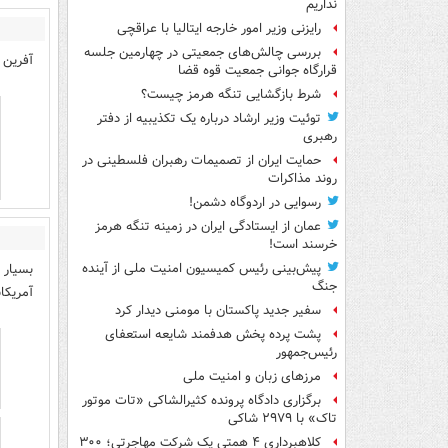
نداریم
رایزنی وزیر امور خارجه ایتالیا با عراقچی
بررسی چالش‌های جمعیتی در چهارمین جلسه
آفرین
قرارگاه جوانی جمعیت قوه قضا
شرط بازگشایی تنگه هرمز چیست؟
توئیت وزیر ارشاد درباره یک تکذیبیه از دفتر
رهبری
حمایت ایران از تصمیمات رهبران فلسطینی در
روند مذاکرات
رسوایی در اردوگاه دشمن!
عمان از ایستادگی ایران در زمینه تنگه هرمز
خرسند است!
بسیار 
پیش‌بینی رئیس کمیسیون امنیت ملی از آینده
جنگ
آمریکا
سفیر جدید پاکستان با مومنی دیدار کرد
پشت پرده پخش هدفمند شایعه استعفای
رئیس‌جمهور
مرزهای زبان و امنیت ملی
برگزاری دادگاه پرونده کثیرالشاکی «تات موتور
تاک» با ۲۹۷۹ شاکی
کلاهبرداری ۴ همتی یک شرکت مهاجرتی؛ ۳۰۰