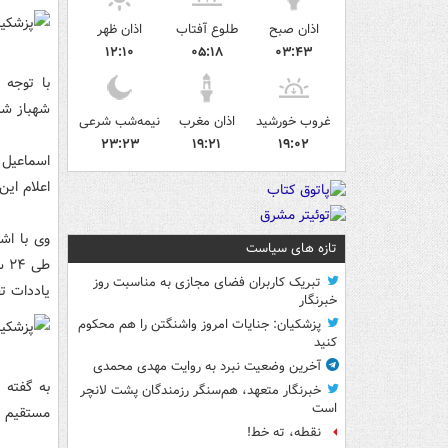
اذان صبح
طلوع آفتاب
اذان ظهر
۱۲:۱۰
۰۵:۱۸
۰۳:۴۳
با توجه 
شهباز شر
غروب خورشید
اذان مغرب
نیمه‌شب شرعی
۲۳:۲۳
۱۹:۲۱
۱۹:۰۲
اعلام ای
وی با اش
تازه های سیاست
طی
تبریک کاربران فضای مجازی به مناسبت روز
یاددات ت
خبرنگار
پزشکیان: جنایات امروز واشنگتن را هم محکوم
کنید
آخرین وضعیت نبرد به روایت مهدی محمدی
به گفته 
خبرنگار متعهد، هم‌سنگر رزمندگان پشت لانچر
است
مستقیم س
نقطه، ته خط!