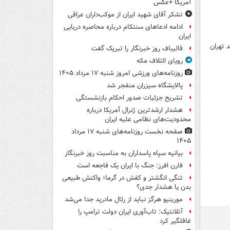
آمریکا +عکس
تشکر آقای شهید ایران از موکب‌داران عراقی
ادامه ادعاهای سنتکام درباره محاصره دریایی
ایران
ادق۴/ نظم امنیتی جدید تهران
قالیباف روز خبرنگار را تبریک گفت
رویای ائتلاف مکه
روزنامه‌های ورزشی امروز ‌شنبه ۱۷ مرداد ۱۴۰۵
پالایشگاه سیزران منفجر شد
تشریح جزئیات صدور احکام بازنشستگی
هشدار ارشدترین ژنرال آمریکا درباره
محدودیت‌های نظامی علیه ایران
صفحه نخست روزنامه‌های شنبه ۱۷ مرداد
۱۴۰۵
بیانیه سپاه پاسداران به مناسبت روز خبرنگار
فارن افرز: جنگ با ایران یک فاجعه است
تنگی انگشتر و کفش در گرما؛ واکنش طبیعی
بدن یا هشدار جدی؟
مورینیو هرگز نباید از رئال مادرید جدا می‌شد
آتلانتیک: تاب‌آوری ایران دولت ترامپ را
غافلگیر کرد