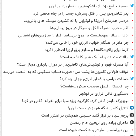
مسجد جامع یزد، از باشکوه‌ترین معماری‌های ایران
پدر شاهرودی پس از قتل پسرش، جسد را در چاه مخفی کرد
دردسر همزمان آمریکا و اوکراین با ته کشیدن موشک های پاتریوت
آثار مخرب مصرف الکل و سیگار در بروز بیماری‌ها
اذعان رسانه صهیونیست به موج بی‌سابقه فرار از سرزمین‌های اشغالی
چرا مغز در هنگام خواب، انرژی خود را خالی می‌کند؟
گرما برای پالایشگاه‌ها و منابع برق اروپا اضطرار آفرید
ایالات متحده واقعاً یک «ببر کاغذی» است!
آیا مصرف قهوه و نوشیدنی‌های کافئین‌دار در دوران بارداری مجاز است؟
توقف طولانی کامیون‌ها پشت مرز؛ صورت‌حساب سنگینی که به اقتصاد می‌رسد
حماقت ترامپ با ذخایر انرژی جهان چه کرد؟
چرا تابستان فصل محبوب میکروب‌هاست؟
دستگیری قاتل فراری در نوشهر
نیویورک تایمز فاش کرد: کارگروه ویژه سیا برای تفرقه افکنی در کوبا
کنترل کامل تنگه هرمز در دست ایران!
پرچم سیاه بر فراز گنبد حسینی همچنان در اهتزاز است
ماجرای پیاده روی اربعین حاج رمضان
این دیپلماسی نمایشی، شکست خورده است