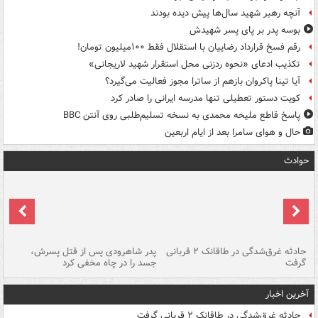
آنچه رهبر شهید سال‌ها پیش دیده بودند
بوسه‌ پدر بر پای پسر شهیدش
رقم فسخ قرارداد رضاییان با استقلال فقط ۱۰۰میلیون تومان!
تکذیب ادعای «نحوه ردزنی محل استقرار شهید لاریجانی»
آیا تینا پاکروان بازهم از ساترا مجوز فعالیت می‌گیرد؟
کویت دستور تعطیلی تنها مدرسه ایرانی را صادر کرد
پاسخ قاطع ملیحه محمدی به نسخه تسلیم‌طلبی روی آنتن BBC
حال و هوای سامرا بعد از ایام اربعین
حوادث
شته
حادثه غرق‌شدگی در طاقانک ۲ قربانی
پدر شاهرودی پس از قتل پسرش،
دس
گرفت
جسد را در چاه مخفی کرد
آخرین اخبار
حادثه غرق‌شدگی در طاقانک ۲ قربانی گرفت