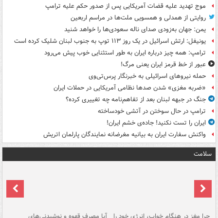
موج تهدید علیه قضات آمریکایی پس از صدور حکم علیه ترامپ
روایتی از همدلی و همسویی ملت‌ها در مراسم اربعین
یمن: جهان به‌زودی صدای ناله سعودی‌ها را خواهد شنید
یونیفل: ارتش اسرائیل در یک روز ۱۱۳ توپ به جنوب لبنان شلیک کرده است
ترامپ: همه چیز درباره ایران به طور استثنایی خوب پیش می‌رود
عبور از خط قرمز ایران یعنی مرگ!
حمله نیروهای اسرائیلی به خبرنگار پرس‌تی‌وی
«ضربه مغزی» شدن صدها نظامی آمریکایی در حملات ایران
جنگ در جبهه لبنان بعد از تفاهم‌نامه چه تغییری کرده؟
ترامپ در حال سوختن در آتشی خودساخته
ایران را تست نکنید! جاده‌ی خشم ایران!
واکنش سفارت ایران به بیانیه مغرضانه نمایندگان پارلمان اتریش
سلامت
ت
چرا مغز در هنگام خواب، انرژی خود را
آیا مصرف قهوه و نوشیدنی‌های
چر