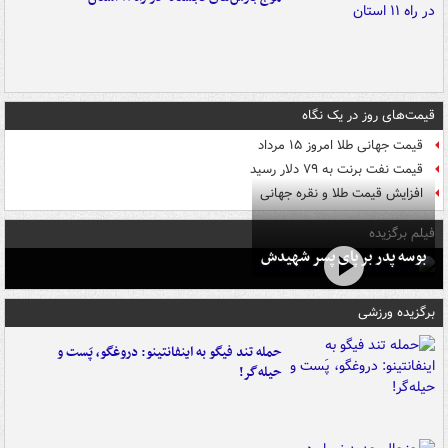
قیمت‌های روز در یک نگاه
قیمت جهانی طلا امروز ۱۵ مرداد
قیمت نفت برنت به ۷۹ دلار رسید
افزایش قیمت طلا و نقره جهانی
فیلم برگزیده
بوسه‌ پدر بر پای پسر شهیدش
برگزیده ورزشی
حمله تند فیگو به اینفانتینو: دروغگو، پَست‌ و
حیله‌گر!