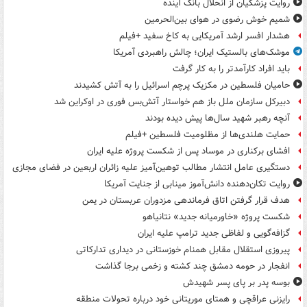
روایت پزشکیان از انحلال بانک آینده
شمیم خوش رضوی در هوای بین‌الحرمین
هشدار افسر ارشد آمریکایی به کاخ سفید +فیلم
موشک‌های بالستیک ایران؛ چالش راهبردی آمریکا
باید افراد کارآمدتر را به کار گرفت
حامیان فلسطین در مکزیک پرچم اسرائیل را به آتش کشیدند
دبیرکل سازمان ملل باز هم خواستار آتش‌بس فوری در اوکراین شد
آنچه رهبر شهید سال‌ها پیش دیده بودند
حمایت هلندی‌ها از مظلومیت فلسطین +فیلم
افشای برکناری در موساد پس از شکست پروژه علیه ایران
دستگیری عامل انتشار مطالب توهین‌آمیز علیه زائران اربعین در فضای مجازی
روایت تکان‌دهنده دانش‌آموز مینابی از جنایت آمریکا
هدف قرار گرفتن اتاق‌ فرماندهی مزدوران عربستان در یمن
شکست پروژه «خاورمیانه جدید» نتانیاهو
گزافه‌گویی و لفاظی جدید ترامپ علیه ایران
پیروزی استقلال مقابل همنام خوزستانی در دیداری تدارکاتی
انفجار در حومه دمشق چند کشته و زخمی برجا گذاشت
بوسه‌ پدر بر پای پسر شهیدش
رایزنی عراقچی و همتای موریتانی خود درباره تحولات منطقه