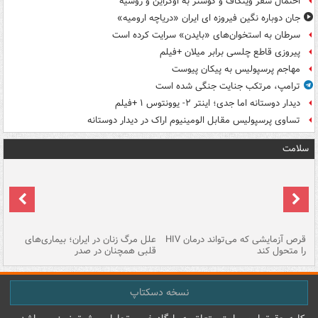
احتمال سفر ویتکاف و کوشنر به اوکراین و روسیه
جان دوباره نگین فیروزه ای ایران «دریاچه ارومیه»
سرطان به استخوان‌های «بایدن» سرایت کرده است
پیروزی قاطع چلسی برابر میلان +فیلم
مهاجم پرسپولیس به پیکان پیوست
ترامپ، مرتکب جنایت جنگی شده است
دیدار دوستانه اما جدی؛ اینتر ۲- یوونتوس ۱ +فیلم
تساوی پرسپولیس مقابل الومینیوم اراک در دیدار دوستانه
سلامت
ر
قرص آزمایشی که می‌تواند درمان HIV
علل مرگ زنان در ایران؛ بیماری‌های
تن
را متحول کند
قلبی همچنان در صدر
طب
نسخه دسکتاپ