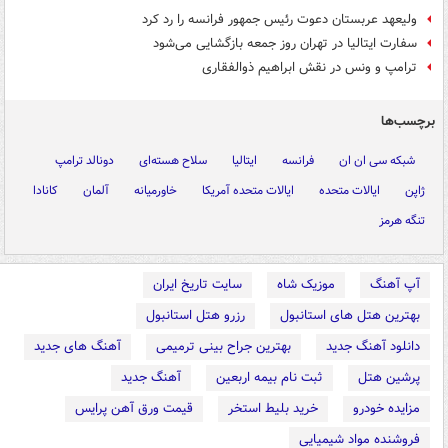
ولیعهد عربستان دعوت رئیس جمهور فرانسه را رد کرد
سفارت ایتالیا در تهران روز جمعه بازگشایی می‌شود
ترامپ و ونس در نقش ابراهیم ذوالفقاری
برچسب‌ها
شبکه سی ان ان
فرانسه
ایتالیا
سلاح هسته‌ای
دونالد ترامپ
ژاپن
ایالات متحده
ایالات متحده آمریکا
خاورمیانه
آلمان
کانادا
تنگه هرمز
آپ آهنگ
موزیک شاه
سایت تاریخ ایران
بهترین هتل های استانبول
رزرو هتل استانبول
دانلود آهنگ جدید
بهترین جراح بینی ترمیمی
آهنگ های جدید
پرشین هتل
ثبت نام بیمه اربعین
آهنگ جدید
مزایده خودرو
خرید بلیط استخر
قیمت ورق آهن پرایس
فروشنده مواد شیمیایی