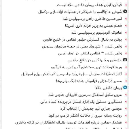
فیدان: ایران هدف پیمان دفاعی مکه نیست
شوخی حاج‌قاسم با خبرنگار در عملیات آزادسازی بوکمال
امیرحسین طاهری راهی پرسپولیس شد
طعنه همتی به وزیر خزانه داری آمریکا
هافبک آلومینیوم پرسپولیسی شد
یونان به دنبال گسترش حضور نظامی در خلیج فارس
زخمی شدن ۴ شهروند یمنی در حمله مزدوران سعودی
زخمی شدن ۳ نظامی لبنانی در زوطر غربی
عکاسان و خبرنگاران در دفاع مقدس
ورود فرمانده تروریست‌های آمریکایی به تل‌آویو
آغاز تحقیقات سازمان ملل درباره جاسوسی کارمندش برای اسرائیل
مسیر درآمدزایی فراموش شده لیگ برتری‌ها
پیمان دفاعی مکه!
مربی سابق استقلال سرمربی آفریقای جنوبی شد
دستگیری مسئول یک اداره آستارا در پرونده فساد مالی
مجتبی جباری تیم جدیدش را انتخاب کرد
روایت رسانه عبری از دخالت آشکار ترامپ در کوبا
هشدار حماس درباره اقدامات توسعه طلبانه اشغالگران در کرانه باختری