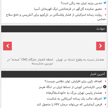
حدس بزنید ایران چه رنگی است؟
حضور نماینده گل‌گهر در قرعه‌کشی لیگ قهرمانان آسیا
روایت رسانه اسرائیلی از فشار واشنگتن بر تل‌آویو برای آتش‌بس و خلع سلاح
حماس
حوادث
ای
هشدار نسبت به وفوع تندباد در تهران
لحظه انفجار جایگاه CNG "صحنه" در
دس
دوربین مداربسته
ات
آخرین اخبار
اهداف ژاپن برای افزایش توان نظامی چیست؟
ترس کارشناس کویتی از تسلط ایران بر تنگۀ هرمز
هشدار پلیس تهران بزرگ به «کودک‌بلاگرها»
اعتراف جالب یک رسانه آمریکایی به شکست
قرص آزمایشی که می‌تواند درمان HIV را متحول کند