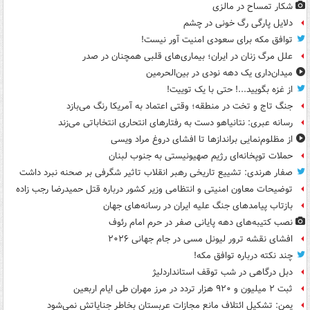
شکار تمساح در مالزی
دلایل پارگی رگ خونی در چشم
توافق مکه برای سعودی امنیت آور نیست!
علل مرگ زنان در ایران؛ بیماری‌های قلبی همچنان در صدر
میدان‌داری یک دهه نودی در بین‌الحرمین
از غزه بگویید...! حتی با یک توییت!
جنگ تاج و تخت در منطقه؛ وقتی اعتماد به آمریکا رنگ می‌بازد
رسانه عبری: نتانیاهو دست به رفتارهای انتحاری انتخاباتی می‌زند
از مظلوم‌نمایی براندازها تا افشای دروغ مراد ویسی
حملات توپخانه‌ای رژیم صهیونیستی به جنوب لبنان
صفار هرندی: تشییع تاریخی رهبر انقلاب تاثیر شگرفی بر صحنه نبرد داشت
توضیحات معاون امنیتی و انتظامی وزیر کشور درباره قتل حمیدرضا رجب زاده
بازتاب پیامدهای جنگ علیه ایران در رسانه‌های جهان
نصب کتیبه‌های دهه پایانی صفر در حرم امام رئوف
افشای نقشه ترور لیونل مسی در جام جهانی ۲۰۲۶
چند نکته درباره توافق مکه!
دبل درگاهی در شب توقف استانداردلیژ
ثبت ۲ میلیون و ۹۲۰ هزار تردد در مرز مهران طی ایام اربعین
یمن: تشکیل ائتلاف مانع مجازات عربستان بخاطر جنایاتش نمی‌شود