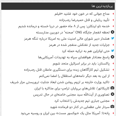
پربازدیدترین ها
مداح جوانی که در خون خود غلتید +فیلم
تأیید ربایش و قتل حمیدرضا رجب‌زاده
خدمه ناو لینکلن: پس از ۸ ماه حضور در دریا خسته و درمانده‌ شدیم
لحظه انفجار جایگاه CNG "صحنه" در دوربین مداربسته
هشدار دبیر شورای عالی امنیت ملی به امریکا درباره تنگه هرمز
جزئیات جدید از نفتکش منفجر شده در هرمز
حتی اوکراین هم به ترکیه حمله کرد
پاسخ معنادار هوافضای سپاه به تهدیدات آمریکایی‌ها
پاکستان: باید در برابر اسرائیل متحد شویم
تشکیل تیم کارآگاهان زبده برای دستگیری عاملان قتل رجب‌زاده
از این به بعد دیگر نامه‌های استقلال را امضا نمی‌کنم
تاکید وزارت خارجه بر لزوم روشن شدن ابعاد جنایت تروریستی مزار شریف
کاریکاتور/ تلاش‌های بی‌پایان ترامپ برای مذاکره با ایران
تصاویری از آیت‌الله سید مجتبی خامنه‌ای در حال تدریس
مجتبی جباری تیم جدیدش را انتخاب کرد
سردار علی عظمایی در کنار دو فرمانده شهید
پانه‌تا: آمریکا مثل یک «بوکسور مست» بین ایران و روسیه می‌دود